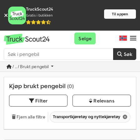
TruckScout24
Til appen
Gratis i butikken
Selge
Søk
/ ... / Brukt pengebil
Kjøp brukt pengebil
(0)
Filter
Relevans
Transportkjøretøy og nyttekjøretøy
Tr
Fjern alle filtre