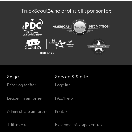
TruckScout24.no er offisiell sponsor for:
Sennebogen 355 E
Skrapbil
Selge
Service & Støtte
Priser og tariffer
Logg inn
Legge inn annonser
FAQ/Hjelp
Administrere annonser
Kontakt
Tillitsmerke
Eksempel på kjøpekontrakt