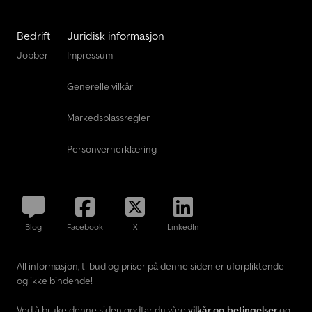
Bedrift
Juridisk informasjon
Jobber
Impressum
Generelle vilkår
Markedsplassregler
Personvernerklæring
Blog
Facebook
X
LinkedIn
All informasjon, tilbud og priser på denne siden er uforpliktende
og ikke bindende!
Ved å bruke denne siden godtar du våre
vilkår og betingelser
og