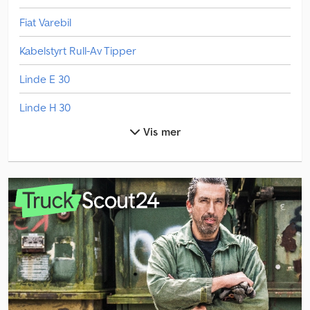
Fiat Varebil
Kabelstyrt Rull-Av Tipper
Linde E 30
Linde H 30
Vis mer
Linde L 10
Linde L 12
Linde L 14
Linde L 16
Linde V
Man L 2000
Man Tge