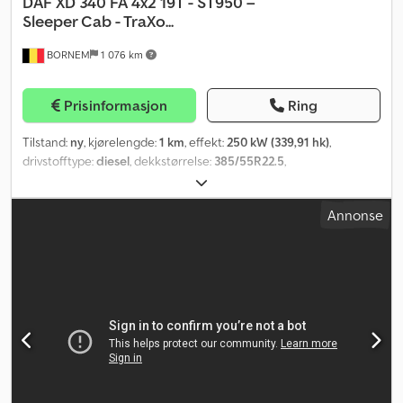
DAF
XD 340 FA 4x2 19T - ST950 –
Sleeper Cab - TraXo...
BORNEM
1 076 km
Prisinformasjon
Ring
Tilstand:
ny
, kjørelengde:
1 km
, effekt:
250 kW (339,91 hk)
,
drivstofftype:
diesel
, dekkstørrelse:
385/55R22.5
,
akselkonfigurasjon:
4x2
, akselavstand:
5 400 mm
, drivstoff:
diesel
,
farge:
hvit
, førerhus:
annen
, girtype:
automatisk
, antall gir:
12
,
Annonse
utslippsklasse:
Euro 6
, fjæring:
annen
, tillatt aksellast (aksel 1):
9 000 kg
, tillatt aksellast (aksel 2):
12 500 kg
, Byggeår:
2026
, Utstyr:
kran
,