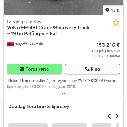
1
/
15
Bergingskjøretøy
Volvo
FM500 Crane/Recovery Truck
– 19 tm Palfinger – Fal
153 216 €
Norge
169 km
Fast pris pluss MVA
(191 520 € brutto)
Forespørre
Ring
Tilstand:
brukt
, maskin-/kjøretøynummer:
YV2XT40C0KA84xxxx
,
kjørelengde:
390 000 km
, Byggeår:
2019
,
Oppdag flere brukte kjøretøy