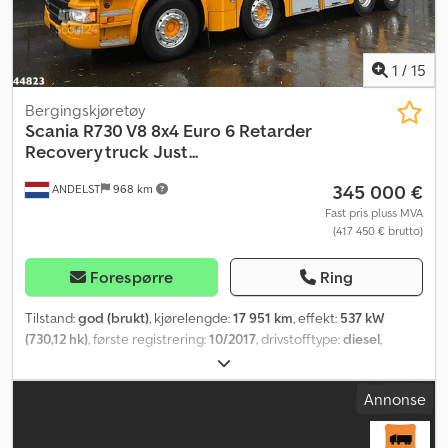
1
/
15
Bergingskjøretøy
Scania
R730 V8 8x4 Euro 6 Retarder
Recovery truck Just...
345 000 €
ANDELST
968 km
Fast pris pluss MVA
(417 450 € brutto)
Forespørre
Ring
Tilstand:
god (brukt)
, kjørelengde:
17 951 km
, effekt:
537 kW
(730,12 hk)
, første registrering:
10/2017
, drivstofftype:
diesel
,
dekkstørrelse:
385/65 22.5
, akselkonfigurasjon:
8x4
, akselavstand:
5 500 mm
, drivstoff:
diesel
, bremser:
retarder
, førerhus:
Annonse
sovehytte
, girtype:
automatisk
, utslippsklasse:
Euro 6
, fjæring:
annen
, antall seter:
2
, total lengde:
9 800 mm
, total bredde:
2 550
mm
, total høyde:
3 800 mm
, tillatt aksellast (aksel 1):
9 000 kg
,