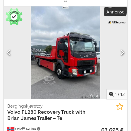
Annonse
1
/
13
Bergingskjøretøy
Volvo
FL280 Recovery Truck with
Brian James Trailer – Te
63 695 €
Oslo
141 km