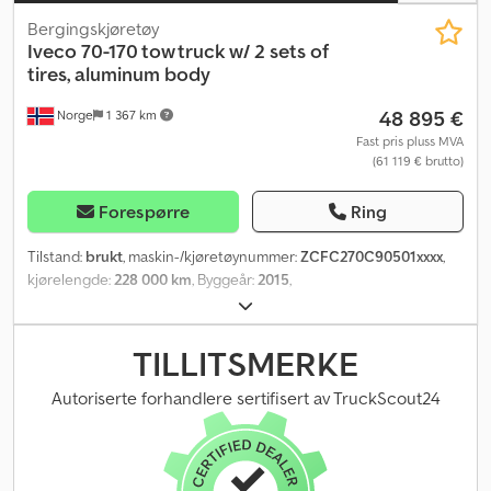
Bergingskjøretøy
Iveco
70-170 tow truck w/ 2 sets of
tires, aluminum body
48 895 €
Norge
1 367 km
Fast pris pluss MVA
(61 119 € brutto)
Forespørre
Ring
Tilstand:
brukt
, maskin-/kjøretøynummer:
ZCFC270C90501xxxx
,
kjørelengde:
228 000 km
, Byggeår:
2015
,
TILLITSMERKE
Autoriserte forhandlere sertifisert av TruckScout24