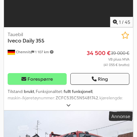
1
/
45
Tauebil
Iveco
Daily 35S
34 500 €
Chemnitz
1 107 km
39 000 €
VB pluss MVA
(41 055 € brutto)
Forespørre
Ring
Tilstand:
brukt
, Funksjonalitet:
fullt funksjonell
,
maskin-/kjøretøynummer:
ZCFC535C5N5481742
, kjørelengde:
165 143 km
, effekt:
129 kW (175,39 hk)
, første registrering:
06/2022
, drivstofftype:
diesel
, egenvekt:
2 365 kg
, maksimal
Annonse
lastevekt:
1 135 kg
, totalvekt:
3 500 kg
, akselavstand:
4 100 mm
,
farge:
gul
, førerhus:
sovehytte
, girtype:
mekanisk
, utslippsklasse:
Euro 6
, lasteromslengde:
4 750 mm
, lasteplassbredde:
2 100 mm
,
Byggeår:
2022
, Utstyr:
ABS, aircondition, cruise control,