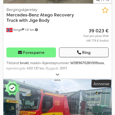
Bergingskjøretøy
Mercedes-Benz
Atego Recovery
Truck with Jige Body
39 023 €
Norge
137 km
Fast pris pluss MVA
(48 779 € brutto)
Forespørre
Ring
Tilstand:
brukt
, maskin-/kjøretøynummer:
WDB9670281009xxxx
,
kjørelengde:
450 137 km
, Byggeår:
2017
,
Annonse