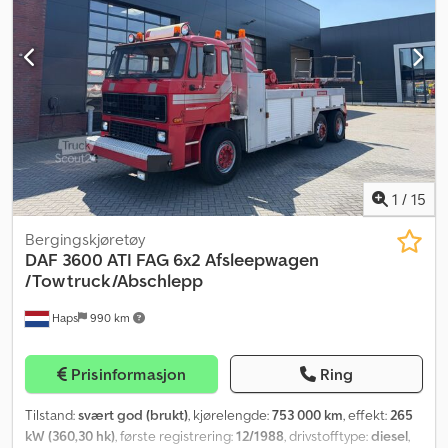
parkeringsvarmer, sentral låsing, setevarmer
,
1
/
15
Bergingskjøretøy
DAF
3600 ATI FAG 6x2 Afsleepwagen
/Tow truck/Abschlepp
Haps
990 km
Prisinformasjon
Ring
Tilstand:
svært god (brukt)
, kjørelengde:
753 000 km
, effekt:
265
kW (360,30 hk)
, første registrering:
12/1988
, drivstofftype:
diesel
,