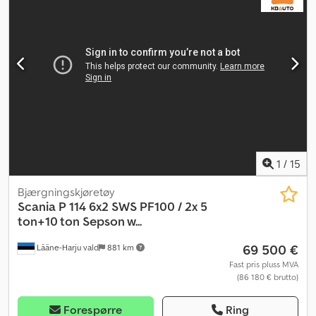
tillatt aksellast (aksel 2):
9 000 kg
, tillatt aksellast (aksel 3):
13 000
kg
, Byggeår:
2017
, Utstyr:
ABS, EBS (Elektronisk bremsesystem),
aircondition, cruise control, differensialsperre, elektrisk
vindusregulering, parkeringsvarmer, retarder
,
1
/
15
Bjærgningskjøretøy
Scania
P 114 6x2 SWS PF100 / 2x 5
ton+10 ton Sepson w...
69 500 €
Lääne-Harju vald
881 km
Fast pris pluss MVA
(86 180 € brutto)
Forespørre
Ring