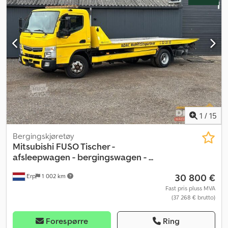
1
/
15
Bergingskjøretøy
Mitsubishi
FUSO Tischer -
afsleepwagen - bergingswagen - ...
30 800 €
Erp
1 002 km
Fast pris pluss MVA
(37 268 € brutto)
Forespørre
Ring