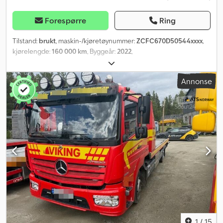
Forespørre
Ring
Tilstand:
brukt
, maskin-/kjøretøynummer:
ZCFC670D50544xxxx
,
kjørelengde:
160 000 km
, Byggeår:
2022
,
Annonse
1
/
15