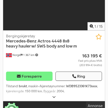
1
/
15
Bergingskjøretøy
Mercedes-Benz
Actros 4448 8x8
heavy hauler w/ SWS body and low m
163 195 €
Norge
1 367 km
Fast pris pluss MVA
(203 994 € brutto)
Forespørre
Ring
Tilstand:
brukt
, maskin-/kjøretøynummer:
WDB9523361K73xxxx
,
kjørelengde:
150 000 km
, Byggeår:
2004
,
Annonse