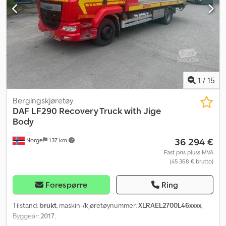
1
/
15
Bergingskjøretøy
DAF
LF290 Recovery Truck with Jige
Body
36 294 €
Norge
137 km
Fast pris pluss MVA
(45 368 € brutto)
Forespørre
Ring
Tilstand:
brukt
, maskin-/kjøretøynummer:
XLRAEL2700L46xxxx
,
Byggeår:
2017
,