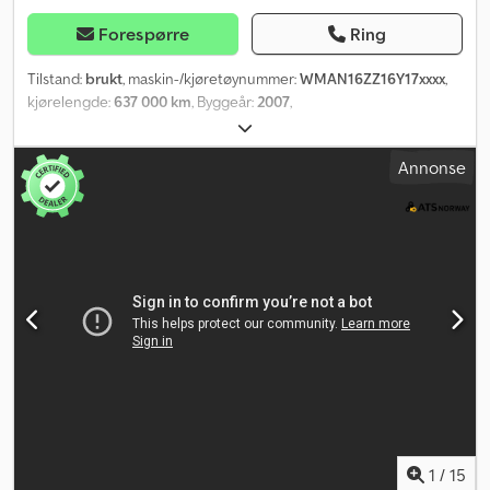
Forespørre
Ring
Tilstand:
brukt
, maskin-/kjøretøynummer:
WMAN16ZZ16Y17xxxx
,
kjørelengde:
637 000 km
, Byggeår:
2007
,
Annonse
1
/
15