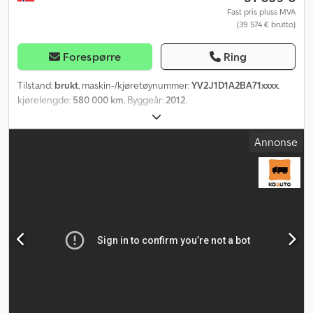
Fast pris pluss MVA
(39 574 € brutto)
Forespørre
Ring
Tilstand:
brukt
, maskin-/kjøretøynummer:
YV2J1D1A2BA71xxxx
,
kjørelengde:
580 000 km
, Byggeår:
2012
,
Annonse