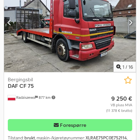
elektronisk stabilitetsprogram (ESP), immobilisersystem,
kjørecomputer, kollisjonspute, lastebilregistrering,
navigasjonssystem, parkeringsvarmer, partikkelfilter, sentral
låsing, servostyring, skyvedør, tilhengerkobling
,
1
/
16
Bergingsbil
DAF
CF 75
9 250 €
Radziszewo
877 km
VB pluss MVA
(11 378 € brutto)
Forespørre
Tilstand:
brukt
, maskin-/kjøretøynummer:
XLRAE75PC0E752114
,