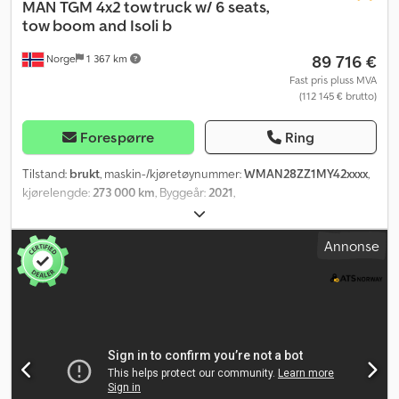
MAN
TGM 4x2 tow truck w/ 6 seats,
tow boom and Isoli b
89 716 €
Norge
1 367 km
Fast pris pluss MVA
(112 145 € brutto)
Forespørre
Ring
Tilstand:
brukt
, maskin-/kjøretøynummer:
WMAN28ZZ1MY42xxxx
,
kjørelengde:
273 000 km
, Byggeår:
2021
,
Annonse