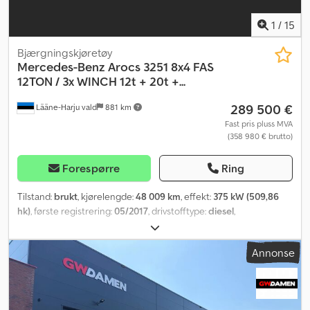
1
/
15
Bjærgningskjøretøy
Mercedes-Benz
Arocs 3251 8x4 FAS
12TON / 3x WINCH 12t + 20t +...
289 500 €
Lääne-Harju vald
881 km
Fast pris pluss MVA
(358 980 € brutto)
Forespørre
Ring
Tilstand:
brukt
, kjørelengde:
48 009 km
, effekt:
375 kW (509,86
hk)
, første registrering:
05/2017
, drivstofftype:
diesel
,
akselkonfigurasjon:
8x4
, akselavstand:
4 300 mm
, drivstoff:
diesel
,
drivstofftank kapasitet:
390 l
, bremser:
motorbremsing
, girtype:
Annonse
automatisk
, utslippsklasse:
Euro 6
, fjæring:
annen
, total lengde:
10 900 mm
, total bredde:
2 550 mm
, Byggeår:
2017
, Utstyr:
aircondition, cruise control, differensialsperre, elektrisk
justerbart speil, elektrisk vindusregulering, kjørecomputer,