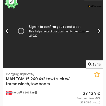
1
/
15
Bergingskjøretøy
MAN
TGM 15.240 4x2 tow truck w/
frame winch, tow boom
27 124 €
Norge
1 367 km
Fast pris pluss MVA
(33 905 € brutto)