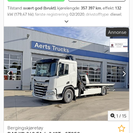
Tilstand:
svært god (brukt)
, kjørelengde:
357 397 km
, effekt:
132
kW (179,47 hk)
, første registrering:
02/2020
, drivstofftype:
diesel
,
akselkonfigurasjon:
4x2
, drivstoff:
diesel
, farge:
gul
, girtype:
halvautomatisk
, antall seter:
3
, Byggeår:
2020
, Utstyr:
aircondition,
Annonse
elektrisk vindusregulering
,
1
/
15
Bergingskjøretøy