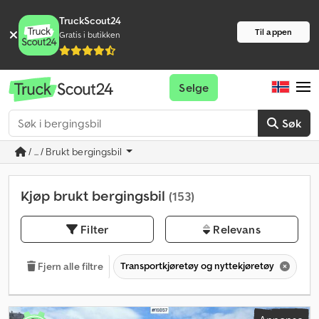
TruckScout24
Til appen
Gratis i butikken
Selge
Søk
/ ... / Brukt bergingsbil
Kjøp brukt bergingsbil
(153)
Filter
Relevans
Transportkjøretøy og nyttekjøretøy
La
Fjern alle filtre