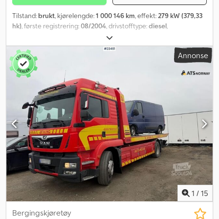
Tilstand:
brukt
, kjørelengde:
1 000 146 km
, effekt:
279 kW (379,33
hk)
, første registrering:
08/2004
, drivstofftype:
diesel
,
akselkonfigurasjon:
6x2
, akselavstand:
4 900 mm
, drivstoff:
diesel
,
bremser:
retarder
, førerhus:
sovehytte
, girtype:
mekanisk
,
Annonse
utslippsklasse:
Euro 3
, fjæring:
stål-luft
, total lengde:
10 200 mm
,
total bredde:
2 600 mm
, Byggeår:
2004
, Utstyr:
aircondition,
cruise control, differensialsperre, elektrisk justerbart speil,
elektrisk vindusregulering, retarder, setevarmer
,
1
/
15
Bergingskjøretøy