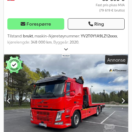
Fast pris pluss MVA
(79 619 € brutto)
Forespørre
Ring
Tilstand:
brukt
, maskin-/kjøretøynummer:
YV2T0Y1A9LZ12xxxx
,
kjørelengde:
348 000 km
, Byggeår:
2020
,
Annonse