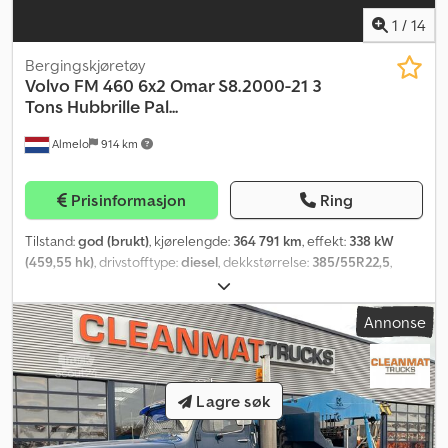
1
/
14
Bergingskjøretøy
Volvo
FM 460 6x2 Omar S8.2000-21 3
Tons Hubbrille Pal...
Almelo
914 km
Prisinformasjon
Ring
Tilstand:
god (brukt)
, kjørelengde:
364 791 km
, effekt:
338 kW
(459,55 hk)
, drivstofftype:
diesel
, dekkstørrelse:
385/55R22,5
,
akselkonfigurasjon:
6x2
, akselavstand:
5 200 mm
, drivstoff:
diesel
,
girtype:
automatisk
, utslippsklasse:
Euro 6
, fjæring:
luft
, tillatt
Annonse
aksellast (aksel 1):
9 000 kg
, tillatt aksellast (aksel 2):
11 500 kg
,
tillatt aksellast (aksel 3):
7 500 kg
, Byggeår:
2018
, Utstyr:
AdBlue,
aircondition, differensialsperre, elektrisk vindusregulering,
sentral låsing, servostyring, tilhengerkobling
,
Lagre søk