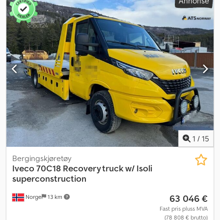
Annonse
1
/
15
Bergingskjøretøy
Iveco
70C18 Recovery truck w/ Isoli
superconstruction
63 046 €
Norge
13 km
Fast pris pluss MVA
(78 808 € brutto)