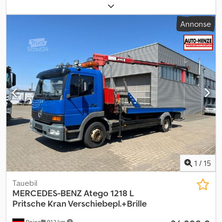
akselkonfigurasjon:
6x2
, drivstoff:
diesel
, førerhus:
daghytte
,
girtype:
mekanisk
, antall gir:
16
, fjæring:
stål
, Byggeår:
1988
,
Annonse
1
/
15
Tauebil
MERCEDES-BENZ
Atego 1218 L
Pritsche Kran Verschiebepl.+Brille
Peine
912 km