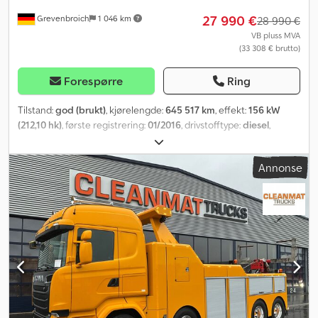
27 990 €
Grevenbroich
1 046 km
28 990 €
VB pluss MVA
(33 308 € brutto)
Forespørre
Ring
Tilstand:
god (brukt)
, kjørelengde:
645 517 km
, effekt:
156 kW
(212,10 hk)
, første registrering:
01/2016
, drivstofftype:
diesel
,
drivstoff:
diesel
, farge:
grå
, førerhus:
daghytte
, girtype:
automatisk
, utslippsklasse:
Euro 6
, Byggeår:
2016
, Utstyr:
AdBlue,
Annonse
Bluetooth, EBS (Elektronisk bremsesystem), aircondition,
elektrisk justerbart speil, elektrisk vindusregulering, elektronisk
stabilitetsprogram (ESP), partikkelfilter, tåkelys
,