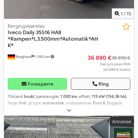
1
/
15
Bergingskjøretøy
Iveco
Daily 35S16 HA8
*Rampen*L3.500mm*Automatik*AH
K*
36 890 €
Burghaun
1 092 km
38 890 €
Fast pris pluss MVA
(43 899 € brutto)
Forespørre
Ring
Tilstand:
brukt
, kjørelengde:
1 000 km
, effekt:
115 kW (156,36 hk)
,
farge:
hvit
, girtype:
automatisk
, utslippsklasse:
Euro 6
, Byggeår:
2026
, Utstyr:
ABS, aircondition, sentral låsing, servostyring
,
Annonse