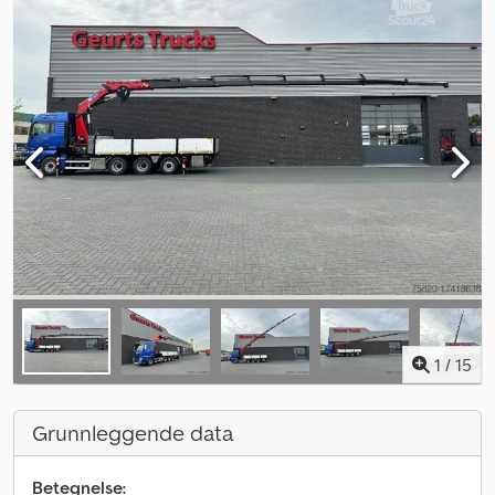
1
/
15
Grunnleggende data
Betegnelse: