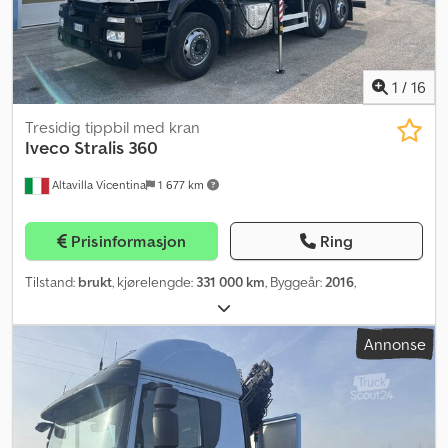
1
/
16
Tresidig tippbil med kran
Iveco
Stralis 360
Altavilla Vicentina
1 677 km
Prisinformasjon
Ring
Tilstand:
brukt
, kjørelengde:
331 000 km
, Byggeår:
2016
,
Annonse