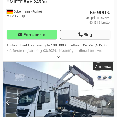
!! MIETE !! ab 2450¤
69 900 €
Bobenheim - Roxheim
1 214 km
Fast pris pluss MVA
(83 181 € brutto)
Forespørre
Ring
Tilstand:
brukt
, kjørelengde:
198 000 km
, effekt:
357 kW (485,38
hk)
, første registrering:
03/2024
, drivstofftype:
diesel
, totalvekt:
18 000 kg
, akselkonfigurasjon:
2 aksler
, bremser:
retarder
, farge:
hvit
, girtype:
automatisk
, utslippsklasse:
Euro 6
, Utstyr:
ABS,
Annonse
aircondition, navigasjonssystem, parkeringsvarmer
,