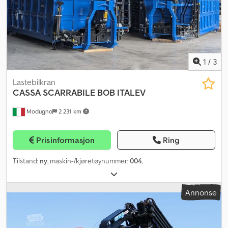
1
/
3
Lastebilkran
CASSA SCARRABILE BOB ITALEV
Modugno
2 231 km
Prisinformasjon
Ring
Tilstand:
ny
, maskin-/kjøretøynummer:
004
,
Annonse