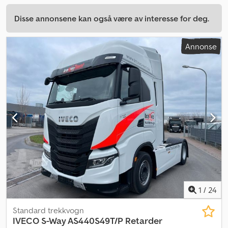
Disse annonsene kan også være av interesse for deg.
Annonse
1
/
24
Standard trekkvogn
IVECO
S-Way AS440S49T/P Retarder