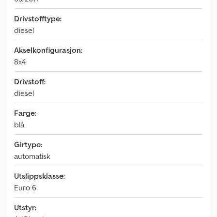
Drivstofftype:
diesel
Akselkonfigurasjon:
8x4
Drivstoff:
diesel
Farge:
blå
Girtype:
automatisk
Utslippsklasse:
Euro 6
Utstyr: