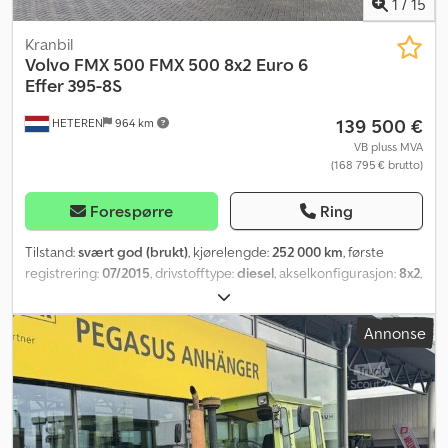
1
/
15
Kranbil
Volvo
FMX 500 FMX 500 8x2 Euro 6
Effer 395-8S
139 500 €
HETEREN
964 km
VB pluss MVA
(168 795 € brutto)
Forespørre
Ring
Tilstand:
svært god (brukt)
, kjørelengde:
252 000 km
, første
registrering:
07/2015
, drivstofftype:
diesel
, akselkonfigurasjon:
8x2
,
drivstoff:
diesel
, bremser:
motorbremsing
, farge:
rød
, førerhus:
sovehytte
, girtype:
automatisk
, utslippsklasse:
Euro 6
, fjæring:
luft
,
Annonse
lasteromslengde:
6 100 mm
, Byggeår:
2015
, driftstimer:
2 708 h
,
Utstyr:
ABS, aircondition, cruise control, elektrisk justerbart
speil, elektrisk vindusregulering, kran, navigasjonssystem,
parkeringsvarmer, sentral låsing, tilhengerkobling
,