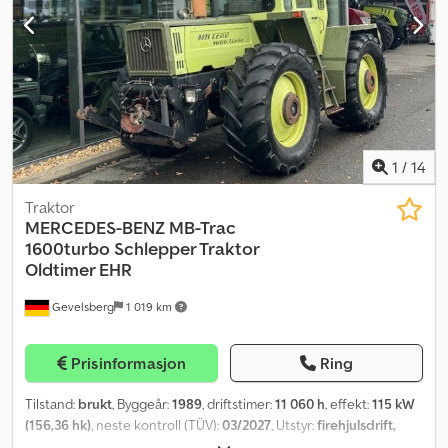
1
/
14
Traktor
MERCEDES-BENZ
MB-Trac
1600turbo Schlepper Traktor
Oldtimer EHR
Gevelsberg
1 019 km
Prisinformasjon
Ring
Tilstand:
brukt
, Byggeår:
1989
, driftstimer:
11 060 h
, effekt:
115 kW
(156,36 hk)
, neste kontroll (TÜV):
03/2027
, Utstyr:
firehjulsdrift,
frontløft, førerhus
,