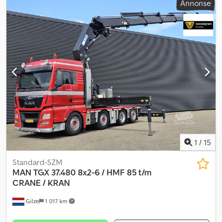
Annonse
1
/
15
Standard-SZM
MAN
TGX 37.480 8x2-6 / HMF 85 t/m
CRANE / KRAN
Gilze
1 017 km