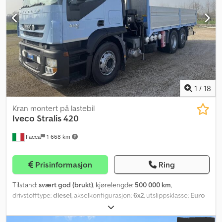
1
/
18
Kran montert på lastebil
Iveco
Stralis 420
Facca
1 668 km
Prisinformasjon
Ring
Tilstand:
svært god (brukt)
, kjørelengde:
500 000 km
,
drivstofftype:
diesel
, akselkonfigurasjon:
6x2
, utslippsklasse:
Euro
5
, Byggeår:
2008
, Utstyr:
aircondition, differensialsperre, kran
,