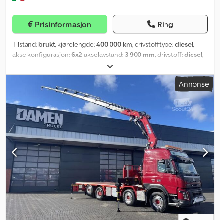
Prisinformasjon
Ring
Tilstand:
brukt
, kjørelengde:
400 000 km
, drivstofftype:
diesel
,
akselkonfigurasjon:
6x2
, akselavstand:
3 900 mm
, drivstoff:
diesel
,
girtype:
automatisk
, utslippsklasse:
Euro 6
, Byggeår:
2017
, Utstyr:
ABS, aircondition, kran, tilhengerkobling
,
Annonse