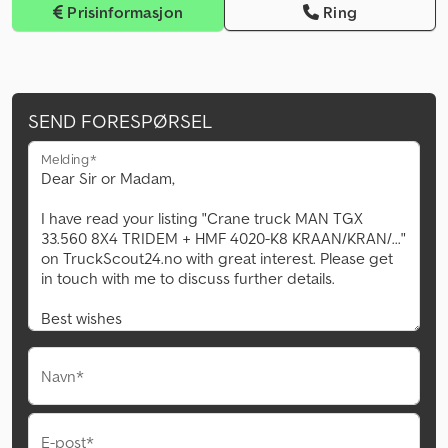
Prisinformasjon
Ring
SEND FORESPØRSEL
Melding*
Navn*
E-post*