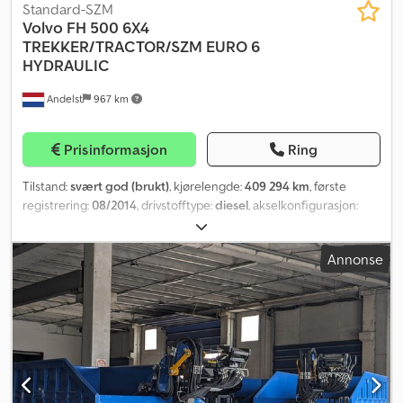
Standard-SZM
Volvo
FH 500 6X4
TREKKER/TRACTOR/SZM EURO 6
HYDRAULIC
Andelst
967 km
Prisinformasjon
Ring
Tilstand:
svært god (brukt)
, kjørelengde:
409 294 km
, første
registrering:
08/2014
, drivstofftype:
diesel
, akselkonfigurasjon:
6x4
, akselavstand:
3 200 mm
, drivstoff:
diesel
, drivstofftank
kapasitet:
600 l
, bremser:
motorbremsing
, farge:
grønn
, førerhus:
Annonse
sovehytte
, girtype:
automatisk
, utslippsklasse:
Euro 6
, Byggeår:
2014
, Utstyr:
ABS, AdBlue, aircondition, cruise control, elektrisk
justerbart speil, elektrisk vindusregulering, kjøleskap,
navigasjonssystem, parkeringsvarmer, partikkelfilter, sentral
låsing, spoiler, tåkelys
,