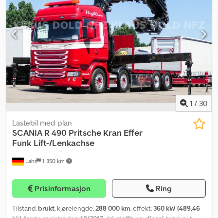
1
/
30
Lastebil med plan
SCANIA
R 490 Pritsche Kran Effer
Funk Lift-/Lenkachse
Lahr
1 350 km
Prisinformasjon
Ring
Tilstand:
brukt
, kjørelengde:
288 000 km
, effekt:
360 kW (489,46