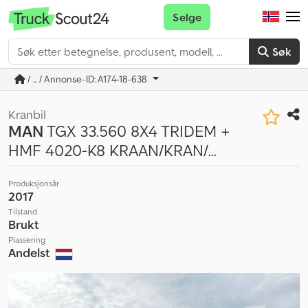
Selge
Søk
/ ... / Annonse-ID: A174-18-638
Kranbil
MAN
TGX 33.560 8X4 TRIDEM +
HMF 4020-K8 KRAAN/KRAN/...
Produksjonsår
2017
Tilstand
Brukt
Plassering
Andelst