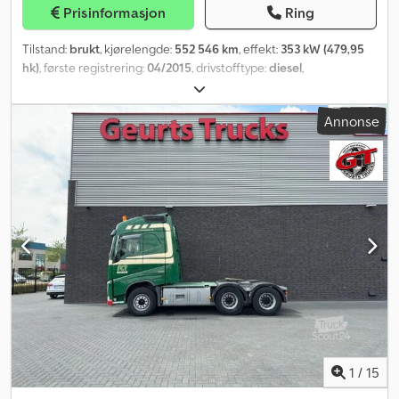
Prisinformasjon
Ring
Tilstand:
brukt
, kjørelengde:
552 546 km
, effekt:
353 kW (479,95
hk)
, første registrering:
04/2015
, drivstofftype:
diesel
,
dekkstørrelse:
385/65R22.5
, akselkonfigurasjon:
8x2
, akselavstand:
5 550 mm
, drivstoff:
diesel
, farge:
rød
, førerhus:
sovehytte
, girtype:
Annonse
automatisk
, utslippsklasse:
Euro 6
, fjæring:
luft
, total lengde:
8 200
mm
, total bredde:
2 550 mm
, Byggeår:
2015
, Utstyr:
ABS, AdBlue,
aircondition, antispinnsystem, cruise control, differensialsperre,
elektrisk vindusregulering, kjøleskap, parkeringsvarmer, sentral
låsing, setevarmer, tilhengerkobling
,
1
/
15