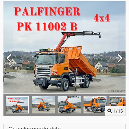
1
/
15
Grunnleggende data