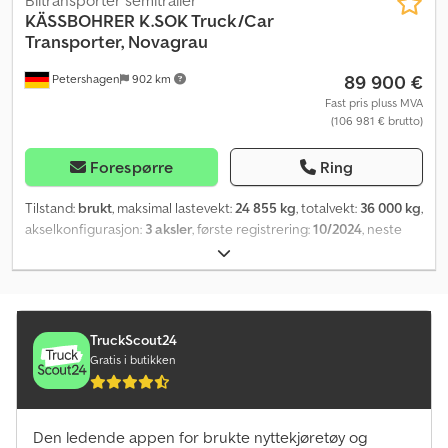
Biltransporter semitrailer
KÄSSBOHRER
K.SOK Truck/Car
Transporter, Novagrau
89 900 €
Petershagen
902 km
Fast pris pluss MVA
(106 981 € brutto)
Forespørre
Ring
Tilstand:
brukt
, maksimal lastevekt:
24 855 kg
, totalvekt:
36 000 kg
,
akselkonfigurasjon:
3 aksler
, første registrering:
10/2024
, neste
kontroll (TÜV):
10/2025
, total bredde:
2 550 mm
, total høyde:
1 260
mm
, Utstyr:
ABS
,
TruckScout24
Gratis i butikken
Den ledende appen for brukte nyttekjøretøy og