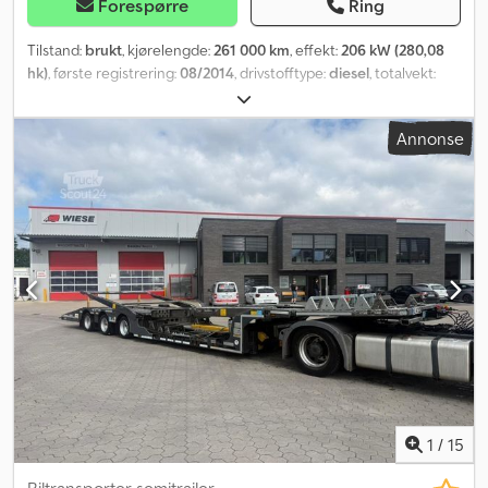
Forespørre
Ring
Tilstand:
brukt
, kjørelengde:
261 000 km
, effekt:
206 kW (280,08
hk)
, første registrering:
08/2014
, drivstofftype:
diesel
, totalvekt:
19 000 kg
, akselkonfigurasjon:
2 aksler
, farge:
gul
, girtype:
automatisk
, lasteromslengde:
4 200 mm
, lasteplassbredde:
2 350
Annonse
mm
, lasteromshøyde:
600 mm
, Byggeår:
2014
, Utstyr:
ABS,
aircondition
,
1
/
15