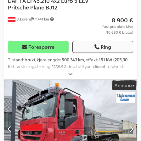
DAF
FA LF45.210 4x2 Euro 5 EEV
Pritsche Plane BJ12
8 900 €
St.Lorenz
1 441 km
Fast pris pluss MVA
(10 680 € brutto)
Forespørre
Ring
Tilstand:
brukt
, kjørelengde:
500 343 km
, effekt:
151 kW (205,30
hk)
, første registrering:
11/2012
, drivstofftype:
diesel
, totalvekt:
11 990 kg
, akselkonfigurasjon:
2 aksler
, farge:
gul
, girtype:
mekanisk
, utslippsklasse:
Euro 5
, Utstyr:
bakløfter
,
Annonse