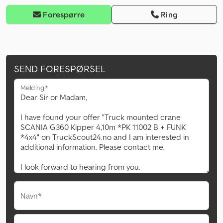
Forespørre
Ring
SEND FORESPØRSEL
Melding*
Navn*