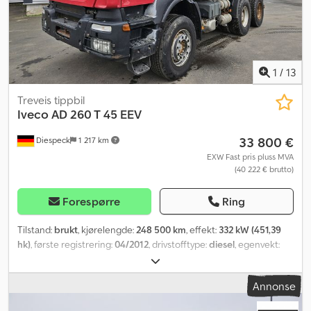
1
/
13
Treveis tippbil
Iveco
AD 260 T 45 EEV
33 800 €
Diespeck
1 217 km
EXW Fast pris pluss MVA
(40 222 € brutto)
Forespørre
Ring
Tilstand:
brukt
, kjørelengde:
248 500 km
, effekt:
332 kW (451,39
hk)
, første registrering:
04/2012
, drivstofftype:
diesel
, egenvekt:
11 720 kg
, totalvekt:
26 000 kg
, dekkstørrelse:
385/65 R22,5 -
315/80 R22,5
, akselkonfigurasjon:
3 aksler
, akselavstand:
3 200
Annonse
mm
, bremser:
motorbremsing
, farge:
rød
, girtype:
automatisk
,
utslippsklasse:
Euro 5
, fjæring:
stål
, lasteromsvolum:
10 m³
,