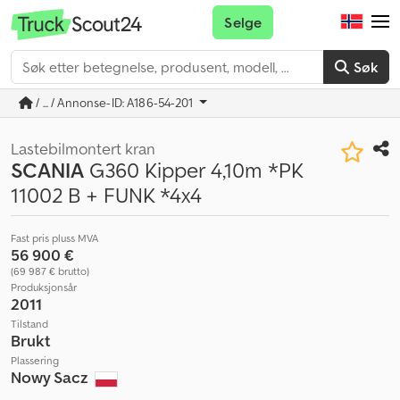
Selge
Søk
/ ... / Annonse-ID: A186-54-201
Lastebilmontert kran
SCANIA
G360 Kipper 4,10m *PK
11002 B + FUNK *4x4
Fast pris pluss MVA
56 900 €
(69 987 € brutto)
Produksjonsår
2011
Tilstand
Brukt
Plassering
Nowy Sacz