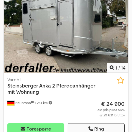
1
/
14
Varebil
Steinsberger Anka 2 Pferdeanhänger
mit Wohnung
€ 24 900
Heilbronn
1 261 km
Fast pris pluss MVA
(€ 29 631 brutto)
Forespørre
Ring