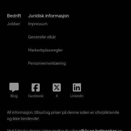
Bedrift
Juridisk informasjon
Jobber
Impressum
Generelle vilkår
Markedsplassregler
Personvernerklæring
Blog
Facebook
X
LinkedIn
All informasjon, tilbud og priser på denne siden er uforpliktende
og ikke bindende!
Ved å bruke denne siden godtar du våre
vilkår og betingelser
og