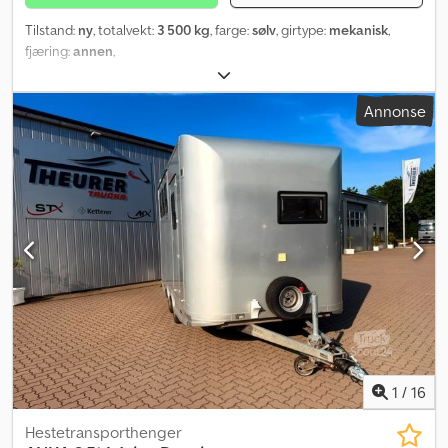
Tilstand:
ny
, totalvekt:
3 500 kg
, farge:
sølv
, girtype:
mekanisk
,
fjæring:
annen
,
Annonse
1
/
16
Hestetransporthenger