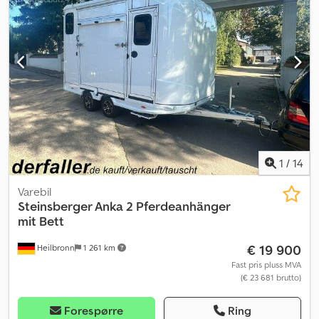
1
/
14
Varebil
Steinsberger Anka 2 Pferdeanhänger
mit Bett
€ 19 900
Heilbronn
1 261 km
Fast pris pluss MVA
(€ 23 681 brutto)
Forespørre
Ring