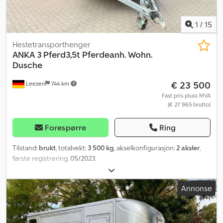
1
/
15
Hestetransporthenger
ANKA 3 Pferd3,5t Pferdeanh. Wohn.
Dusche
€ 23 500
Leezen
744 km
Fast pris pluss MVA
(€ 27 965 brutto)
Forespørre
Ring
Tilstand:
brukt
, totalvekt:
3 500 kg
, akselkonfigurasjon:
2 aksler
,
første registrering:
05/2023
,
Annonse