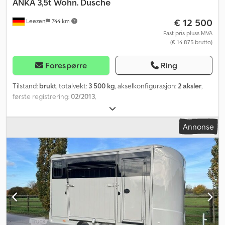
ANKA 3,5t Wohn. Dusche
€ 12 500
Leezen
744 km
Fast pris pluss MVA
(€ 14 875 brutto)
Forespørre
Ring
Tilstand:
brukt
, totalvekt:
3 500 kg
, akselkonfigurasjon:
2 aksler
,
første registrering:
02/2013
,
Annonse