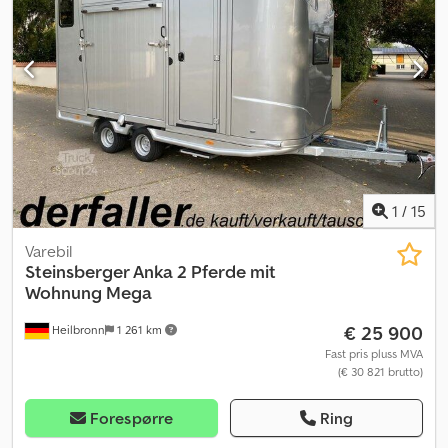
1
/
15
Varebil
Steinsberger Anka 2 Pferde mit
Wohnung Mega
€ 25 900
Heilbronn
1 261 km
Fast pris pluss MVA
(€ 30 821 brutto)
Forespørre
Ring