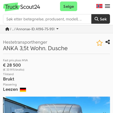
Selge
Søk
/ ... / Annonse-ID: A196-75-951
Hestetransporthenger
ANKA 3,5t Wohn. Dusche
Fast pris pluss MVA
€ 28 500
(€ 33 915 brutto)
Tilstand
Brukt
Plassering
Leezen