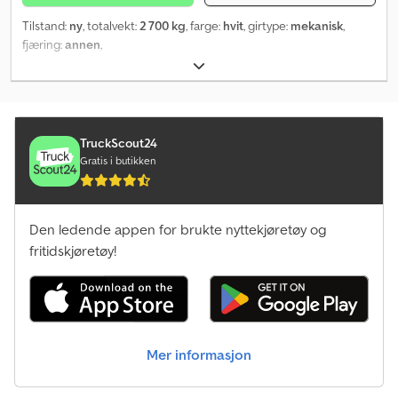
Tilstand:
ny
, totalvekt:
2 700 kg
, farge:
hvit
, girtype:
mekanisk
,
fjæring:
annen
,
TruckScout24
Gratis i butikken
Den ledende appen for brukte nyttekjøretøy og
fritidskjøretøy!
Mer informasjon