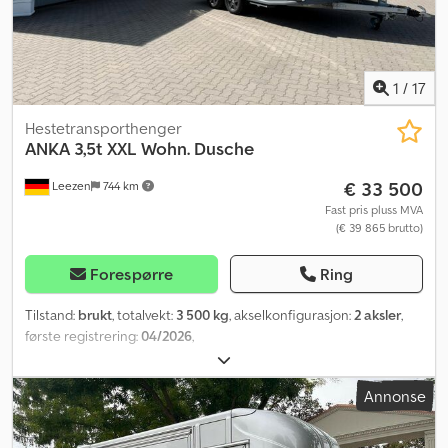
1
/
17
Hestetransporthenger
ANKA 3,5t XXL Wohn. Dusche
€ 33 500
Leezen
744 km
Fast pris pluss MVA
(€ 39 865 brutto)
Forespørre
Ring
Tilstand:
brukt
, totalvekt:
3 500 kg
, akselkonfigurasjon:
2 aksler
,
første registrering:
04/2026
,
Annonse