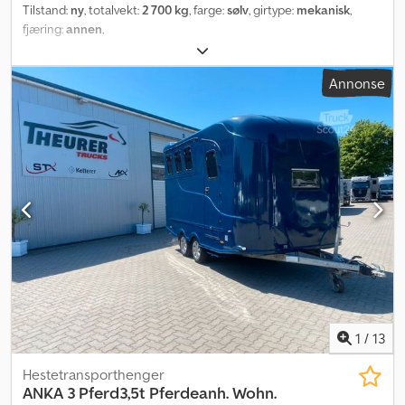
Tilstand:
ny
, totalvekt:
2 700 kg
, farge:
sølv
, girtype:
mekanisk
,
fjæring:
annen
,
Annonse
1
/
13
Hestetransporthenger
ANKA 3 Pferd3,5t Pferdeanh. Wohn.