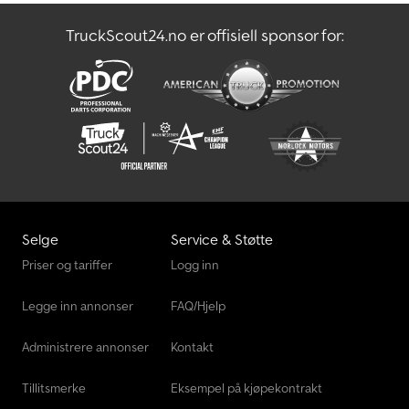
TruckScout24.no er offisiell sponsor for:
Selge
Service & Støtte
Priser og tariffer
Logg inn
Legge inn annonser
FAQ/Hjelp
Administrere annonser
Kontakt
Tillitsmerke
Eksempel på kjøpekontrakt