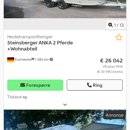
1
/
13
Hestetransporthenger
Steinsberger ANKA 2 Pferde
+Wohnabteil
€ 26 042
Eschweiler
1 084 km
VB pluss MVA
(€ 30 990 brutto)
Forespørre
Ring
Tilstand:
ny
,
Annonse