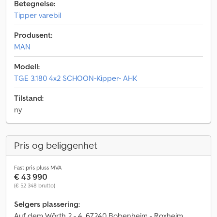
Betegnelse:
Tipper varebil
Produsent:
MAN
Modell:
TGE 3.180 4x2 SCHOON-Kipper- AHK
Tilstand:
ny
Pris og beliggenhet
Fast pris pluss MVA
€ 43 990
(€ 52 348 brutto)
Selgers plassering:
Auf dem Wörth 2 - 4, 67240 Bobenheim - Roxheim,