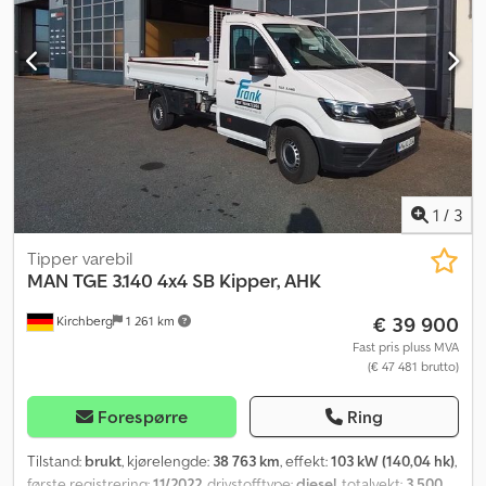
1
/
3
Tipper varebil
MAN
TGE 3.140 4x4 SB Kipper, AHK
€ 39 900
Kirchberg
1 261 km
Fast pris pluss MVA
(€ 47 481 brutto)
Forespørre
Ring
Tilstand:
brukt
, kjørelengde:
38 763 km
, effekt:
103 kW (140,04 hk)
,
første registrering:
11/2022
, drivstofftype:
diesel
, totalvekt:
3 500