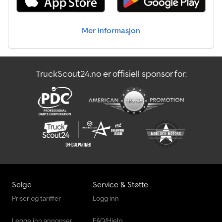
Mer informasjon
TruckScout24.no er offisiell sponsor for:
Selge
Service & Støtte
Priser og tariffer
Logg inn
Legge inn annonser
FAQ/Hjelp