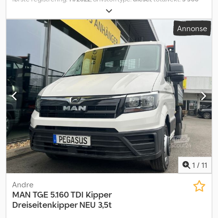
kg
, neste kontroll (TÜV):
01/2027
, girtype:
mekanisk
, utslippsklasse:
Euro 6
, Utstyr:
aircondition, sentral låsing
,
Annonse
1
/
11
Andre
MAN
TGE 5.160 TDI Kipper
Dreiseitenkipper NEU 3,5t