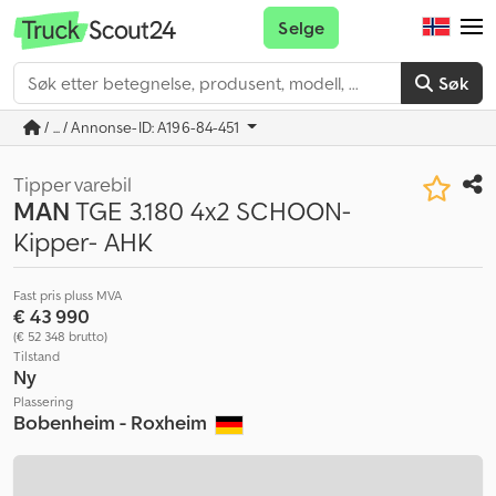
Selge
Søk
/ ... / Annonse-ID: A196-84-451
Tipper varebil
MAN
TGE 3.180 4x2 SCHOON-
Kipper- AHK
Fast pris pluss MVA
€ 43 990
(€ 52 348 brutto)
Tilstand
Ny
Plassering
Bobenheim - Roxheim