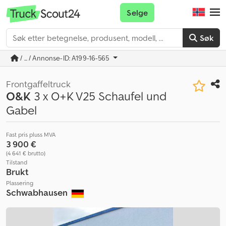
Selge
Søk
/ ... / Annonse-ID: A199-16-565
Frontgaffeltruck
O&K
3 x O+K V25 Schaufel und
Gabel
Fast pris pluss MVA
3 900 €
(4 641 € brutto)
Tilstand
Brukt
Plassering
Schwabhausen