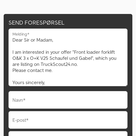
SEND FORESPØRSEL
Melding*
Navn*
E-post*