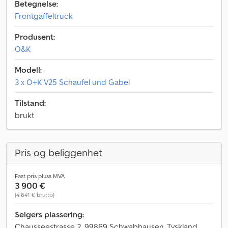
Betegnelse:
Frontgaffeltruck
Produsent:
O&K
Modell:
3 x O+K V25 Schaufel und Gabel
Tilstand:
brukt
Pris og beliggenhet
Fast pris pluss MVA
3 900 €
(4 641 € brutto)
Selgers plassering:
Chausseestrasse 2, 99869 Schwabhausen, Tyskland