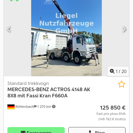
driftsvekt:
62 000 kg
, Utstyr:
ABS, aircondition, antispinnsystem,
cruise control, differensialsperre, lavt støynivå
,
1
/
20
Standard trekkvogn
MERCEDES-BENZ
ACTROS 4148 AK
8X8 mit Fassi Kran F660A
125 850 €
Röttenbach
1 270 km
Fast pris pluss MVA
(149 762 € brutto)
Forespørre
Ring