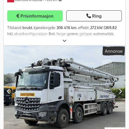
Prisinformasjon
Ring
Tilstand:
brukt
, kjørelengde:
306 416 km
, effekt:
272 kW (369,82
hk)
, akselkonfigurasjon:
8x4
, farge:
grønn
, girtype:
automatisk
,
utslippsklasse:
Euro 6
, Byggeår:
2016
, Utstyr:
ABS, aircondition,
differensialsperre, elektrisk justerbart speil, elektrisk
Annonse
vindusregulering, sentral låsing
,