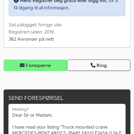
Merk:
Registrer deg gratis eller logg inn,
for å
få tilgang til all informasjon.
Sist pålogget: forrige uke
Registrert siden: 2019
362 Annonser på nett
Forespørre
Ring
SEND FORESPØRSEL
Melding*