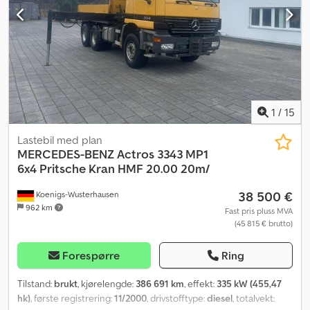
1
/
15
Lastebil med plan
MERCEDES-BENZ
Actros 3343 MP1
6x4 Pritsche Kran HMF 20.00 20m/
38 500 €
Koenigs-Wusterhausen
962 km
Fast pris pluss MVA
(45 815 € brutto)
Forespørre
Ring
Tilstand:
brukt
, kjørelengde:
386 691 km
, effekt:
335 kW (455,47
hk)
, første registrering:
11/2000
, drivstofftype:
diesel
, totalvekt: