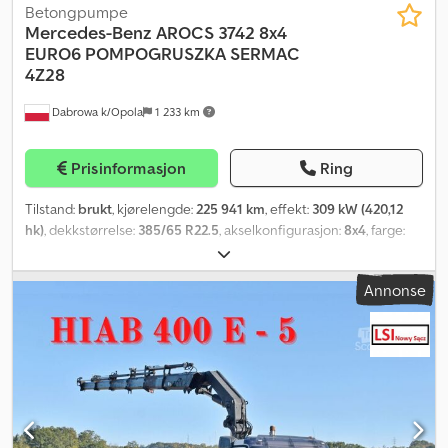
Betongpumpe
Mercedes-Benz
AROCS 3742 8x4
EURO6 POMPOGRUSZKA SERMAC
4Z28
Dabrowa k/Opola
1 233 km
Prisinformasjon
Ring
Tilstand:
brukt
, kjørelengde:
225 941 km
, effekt:
309 kW (420,12
hk)
, dekkstørrelse:
385/65 R22.5
, akselkonfigurasjon:
8x4
, farge:
grønn
, girtype:
automatisk
, utslippsklasse:
Euro 6
, fjæring:
stål
,
total lengde:
9 920 mm
, total bredde:
2 550 mm
, total høyde:
Annonse
4 000 mm
, lasteromsvolum:
9 m³
, Byggeår:
2018
, Utstyr:
ABS,
aircondition, differensialsperre, elektrisk justerbart speil,
elektrisk vindusregulering, sentral låsing
,