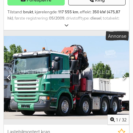
Tilstand:
brukt
, kjørelengde:
117 555 km
, effekt:
350 kW (475,87
hk)
, første registrering:
05/2009
, drivstofftype:
diesel
, totalvekt:
32 000 kg
, akselkonfigurasjon:
3 aksler
, farge:
sølv
, utslippsklasse:
Euro 5
, Byggeår:
2009
, Utstyr:
ABS, aircondition, firehjulsdrift,
Annonse
parkeringsvarmer
,
1
/
32
Lastebilmontert kran