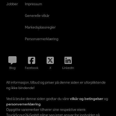
Jobber
Impressum
Generelle vilkår
Markedsplassregler
Personvernerklæring
Blog
Facebook
X
LinkedIn
All informasjon, tilbud og priser på denne siden er uforpliktende
og ikke bindende!
Ved å bruke denne siden godtar du våre
vilkår og betingelser
og
personvernerklæring
.
Oppgitte varemerker tilhører sine respektive eiere.
TruckScout24 GmbH påtar seg intet ansvar for innholdet på