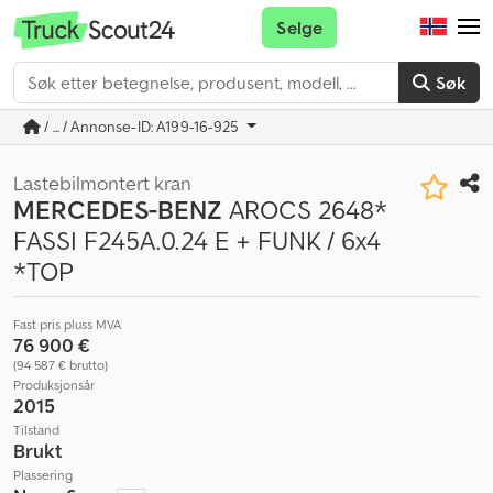
Selge
Søk
/ ... / Annonse-ID: A199-16-925
Lastebilmontert kran
MERCEDES-BENZ
AROCS 2648*
FASSI F245A.0.24 E + FUNK / 6x4
*TOP
Fast pris pluss MVA
76 900 €
(94 587 € brutto)
Produksjonsår
2015
Tilstand
Brukt
Plassering