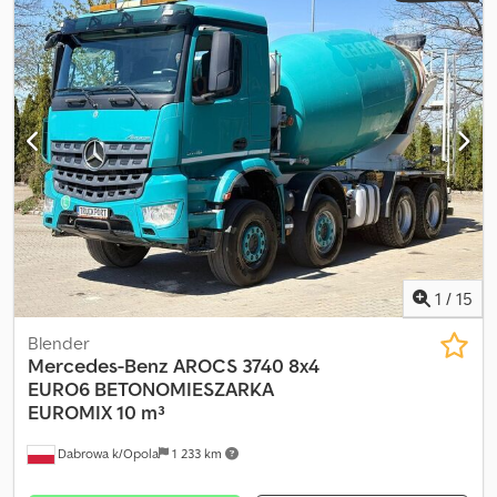
vindusregulering, sentral låsing
,
1
/
15
Blender
Mercedes-Benz
AROCS 3740 8x4
EURO6 BETONOMIESZARKA
EUROMIX 10 m³
Dabrowa k/Opola
1 233 km