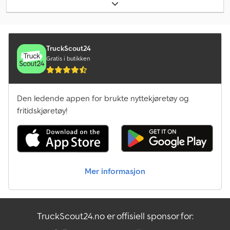
26 000 kg
, akselkonfigurasjon:
3 aksler
, neste kontroll (TÜV):
08/2026
, bremser:
retarder
, farge:
gul
, girtype:
mekanisk
,
utslippsklasse:
Euro 3
, lasteromslengde:
3 900 mm
,
lasteplassbredde:
2 480 mm
, Utstyr:
ABS
,
TruckScout24
Gratis i butikken
Den ledende appen for brukte nyttekjøretøy og
fritidskjøretøy!
Mer informasjon
TruckScout24.no er offisiell sponsor for: