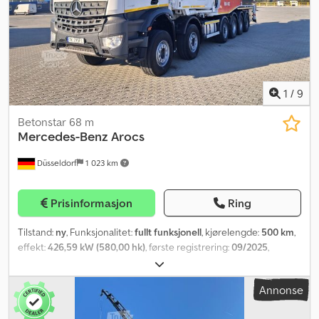
1
/
9
Betonstar 68 m
Mercedes-Benz
Arocs
Düsseldorf
1 023 km
Prisinformasjon
Ring
Tilstand:
ny
, Funksjonalitet:
fullt funksjonell
, kjørelengde:
500 km
,
effekt:
426,59 kW (580,00 hk)
, første registrering:
09/2025
,
drivstofftype:
diesel
, egenvekt:
62 000 kg
, totalvekt:
62 000 kg
,
akselkonfigurasjon:
12x6
, drivstoff:
diesel
, bremser:
Annonse
motorbremsing
, farge:
hvit
, førerhus:
daghytte
, girtype:
automatisk
, utslippsklasse:
Euro 6
, fjæring:
parabolblad (fjær)
,