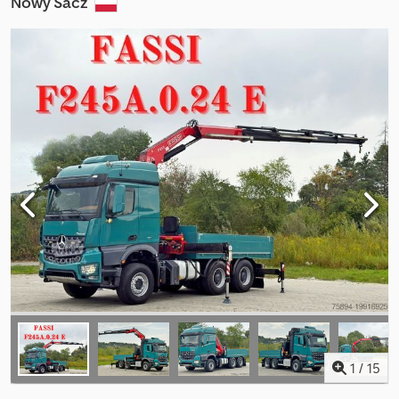
Nowy Sacz
1
/
15