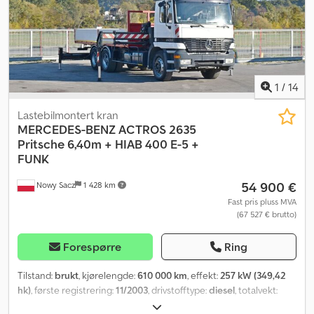
1
/
14
Lastebilmontert kran
MERCEDES-BENZ
ACTROS 2635
Pritsche 6,40m + HIAB 400 E-5 +
FUNK
54 900 €
Nowy Sacz
1 428 km
Fast pris pluss MVA
(67 527 € brutto)
Forespørre
Ring
Tilstand:
brukt
, kjørelengde:
610 000 km
, effekt:
257 kW (349,42
hk)
, første registrering:
11/2003
, drivstofftype:
diesel
, totalvekt:
26 000 kg
, akselkonfigurasjon:
3 aksler
, bremser:
retarder
, farge: