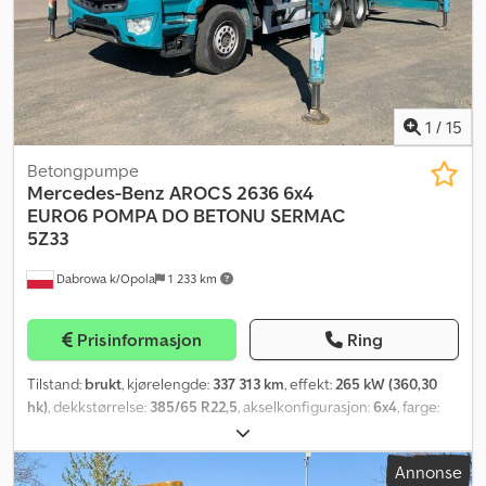
1
/
15
Betongpumpe
Mercedes-Benz
AROCS 2636 6x4
EURO6 POMPA DO BETONU SERMAC
5Z33
Dabrowa k/Opola
1 233 km
Prisinformasjon
Ring
Tilstand:
brukt
, kjørelengde:
337 313 km
, effekt:
265 kW (360,30
hk)
, dekkstørrelse:
385/65 R22,5
, akselkonfigurasjon:
6x4
, farge:
grønn
, girtype:
mekanisk
, utslippsklasse:
Euro 6
, fjæring:
stål
,
Byggeår:
2015
, driftstimer:
5 417 h
, Utstyr:
ABS, aircondition,
Annonse
differensialsperre, elektrisk justerbart speil, elektrisk