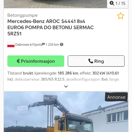
1
/
15
Betongpumpe
Mercedes-Benz
AROC S4441 8x4
EURO6 POMPA DO BETONU SERMAC
5RZ51
Dabrowa k/Opola
1 233 km
Prisinformasjon
Ring
Tilstand:
brukt
, kjørelengde:
185 286 km
, effekt:
302 kW (410,61
hk)
, dekkstørrelse:
385/65 R22.5
, akselkonfigurasjon:
8x4
, farge:
hvit
, girtype:
automatisk
, utslippsklasse:
Euro 6
, fjæring:
stål
,
Byggeår:
2019
, Utstyr:
ABS, aircondition, differensialsperre,
Annonse
elektrisk justerbart speil, elektrisk vindusregulering, sentral
låsing
,