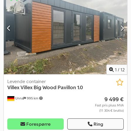
1
/
12
Levende container
Villex
Villex Big Wood Pavillon 1.0
9 499 €
Unna
995 km
Fast pris pluss MVA
(11 304 € brutto)
Forespørre
Ring