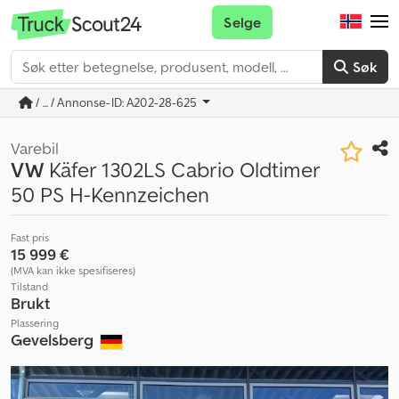
Selge
Søk
/ ... / Annonse-ID: A202-28-625
Varebil
VW
Käfer 1302LS Cabrio Oldtimer
50 PS H-Kennzeichen
Fast pris
15 999 €
(MVA kan ikke spesifiseres)
Tilstand
Brukt
Plassering
Gevelsberg