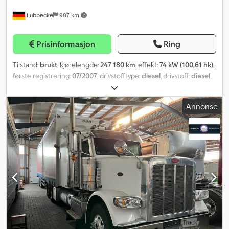
Lübbecke
907 km
Prisinformasjon
Ring
Tilstand:
brukt
, kjørelengde:
247 180 km
, effekt:
74 kW (100,61 hk)
,
første registrering:
07/2007
, drivstofftype:
diesel
, drivstoff:
diesel
,
farge:
hvit
, girtype:
mekanisk
, utslippsklasse:
Euro 4
, antall seter:
5
,
Byggeår:
2007
, Utstyr:
ABS, EBS (Elektronisk bremsesystem),
Annonse
aircondition, kjørecomputer, sentral låsing, servostyring,
tilhengerkobling
,