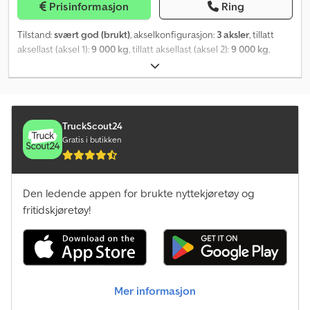
Prisinformasjon
Ring
Tilstand:
svært god (brukt)
, akselkonfigurasjon:
3 aksler
, tillatt
aksellast (aksel 1):
9 000 kg
, tillatt aksellast (aksel 2):
9 000 kg
,
tillatt aksellast (aksel 3):
9 000 kg
, første registrering:
12/1990
,
total lengde:
13 600 mm
, total bredde:
2 400 mm
, total høyde:
1 300 mm
, akselavstand:
8 850 mm
, farge:
annen
, Byggeår:
1990
,
Utstyr:
kran
,
TruckScout24
Gratis i butikken
Den ledende appen for brukte nyttekjøretøy og
fritidskjøretøy!
Mer informasjon