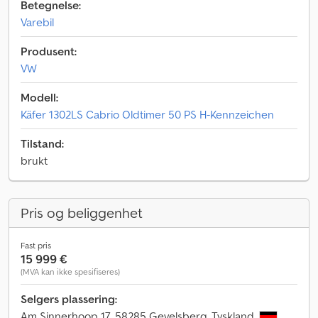
Betegnelse:
Varebil
Produsent:
VW
Modell:
Käfer 1302LS Cabrio Oldtimer 50 PS H-Kennzeichen
Tilstand:
brukt
Pris og beliggenhet
Fast pris
15 999 €
(MVA kan ikke spesifiseres)
Selgers plassering:
Am Sinnerhoop 17, 58285 Gevelsberg, Tyskland