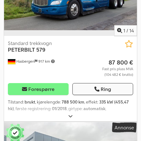
1
/
14
Standard trekkvogn
PETERBILT
579
87 800 €
Hasbergen
917 km
Fast pris pluss MVA
(104 482 € brutto)
Forespørre
Ring
Tilstand:
brukt
, kjørelengde:
788 500 km
, effekt:
335 kW (455,47
hk)
, første registrering:
01/2018
, girtype:
automatisk
,
utslippsklasse:
Euro 6
, Utstyr:
aircondition
,
Annonse