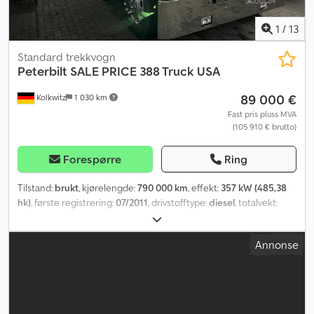
1
/
13
Standard trekkvogn
Peterbilt
SALE PRICE 388 Truck USA
89 000 €
Kolkwitz
1 030 km
Fast pris pluss MVA
(105 910 € brutto)
Forespørre
Ring
Tilstand:
brukt
, kjørelengde:
790 000 km
, effekt:
357 kW (485,38
hk)
, første registrering:
07/2011
, drivstofftype:
diesel
, totalvekt:
23 500 kg
, akselkonfigurasjon:
6x4
, bremser:
motorbremsing
,
førerhus:
sovehytte
, girtype:
mekanisk
, utslippsklasse:
Euro 5
,
Annonse
fjæring:
stål-luft
,