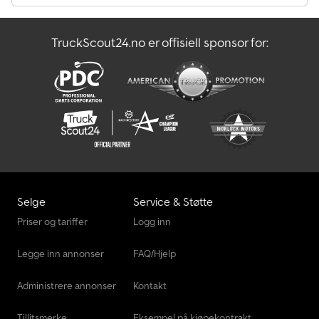
TruckScout24.no er offisiell sponsor for:
Selge
Service & Støtte
Priser og tariffer
Logg inn
Legge inn annonser
FAQ/Hjelp
Administrere annonser
Kontakt
Tillitsmerke
Eksempel på kjøpekontrakt