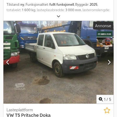
Tilstand:
ny
, Funksjonalitet:
fullt funksjonell
, Byggeår:
2025
,
totalvekt:
1 600 kg
, lasteplassbredde:
3 000 mm
, lasteromslengde:
6 000 mm
, lasteromshøyde:
2 600 mm
, Utstyr:
aircondition,
belysning
,
Annonse
1
/
5
Lasteplattform
VW
T5 Pritsche Doka