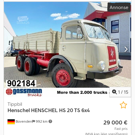
Annonse
1
/
15
Tippbil
Henschel
HENSCHEL HS 20 TS 6x4
29 000 €
Bovenden
992 km
Fast pris
(MVA kan ikke spesifiseres)