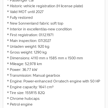
* Passenger car
* Historic vehicle registration (H license plate)
* Valid MOT until 2027
* Fully restored
* New Sonnenland fabric soft top
* Interior in excellent/as-new condition
* First registration: 01.12.1971
* Main inspection: 07/2027
* Unladen weight: 920 kg
* Gross weight: 1290 kg
* Dimensions: 4110 mm x 1585 mm x 1500 mm
* Mileage: 52,978 km
* Power: 36.77 kW
* Transmission: Manual gearbox
* Engine: Power-enhanced Orratech engine with 50 HP
* Engine capacity: 1641 cm³
* Tire size: 155R15 82Q
* Chrome hubcaps
* Petrol engine