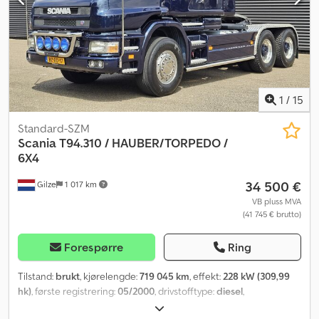
1
/
15
Standard-SZM
Scania
T94.310 / HAUBER/TORPEDO /
6X4
34 500 €
Gilze
1 017 km
VB pluss MVA
(41 745 € brutto)
Forespørre
Ring
Tilstand:
brukt
, kjørelengde:
719 045 km
, effekt:
228 kW (309,99
hk)
, første registrering:
05/2000
, drivstofftype:
diesel
,
dekkstørrelse:
385/65R22.5
, akselkonfigurasjon:
6x4
,