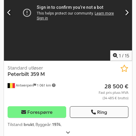
1
/
15
Standard utløser
Peterbilt
359 M
28 500 €
Antwerpen
1 061 km
Fast pris pluss MVA
(34 485 € brutto)
Forespørre
Ring
Tilstand:
brukt
, Byggeår:
1974
,