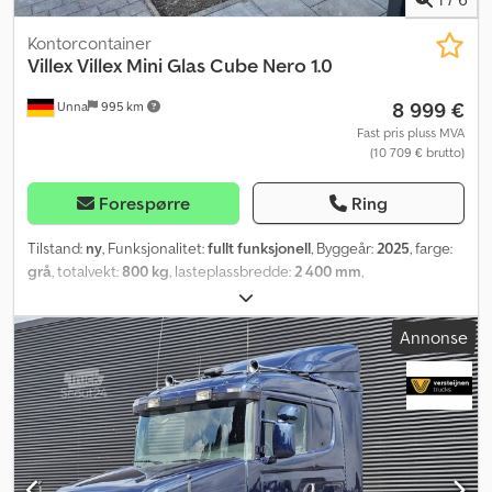
Kontorcontainer
Villex
Villex Mini Glas Cube Nero 1.0
8 999 €
Unna
995 km
Fast pris pluss MVA
(10 709 € brutto)
Forespørre
Ring
Tilstand:
ny
, Funksjonalitet:
fullt funksjonell
, Byggeår:
2025
, farge:
grå
, totalvekt:
800 kg
, lasteplassbredde:
2 400 mm
,
lasteromslengde:
4 000 mm
, lasteromshøyde:
2 600 mm
, Utstyr:
belysning
,
Annonse