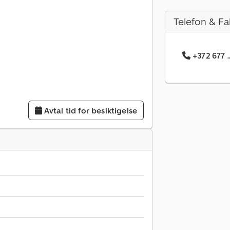
Telefon & Fa
+372 677 .
Avtal tid for besiktigelse