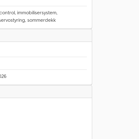
control, immobilisersystem,
g, servostyring, sommerdekk
2026