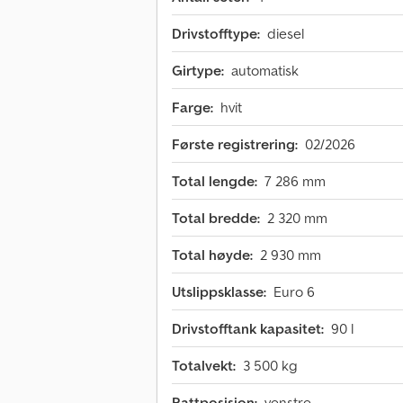
Drivstofftype:
diesel
Girtype:
automatisk
Farge:
hvit
Første registrering:
02/2026
Total lengde:
7 286 mm
Total bredde:
2 320 mm
Total høyde:
2 930 mm
Utslippsklasse:
Euro 6
Drivstofftank kapasitet:
90 l
Totalvekt:
3 500 kg
Rattposisjon:
venstre