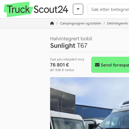
Campingvogner og bobiler
Delintegrerte 
Halvintegrert bobil
Sunlight
T67
Fast pris inkludert mva
76 801 €
Send forespø
(61 936 € netto)