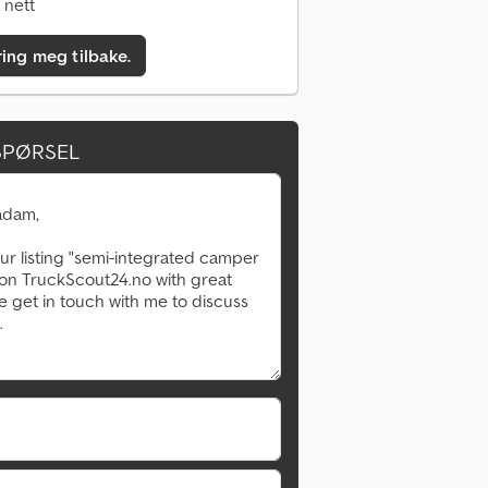
 nett
ring meg tilbake.
SPØRSEL