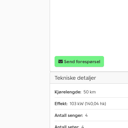
Send forespørsel
Tekniske detaljer
Kjørelengde:
50 km
Effekt:
103 kW (140,04 hk)
Antall senger:
4
Antall seter:
4