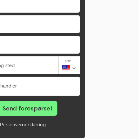
Land
g sted
rhandler
Send forespørsel
Personvernerklæring