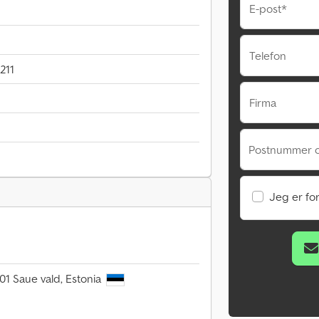
E-post*
Telefon
211
Firma
Postnummer o
Jeg er fo
1 Saue vald, Estonia