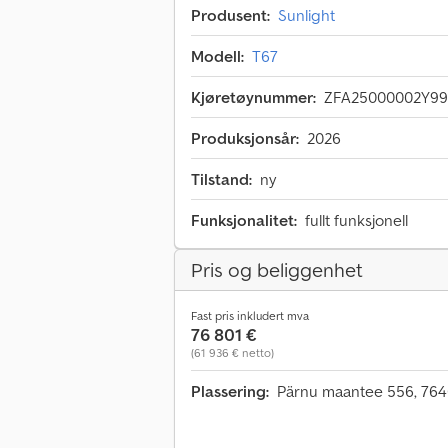
Produsent:
Sunlight
Modell:
T67
Kjøretøynummer:
ZFA25000002Y99
Produksjonsår:
2026
Tilstand:
ny
Funksjonalitet:
fullt funksjonell
Pris og beliggenhet
Fast pris inkludert mva
76 801 €
(61 936 € netto)
Plassering:
Pärnu maantee 556, 7640