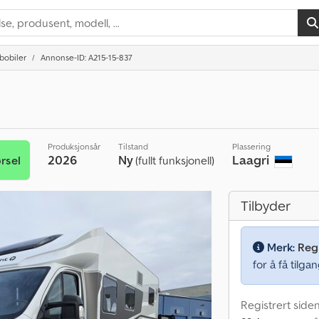
bobiler
Annonse-ID: A215-15-837
Produksjonsår
Tilstand
Plassering
2026
Ny
Laagri
rsel
(fullt funksjonell)
Tilbyder
Merk:
Regi
for å få tilgan
Registrert side