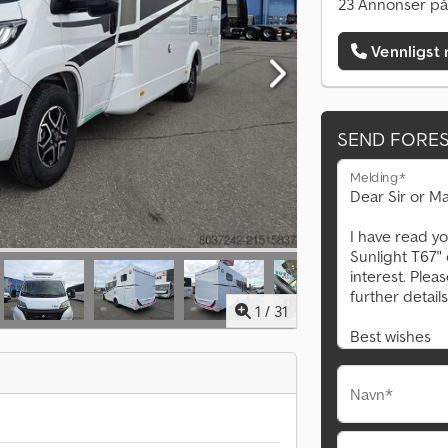
23 Annonser på
Vennligst 
SEND FORE
Melding*
1
/
31
Navn*