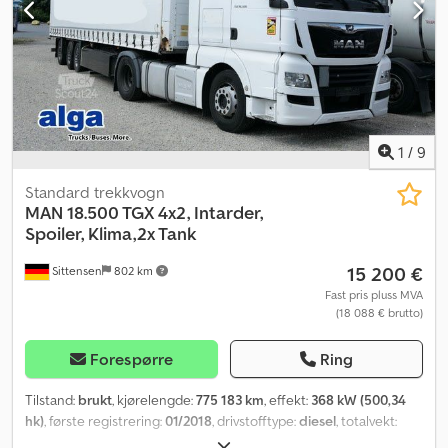
1
/
9
Standard trekkvogn
MAN
18.500 TGX 4x2, Intarder,
Spoiler, Klima,2x Tank
15 200 €
Sittensen
802 km
Fast pris pluss MVA
(18 088 € brutto)
Forespørre
Ring
Tilstand:
brukt
, kjørelengde:
775 183 km
, effekt:
368 kW (500,34
hk)
, første registrering:
01/2018
, drivstofftype:
diesel
, totalvekt:
18 000 kg
, akselkonfigurasjon:
2 aksler
, bremser:
retarder
, farge: