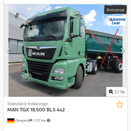
hvit
, girtype:
automatisk
, utslippsklasse:
Euro 6
, Utstyr:
ABS,
Annonse
aircondition, elektronisk stabilitetsprogram (ESP),
navigasjonssystem, parkeringsvarmer
,
1
/
14
Standard trekkvogn
MAN
TGX 18.500 BLS 4x2
Diespeck
1 217 km