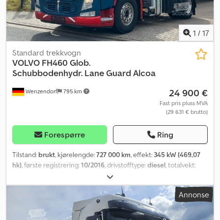
1
/
17
Standard trekkvogn
VOLVO
FH460 Glob.
Schubbodenhydr. Lane Guard Alcoa
24 900 €
Wenzendorf
795 km
Fast pris pluss MVA
(29 631 € brutto)
Forespørre
Ring
Tilstand:
brukt
, kjørelengde:
727 000 km
, effekt:
345 kW (469,07
hk)
, første registrering:
10/2016
, drivstofftype:
diesel
, totalvekt:
18 000 kg
, akselkonfigurasjon:
2 aksler
, girtype:
automatisk
,
utslippsklasse:
Euro 6
, Byggeår:
2016
, Utstyr:
ABS, aircondition,
Annonse
elektronisk stabilitetsprogram (ESP), parkeringsvarmer
,