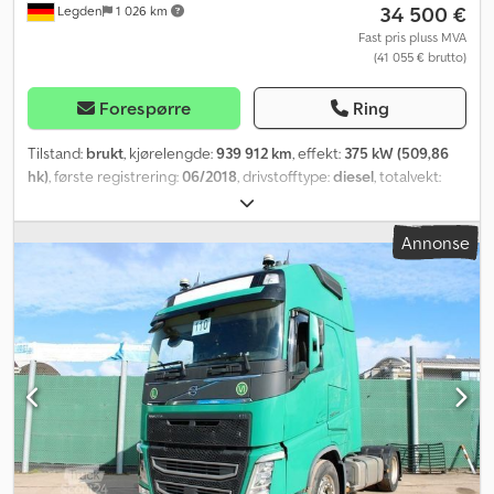
34 500 €
Legden
1 026 km
Fast pris pluss MVA
(41 055 € brutto)
Forespørre
Ring
Tilstand:
brukt
, kjørelengde:
939 912 km
, effekt:
375 kW (509,86
hk)
, første registrering:
06/2018
, drivstofftype:
diesel
, totalvekt:
18 000 kg
, akselkonfigurasjon:
2 aksler
, neste kontroll (TÜV):
08/2026
, farge:
blå
, girtype:
automatisk
, utslippsklasse:
Euro 6
,
Annonse
Utstyr:
ABS, aircondition, elektronisk stabilitetsprogram (ESP),
navigasjonssystem, parkeringsvarmer, partikkelfilter
,