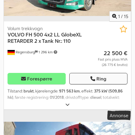
1
/
15
Volum trekkvogn
VOLVO
FH 500 4x2 LL GlobeXL
RETARDER 2 x Tank Nr.: 110
22 500 €
Regensburg
1 296 km
Fast pris pluss MVA
(26 775 € brutto)
Forespørre
Ring
Tilstand:
brukt
, kjørelengde:
971 563 km
, effekt:
375 kW (509,86
hk)
, første registrering:
01/2018
, drivstofftype:
diesel
, totalvekt:
19 000 kg
, akselkonfigurasjon:
2 aksler
, bremser:
retarder
, farge:
grønn
, girtype:
automatisk
, utslippsklasse:
Euro 6
, Utstyr:
ABS,
Annonse
aircondition, parkeringsvarmer, partikkelfilter
,