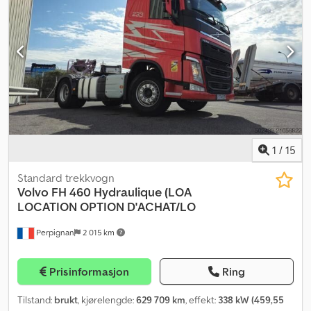
1
/
15
Standard trekkvogn
Volvo
FH 460 Hydraulique (LOA
LOCATION OPTION D'ACHAT/LO
Perpignan
2 015 km
Prisinformasjon
Ring
Tilstand:
brukt
, kjørelengde:
629 709 km
, effekt:
338 kW (459,55