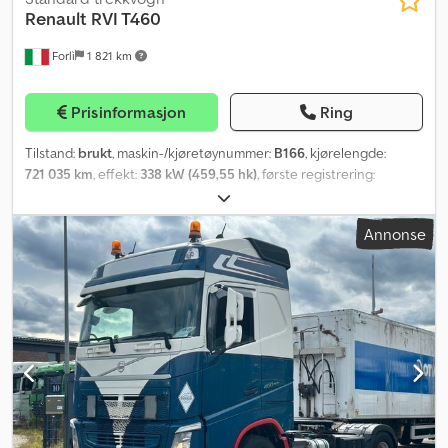
Renault
RVI T460
Forlì
1 821 km
Prisinformasjon
Ring
Tilstand:
brukt
, maskin-/kjøretøynummer:
B166
, kjørelengde:
721 035 km
, effekt:
338 kW (459,55 hk)
, første registrering:
01/2017
, drivstofftype:
diesel
, totalvekt:
18 000 kg
,
akselkonfigurasjon:
4x2
, bremser:
retarder
, girtype:
automatisk
,
Annonse
utslippsklasse:
Euro 6
, Byggeår:
2017
, Utstyr:
har hatt en ulykke
,