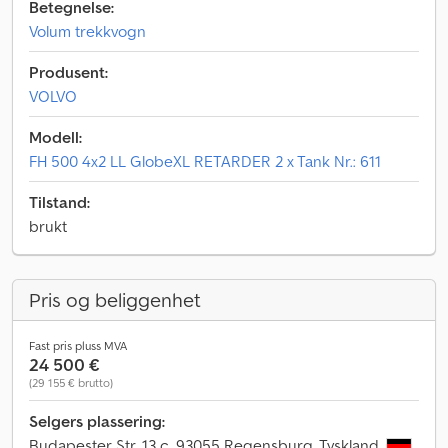
Betegnelse:
Volum trekkvogn
Produsent:
VOLVO
Modell:
FH 500 4x2 LL GlobeXL RETARDER 2 x Tank Nr.: 611
Tilstand:
brukt
Pris og beliggenhet
Fast pris pluss MVA
24 500 €
(29 155 € brutto)
Selgers plassering:
Budapester Str. 13 c, 93055 Regensburg, Tyskland