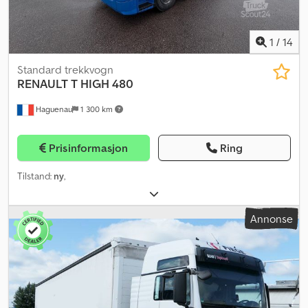
1
/
14
Standard trekkvogn
RENAULT
T HIGH 480
Haguenau
1 300 km
Prisinformasjon
Ring
Tilstand:
ny
,
Annonse