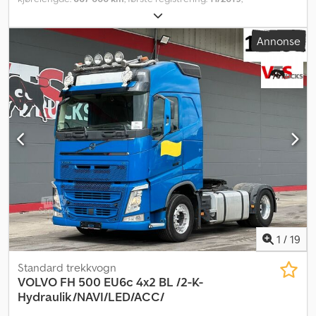
drivstofftype:
diesel
, totalvekt:
18 000 kg
, dekkstørrelse:
315/80
R22,5
, bremser:
retarder
, farge:
hvit
, førerhus:
sovehytte
, girtype:
Annonse
automatisk
, utslippsklasse:
Euro 6
, fjæring:
stål-luft
, Byggeår:
2019
,
1
/
19
Standard trekkvogn
VOLVO
FH 500 EU6c 4x2 BL /2-K-
Hydraulik/NAVI/LED/ACC/