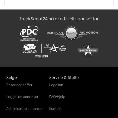
TruckScout24.no er offisiell sponsor for:
Selge
Service & Støtte
Priser og tariffer
Logg inn
Legge inn annonser
FAQ/Hjelp
Administrere annonser
Kontakt