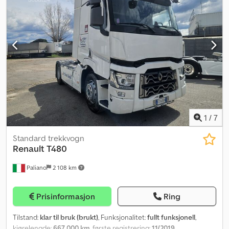
1
/
7
Standard trekkvogn
Renault
T480
Paliano
2 108 km
Prisinformasjon
Ring
Tilstand:
klar til bruk (brukt)
, Funksjonalitet:
fullt funksjonell
,
kjørelengde:
667 000 km
, første registrering:
11/2019
,