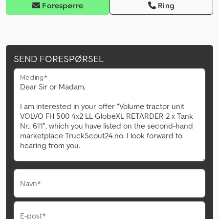
Forespørre
Ring
SEND FORESPØRSEL
Melding*
Navn*
E-post*