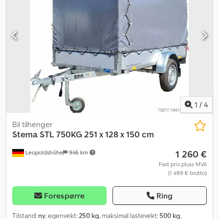
1
/
4
Bil tilhenger
Stema
STL 750KG 251 x 128 x 150 cm
1 260 €
Leopoldshöhe
946 km
Fast pris pluss MVA
(1 499 € brutto)
Forespørre
Ring
Tilstand:
ny
, egenvekt:
250 kg
, maksimal lastevekt:
500 kg
,