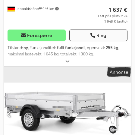
1 637 €
Leopoldshöhe
946 km
Fast pris pluss MVA
(1 948 € brutto)
Forespørre
Ring
Tilstand:
ny
, Funksjonalitet:
fullt funksjonell
, egenvekt:
255 kg
,
maksimal lastevekt:
1 045 kg
, totalvekt:
1 300 kg
,
akselkonfigurasjon:
1 aksel
, lasteromslengde:
2 510 mm
,
lasteplassbredde:
1 280 mm
, lasteromshøyde:
1 500 mm
, Byggeår:
Annonse
2025
,