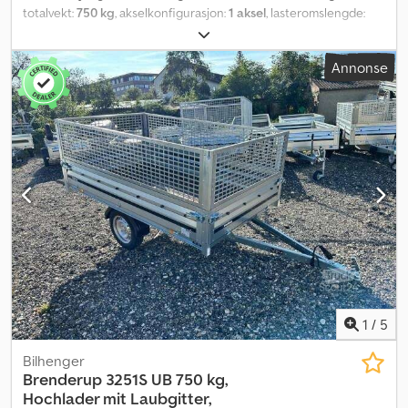
totalvekt:
750 kg
, akselkonfigurasjon:
1 aksel
, lasteromslengde:
2 510 mm
, lasteplassbredde:
1 280 mm
, lasteromshøyde:
1 500
mm
,
Annonse
1
/
5
Bilhenger
Brenderup
3251S UB 750 kg,
Hochlader mit Laubgitter,