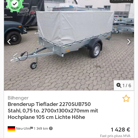
1
/
6
Bilhenger
Brenderup
Tieflader 2270SUB750
Stahl, 0,75 to. 2700x1300x270mm mit
Hochplane 105 cm Lichte Höhe
1 428 €
Neu-Ulm
1 349 km
Fast pris pluss MVA