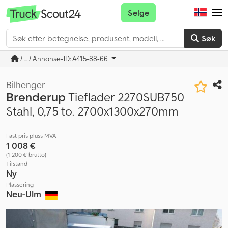
Selge
Søk
/ ... / Annonse-ID: A415-88-66
Bilhenger
Brenderup
Tieflader 2270SUB750
Stahl, 0,75 to. 2700x1300x270mm
Fast pris pluss MVA
1 008 €
(1 200 € brutto)
Tilstand
Ny
Plassering
Neu-Ulm