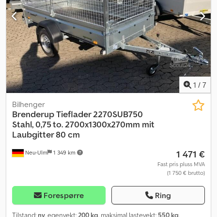
1
/
7
Bilhenger
Brenderup
Tieflader 2270SUB750
Stahl, 0,75 to. 2700x1300x270mm mit
Laubgitter 80 cm
1 471 €
Neu-Ulm
1 349 km
Fast pris pluss MVA
(1 750 € brutto)
Forespørre
Ring
Tilstand:
ny
, egenvekt:
200 kg
, maksimal lastevekt:
550 kg
,