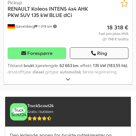
Pickup
RENAULT
Koleos INTENS 4x4 AHK
PKW SUV 135 kW BLUE dCi
18 318 €
Gevelsberg
1 019 km
Fast pris pluss MVA
(21 798 € brutto)
Forespørre
Ring
Tilstand:
brukt
, kjørelengde:
62 663 km
, effekt:
135 kW (183,55 hk)
,
drivstofftype:
diesel
, girtype:
automatisk
, første registrering:
04/2022
, neste kontroll (TÜV):
04/2028
, utslippsklasse:
Euro 6
,
farge:
grå
, antall seter:
5
, Utstyr:
ABS, aircondition, elektronisk
stabilitetsprogram (ESP), firehjulsdrift, partikkelfilter, sentral
låsing
,
TruckScout24
Gratis i butikken
Den ledende appen for brukte nyttekjøretøy og