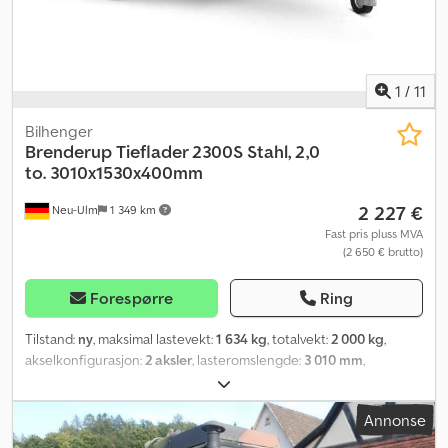
1
/
11
Bilhenger
Brenderup
Tieflader 2300S Stahl, 2,0
to. 3010x1530x400mm
2 227 €
Neu-Ulm
1 349 km
Fast pris pluss MVA
(2 650 € brutto)
Forespørre
Ring
Tilstand:
ny
, maksimal lastevekt:
1 634 kg
, totalvekt:
2 000 kg
,
akselkonfigurasjon:
2 aksler
, lasteromslengde:
3 010 mm
,
lasteplassbredde:
1 530 mm
, lasteromshøyde:
400 mm
,
lasteromsvolum:
1,8 m³
, farge:
annen
, byggehøyde:
940 mm
,
Annonse
arbeidsbredde:
2 040 mm
,