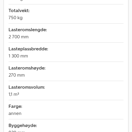
Totalvekt:
750 kg
Lasteromslengde:
2 700 mm
Lasteplassbredde:
1 300 mm
Lasteromshøyde:
270 mm
Lasteromsvolum:
1,1 m³
Farge:
annen
Byggehøyde: