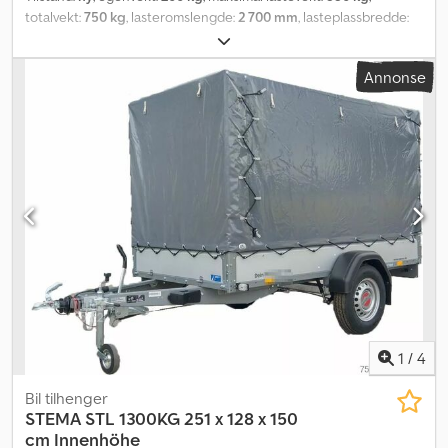
totalvekt:
750 kg
, lasteromslengde:
2 700 mm
, lasteplassbredde:
1 300 mm
, lasteromshøyde:
1 070 mm
, lasteromsvolum:
3,9 m³
,
farge:
annen
, byggehøyde:
1 650 mm
, arbeidsbredde:
1 790 mm
,
Annonse
1
/
4
Bil tilhenger
STEMA
STL 1300KG 251 x 128 x 150
cm Innenhöhe