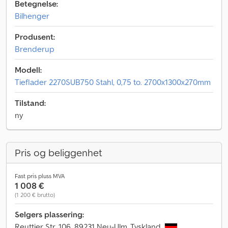
Betegnelse:
Bilhenger
Produsent:
Brenderup
Modell:
Tieflader 2270SUB750 Stahl, 0,75 to. 2700x1300x270mm
Tilstand:
ny
Pris og beliggenhet
Fast pris pluss MVA
1 008 €
(1 200 € brutto)
Selgers plassering:
Reuttier Str. 106, 89231 Neu-Ulm, Tyskland