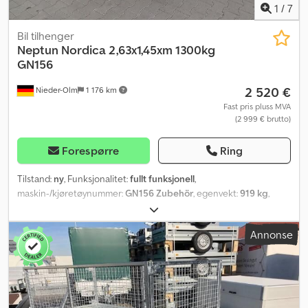
1
/
7
Bil tilhenger
Neptun
Nordica 2,63x1,45xm 1300kg
GN156
2 520 €
Nieder-Olm
1 176 km
Fast pris pluss MVA
(2 999 € brutto)
Forespørre
Ring
Tilstand:
ny
, Funksjonalitet:
fullt funksjonell
,
maskin-/kjøretøynummer:
GN156 Zubehör
, egenvekt:
919 kg
,
maksimal lastevekt:
381 kg
, totalvekt:
1 300 kg
, akselkonfigurasjon:
2 aksler
, lasteromslengde:
2 630 mm
, lasteplassbredde:
1 450 mm
,
Annonse
lasteromshøyde:
800 mm
,