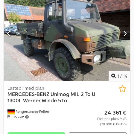
1
/
14
Lastebil med plan
MERCEDES-BENZ
Unimog MIL 2 To U
1300L Werner Winde 5 to
24 361 €
Rengersbrunn-Fellen
1 155 km
Fast pris pluss MVA
(28 990 € brutto)