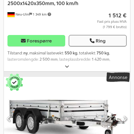
2500x1420x350mm, 100 km/h
1 512 €
Neu-Ulm
1 349 km
Fast pris pluss MVA
(1 799 € brutto)
Forespørre
Ring
Tilstand:
ny
, maksimal lastevekt:
550 kg
, totalvekt:
750 kg
,
lasteromslengde:
2 500 mm
, lasteplassbredde:
1 420 mm
,
lasteromshøyde:
850 mm
, lasteromsvolum:
3,2 m³
, farge:
annen
,
byggehøyde:
1 460 mm
, arbeidsbredde:
1 490 mm
,
Annonse