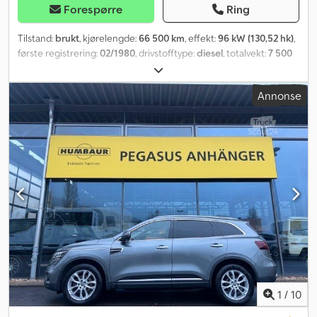
Forespørre
Ring
Tilstand:
brukt
, kjørelengde:
66 500 km
, effekt:
96 kW (130,52 hk)
,
første registrering:
02/1980
, drivstofftype:
diesel
, totalvekt:
7 500
kg
, farge:
grå
, girtype:
mekanisk
, antall seter:
3
, total bredde:
2 330
mm
, total høyde:
2 900 mm
, lasteromslengde:
3 300 mm
,
Annonse
lasteplassbredde:
2 100 mm
, Utstyr:
firehjulsdrift
,
1
/
10