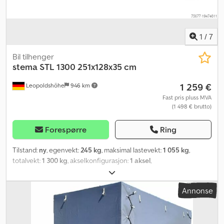
1
/
7
Bil tilhenger
stema
STL 1300 251x128x35 cm
1 259 €
Leopoldshöhe
946 km
Fast pris pluss MVA
(1 498 € brutto)
Forespørre
Ring
Tilstand:
ny
, egenvekt:
245 kg
, maksimal lastevekt:
1 055 kg
,
totalvekt:
1 300 kg
, akselkonfigurasjon:
1 aksel
,
Annonse