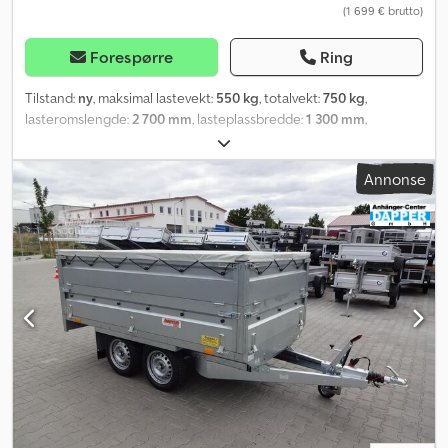
(1 699 € brutto)
Forespørre
Ring
Tilstand:
ny
, maksimal lastevekt:
550 kg
, totalvekt:
750 kg
,
lasteromslengde:
2 700 mm
, lasteplassbredde:
1 300 mm
,
lasteromshøyde:
1 050 mm
, lasteromsvolum:
3,9 m³
, farge:
grå
,
byggehøyde:
1 600 mm
, arbeidsbredde:
1 790 mm
,
Annonse