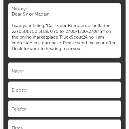
Melding*
Navn*
E-post*
Telefon
Firma