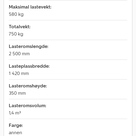
Maksimal lastevekt:
580 kg
Totalvekt:
750 kg
Lasteromslengde:
2 500 mm
Lasteplassbredde:
1 420 mm
Lasteromshøyde:
350 mm
Lasteromsvolum:
1,4 m³
Farge:
annen