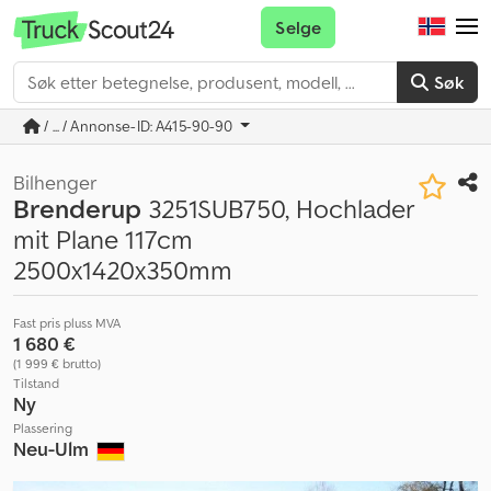
Selge
Søk
/ ... / Annonse-ID: A415-90-90
Bilhenger
Brenderup
3251SUB750, Hochlader
mit Plane 117cm
2500x1420x350mm
Fast pris pluss MVA
1 680 €
(1 999 € brutto)
Tilstand
Ny
Plassering
Neu-Ulm