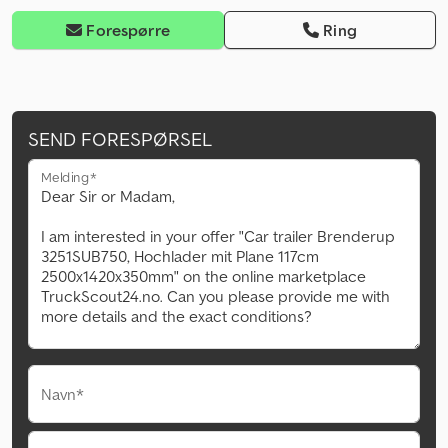
Forespørre
Ring
SEND FORESPØRSEL
Melding*
Navn*