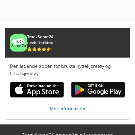
TruckScout24
Gratis i butikken
Den ledende appen for brukte nyttekjøretøy og
fritidskjøretøy!
Mer informasjon
TruckScout24.no er offisiell sponsor for: