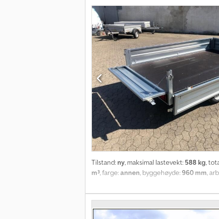
Tilstand:
ny
, maksimal lastevekt:
588 kg
, tot
m³
, farge:
annen
, byggehøyde:
960 mm
, ar