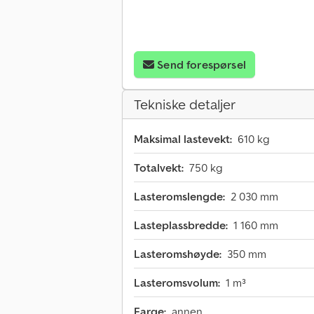
Send forespørsel
Tekniske detaljer
Maksimal lastevekt:
610 kg
Totalvekt:
750 kg
Lasteromslengde:
2 030 mm
Lasteplassbredde:
1 160 mm
Lasteromshøyde:
350 mm
Lasteromsvolum:
1 m³
Farge:
annen