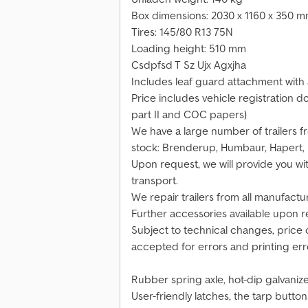
Box dimensions: 2030 x 1160 x 350 
Tires: 145/80 R13 75N
Loading height: 510 mm
Csdpfsd T Sz Ujx Agxjha
Includes leaf guard attachment with
Price includes vehicle registration d
part II and COC papers)
We have a large number of trailers f
stock: Brenderup, Humbaur, Hapert,
Upon request, we will provide you wit
transport.
We repair trailers from all manufactu
Further accessories available upon r
Subject to technical changes, price c
accepted for errors and printing err
Rubber spring axle, hot-dip galvaniz
User-friendly latches, the tarp button