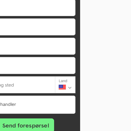
Land
g sted
rhandler
Send forespørsel