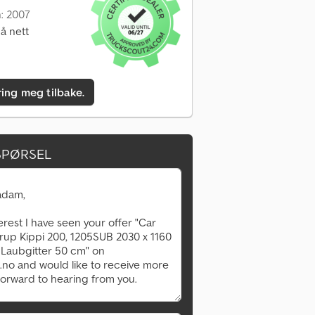
n: 2007
å nett
ring meg tilbake.
SPØRSEL