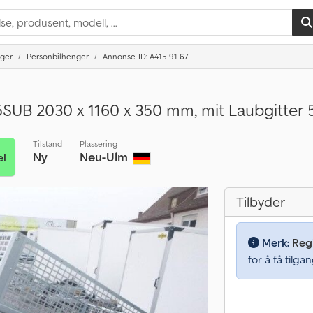
nger
Personbilhenger
Annonse-ID: A415-91-67
5SUB 2030 x 1160 x 350 mm, mit Laubgitter
Tilstand
Plassering
Ny
Neu-Ulm
el
Tilbyder
Merk:
Regi
for å få tilgan