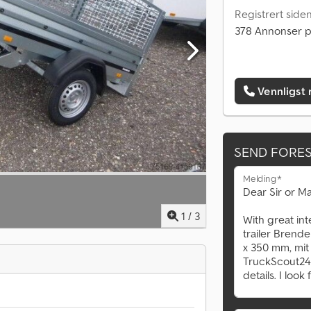
Registrert side
378 Annonser p
Vennligst 
SEND FORE
Melding*
1
/
3