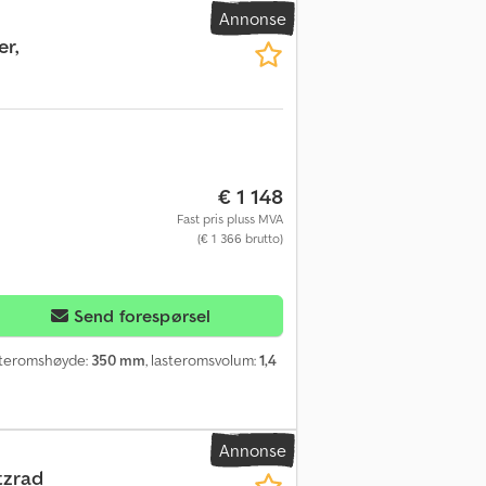
Annonse
r,
€ 1 148
Fast pris pluss MVA
(€ 1 366 brutto)
Send forespørsel
asteromshøyde:
350 mm
, lasteromsvolum:
1,4
Annonse
tzrad