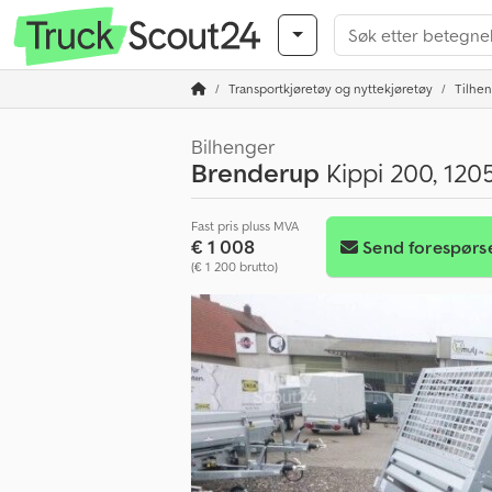
Transportkjøretøy og nyttekjøretøy
Tilhe
Bilhenger
Brenderup
Kippi 200, 120
Fast pris pluss MVA
€ 1 008
Send forespørs
(€ 1 200 brutto)