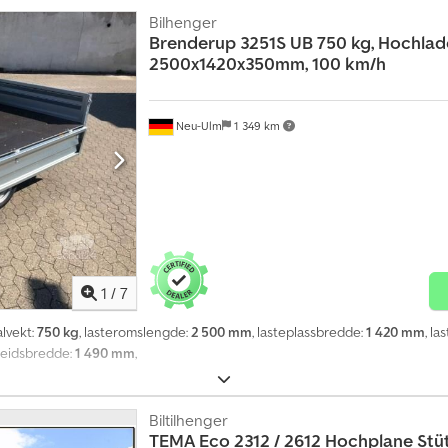
Bilhenger
Brenderup
3251S UB 750 kg, Hochlade
2500x1420x350mm, 100 km/h
Neu-Ulm
1 349 km
1
/
7
alvekt:
750 kg
, lasteromslengde:
2 500 mm
, lasteplassbredde:
1 420 mm
, l
beidsbredde:
1 490 mm
,
Biltilhenger
TEMA
Eco 2312 / 2612 Hochplane Stü