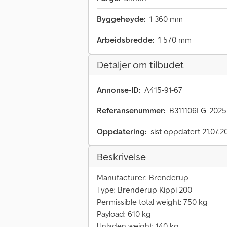
Byggehøyde:
1 360 mm
Arbeidsbredde:
1 570 mm
Detaljer om tilbudet
Annonse-ID:
A415-91-67
Referansenummer:
B311106LG-2025
Oppdatering:
sist oppdatert 21.07.2
Beskrivelse
Manufacturer: Brenderup
Type: Brenderup Kippi 200
Permissible total weight: 750 kg
Payload: 610 kg
Unladen weight: 140 kg