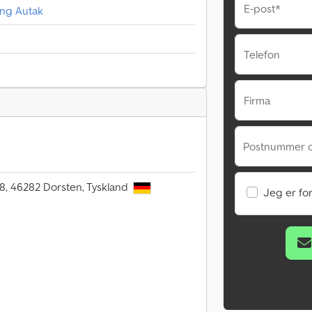
E-post*
zung Autak
Telefon
Firma
Postnummer o
8, 46282 Dorsten, Tyskland
Jeg er fo