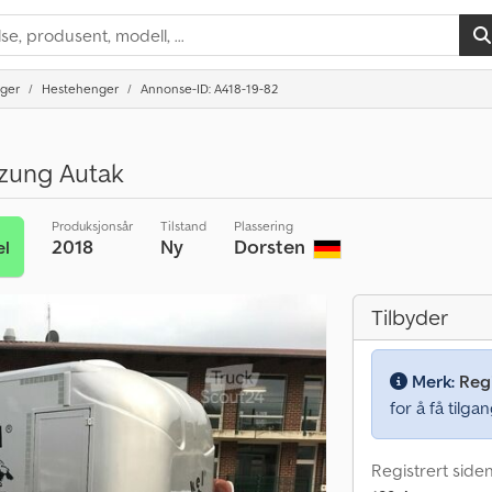
nger
Hestehenger
Annonse-ID: A418-19-82
eizung Autak
Produksjonsår
Tilstand
Plassering
2018
Ny
Dorsten
el
Tilbyder
Merk:
Regi
for å få tilgan
Registrert side