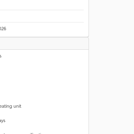
2026
s
eating unit
ays