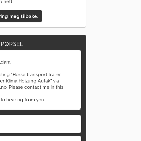
å nett
ring meg tilbake.
SPØRSEL