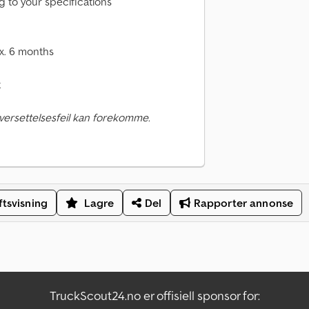
g to your specifications
ox. 6 months
t
versettelsesfeil kan forekomme.
ftsvisning
Lagre
Del
Rapporter annonse
TruckScout24.no er offisiell sponsor for: