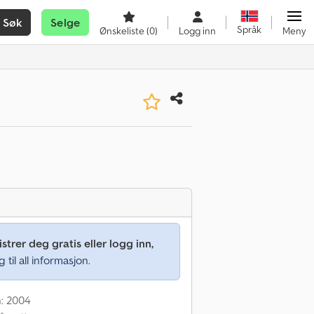
Søk
Selge
Språk
Ønskeliste
(0)
Logg inn
Meny
strer deg gratis eller logg inn,
g til all informasjon.
n: 2004