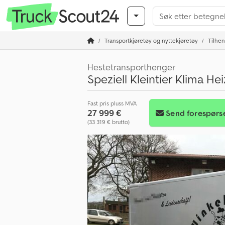
Transportkjøretøy og nyttekjøretøy
Tilhe
Hestetransporthenger
Speziell Kleintier Klima H
Fast pris pluss MVA
27 999 €
Send forespørs
(33 319 € brutto)