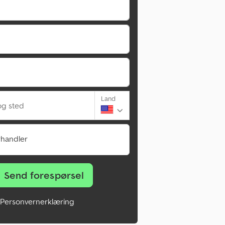
Land
g sted
rhandler
Send forespørsel
Personvernerklæring