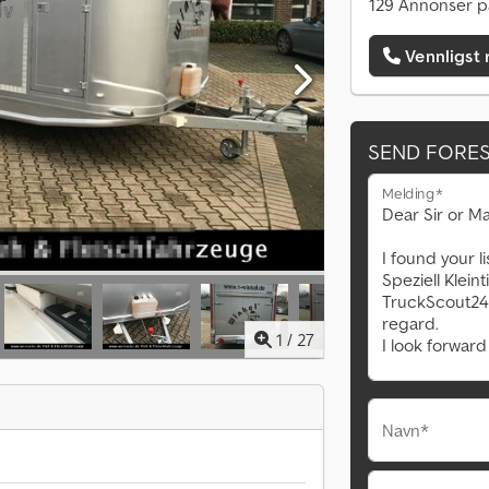
129 Annonser p
Vennligst 
SEND FORE
Melding*
1
/
27
Navn*