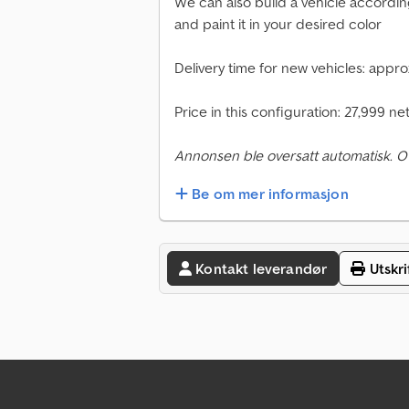
We can also build a vehicle accordin
and paint it in your desired color
Delivery time for new vehicles: appr
Price in this configuration: 27,999 ne
Annonsen ble oversatt automatisk. O
Be om mer informasjon
Kontakt leverandør
Utskri