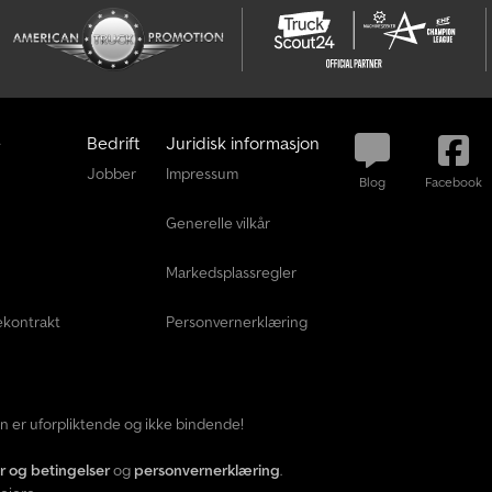
e
Bedrift
Juridisk informasjon
Jobber
Impressum
Blog
Facebook
Generelle vilkår
Markedsplassregler
ekontrakt
Personvernerklæring
den er uforpliktende og ikke bindende!
år og betingelser
og
personvernerklæring
.