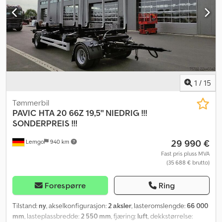
1
/
15
Tømmerbil
PAVIC
HTA 20 66Z 19,5" NIEDRIG !!!
SONDERPREIS !!!
29 990 €
Lemgo
940 km
Fast pris pluss MVA
(35 688 € brutto)
Forespørre
Ring
Tilstand:
ny
, akselkonfigurasjon:
2 aksler
, lasteromslengde:
66 000
mm
, lasteplassbredde:
2 550 mm
, fjæring:
luft
, dekkstørrelse: