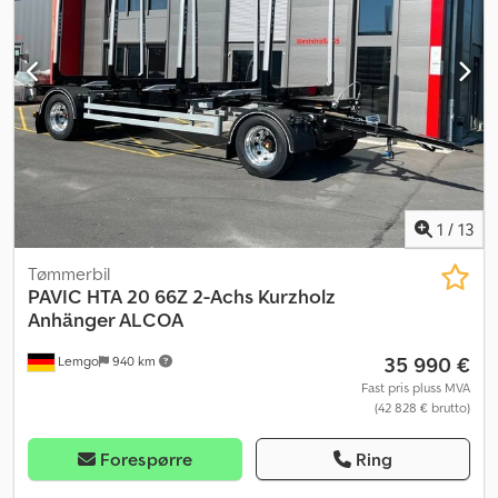
1
/
13
Tømmerbil
PAVIC
HTA 20 66Z 2-Achs Kurzholz
Anhänger ALCOA
35 990 €
Lemgo
940 km
Fast pris pluss MVA
(42 828 € brutto)
Forespørre
Ring