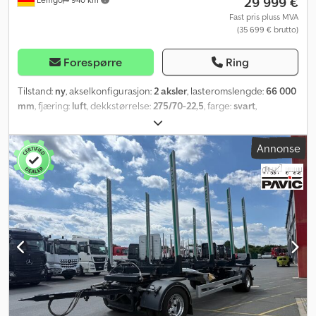
29 999 €
Fast pris pluss MVA
(35 699 € brutto)
Forespørre
Ring
Tilstand:
ny
, akselkonfigurasjon:
2 aksler
, lasteromslengde:
66 000
mm
, fjæring:
luft
, dekkstørrelse:
275/70-22,5
, farge:
svart
,
Annonse