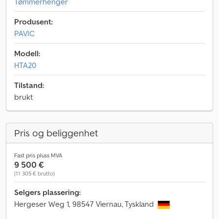
Tømmerhenger
Produsent:
PAVIC
Modell:
HTA20
Tilstand:
brukt
Pris og beliggenhet
Fast pris pluss MVA
9 500 €
(11 305 € brutto)
Selgers plassering:
Hergeser Weg 1, 98547 Viernau, Tyskland