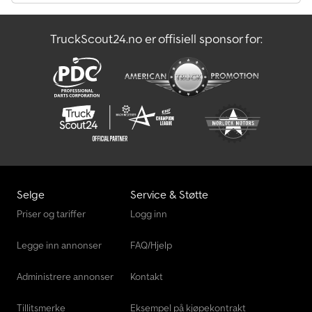
TruckScout24.no er offisiell sponsor for:
Selge
Service & Støtte
Priser og tariffer
Logg inn
Legge inn annonser
FAQ/Hjelp
Administrere annonser
Kontakt
Tillitsmerke
Eksempel på kjøpekontrakt