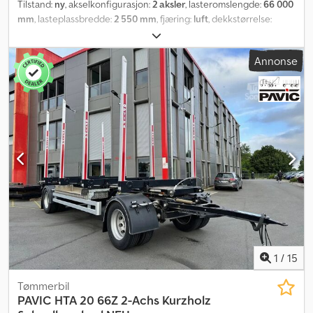
Tilstand:
ny
, akselkonfigurasjon:
2 aksler
, lasteromslengde:
66 000
mm
, lasteplassbredde:
2 550 mm
, fjæring:
luft
, dekkstørrelse:
275/70-22,5
,
Annonse
1
/
15
Tømmerbil
PAVIC
HTA 20 66Z 2-Achs Kurzholz