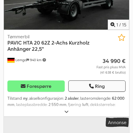
1
/
15
Tømmerbil
PAVIC
HTA 20 62Z 2-Achs Kurzholz
Anhänger 22,5"
34 990 €
Lemgo
940 km
Fast pris pluss MVA
(41 638 € brutto)
Forespørre
Ring
Tilstand:
ny
, akselkonfigurasjon:
2 aksler
, lasteromslengde:
62 000
mm
, lasteplassbredde:
2 550 mm
, fjæring:
luft
, dekkstørrelse:
275/70-22,5
, farge:
svart
,
Annonse