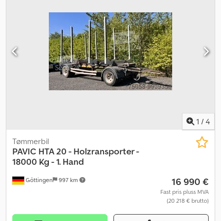
1
/
4
Tømmerbil
PAVIC
HTA 20 - Holzransporter -
18000 Kg - 1. Hand
16 990 €
Göttingen
997 km
Fast pris pluss MVA
(20 218 € brutto)