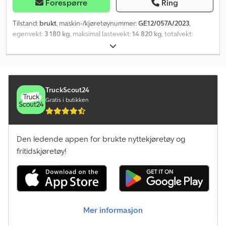
Forespørre
Ring
Tilstand:
brukt
, maskin-/kjøretøynummer:
GE12/057A/2023
,
egenvekt:
3 180 kg
, maksimal lastevekt:
14 820 kg
, totalvekt:
18 000 kg
, akselkonfigurasjon:
2 aksler
, første registrering:
02/2019
, Utstyr:
sentral svingplate
,
TruckScout24
Gratis i butikken
Den ledende appen for brukte nyttekjøretøy og
fritidskjøretøy!
Mer informasjon