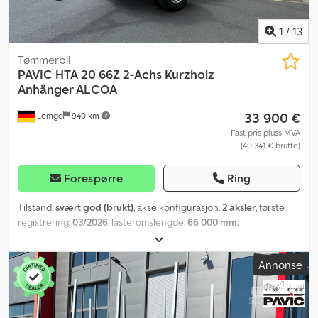
1
/
13
Tømmerbil
PAVIC
HTA 20 66Z 2-Achs Kurzholz
Anhänger ALCOA
33 900 €
Lemgo
940 km
Fast pris pluss MVA
(40 341 € brutto)
Forespørre
Ring
Tilstand:
svært god (brukt)
, akselkonfigurasjon:
2 aksler
, første
registrering:
03/2026
, lasteromslengde:
66 000 mm
,
lasteplassbredde:
2 550 mm
, fjæring:
luft
, dekkstørrelse:
275/70-
22,5
, Byggeår:
2026
,
Annonse