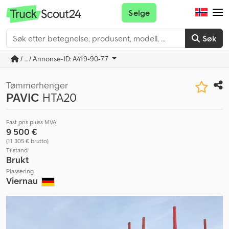
Selge
Søk
/ ... / Annonse-ID: A419-90-77
Tømmerhenger
PAVIC
HTA20
Fast pris pluss MVA
9 500 €
(11 305 € brutto)
Tilstand
Brukt
Plassering
Viernau