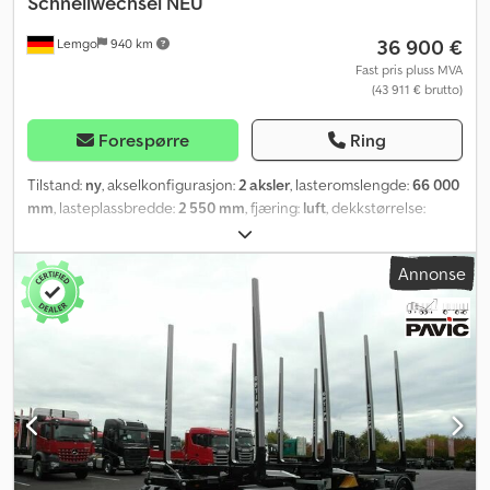
Schnellwechsel NEU
36 900 €
Lemgo
940 km
Fast pris pluss MVA
(43 911 € brutto)
Forespørre
Ring
Tilstand:
ny
, akselkonfigurasjon:
2 aksler
, lasteromslengde:
66 000
mm
, lasteplassbredde:
2 550 mm
, fjæring:
luft
, dekkstørrelse:
275/70-22,5
, farge:
svart
,
Annonse