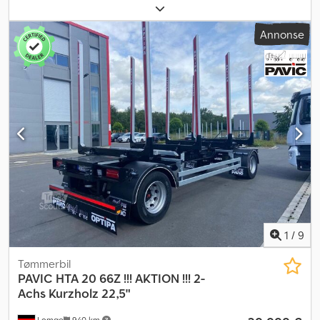
265/70-19,5
, farge:
svart
,
Annonse
1
/
9
Tømmerbil
PAVIC
HTA 20 66Z !!! AKTION !!! 2-
Achs Kurzholz 22,5"
Lemgo
940 km