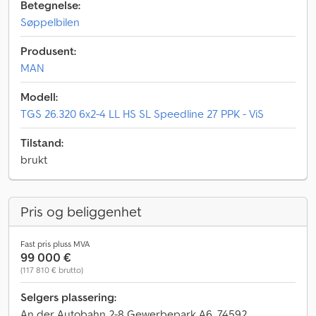
Betegnelse:
Søppelbilen
Produsent:
MAN
Modell:
TGS 26.320 6x2-4 LL HS SL Speedline 27 PPK - ViS
Tilstand:
brukt
Pris og beliggenhet
Fast pris pluss MVA
99 000 €
(117 810 € brutto)
Selgers plassering:
An der Autobahn 2-8 Gewerbepark A6, 74592