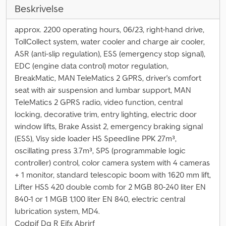
Beskrivelse
approx. 2200 operating hours, 06/23, right-hand drive,
TollCollect system, water cooler and charge air cooler,
ASR (anti-slip regulation), ESS (emergency stop signal),
EDC (engine data control) motor regulation,
BreakMatic, MAN TeleMatics 2 GPRS, driver's comfort
seat with air suspension and lumbar support, MAN
TeleMatics 2 GPRS radio, video function, central
locking, decorative trim, entry lighting, electric door
window lifts, Brake Assist 2, emergency braking signal
(ESS), Visy side loader HS Speedline PPK 27m³,
oscillating press 3.7m³, SPS (programmable logic
controller) control, color camera system with 4 cameras
+ 1 monitor, standard telescopic boom with 1620 mm lift,
Lifter HSS 420 double comb for 2 MGB 80-240 liter EN
840-1 or 1 MGB 1,100 liter EN 840, electric central
lubrication system, MD4.
Codpjf Dg R Ejfx Abrjrf