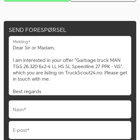
SEND FORESPØRSEL
Melding*
Navn*
E-post*