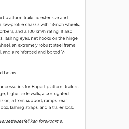
 platform trailer is extensive and
 low-profile chassis with 13-inch wheels,
rbers, and a 100 km/h rating. It also
s, lashing eyes, net hooks on the hinge
eel, an extremely robust steel frame
d, and a reinforced and bolted V-
nd below.
accessories for Hapert platform trailers.
ge, higher side walls, a corrugated
nsion, a front support, ramps, rear
ox, lashing straps, and a trailer lock.
versettelsesfeil kan forekomme.