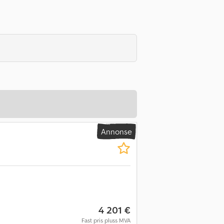
Annonse
4 201 €
Fast pris pluss MVA