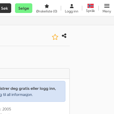
Søk
Selge
Språk
Ønskeliste
(0)
Logg inn
Meny
strer deg gratis eller logg inn,
g til all informasjon.
n: 2005