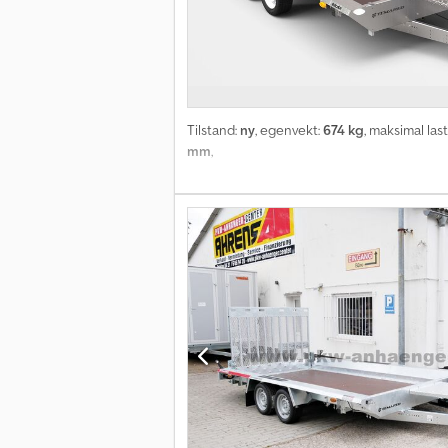
Tilstand:
ny
, egenvekt:
674 kg
, maksimal las
mm
,