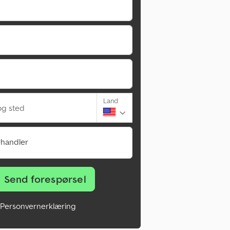
Land
g sted
rhandler
Send forespørsel
Personvernerklæring