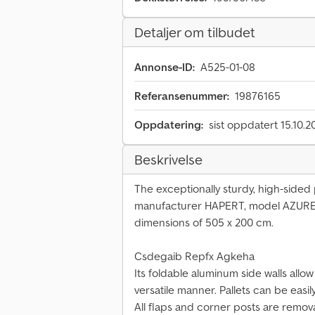
Detaljer om tilbudet
Annonse-ID:
A525-01-08
Referansenummer:
19876165
Oppdatering:
sist oppdatert 15.10.2
Beskrivelse
The exceptionally sturdy, high-sided p
manufacturer HAPERT, model AZURE H
dimensions of 505 x 200 cm.
Csdegaib Repfx Agkeha
Its foldable aluminum side walls allow
versatile manner. Pallets can be easil
All flaps and corner posts are remov