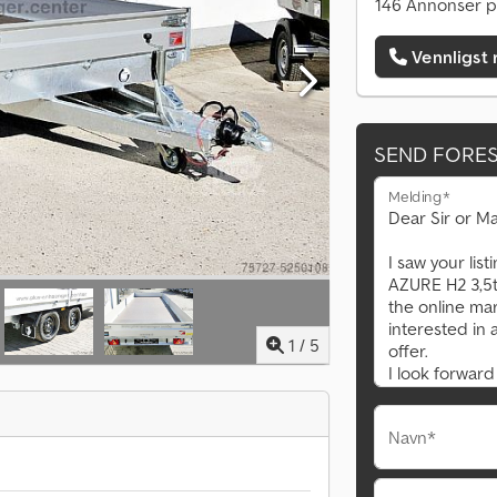
146 Annonser p
Vennligst 
SEND FORE
Melding*
1
/
5
Navn*