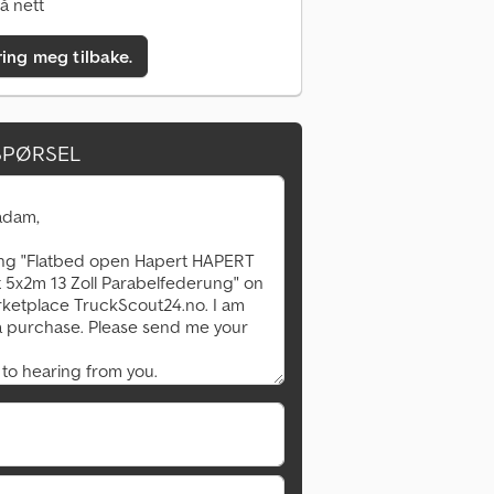
å nett
ring meg tilbake.
SPØRSEL