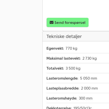
Send forespørsel
Tekniske detaljer
Egenvekt:
770 kg
Maksimal lastevekt:
2 730 kg
Totalvekt:
3 500 kg
Lasteromslengde:
5 050 mm
Lasteplassbredde:
2 000 mm
Lasteromshøyde:
300 mm
Dekkstørrelse:
195/50r13c