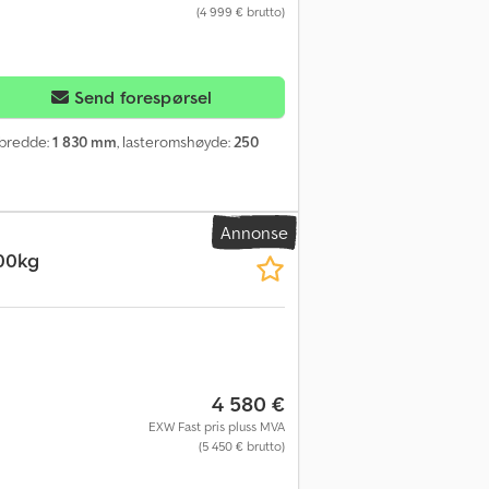
(4 999 € brutto)
Send forespørsel
sbredde:
1 830 mm
, lasteromshøyde:
250
Annonse
00kg
4 580 €
EXW Fast pris pluss MVA
(5 450 € brutto)