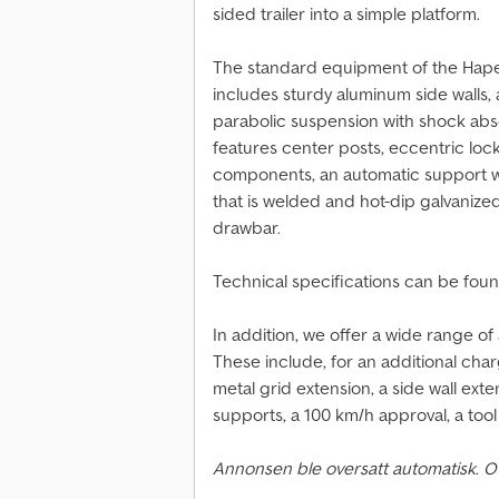
sided trailer into a simple platform.
The standard equipment of the Hapert
includes sturdy aluminum side walls, a
parabolic suspension with shock abso
features center posts, eccentric lock
components, an automatic support wh
that is welded and hot-dip galvanize
drawbar.
Technical specifications can be fou
In addition, we offer a wide range of 
These include, for an additional char
metal grid extension, a side wall exte
supports, a 100 km/h approval, a tool b
Annonsen ble oversatt automatisk. O