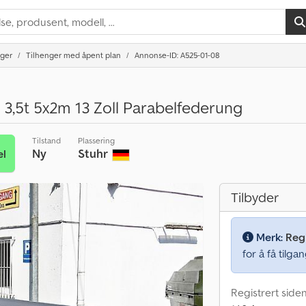
nger
Tilhenger med åpent plan
Annonse-ID: A525-01-08
,5t 5x2m 13 Zoll Parabelfederung
Tilstand
Plassering
Ny
Stuhr
el
Tilbyder
Merk:
Regi
for å få tilgan
Registrert side