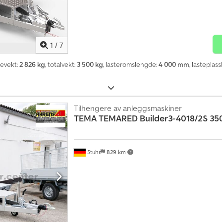
1
/
7
tevekt:
2 826 kg
, totalvekt:
3 500 kg
, lasteromslengde:
4 000 mm
, lasteplas
Tilhengere av anleggsmaskiner
TEMA
TEMARED Builder3-4018/2S 35
Stuhr
829 km