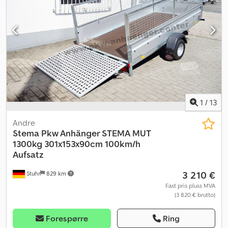
1
/
13
Andre
Stema
Pkw Anhänger STEMA MUT
1300kg 301x153x90cm 100km/h
Aufsatz
3 210 €
Stuhr
829 km
Fast pris pluss MVA
(3 820 € brutto)
Forespørre
Ring