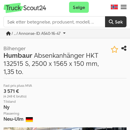
Selge
Søk
/ ... / Annonse-ID: A540-16-47
Bilhenger
Humbaur
Absenkanhänger HKT
132515 S, 2500 x 1565 x 150 mm,
1,35 to.
Fast pris pluss MVA
3 571 €
(4 249 € brutto)
Tilstand
Ny
Plassering
Neu-Ulm