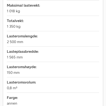
Maksimal lastevekt:
1 018 kg
Totalvekt:
1 350 kg
Lasteromslengde:
2 500 mm
Lasteplassbredde:
1 565 mm
Lasteromshøyde:
150 mm
Lasteromsvolum:
0,8 m³
Farge:
annen