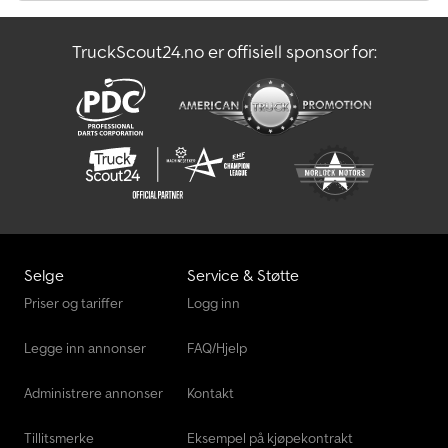
TruckScout24.no er offisiell sponsor for:
Selge
Service & Støtte
Priser og tariffer
Logg inn
Legge inn annonser
FAQ/Hjelp
Administrere annonser
Kontakt
Tillitsmerke
Eksempel på kjøpekontrakt