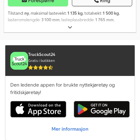
Forespørre
Ring
Tilstand:
ny
, maksimal lastevekt:
1 135 kg
, totalvekt:
1 500 kg
,
lasteromslengde:
3 100 mm
, lasteplassbredde:
1 765 mm
,
lasteromshøyde:
150 mm
, total bredde:
2 450 mm
, total høyde:
670 mm
, Byggeår:
2026
,
TruckScout24
Gratis i butikken
Den ledende appen for brukte nyttekjøretøy og
fritidskjøretøy!
Mer informasjon