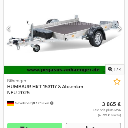
1
/
4
Bilhenger
HUMBAUR
HKT 153117 S Absenker
NEU 2025
3 865 €
Gevelsberg
1 019 km
Fast pris pluss MVA
(4 599 € brutto)