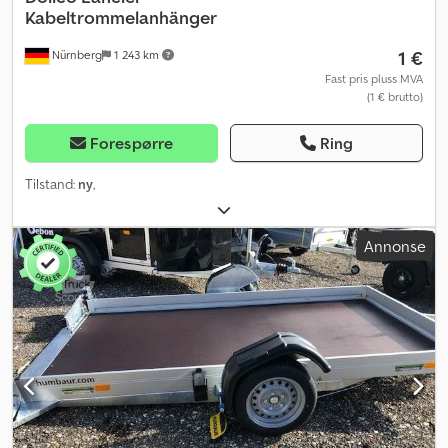
Kabeltrommelanhänger
1 €
Nürnberg
1 243 km
Fast pris pluss MVA
(1 € brutto)
Forespørre
Ring
Tilstand:
ny
,
Annonse