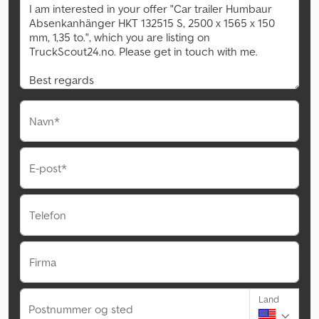
Navn*
E-post*
Telefon
Firma
Land
Postnummer og sted