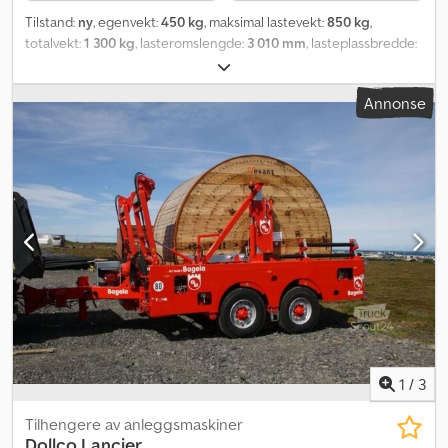
Tilstand:
ny
, egenvekt:
450 kg
, maksimal lastevekt:
850 kg
,
totalvekt:
1 300 kg
, lasteromslengde:
3 010 mm
, lasteplassbredde:
1 530 mm
, lasteromshøyde:
350 mm
, dekkstørrelse:
195/55r10c
,
Annonse
1
/
3
Tilhengere av anleggsmaskiner
Dollco
Lancier