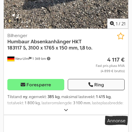
1
/
21
Bilhenger
Humbaur
Absenkanhänger HKT
183117 S, 3100 x 1765 x 150 mm, 1,8 to.
4 117 €
Neu-Ulm
1 349 km
Fast pris pluss MVA
(4 899 € brutto)
Forespørre
Ring
Tilstand:
ny
, egenvekt:
385 kg
, maksimal lastevekt:
1 415 kg
,
totalvekt:
1 800 kg
, lasteromslengde:
3 100 mm
, lasteplassbredde:
1 765 mm
, lasteromshøyde:
150 mm
, lasteromsvolum:
1,1 m³
, farge:
annen
, byggehøyde:
670 mm
, arbeidsbredde:
2 450 mm
,
Annonse