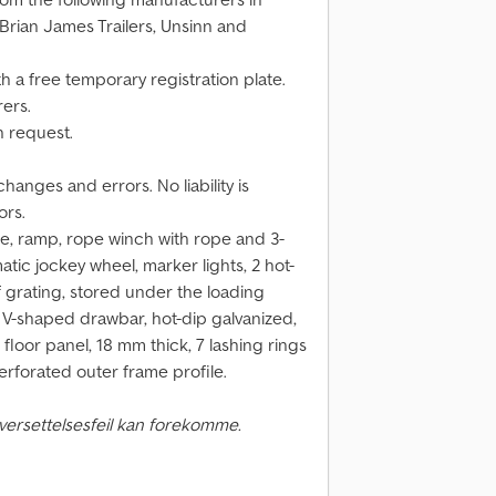
Brian James Trailers, Unsinn and
h a free temporary registration plate.
rers.
n request.
hanges and errors. No liability is
ors.
e, ramp, rope winch with rope and 3-
tic jockey wheel, marker lights, 2 hot-
grating, stored under the loading
, V-shaped drawbar, hot-dip galvanized,
floor panel, 18 mm thick, 7 lashing rings
perforated outer frame profile.
versettelsesfeil kan forekomme.