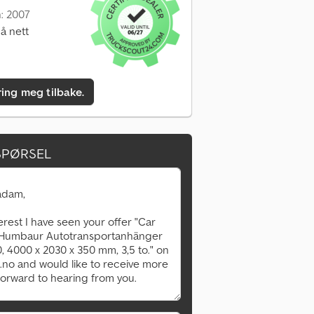
n: 2007
å nett
ring meg tilbake.
SPØRSEL