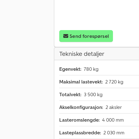
Send forespørsel
Tekniske detaljer
Egenvekt:
780 kg
Maksimal lastevekt:
2 720 kg
Totalvekt:
3 500 kg
Akselkonfigurasjon:
2 aksler
Lasteromslengde:
4 000 mm
Lasteplassbredde:
2 030 mm