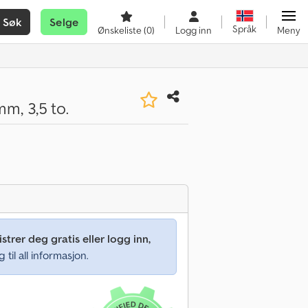
Søk
Selge
Språk
Ønskeliste
(0)
Logg inn
Meny
m, 3,5 to.
strer deg gratis eller logg inn,
g til all informasjon.