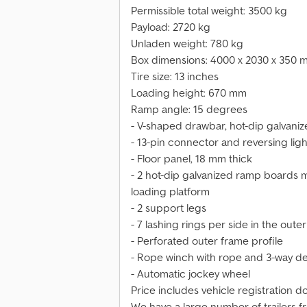
Permissible total weight: 3500 kg
Payload: 2720 kg
Unladen weight: 780 kg
Box dimensions: 4000 x 2030 x 350 m
Tire size: 13 inches
Loading height: 670 mm
Ramp angle: 15 degrees
- V-shaped drawbar, hot-dip galvani
- 13-pin connector and reversing ligh
- Floor panel, 18 mm thick
- 2 hot-dip galvanized ramp boards 
loading platform
- 2 support legs
- 7 lashing rings per side in the oute
- Perforated outer frame profile
- Rope winch with rope and 3-way d
- Automatic jockey wheel
Price includes vehicle registration 
We have a large number of trailers f