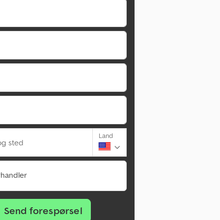
Land
g sted
rhandler
Send forespørsel