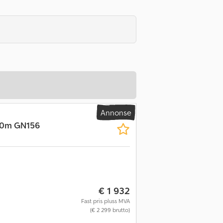
Annonse
,40m GN156
€ 1 932
Fast pris pluss MVA
(€ 2 299 brutto)