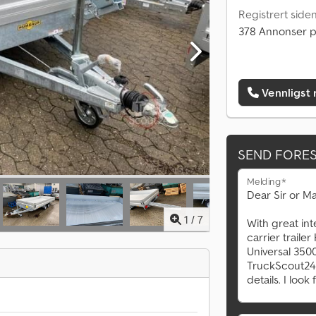
Registrert side
378 Annonser p
Vennligst 
SEND FORE
Melding*
1
/
7