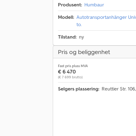
Produsent:
Humbaur
Modell:
Autotransportanhänger Univ
to.
Tilstand:
ny
Pris og beliggenhet
Fast pris pluss MVA
€ 6 470
(€ 7 699 brutto)
Selgers plassering:
Reuttier Str. 10