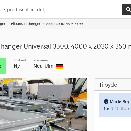
nger
Biltransporthenger
Annonse-ID: A546-75-66
änger Universal 3500, 4000 x 2030 x 350 m
Tilstand
Plassering
Ny
Neu-Ulm
el
Tilbyder
Merk:
Regi
for å få tilgan