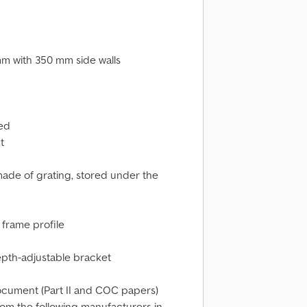
m with 350 mm side walls
zed
t
made of grating, stored under the
r frame profile
epth-adjustable bracket
document (Part II and COC papers)
rom the following manufacturers in