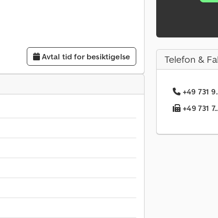
Avtal tid for besiktigelse
Telefon & Fa
+49 731 9.
+49 731 7.