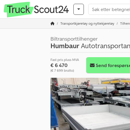
Transportkjøretøy og nyttekjøretøy
Tilhe
Biltransporttilhenger
Humbaur
Autotransportanh
Fast pris pluss MVA
€ 6 470
Send forespørs
(€ 7 699 brutto)