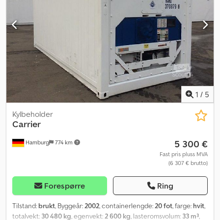
1
/
5
Kylbeholder
Carrier
5 300 €
Hamburg
774 km
Fast pris pluss MVA
(6 307 € brutto)
Forespørre
Ring
Tilstand:
brukt
, Byggeår:
2002
, containerlengde:
20 fot
, farge:
hvit
,
totalvekt:
30 480 kg
, egenvekt:
2 600 kg
, lasteromsvolum:
33 m³
,