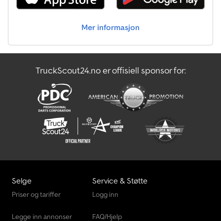
Mer informasjon
TruckScout24.no er offisiell sponsor for:
Selge
Service & Støtte
Priser og tariffer
Logg inn
Legge inn annonser
FAQ/Hjelp