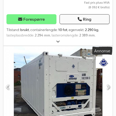
Fast pris pluss MVA
(8 092 € brutto)
Forespørre
Ring
Tilstand:
brukt
, containerlengde:
10 fot
, egenvekt:
2 290 kg
,
lasteplassbredde:
2 294 mm
, lasteromslengde:
2 389 mm
,
lasteromshøyde:
2 545 mm
, Utstyr:
aircondition, kjøleenhet
,
Annonse