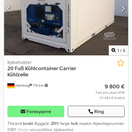
1
/
6
Kylbeholder
20 Fuß Kühlcontainer Carrier
Kühlzelle
9 800 €
Hamburg
774 km
Fast pris pluss MVA
(11 662 € brutto)
Forespørre
Ring
Tilstand:
brukt
, Byggeår:
2011
, farge:
hvit
, maskin-/kjøretøynummer:
0387
, Utstyr:
aircondition, kjøleenhet
,