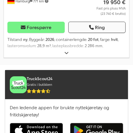
19 950 €
Hamburg
771 km
Fast pris pluss MVA
(23 740 € brutto)
Forespørre
Ring
Tilstand:
ny
, Byggeår:
2026
, containerlengde:
20 fot
, farge:
hvit
,
lasteromsvolum:
28,9 m³
, lasteplassbredde:
2 286 mm
,
lasteromslengde:
5 456 mm
, lasteromshøyde:
2 546 mm
, Utstyr:
kjøleenhet
,
TruckScout24
Gratis i butikken
Den ledende appen for brukte nyttekjøretøy og
fritidskjøretøy!