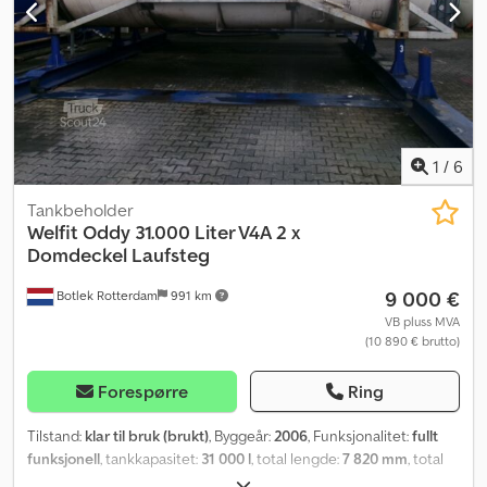
1
/
6
Tankbeholder
Welfit Oddy
31.000 Liter V4A 2 x
Domdeckel Laufsteg
9 000 €
Botlek Rotterdam
991 km
VB pluss MVA
(10 890 € brutto)
Forespørre
Ring
Tilstand:
klar til bruk (brukt)
, Byggeår:
2006
, Funksjonalitet:
fullt
funksjonell
, tankkapasitet:
31 000 l
, total lengde:
7 820 mm
, total
bredde:
2 550 mm
, total høyde:
2 670 mm
, totalvekt:
36 000 kg
,