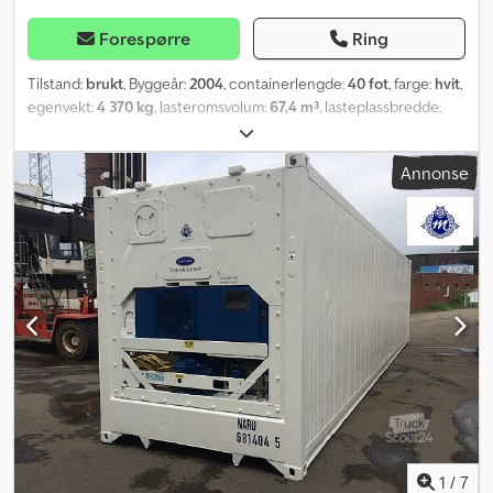
Forespørre
Ring
Tilstand:
brukt
, Byggeår:
2004
, containerlengde:
40 fot
, farge:
hvit
,
egenvekt:
4 370 kg
, lasteromsvolum:
67,4 m³
, lasteplassbredde:
2 294 mm
, lasteromslengde:
11 560 mm
, lasteromshøyde:
2 690
mm
, Utstyr:
aircondition, kjøleenhet
,
Annonse
1
/
7