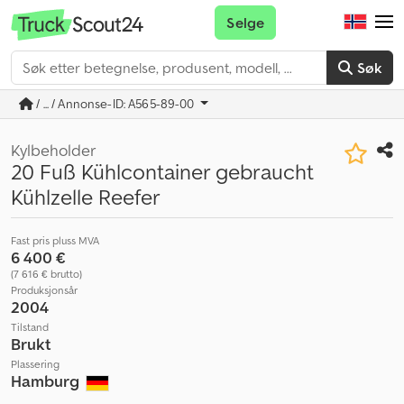
Selge
Søk
/ ... / Annonse-ID: A565-89-00
Kylbeholder
20 Fuß Kühlcontainer gebraucht
Kühlzelle Reefer
Fast pris pluss MVA
6 400 €
(7 616 € brutto)
Produksjonsår
2004
Tilstand
Brukt
Plassering
Hamburg