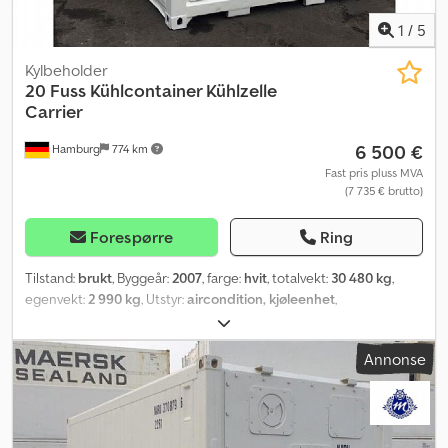
1
/
5
Kylbeholder
20 Fuss Kühlcontainer Kühlzelle
Carrier
6 500 €
Hamburg
774 km
Fast pris pluss MVA
(7 735 € brutto)
Forespørre
Ring
Tilstand:
brukt
, Byggeår:
2007
, farge:
hvit
, totalvekt:
30 480 kg
,
egenvekt:
2 990 kg
, Utstyr:
aircondition, kjøleenhet
,
Annonse