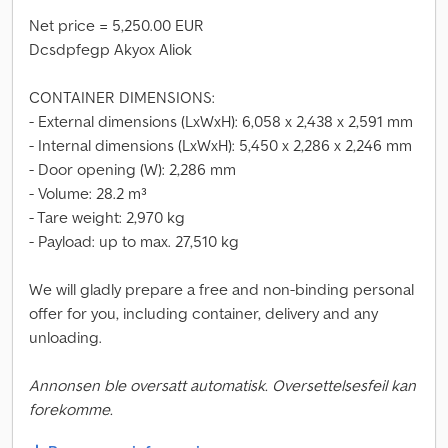
Net price = 5,250.00 EUR
Dcsdpfegp Akyox Aliok
CONTAINER DIMENSIONS:
- External dimensions (LxWxH): 6,058 x 2,438 x 2,591 mm
- Internal dimensions (LxWxH): 5,450 x 2,286 x 2,246 mm
- Door opening (W): 2,286 mm
- Volume: 28.2 m³
- Tare weight: 2,970 kg
- Payload: up to max. 27,510 kg
We will gladly prepare a free and non-binding personal
offer for you, including container, delivery and any
unloading.
Annonsen ble oversatt automatisk. Oversettelsesfeil kan
forekomme.