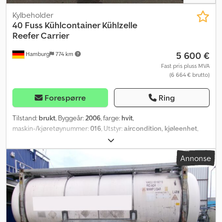
Kylbeholder
40 Fuss Kühlcontainer Kühlzelle
Reefer Carrier
5 600 €
Hamburg
774 km
Fast pris pluss MVA
(6 664 € brutto)
Forespørre
Ring
Tilstand:
brukt
, Byggeår:
2006
, farge:
hvit
,
maskin-/kjøretøynummer:
016
, Utstyr:
aircondition, kjøleenhet
,
Annonse