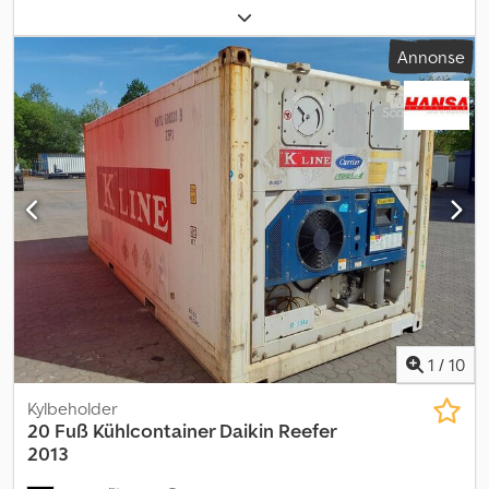
lasteplassbredde:
2 352 mm
, lasteromslengde:
5 710 mm
,
lasteromshøyde:
2 385 mm
, maskin-/kjøretøynummer:
NARU
Annonse
370879-6
, Utstyr:
aircondition, kjøleenhet
,
1
/
10
Kylbeholder
20 Fuß Kühlcontainer Daikin Reefer
2013