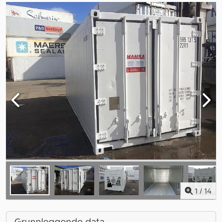
1
/
14
Grunnleggende data