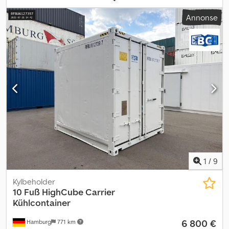
veggmateriale:
rustfritt stål
, Antall kamre:
1
, driftstemperatur:
130
Annonse
°C
, driftstrykk:
3 stang
, trykk (maks.):
4 stang
, overtrykk (maks.):
6
stang
, egenvekt:
4 650 kg
, trykk:
4 stang
, temperatur:
130 °C
,
Utstyr:
Typeplate tilgjengelig
,
1
/
9
Kylbeholder
10 Fuß HighCube Carrier
Kühlcontainer
6 800 €
Hamburg
771 km