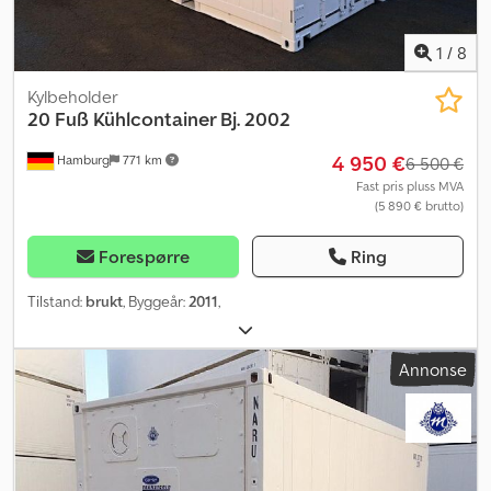
1
/
8
Kylbeholder
20 Fuß Kühlcontainer Bj. 2002
4 950 €
Hamburg
771 km
6 500 €
Fast pris pluss MVA
(5 890 € brutto)
Forespørre
Ring
Tilstand:
brukt
, Byggeår:
2011
,
Annonse