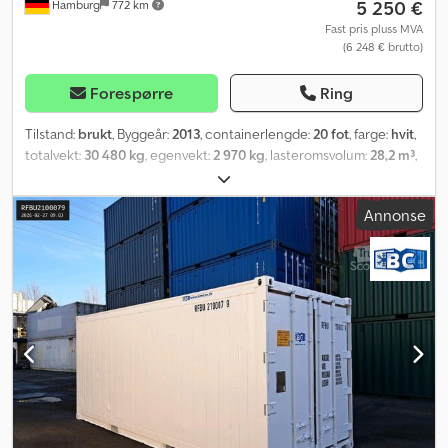
5 250 €
Hamburg
772 km
Fast pris pluss MVA
(6 248 € brutto)
Forespørre
Ring
Tilstand:
brukt
, Byggeår:
2013
, containerlengde:
20 fot
, farge:
hvit
,
totalvekt:
30 480 kg
, egenvekt:
2 970 kg
, lasteromsvolum:
28,2 m³
,
lasteplassbredde:
2 286 mm
, lasteromslengde:
5 450 mm
,
lasteromshøyde:
2 246 mm
,
Annonse