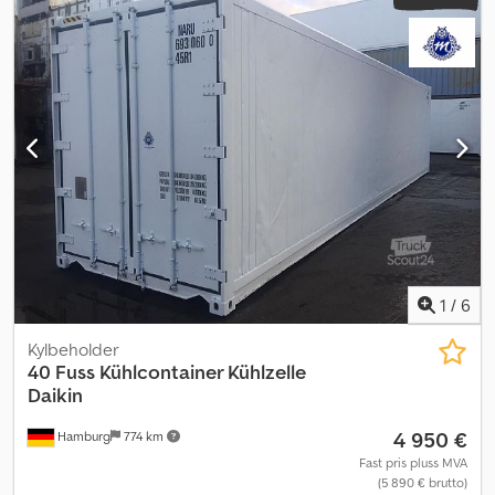
1
/
6
Kylbeholder
40 Fuss Kühlcontainer Kühlzelle
Daikin
4 950 €
Hamburg
774 km
Fast pris pluss MVA
(5 890 € brutto)