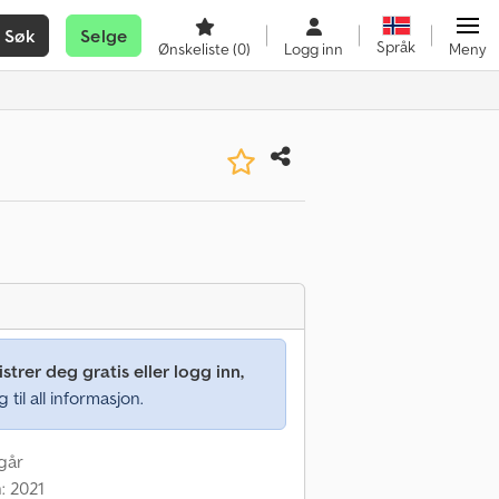
Søk
Selge
Språk
Ønskeliste
(0)
Logg inn
Meny
strer deg gratis eller logg inn,
g til all informasjon.
 går
: 2021