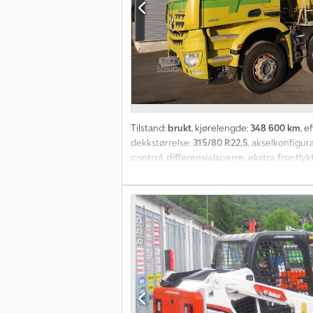
Tilstand:
brukt
, kjørelengde:
348 600 km
, e
dekkstørrelse:
315/80 R22,5
, akselkonfigur
control, differensialsperre, ekstra frontly