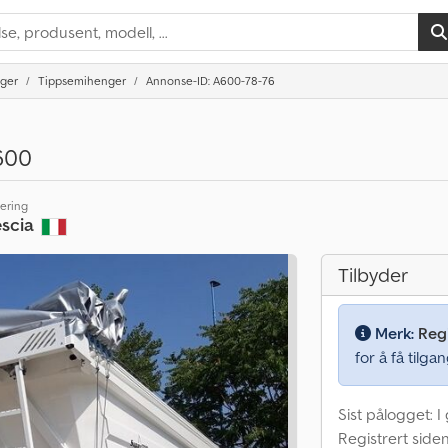
nger
Tippsemihenger
Annonse-ID: A600-78-76
600
sering
escia
Tilbyder
Merk:
Regi
for å få tilgan
Sist pålogget: I
Registrert siden