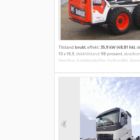
Tilstand:
brukt
, effekt:
35,9 kW (48,81 hk)
, 
10 x 16.5
, dekktilstand:
98 prosent
, akselko
førerhus, hodebeskytter, hydraulikk, kjø