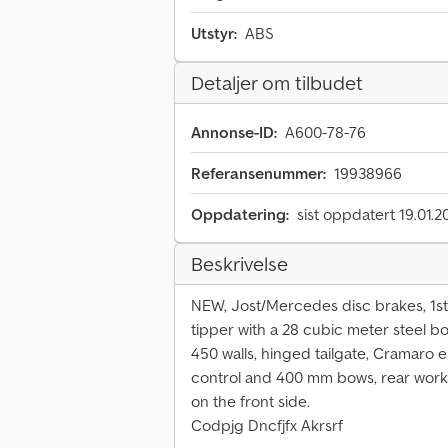
Utstyr:
ABS
Detaljer om tilbudet
Annonse-ID:
A600-78-76
Referansenummer:
19938966
Oppdatering:
sist oppdatert 19.01.2
Beskrivelse
NEW, Jost/Mercedes disc brakes, 1st li
tipper with a 28 cubic meter steel b
450 walls, hinged tailgate, Cramaro e
control and 400 mm bows, rear work 
on the front side.
Codpjg Dncfjfx Akrsrf