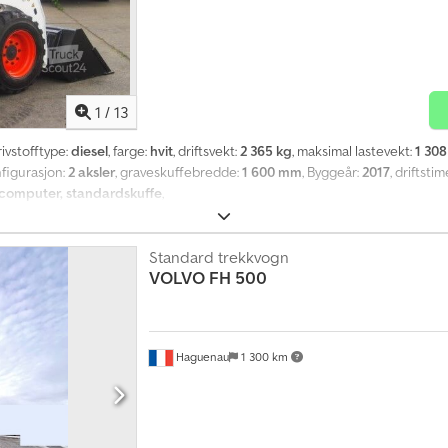
1
/
13
drivstofftype:
diesel
, farge:
hvit
, driftsvekt:
2 365 kg
, maksimal lastevekt:
1 308
nfigurasjon:
2 aksler
, graveskuffebredde:
1 600 mm
, Byggeår:
2017
, driftstim
recomputer, standardskuffe
,
Standard trekkvogn
VOLVO
FH 500
Haguenau
1 300 km