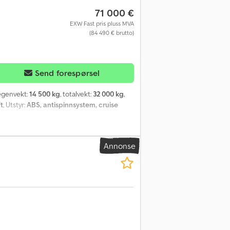
71 000 €
EXW Fast pris pluss MVA
(84 490 € brutto)
Send forespørsel
 egenvekt:
14 500 kg
, totalvekt:
32 000 kg
,
ft
, Utstyr:
ABS, antispinnsystem, cruise
Annonse