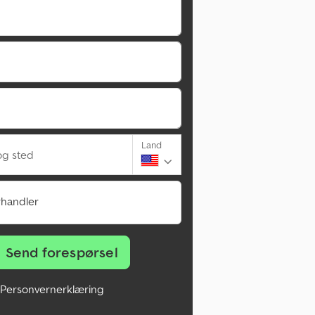
Land
g sted
rhandler
Send forespørsel
Personvernerklæring