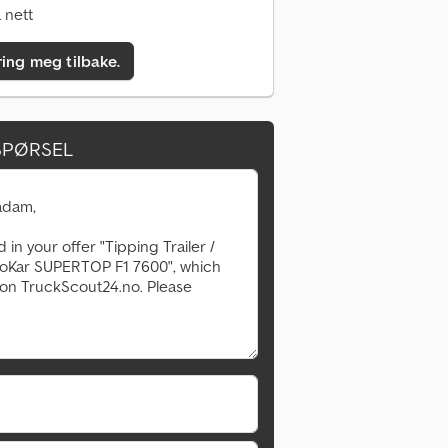
 nett
ring meg tilbake.
SPØRSEL