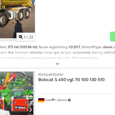
1
/
23
ffekt:
375 kW (509,86 hk)
, første registrering:
12/2017
, drivstofftype:
diesel
,
asjon:
8x4
, bremser:
retarder
, farge:
gul
, girtype:
automatisk
, fjæring:
stål-lu
kter, lavt støynivå, parkeringsvarmer, retarder, tilhengerkobling
,
Kompaktlaster
Bobcat
S 450 vgl. 70 100 130 510
Fürth
1 205 km