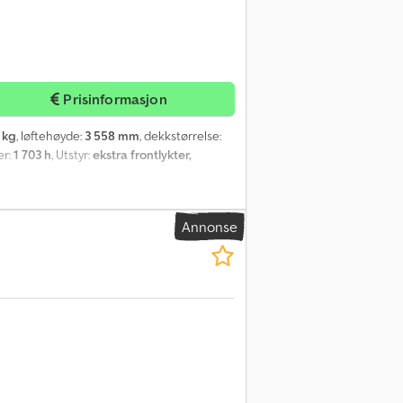
Prisinformasjon
 kg
, løftehøyde:
3 558 mm
, dekkstørrelse:
er:
1 703 h
, Utstyr:
ekstra frontlykter,
Annonse