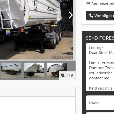
25 Annonser på
Vennligst 
SEND FORE
Melding*
1
/
6
Navn*