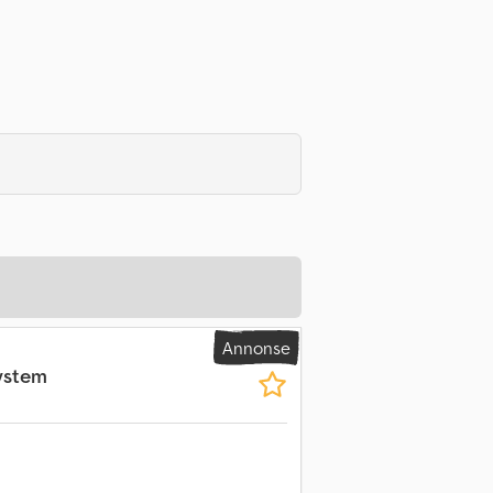
Annonse
ystem