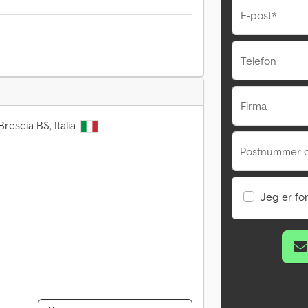
E-post*
Telefon
Firma
rescia BS, Italia
Postnummer o
Jeg er fo