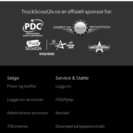
TruckScout24.no er offisiell sponsor for:
Selge
Service & Støtte
Priser og tariffer
Logg inn
Legge inn annonser
FAQ/Hjelp
Administrere annonser
Kontakt
Tillitsmerke
Eksempel på kjøpekontrakt