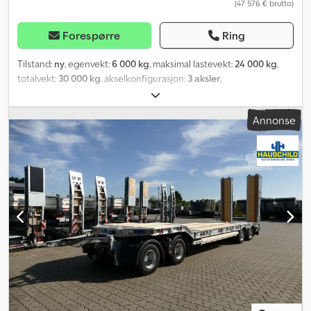
(47 576 € brutto)
Forespørre
Ring
Tilstand:
ny
, egenvekt:
6 000 kg
, maksimal lastevekt:
24 000 kg
,
totalvekt:
30 000 kg
, akselkonfigurasjon:
3 aksler
,
lasteromslengde:
8 540 mm
, lasteplassbredde:
2 550 mm
, fjæring:
stål
, dekkstørrelse:
235/75 r17,5
, Byggeår:
2026
, Utstyr:
ABS,
Annonse
sentral svingplate
,