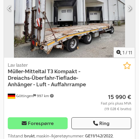
1
/
11
Lav laster
Müller-Mitteltal
T3 Kompakt -
Dreiachs-Überfahr-Tieflade-
Anhänger - Luft - Auffahrrampe
15 990 €
Göttingen
997 km
Fast pris pluss MVA
(19 028 € brutto)
Forespørre
Ring
Tilstand:
brukt
, maskin-/kjøretøynummer:
GE11/142/2022
,