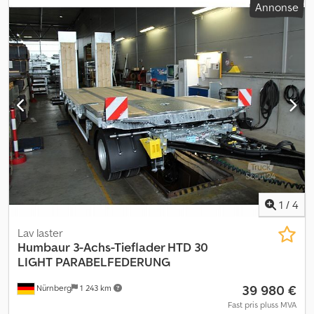
Annonse
1
/
4
Lav laster
Humbaur
3-Achs-Tieflader HTD 30
LIGHT PARABELFEDERUNG
39 980 €
Nürnberg
1 243 km
Fast pris pluss MVA