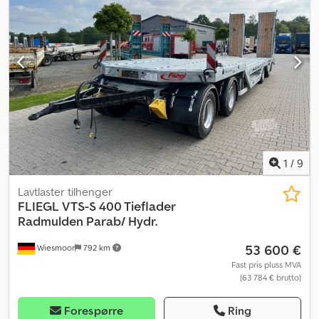
1
/
9
Lavtlaster tilhenger
FLIEGL
VTS-S 400 Tieflader
Radmulden Parab/ Hydr.
53 600 €
Wiesmoor
792 km
Fast pris pluss MVA
(63 784 € brutto)
Forespørre
Ring