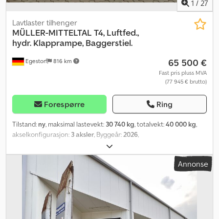
1
/
27
Lavtlaster tilhenger
MÜLLER-MITTELTAL
T4, Luftfed.,
hydr. Klapprampe, Baggerstiel.
65 500 €
Egestorf
816 km
Fast pris pluss MVA
(77 945 € brutto)
Forespørre
Ring
Tilstand:
ny
, maksimal lastevekt:
30 740 kg
, totalvekt:
40 000 kg
,
akselkonfigurasjon:
3 aksler
, Byggeår:
2026
,
Annonse