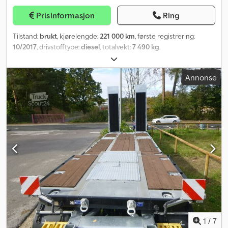
Prisinformasjon
Ring
Tilstand:
brukt
, kjørelengde:
221 000 km
, første registrering:
10/2017
, drivstofftype:
diesel
, totalvekt:
7 490 kg
,
akselkonfigurasjon:
4x2
, drivstoff:
diesel
, farge:
grå
, utslippsklasse:
Euro 6
, Utstyr:
ABS, aircondition
,
Annonse
1
/
7