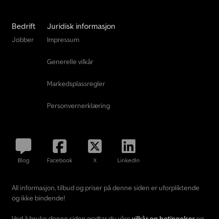
Bedrift
Juridisk informasjon
Jobber
Impressum
Generelle vilkår
Markedsplassregler
Personvernerklæring
Blog
Facebook
X
LinkedIn
All informasjon, tilbud og priser på denne siden er uforpliktende
og ikke bindende!
Ved å bruke denne siden godtar du våre
vilkår og betingelser
og