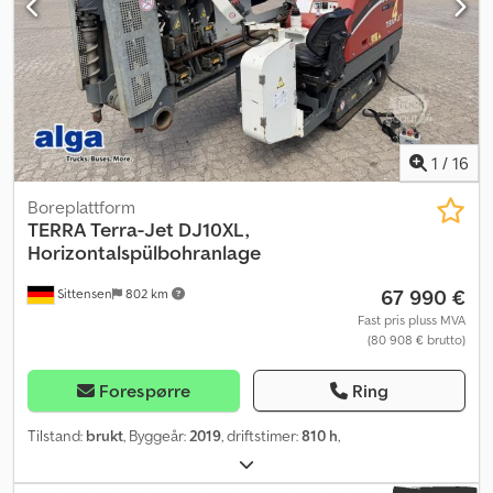
1
/
16
Boreplattform
TERRA
Terra-Jet DJ10XL,
Horizontalspülbohranlage
67 990 €
Sittensen
802 km
Fast pris pluss MVA
(80 908 € brutto)
Forespørre
Ring
Tilstand:
brukt
, Byggeår:
2019
, driftstimer:
810 h
,