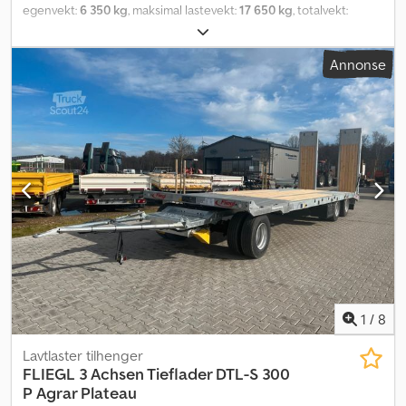
egenvekt:
6 350 kg
, maksimal lastevekt:
17 650 kg
, totalvekt:
24 000 kg
, akselkonfigurasjon:
3 aksler
, første registrering:
08/2008
, lasteromslengde:
8 500 mm
, lasteplassbredde:
2 500
Annonse
mm
, fjæring:
luft
,
1
/
8
Lavtlaster tilhenger
FLIEGL
3 Achsen Tieflader DTL-S 300
P Agrar Plateau