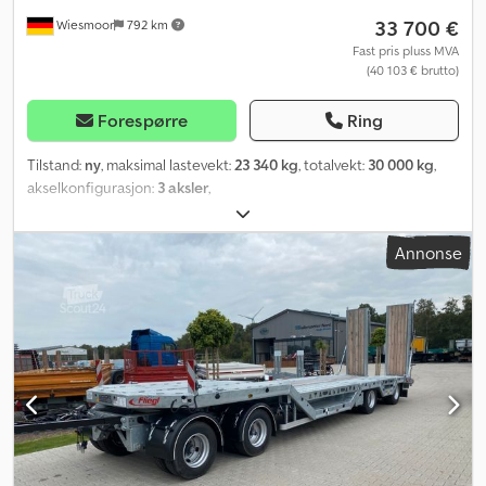
33 700 €
Wiesmoor
792 km
Fast pris pluss MVA
(40 103 € brutto)
Forespørre
Ring
Tilstand:
ny
, maksimal lastevekt:
23 340 kg
, totalvekt:
30 000 kg
,
akselkonfigurasjon:
3 aksler
,
Annonse