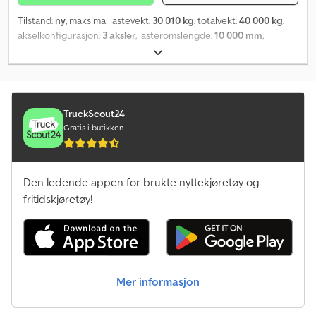
Tilstand:
ny
, maksimal lastevekt:
30 010 kg
, totalvekt:
40 000 kg
,
akselkonfigurasjon:
3 aksler
, lasteromslengde:
10 000 mm
,
lasteplassbredde:
2 520 mm
, lasteromshøyde:
900 mm
, total
bredde:
2 550 mm
,
TruckScout24
Gratis i butikken
Den ledende appen for brukte nyttekjøretøy og
fritidskjøretøy!
Mer informasjon