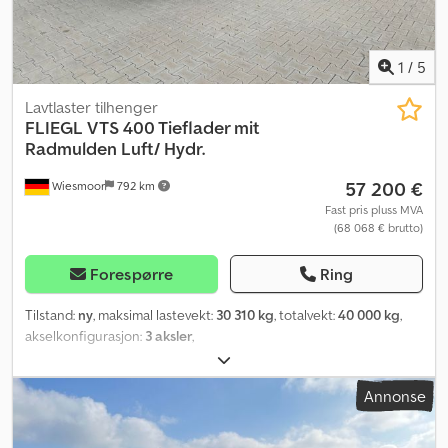
1
/
5
Lavtlaster tilhenger
FLIEGL
VTS 400 Tieflader mit
Radmulden Luft/ Hydr.
57 200 €
Wiesmoor
792 km
Fast pris pluss MVA
(68 068 € brutto)
Forespørre
Ring
Tilstand:
ny
, maksimal lastevekt:
30 310 kg
, totalvekt:
40 000 kg
,
akselkonfigurasjon:
3 aksler
,
Annonse