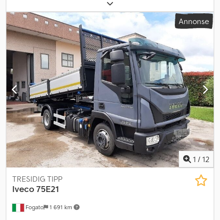
3 500 kg
, neste kontroll (TÜV):
06/2028
, farge:
blå
, girtype:
mekanisk
, utslippsklasse:
Euro 6
, antall seter:
7
, Byggeår:
2017
,
Annonse
Utstyr:
ABS, aircondition, elektronisk stabilitetsprogram (ESP),
har hatt en ulykke, partikkelfilter, sentral låsing
,
1
/
12
TRESIDIG TIPP
Iveco
75E21
Fogato
1 691 km