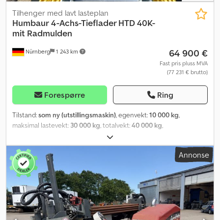
Tilhenger med lavt lasteplan
Humbaur
4-Achs-Tieflader HTD 40K-
mit Radmulden
64 900 €
Nürnberg
1 243 km
Fast pris pluss MVA
(77 231 € brutto)
Forespørre
Ring
Tilstand:
som ny (utstillingsmaskin)
, egenvekt:
10 000 kg
,
maksimal lastevekt:
30 000 kg
, totalvekt:
40 000 kg
,
akselkonfigurasjon:
4x2
, lasteromslengde:
9 220 mm
,
lasteplassbredde:
2 540 mm
, fjæring:
luft
, dekkstørrelse:
235/75
Annonse
R17,5
, Byggeår:
2025
, Utstyr:
ABS, sentral svingplate,
tilhengerkobling
,