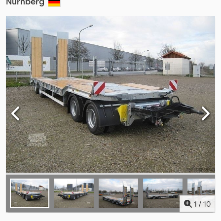
Nürnberg
1
/
10