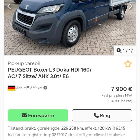
1
/
17
Pick-up varebil
PEUGEOT
Boxer L3 Doka HDI 160/
AC/ 7 Sitze/ AHK 3.0t/ E6
7 900 €
Achim
830 km
Fast pris pluss MVA
(9 401 € brutto)
Forespørre
Ring
Tilstand:
brukt
, kjørelengde:
226 258 km
, effekt:
120 kW (163,15
hk)
, første registrering:
08/2017
, drivstofftype:
diesel
, totalvekt: