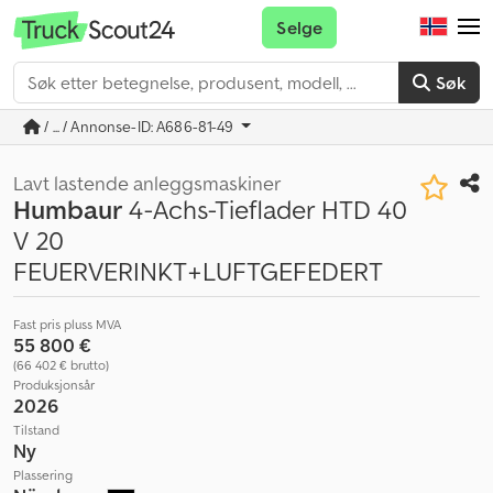
Selge
Søk
/ ... / Annonse-ID: A686-81-49
Lavt lastende anleggsmaskiner
Humbaur
4-Achs-Tieflader HTD 40
V 20
FEUERVERINKT+LUFTGEFEDERT
Fast pris pluss MVA
55 800 €
(66 402 € brutto)
Produksjonsår
2026
Tilstand
Ny
Plassering