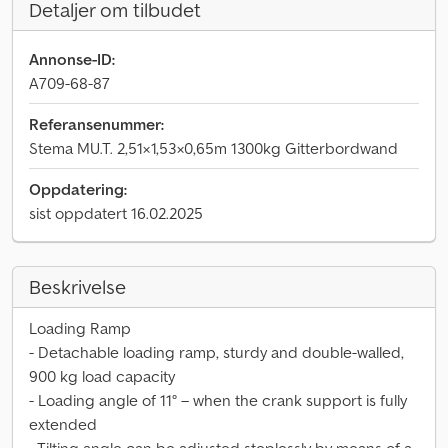
Detaljer om tilbudet
Annonse-ID:
A709-68-87
Referansenummer:
Stema MU.T. 2,51×1,53×0,65m 1300kg Gitterbordwand
Oppdatering:
sist oppdatert 16.02.2025
Beskrivelse
Loading Ramp
- Detachable loading ramp, sturdy and double-walled,
900 kg load capacity
- Loading angle of 11° – when the crank support is fully
extended