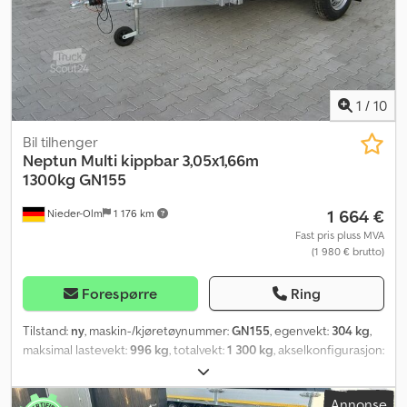
1
/
10
Bil tilhenger
Neptun
Multi kippbar 3,05x1,66m
1300kg GN155
1 664 €
Nieder-Olm
1 176 km
Fast pris pluss MVA
(1 980 € brutto)
Forespørre
Ring
Tilstand:
ny
, maskin-/kjøretøynummer:
GN155
, egenvekt:
304 kg
,
maksimal lastevekt:
996 kg
, totalvekt:
1 300 kg
, akselkonfigurasjon:
1 aksel
, lasteromslengde:
3 050 mm
, lasteplassbredde:
1 660 mm
,
Annonse