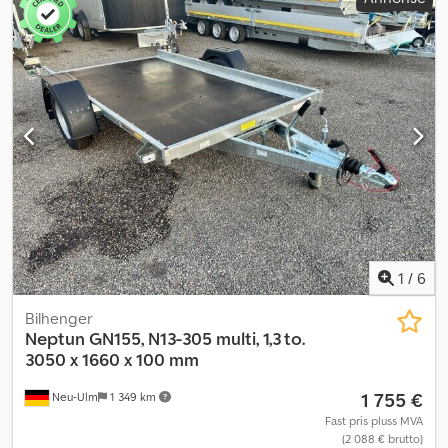
1
/
6
Bilhenger
Neptun
GN155, N13-305 multi, 1,3 to.
3050 x 1660 x 100 mm
1 755 €
Neu-Ulm
1 349 km
Fast pris pluss MVA
(2 088 € brutto)