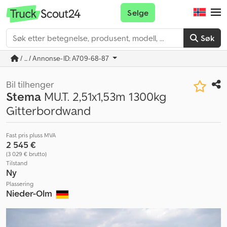
Selge
Søk
/ ... / Annonse-ID: A709-68-87
Bil tilhenger
Stema
MU.T. 2,51x1,53m 1300kg
Gitterbordwand
Fast pris pluss MVA
2 545 €
(3 029 € brutto)
Tilstand
Ny
Plassering
Nieder-Olm