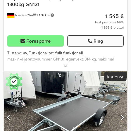
1300kg GN131
1 545 €
Nieder-Olm
1 176 km
Fast pris pluss MVA
(1 839 € brutto)
Forespørre
Ring
Tilstand:
ny
, Funksjonalitet:
fullt funksjonell
,
maskin-/kjøretøynummer:
GN131
, egenvekt:
314 kg
, maksimal
lastevekt:
968 kg
, totalvekt:
1 300 kg
, akselkonfigurasjon:
1 aksel
,
lasteromslengde:
2 630 mm
, lasteplassbredde:
1 450 mm
,
Annonse
lasteromshøyde:
400 mm
, Utstyr:
opplaster
,