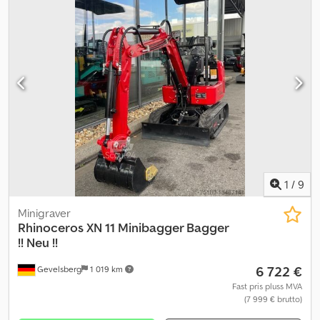
1
/
9
Minigraver
Rhinoceros XN 11 Minibagger Bagger
!! Neu !!
6 722 €
Gevelsberg
1 019 km
Fast pris pluss MVA
(7 999 € brutto)