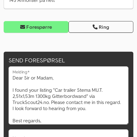
145 Annonser på nett
Forespørre
Ring
SEND FORESPØRSEL
Melding*