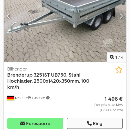
1
/
4
Bilhenger
Brenderup
3251ST UB750, Stahl
Hochlader, 2500x1420x350mm, 100
km/h
1 496 €
Neu-Ulm
1 349 km
Fast pris pluss MVA
(1 780 € brutto)
Forespørre
Ring