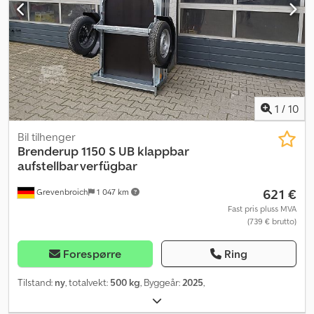
1
/
10
Bil tilhenger
Brenderup
1150 S UB klappbar
aufstellbar verfügbar
621 €
Grevenbroich
1 047 km
Fast pris pluss MVA
(739 € brutto)
Forespørre
Ring
Tilstand:
ny
, totalvekt:
500 kg
, Byggeår:
2025
,