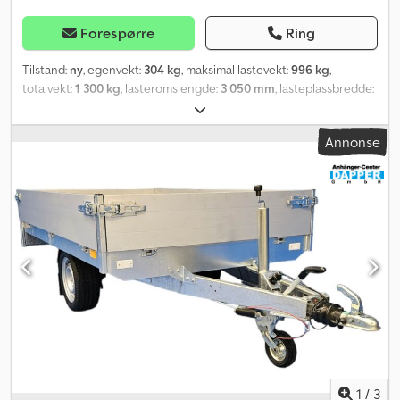
Forespørre
Ring
Tilstand:
ny
, egenvekt:
304 kg
, maksimal lastevekt:
996 kg
,
totalvekt:
1 300 kg
, lasteromslengde:
3 050 mm
, lasteplassbredde:
1 660 mm
, lasteromshøyde:
100 mm
, lasteromsvolum:
0,5 m³
,
farge:
annen
, byggehøyde:
810 mm
, arbeidsbredde:
2 260 mm
,
Annonse
1
/
3