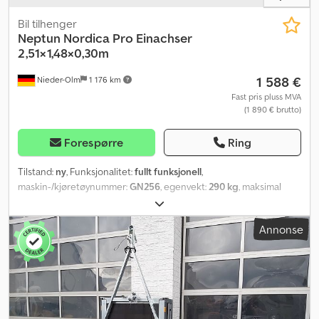
Bil tilhenger
Neptun
Nordica Pro Einachser
2,51×1,48×0,30m
1 588 €
Nieder-Olm
1 176 km
Fast pris pluss MVA
(1 890 € brutto)
Forespørre
Ring
Tilstand:
ny
, Funksjonalitet:
fullt funksjonell
,
maskin-/kjøretøynummer:
GN256
, egenvekt:
290 kg
, maksimal
lastevekt:
1 010 kg
, totalvekt:
1 300 kg
, akselkonfigurasjon:
1 aksel
,
lasteromslengde:
2 510 mm
, lasteplassbredde:
1 480 mm
,
Annonse
lasteromshøyde:
300 mm
,