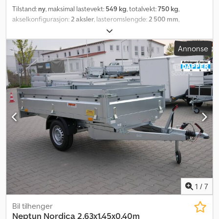
Tilstand:
ny
, maksimal lastevekt:
549 kg
, totalvekt:
750 kg
,
akselkonfigurasjon:
2 aksler
, lasteromslengde:
2 500 mm
,
lasteplassbredde:
1 420 mm
, lasteromshøyde:
350 mm
,
lasteromsvolum:
1,4 m³
, farge:
annen
, byggehøyde:
960 mm
,
Annonse
arbeidsbredde:
1 490 mm
,
1
/
7
Bil tilhenger
Neptun
Nordica 2,63x1,45x0,40m