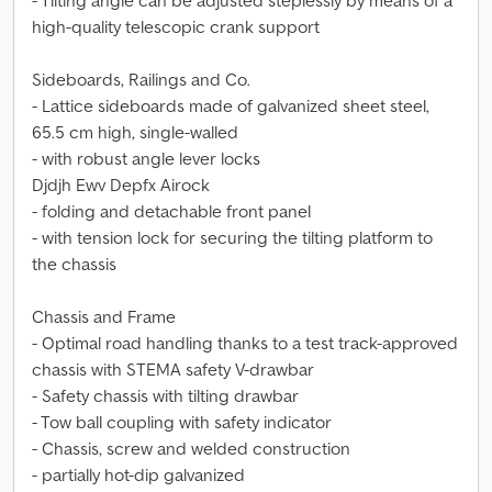
- Tilting angle can be adjusted steplessly by means of a
high-quality telescopic crank support
Sideboards, Railings and Co.
- Lattice sideboards made of galvanized sheet steel,
65.5 cm high, single-walled
- with robust angle lever locks
Djdjh Ewv Depfx Airock
- folding and detachable front panel
- with tension lock for securing the tilting platform to
the chassis
Chassis and Frame
- Optimal road handling thanks to a test track-approved
chassis with STEMA safety V-drawbar
- Safety chassis with tilting drawbar
- Tow ball coupling with safety indicator
- Chassis, screw and welded construction
- partially hot-dip galvanized