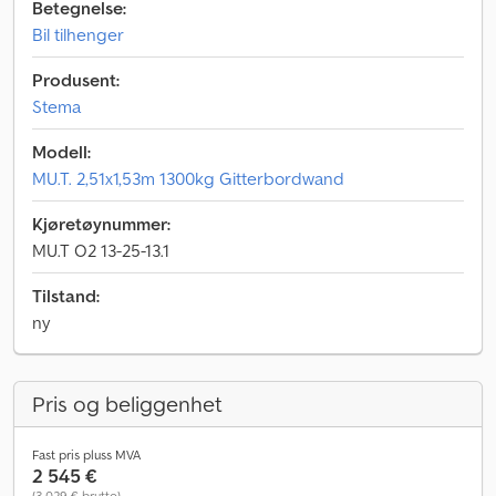
Betegnelse:
Bil tilhenger
Produsent:
Stema
Modell:
MU.T. 2,51x1,53m 1300kg Gitterbordwand
Kjøretøynummer:
MU.T O2 13-25-13.1
Tilstand:
ny
Pris og beliggenhet
Fast pris pluss MVA
2 545 €
(3 029 € brutto)