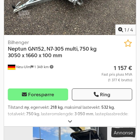
1
/
4
Bilhenger
Neptun
GN152, N7-305 multi, 750 kg
3050 x 1660 x 100 mm
1 157 €
Neu-Ulm
1 349 km
Fast pris pluss MVA
(1 377 € brutto)
Forespørre
Ring
Tilstand:
ny
, egenvekt:
218 kg
, maksimal lastevekt:
532 kg
,
totalvekt:
750 kg
, lasteromslengde:
3 050 mm
, lasteplassbredde:
1 660 mm
, lasteromshøyde:
100 mm
, lasteromsvolum:
0,5 m³
,
farge:
annen
, byggehøyde:
900 mm
, arbeidsbredde:
2 150 mm
,
Annonse