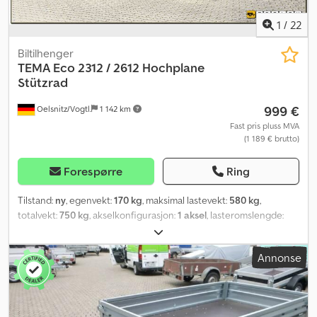
1
/
22
Biltilhenger
TEMA
Eco 2312 / 2612 Hochplane
Stützrad
999 €
Oelsnitz/Vogtl.
1 142 km
Fast pris pluss MVA
(1 189 € brutto)
Forespørre
Ring
Tilstand:
ny
, egenvekt:
170 kg
, maksimal lastevekt:
580 kg
,
totalvekt:
750 kg
, akselkonfigurasjon:
1 aksel
, lasteromslengde:
2 300 mm
, lasteplassbredde:
1 260 mm
, lasteromshøyde:
1 400
mm
, total lengde:
3 210 mm
, total bredde:
1 710 mm
,
Annonse
dekkstørrelse:
R13
, farge:
grå
, tilhengerbrems:
tilhenger uten
bremser
,