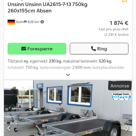
Unsinn
Unsinn UA2615-7-13 750kg
260x155cm Absen
1 874 €
Stuhr
829 km
Fast pris pluss MVA
(2 230 € brutto)
Forespørre
Ring
Tilstand:
ny
, egenvekt:
230 kg
, maksimal lastevekt:
520 kg
,
totalvekt:
750 kg
, lasteromslengde:
2 600 mm
, lasteplassbredde:
1 550 mm
, lasteromshøyde:
150 mm
, dekkstørrelse:
175/70R13
,
Annonse