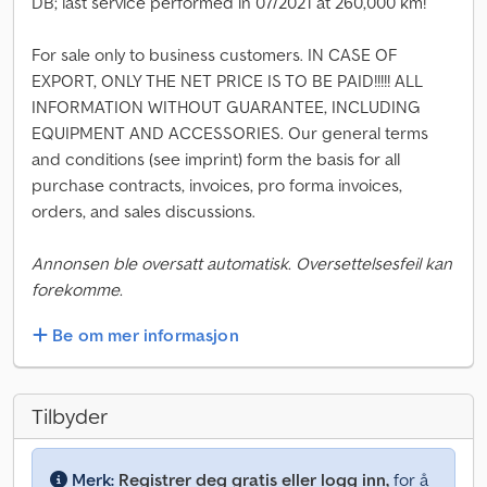
DB; last service performed in 07/2021 at 260,000 km!
For sale only to business customers. IN CASE OF
EXPORT, ONLY THE NET PRICE IS TO BE PAID!!!!! ALL
INFORMATION WITHOUT GUARANTEE, INCLUDING
EQUIPMENT AND ACCESSORIES. Our general terms
and conditions (see imprint) form the basis for all
purchase contracts, invoices, pro forma invoices,
orders, and sales discussions.
Annonsen ble oversatt automatisk. Oversettelsesfeil kan
forekomme.
Be om mer informasjon
Tilbyder
Merk:
Registrer deg gratis eller logg inn,
for å