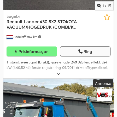
1
/
15
Sugebil
Renault
Lander 430 8X2 STOKOTA
VACUUM/HOGEDRUK /COMBI/K...
Andelst
967 km
Prisinformasjon
Ring
Tilstand:
svært god (brukt)
, kjørelengde:
249 328 km
, effekt:
324
kW (440,52 hk)
, første registrering:
09/2011
, drivstofftype:
diesel
,
farge:
oransje
, akselkonfigurasjon:
8x2
, drivstoff:
diesel
,
akselavstand:
5 650 mm
, førerhus:
sovehytte
, girtype:
mekanisk
,
Annonse
utslippsklasse:
Euro 5
, Byggeår:
2011
, Utstyr:
ABS, aircondition,
cruise control, elektrisk justerbart speil, elektrisk
vindusregulering, parkeringsvarmer, partikkelfilter, spoiler,
tåkelys
,