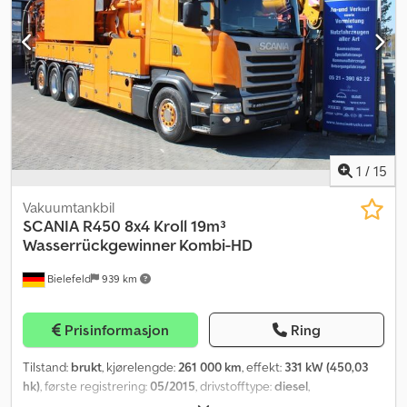
1
/
15
Vakuumtankbil
SCANIA
R450 8x4 Kroll 19m³
Wasserrückgewinner Kombi-HD
Bielefeld
939 km
Prisinformasjon
Ring
Tilstand:
brukt
, kjørelengde:
261 000 km
, effekt:
331 kW (450,03
hk)
, første registrering:
05/2015
, drivstofftype:
diesel
,
akselkonfigurasjon:
3 aksler
, farge:
oransje
, girtype:
automatisk
,