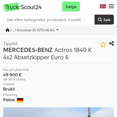
Selge
Søk
/ ... / Annonse-ID: A751-45-64
Tippbil
MERCEDES-BENZ
Actros 1840 K
4x2 Absetzkipper Euro 6
Fast pris pluss MVA
49 900 €
(59 381 € brutto)
Tilstand
Brukt
Plassering
Peine