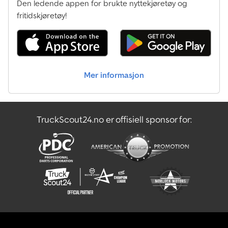
Den ledende appen for brukte nyttekjøretøy og
fritidskjøretøy!
Mer informasjon
TruckScout24.no er offisiell sponsor for: