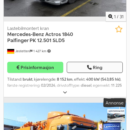
1
/
31
Lastebilmontert kran
Mercedes-Benz
Actros 1840
Palfinger PK 12.501 SLD5
Jestetten
1 427 km
Prisinformasjon
Ring
Tilstand:
brukt
, kjørelengde:
8 152 km
, effekt:
400 kW (543,85 hk)
,
første registrering:
02/2024
, drivstofftype:
diesel
, egenvekt:
11 225
kg
, maksimal lastevekt:
6 775 kg
, totalvekt:
40 000 kg
,
akselkonfigurasjon:
4x2
, neste kontroll (TÜV):
02/2024
, førerhus:
Annonse
daghytte
, girtype:
automatisk
, utslippsklasse:
Euro 6
, antall seter:
2
, total bredde:
25 500 mm
, driftsvekt:
18 000 kg
, Utstyr:
aircondition, kran
,