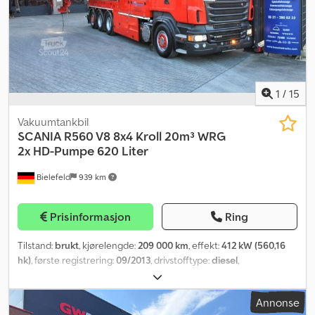
1
/
15
Vakuumtankbil
SCANIA
R560 V8 8x4 Kroll 20m³ WRG
2x HD-Pumpe 620 Liter
Bielefeld
939 km
Prisinformasjon
Ring
Tilstand:
brukt
, kjørelengde:
209 000 km
, effekt:
412 kW (560,16
hk)
, første registrering:
09/2013
, drivstofftype:
diesel
,
akselkonfigurasjon:
3 aksler
, bremser:
retarder
, farge:
rød
, girtype:
halvautomatisk
, utslippsklasse:
Euro 5
, lasteromsvolum:
20 m³
,
Annonse
Utstyr:
ABS, aircondition, elektronisk stabilitetsprogram (ESP),