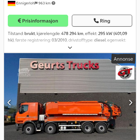
Ennigerloh
963 km
Prisinformasjon
Ring
Tilstand:
brukt
, kjørelengde:
478 294 km
, effekt:
295 kW (401,09
hk)
, første registrering:
03/2010
, drivstofftype:
diesel
, egenvekt:
11 295 kg
, maksimal lastevekt:
14 705 kg
, totalvekt:
26 000 kg
,
dekkstørrelse:
385/65R22,5
, akselkonfigurasjon:
6x2
, neste
Annonse
kontroll (TÜV):
07/2026
, drivstoff:
diesel
, bremser:
motorbremsing
,
farge:
rød
, førerhus:
daghytte
, girtype:
automatisk
, utslippsklasse:
Euro 5
, fjæring:
luft
, antall seter:
2
, forhjul dekkdimensjon:
385/65R22,5
, bakdekkstørrelse:
385/65R22,5
, maksimal hastighet:
90 km/t
, Utstyr:
ABS, aircondition, antispinnsystem, cruise
control, differensialsperre, elektronisk stabilitetsprogram (ESP),
førerhus, gripperhydraulikk, hydraulikk, immobilisersystem,
kjørecomputer, kran, lastebilregistrering, lavt støynivå, sentral
låsing, tilhengerkobling
,