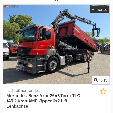
utslippsklasse:
Euro 6
, total høyde:
3 750 mm
, lasteromsvolum:
19
Annonse
m³
, Utstyr:
aircondition, kompressor, kran, navigasjonssystem,
parkeringsvarmer
,
1
/
15
Lastebilmontert kran
Mercedes-Benz
Axor 2543 Terex TLC
145.2 Kran AMF Kipper 6x2 Lift-
Lenkachse