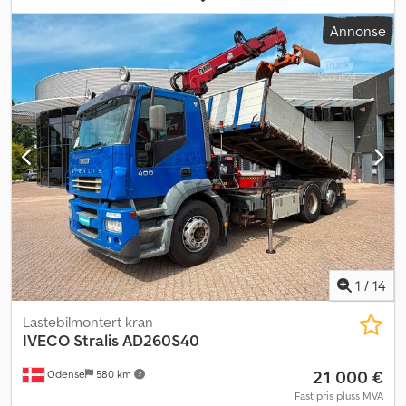
Annonse
1
/
14
Lastebilmontert kran
IVECO
Stralis AD260S40
21 000 €
Odense
580 km
Fast pris pluss MVA