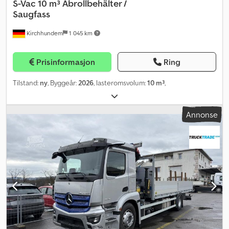
S-Vac 10 m³ Abrollbehälter /
Saugfass
Kirchhundem
1 045 km
Prisinformasjon
Ring
Tilstand:
ny
, Byggeår:
2026
, lasteromsvolum:
10 m³
,
Annonse