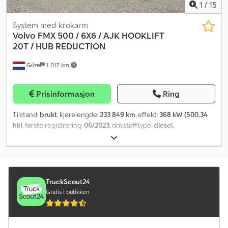
1
/
15
System med krokarm
Volvo
FMX 500 / 6X6 / AJK HOOKLIFT
20T / HUB REDUCTION
Gilze
1 017 km
Prisinformasjon
Ring
Tilstand:
brukt
, kjørelengde:
233 849 km
, effekt:
368 kW (500,34
hk)
, første registrering:
06/2023
, drivstofftype:
diesel
,
dekkstørrelse:
385/65R22.5
, akselkonfigurasjon:
6x6
, drivstoff:
diesel
, bremser:
motorbremsing
, farge:
hvit
, girtype:
automatisk
,
utslippsklasse:
Euro 6
, fjæring:
stål-luft
, Byggeår:
2023
, Utstyr:
ABS,
AdBlue, aircondition, antispinnsystem, cruise control,
differensialsperre, elektrisk vindusregulering,
TruckScout24
navigasjonssystem, sentral låsing, servostyring, setevarmer,
Gratis i butikken
spoiler, tilhengerkobling
,