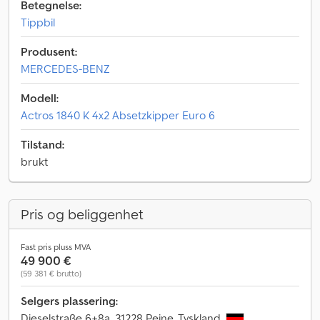
Betegnelse:
Tippbil
Produsent:
MERCEDES-BENZ
Modell:
Actros 1840 K 4x2 Absetzkipper Euro 6
Tilstand:
brukt
Pris og beliggenhet
Fast pris pluss MVA
49 900 €
(59 381 € brutto)
Selgers plassering:
Dieselstraße 6+8a, 31228 Peine, Tyskland