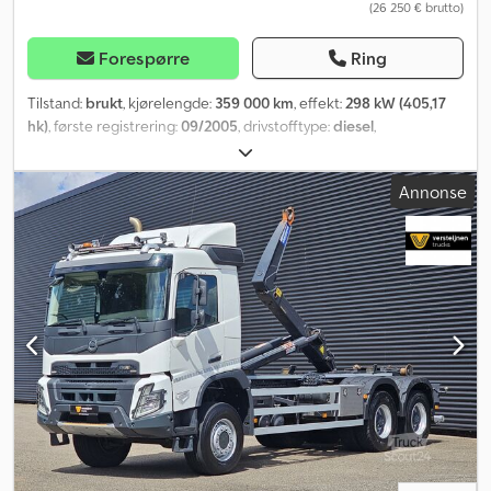
(26 250 € brutto)
Forespørre
Ring
Tilstand:
brukt
, kjørelengde:
359 000 km
, effekt:
298 kW (405,17
hk)
, første registrering:
09/2005
, drivstofftype:
diesel
,
akselkonfigurasjon:
3 aksler
, girtype:
automatisk
, utslippsklasse:
Euro 3
, Byggeår:
2005
,
Annonse