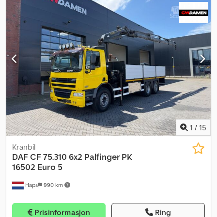
kompressor, kran, navigasjonssystem, parkeringsvarmer
,
1
/
15
Kranbil
DAF
CF 75.310 6x2 Palfinger PK
16502 Euro 5
Haps
990 km
Prisinformasjon
Ring