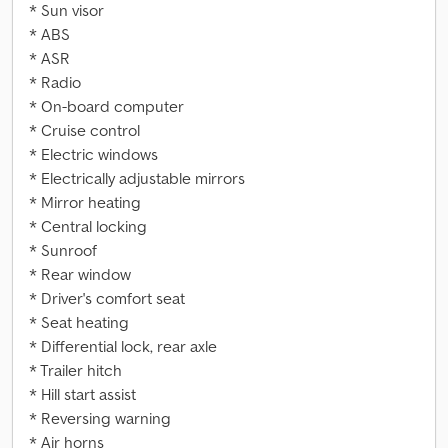
* Sun visor
* ABS
* ASR
* Radio
* On-board computer
* Cruise control
* Electric windows
* Electrically adjustable mirrors
* Mirror heating
* Central locking
* Sunroof
* Rear window
* Driver's comfort seat
* Seat heating
* Differential lock, rear axle
* Trailer hitch
* Hill start assist
* Reversing warning
* Air horns