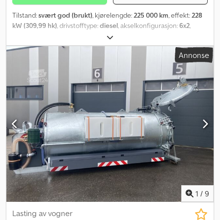
Tilstand:
svært god (brukt)
, kjørelengde:
225 000 km
, effekt:
228
kW (309,99 hk)
, drivstofftype:
diesel
, akselkonfigurasjon:
6x2
,
drivstoff:
diesel
, bremser:
motorbremsing
, farge:
gul
, girtype:
automatisk
, antall gir:
12
, utslippsklasse:
Euro 5
, fjæring:
stål-luft
,
Annonse
lasteromslengde:
6 400 mm
, lasteplassbredde:
2 500 mm
,
lasteromshøyde:
800 mm
, Byggeår:
2009
, Utstyr:
ABS, Bluetooth,
aircondition, elektrisk vindusregulering, servostyring, tåkelys
,
1
/
9
Lasting av vogner