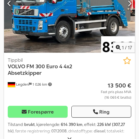
1
/
17
Tippbil
VOLVO
FM 300 Euro 4 4x2
Absetzkipper
13 500 €
Legden
1 026 km
Fast pris pluss MVA
(16 065 € brutto)
Forespørre
Ring
Tilstand:
brukt
, kjørelengde:
614 390 km
, effekt:
226 kW (307,27
hk)
, første registrering:
07/2008
, drivstofftype:
diesel
, totalvekt:
18 000 kg
, akselkonfigurasjon:
2 aksler
, girtype:
automatisk
,