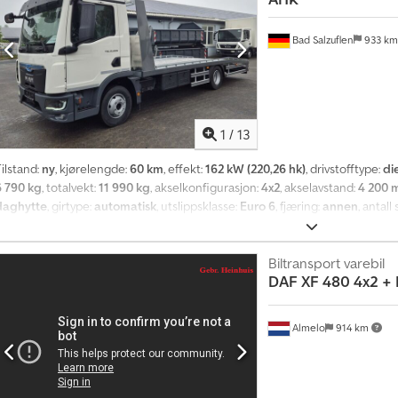
Bad Salzuflen
933 k
1
/
13
ilstand:
ny
, kjørelengde:
60 km
, effekt:
162 kW (220,26 hk)
, drivstofftype:
di
6 790 kg
, totalvekt:
11 990 kg
, akselkonfigurasjon:
4x2
, akselavstand:
4 200
daghytte
, girtype:
automatisk
, utslippsklasse:
Euro 6
, fjæring:
annen
, antall
lasteromslengde:
6 000 mm
, Utstyr:
ABS, aircondition, antispinnsystem, cru
immobilisersystem, kabelvinsj, kjørecomputer, navigasjonssystem, sentral 
Biltransport varebil
DAF
XF 480 4x2 +
Almelo
914 km