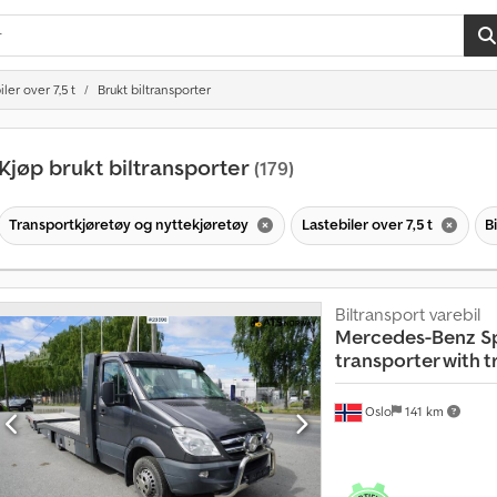
ler over 7,5 t
Brukt biltransporter
Kjøp brukt biltransporter
(179)
Transportkjøretøy og nyttekjøretøy
Lastebiler over 7,5 t
B
Biltransport varebil
Mercedes-Benz
S
transporter with tr
Oslo
141 km
M
å