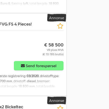
:
Euro 6
, fjæring:
luft
, total lengde:
18 800
:
8 000 kg
, tillatt aksellast (aksel 2):
11 500
sbredde:
2 550 mm
, lasteromshøyde:
1 080
Annonse
 kollisjonspute, retarder, sentral låsing,
FVG FS 4 Pieces!
€ 58 500
VB pluss MVA
(€ 70 785 brutto)
Send forespørsel
første registrering:
03/2020
, drivstofftype:
 700 mm
, drivstoff:
diesel
, bremser:
 total lengde:
18 800 mm
, total bredde:
aksellast (aksel 2):
11 500 kg
, tillatt aksellast
, lasteromshøyde:
1 080 mm
, Byggeår:
2020
,
Annonse
kollisjonspute, retarder, sentral låsing,
x2 Bickeltec