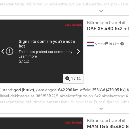
retarder
, farge:
blå
, førerhus:
sovehytte
, girtype:
automatisk
, utslippsklasse
mm
, total bredde:
2 550 mm
, total høyde:
3 900 mm
, tillatt aksellast (aksel 1)
kg
, tillatt aksellast (aksel 3):
7 500 kg
, lasteromslengde:
7 100 mm
, lasteplas
mm
, Byggeår:
2020
, Utstyr:
AdBlue, aircondition, elektrisk vindusregulering,
Biltransport varebil
DAF
XF 480 6x2 + 
servostyring, tilhengerkobling
,
Almelo
914 km
1
/
14
ilstand:
god (brukt)
, kjørelengde:
642 296 km
, effekt:
353 kW (479,95 hk)
, 
diesel
, dekkstørrelse:
385/55R22,5
, akselkonfigurasjon:
6x2
, akselavstand:
4
retarder
, farge:
blå
, girtype:
automatisk
, utslippsklasse:
Euro 6
, fjæring:
luft
,
2 550 mm
, total høyde:
3 900 mm
, tillatt aksellast (aksel 1):
8 000 kg
, tillatt 
aksel 3):
7 500 kg
, lasteromslengde:
7 100 mm
, lasteplassbredde:
2 550 mm
tstyr:
AdBlue, aircondition, differensialsperre, elektrisk vindusregulering, 
Biltransport varebil
MAN
TGS 35.480 8
servostyring, tilhengerkobling
,