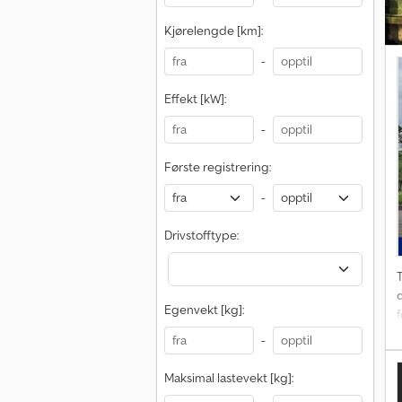
Kjørelengde [km]:
-
Effekt [kW]:
-
Første registrering:
-
Drivstofftype:
T
Egenvekt [kg]:
-
Maksimal lastevekt [kg]: