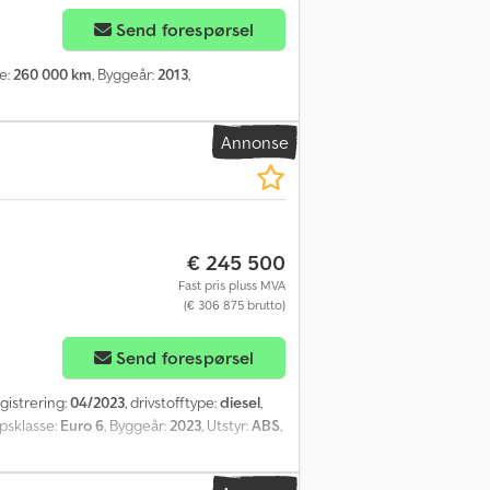
Send forespørsel
e:
260 000 km
, Byggeår:
2013
,
Annonse
€ 245 500
Fast pris pluss MVA
(€ 306 875 brutto)
Send forespørsel
egistrering:
04/2023
, drivstofftype:
diesel
,
ppsklasse:
Euro 6
, Byggeår:
2023
, Utstyr:
ABS
,