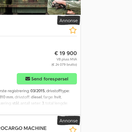
Annonse
€ 19 900
VB pluss MVA
(€ 24 079 brutto)
Send forespørsel
ørste registrering:
03/2015
, drivstofftype:
 310 mm
, drivstoff:
diesel
, farge:
hvit
,
fjæring:
stål
, antall seter:
3
, total lengde:
e:
5 750 mm
, lasteplassbredde:
2 320 mm
,
ktrisk justerbart speil, elektrisk
Annonse
UROCARGO MACHINE