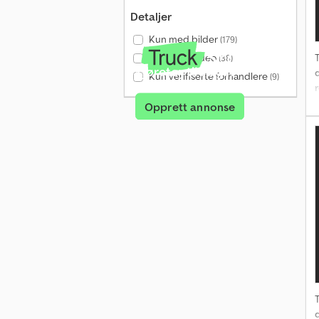
Detaljer
Kun med bilder
(179)
Kun med video
T
(38)
Kjøretøy til salgs?
Kun verifiserte forhandlere
(9)
Opprett annonse
A
T