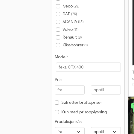
Iveco
(29)
DAF
(26)
SCANIA
(18)
Volvo
(11)
Renault
(8)
Kässbohrer
(1)
Modell:
T
Pris:
-
Søk etter bruttopriser
Kun med prisopplysning
Produksjonsår:
-