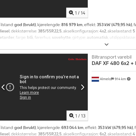
1
/
14
ilstand:
god (brukt)
, kjørelengde:
816 979 km
, effekt:
353 kW (479,95 hk)
, 
diesel
, dekkstørrelse:
385/55R22,5
, akselkonfigurasjon:
4x2
, akselavstand:
5
retarder
, farge:
blå
, førerhus:
sovehytte
, girtype:
automatisk
, utslippsklasse
mm
, total bredde:
2 550 mm
, total høyde:
3 900 mm
, tillatt aksellast (aksel 1)
kg
, lasteromslengde:
6 000 mm
, lasteplassbredde:
2 550 mm
, lasteromshøy
dBlue, aircondition, differensialsperre, elektrisk vindusregulering, kollisj
Biltransport varebil
DAF
XF 480 6x2 + 
servostyring, tilhengerkobling
,
Almelo
914 km
1
/
13
ilstand:
god (brukt)
, kjørelengde:
693 044 km
, effekt:
353 kW (479,95 hk)
,
diesel
, dekkstørrelse:
385/55R22,5
, akselkonfigurasjon:
6x2
, akselavstand:
4