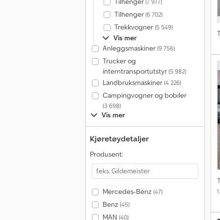
Tilhenger
(7 977)
Tilhenger
(6 702)
Trekkvogner
(5 549)
T
Vis mer
Anleggsmaskiner
(9 756)
Trucker og
interntransportutstyr
(5 982)
Landbruksmaskiner
(4 226)
Campingvogner og bobiler
(3 698)
Vis mer
Kjøretøydetaljer
Produsent:
T
t
Mercedes-Benz
(47)
Benz
(45)
MAN
(40)