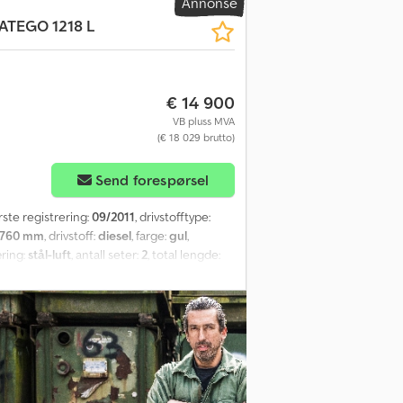
Annonse
ATEGO 1218 L
€ 14 900
VB pluss MVA
(€ 18 029 brutto)
Send forespørsel
ørste registrering:
09/2011
, drivstofftype:
 760 mm
, drivstoff:
diesel
, farge:
gul
,
æring:
stål-luft
, antall seter:
2
, total lengde:
:
6 450 mm
, lasteplassbredde:
2 450 mm
,
usterbart speil, setevarmer
,