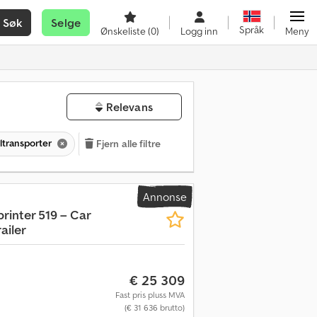
Søk
Selge
Språk
Ønskeliste
(0)
Logg inn
Meny
Relevans
iltransporter
Fjern alle filtre
Annonse
printer 519 – Car
ailer
€ 25 309
Fast pris pluss MVA
(€ 31 636 brutto)