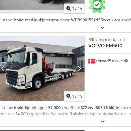
n
e
1
/
15
d
l
ilstand:
brukt
, maskin-/kjøretøynummer:
WDB9061551N55xxxx
, kjørelengd
i
g
o
Biltransport lastebil
v
VOLVO
FM500
e
r
Odense
580 km
1
4
0
0
0
1
/
14
0
k
ilstand:
brukt
, kjørelengde:
57 000 km
, effekt:
372 kW (505,78 hk)
, første r
j
otalvekt:
34 000 kg
, akselkonfigurasjon:
3 aksler
, girtype:
automatisk
, utsli
ø
p
s