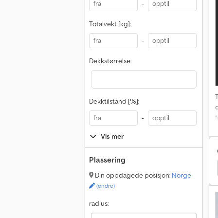
-
Totalvekt [kg]:
-
Dekkstørrelse:
T
Dekktilstand [%]:
-
Vis mer
e
Plassering
Varebil
Man Minibuss
Mercedes Benz Minibuss
Din oppdagede posisjon:
Norge
(endre)
radius: