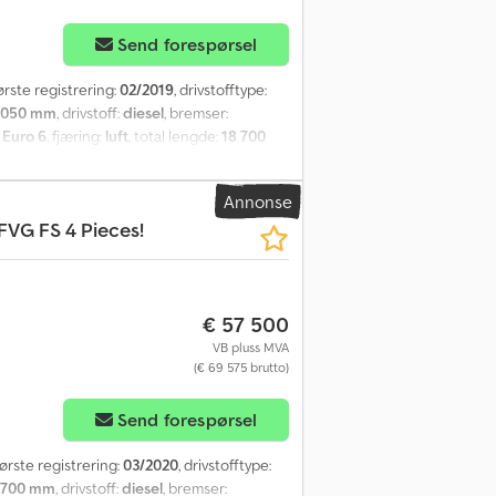
Send forespørsel
første registrering:
02/2019
, drivstofftype:
 050 mm
, drivstoff:
diesel
, bremser:
:
Euro 6
, fjæring:
luft
, total lengde:
18 700
:
8 000 kg
, tillatt aksellast (aksel 2):
12 600
de:
1 050 mm
, Byggeår:
2019
, Utstyr:
Annonse
onspute, retarder, sentral låsing,
FVG FS 4 Pieces!
€ 57 500
VB pluss MVA
(€ 69 575 brutto)
Send forespørsel
 første registrering:
03/2020
, drivstofftype:
 700 mm
, drivstoff:
diesel
, bremser: