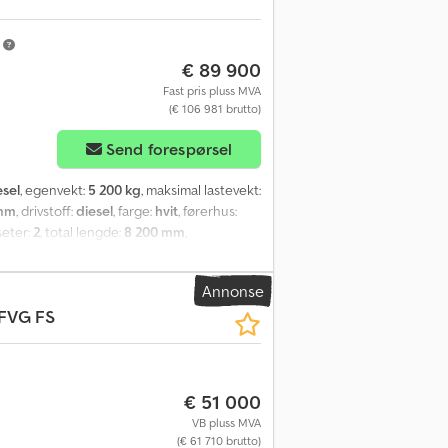
m
€ 89 900
Fast pris pluss MVA
(€ 106 981 brutto)
Send forespørsel
esel
, egenvekt:
5 200 kg
, maksimal lastevekt:
 mm
, drivstoff:
diesel
, farge:
hvit
, førerhus:
 seter:
2
, total lengde:
8 200 mm
,
ise control, differensialsperre,
låsing, spoiler, tilhengerkobling
,
Annonse
 FVG FS
€ 51 000
VB pluss MVA
(€ 61 710 brutto)