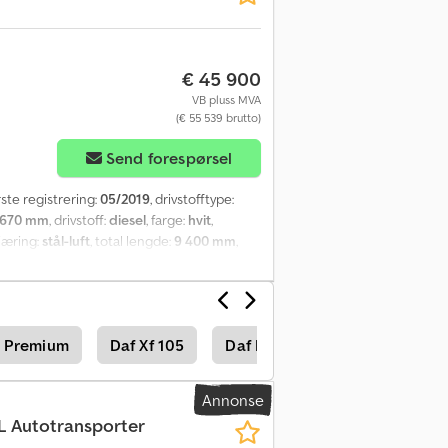
€ 45 900
VB pluss MVA
(€ 55 539 brutto)
Send forespørsel
ørste registrering:
05/2019
, drivstofftype:
 670 mm
, drivstoff:
diesel
, farge:
hvit
,
fjæring:
stål-luft
, total lengde:
9 400 mm
,
, lasteplassbredde:
2 440 mm
,
n, antispinnsystem, cruise control,
t Premium
Daf Xf 105
Daf Lf 45
Annonse
L Autotransporter