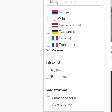
Ubegrenset
(179)
Norge
(1)
Oslo
(1)
Nederland
(74)
Tyskland
(68)
Italia
(12)
Frankrike
(9)
T
Vis mer
Tilstand
Ny
(14)
Brukt
(165)
Salgsformat
Småannonser
(179)
Auksjoner
(0)