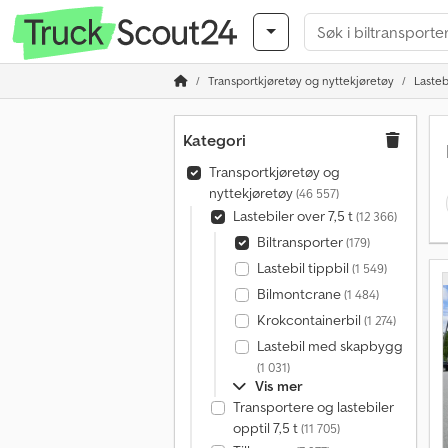
Transportkjøretøy og nyttekjøretøy
Lastebi
Kategori
Transportkjøretøy og
nyttekjøretøy
(46 557)
Lastebiler over 7,5 t
(12 366)
Biltransporter
(179)
Lastebil tippbil
(1 549)
Bilmontcrane
(1 484)
Krokcontainerbil
(1 274)
Lastebil med skapbygg
(1 031)
Vis mer
Transportere og lastebiler
opptil 7,5 t
(11 705)