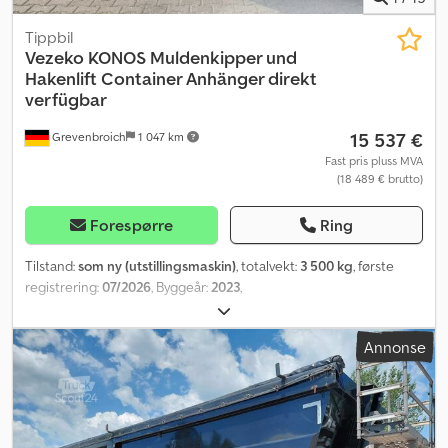
Tippbil
Vezeko
KONOS Muldenkipper und
Hakenlift Container Anhänger direkt
verfügbar
15 537 €
Grevenbroich
1 047 km
Fast pris pluss MVA
(18 489 € brutto)
Forespørre
Ring
Tilstand:
som ny (utstillingsmaskin)
, totalvekt:
3 500 kg
, første
registrering:
07/2026
, Byggeår:
2023
,
Annonse