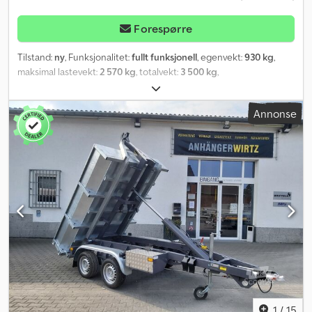
Forespørre
Tilstand:
ny
, Funksjonalitet:
fullt funksjonell
, egenvekt:
930 kg
,
maksimal lastevekt:
2 570 kg
, totalvekt:
3 500 kg
,
akselkonfigurasjon:
2 aksler
, lasteromslengde:
1 800 mm
,
lasteplassbredde:
1 300 mm
, lasteromshøyde:
1 000 mm
,
Annonse
lasteromsvolum:
2 m³
, dekkstørrelse:
14 Zoll
, farge:
blå
,
1
/
15