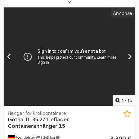
Annonse
1
/
14
Henger for krokcontainere
Gotha
TL 35.27 Tieflader
Containeranhänger 3.5
3 300 €
Wendelstein
1 248 km