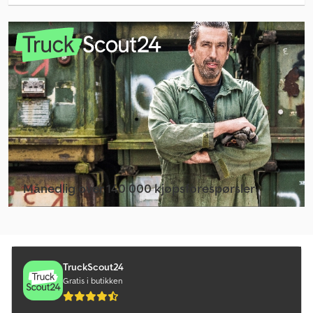
Linde L 16
Linde V
Man Lastebiler
Man Le
Man Tge
Man Tge 3
Man Tgl 8
Månedlig over 140 000 kjøpsforespørsler
Man Tgm 12
Velg forhandlerpakke
Man Tgm 18
Man Varebil
TruckScout24
Gratis i butikken
Mercedes Benz Lastebiler