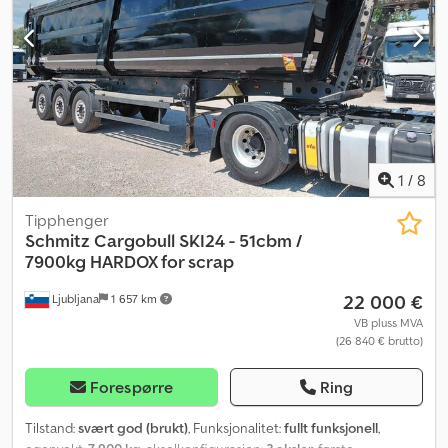
1
/
8
Tipphenger
Schmitz Cargobull
SKI24 - 51cbm /
7900kg HARDOX for scrap
22 000 €
Ljubljana
1 657 km
VB pluss MVA
(26 840 € brutto)
Forespørre
Ring
Tilstand:
svært god (brukt)
, Funksjonalitet:
fullt funksjonell
,