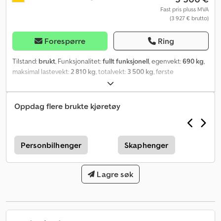
Fast pris pluss MVA
(3 927 € brutto)
Forespørre
Ring
Tilstand:
brukt
, Funksjonalitet:
fullt funksjonell
, egenvekt:
690 kg
,
maksimal lastevekt:
2 810 kg
, totalvekt:
3 500 kg
, første
registrering:
02/2013
, lasteromslengde:
2 800 mm
,
lasteplassbredde:
1 750 mm
, lasteromshøyde:
600 mm
, total
lengde:
4 900 mm
, total bredde:
2 330 mm
, total høyde:
950 mm
,
Oppdag flere brukte kjøretøy
tilhengerbrems:
tilhenger med bremser
, Byggeår:
2013
,
Personbilhenger
Skaphenger
Lagre søk