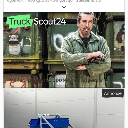
egenvekt:
7 900 kg
, akselkonfigurasjon:
3 aksler
, første
registrering:
12/2020
, fjæring:
luft
, farge:
svart
, Utstyr:
ABS
,
Månedlig over 140 000 kjøpsforespørsler
Velg forhandlerpakke
Annonse