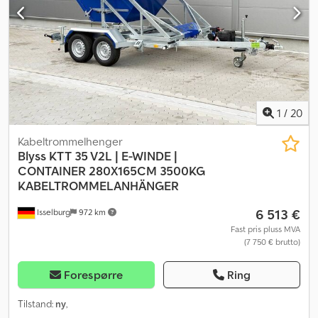
1
/
20
Kabeltrommelhenger
Blyss
KTT 35 V2L | E-WINDE |
CONTAINER 280X165CM 3500KG
KABELTROMMELANHÄNGER
6 513 €
Isselburg
972 km
Fast pris pluss MVA
(7 750 € brutto)
Forespørre
Ring
Tilstand:
ny
,