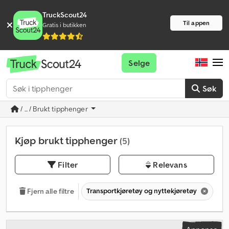
TruckScout24
Til appen
Gratis i butikken
Selge
Søk
/ ... / Brukt tipphenger
Kjøp brukt tipphenger
(5)
Filter
Relevans
Transportkjøretøy og nyttekjøretøy
Ti
Fjern alle filtre