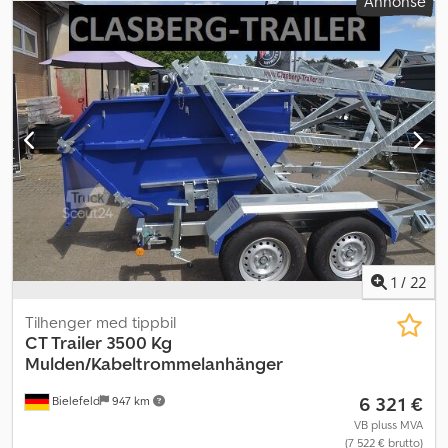
Annonse
1
/
22
Tilhenger med tippbil
CT Trailer
3500 Kg
Mulden/Kabeltrommelanhänger
6 321 €
Bielefeld
947 km
VB pluss MVA
(7 522 € brutto)