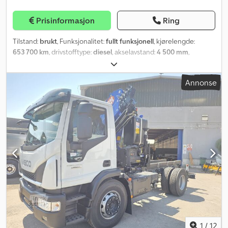
Prisinformasjon
Ring
Tilstand:
brukt
, Funksjonalitet:
fullt funksjonell
, kjørelengde:
653 700 km
, drivstofftype:
diesel
, akselavstand:
4 500 mm
,
drivstoff:
diesel
, farge:
hvit
, førerhus:
daghytte
, utslippsklasse:
Euro 3
, Byggeår:
2004
, Utstyr:
aircondition
,
Annonse
1
/
12