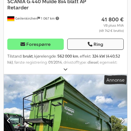
SCANIA
G 440 Mulde 8x4 blatt AP
Retarder
41 800 €
Geilenkirchen
1 067 km
VB pluss MVA
(49 742 € brutto)
Forespørre
Ring
Tilstand:
brukt
, kjørelengde:
562 000 km
, effekt:
324 kW (440,52
hk)
, første registrering:
01/2014
, drivstofftype:
diesel
, egenvekt:
13 500 kg
, maksimal lastevekt:
18 500 kg
, totalvekt:
32 000 kg
,
dekkstørrelse:
385/65 R22.5
, akselkonfigurasjon:
8x4
, neste
Annonse
kontroll (TÜV):
01/2027
, drivstoff:
diesel
, bremser:
retarder
, girtype:
automatisk
, utslippsklasse:
Euro 5
, fjæring:
stål
, lasteromslengde:
6 000 mm
, Byggeår:
2014
, Utstyr:
ABS, aircondition, har hatt en
ulykke, lastebilregistrering, retarder, tilhengerkobling
,