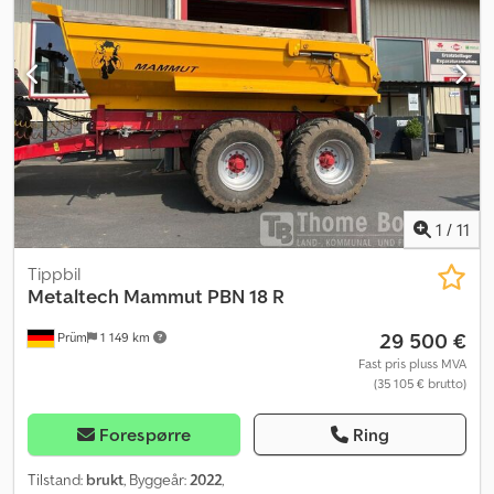
1
/
11
Tippbil
Metaltech Mammut PBN 18 R
29 500 €
Prüm
1 149 km
Fast pris pluss MVA
(35 105 € brutto)
Forespørre
Ring
Tilstand:
brukt
, Byggeår:
2022
,