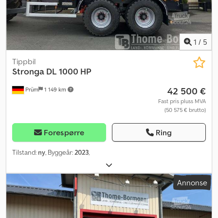
1
/
5
Tippbil
Stronga DL 1000 HP
42 500 €
Prüm
1 149 km
Fast pris pluss MVA
(50 575 € brutto)
Forespørre
Ring
Tilstand:
ny
, Byggeår:
2023
,
Annonse