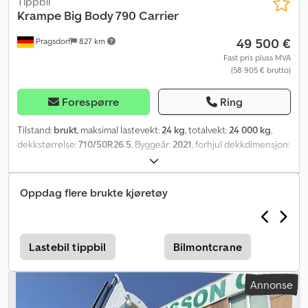
Tippbil
Krampe
Big Body 790 Carrier
49 500 €
Pragsdorf
827 km
Fast pris pluss MVA
(58 905 € brutto)
Forespørre
Ring
Tilstand:
brukt
, maksimal lastevekt:
24 kg
, totalvekt:
24 000 kg
,
dekkstørrelse:
710/50R26.5
, Byggeår:
2021
, forhjul dekkdimensjon:
710/50R26.5
, bakdekkstørrelse:
710/50R26.5
, driftsvekt:
24 000
kg
, maksimal hastighet:
40 km/t
, Utstyr:
belysning
,
Oppdag flere brukte kjøretøy
Lastebil tippbil
Bilmontcrane
Annonse