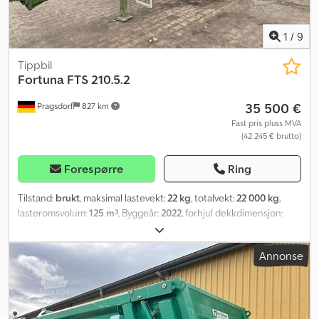
1
/
9
Tippbil
Fortuna
FTS 210.5.2
35 500 €
Pragsdorf
827 km
Fast pris pluss MVA
(42 245 € brutto)
Forespørre
Ring
Tilstand:
brukt
, maksimal lastevekt:
22 kg
, totalvekt:
22 000 kg
,
lasteromsvolum:
125 m³
, Byggeår:
2022
, forhjul dekkdimensjon:
650/55R26.%
, driftsvekt:
22 000 kg
, Utstyr:
trykkluftbrems
,
Annonse