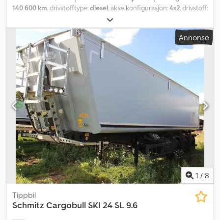
140 600 km
, drivstofftype:
diesel
, akselkonfigurasjon:
4x2
, drivstoff:
diesel
, farge:
hvit
, førerhus:
daghytte
, utslippsklasse:
euro2
, antall
seter:
3
, Byggeår:
1997
, Utstyr:
kran
,
Annonse
1
/
8
Tippbil
Schmitz Cargobull
SKI 24 SL 9.6