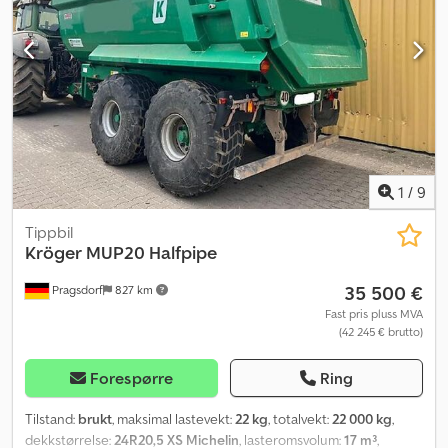
1
/
9
Tippbil
Kröger
MUP20 Halfpipe
35 500 €
Pragsdorf
827 km
Fast pris pluss MVA
(42 245 € brutto)
Forespørre
Ring
Tilstand:
brukt
, maksimal lastevekt:
22 kg
, totalvekt:
22 000 kg
,
dekkstørrelse:
24R20,5 XS Michelin
, lasteromsvolum:
17 m³
,