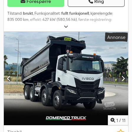
Forespørre
Ring
Tilstand:
brukt
, Funksjonalitet:
fullt funksjonell
, kjørelengde:
835 000 km
, effekt:
427 kW (580,56 hk)
, første registrering:
10/2017
, drivstofftype:
diesel
, egenvekt:
9 005 kg
, maksimal
lastevekt:
44 000 kg
, totalvekt:
44 000 kg
, dekkstørrelse:
Annonse
385/65/22,5+315/80/22,5
, dekktilstand:
80 prosent
,
akselkonfigurasjon:
4x2
, neste kontroll (TÜV):
12/2025
,
drivstofftank kapasitet:
1 100 l
, farge:
svart
, girtype:
automatisk
,
utslippsklasse:
Euro 6
, fjæring:
luft
, Byggeår:
2017
, Utstyr:
aircondition, ekstra frontlykter, hydraulikk
,
1
/
11
Tippbil