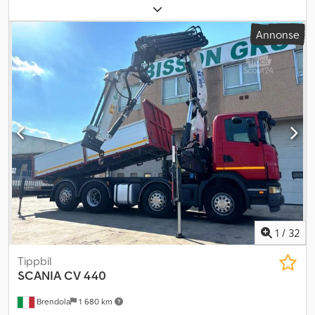
Annonse
1
/
32
Tippbil
SCANIA
CV 440
Brendola
1 680 km