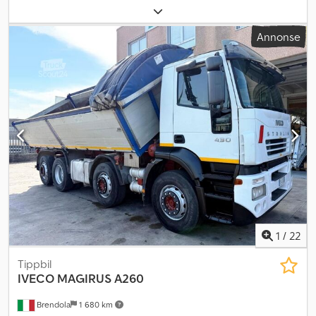
Byggeår:
2021
, forhjul dekkdimensjon:
24R20,5 XS Michelin
,
bakdekkstørrelse:
24R20,5 XS Michelin
, driftsvekt:
22 000 kg
,
Annonse
maksimal hastighet:
40 km/t
,
1
/
22
Tippbil
IVECO
MAGIRUS A260
Brendola
1 680 km