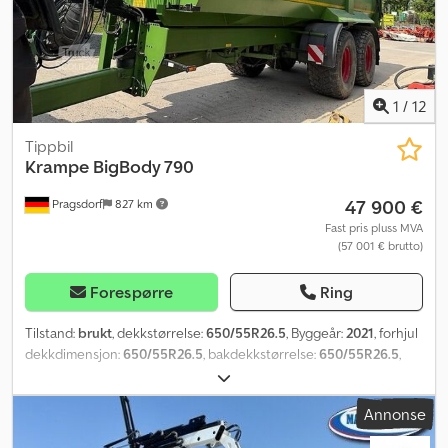
1
/
12
Tippbil
Krampe
BigBody 790
47 900 €
Pragsdorf
827 km
Fast pris pluss MVA
(57 001 € brutto)
Forespørre
Ring
Tilstand:
brukt
, dekkstørrelse:
650/55R26.5
, Byggeår:
2021
, forhjul
dekkdimensjon:
650/55R26.5
, bakdekkstørrelse:
650/55R26.5
,
maksimal hastighet:
40 km/t
,
Annonse