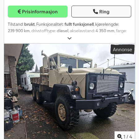
Prisinformasjon
Ring
Tilstand:
brukt
, Funksjonalitet:
fullt funksjonell
, kjørelengde:
239 900 km
, drivstofftype:
diesel
, akselavstand:
4 350 mm
, farge:
rød
, førerhus:
daghytte
, utslippsklasse:
Euro 5
, Byggeår:
2011
,
Utstyr:
aircondition, kran
,
Annonse
1
/
4