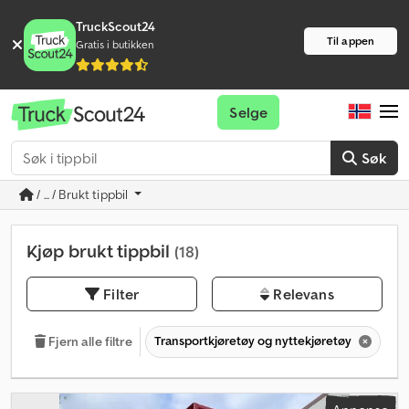
TruckScout24
Til appen
Gratis i butikken
Selge
Søk
/ ... / Brukt tippbil
Kjøp brukt tippbil
(18)
Filter
Relevans
Transportkjøretøy og nyttekjøretøy
La
Fjern alle filtre