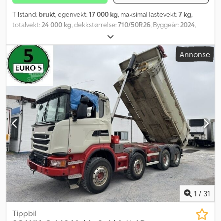
Tilstand:
brukt
, egenvekt:
17 000 kg
, maksimal lastevekt:
7 kg
,
totalvekt:
24 000 kg
, dekkstørrelse:
710/50R26
, Byggeår:
2024
,
forhjul dekkdimensjon:
710/50R26
, bakdekkstørrelse:
710/50R26
,
driftsvekt:
24 000 kg
, maksimal hastighet:
40 km/t
, Utstyr:
Annonse
trykkluftbrems
,
1
/
31
Tippbil