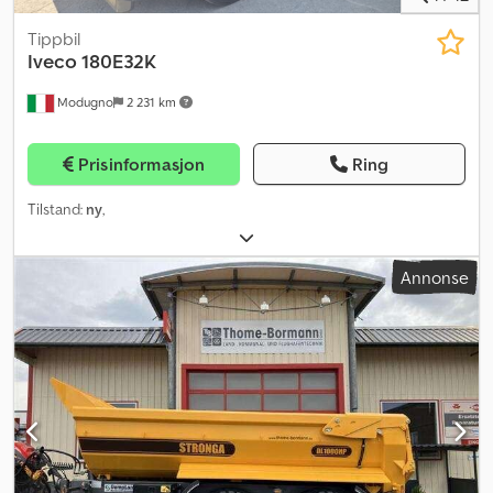
Tippbil
Iveco
180E32K
Modugno
2 231 km
Prisinformasjon
Ring
Tilstand:
ny
,
Annonse