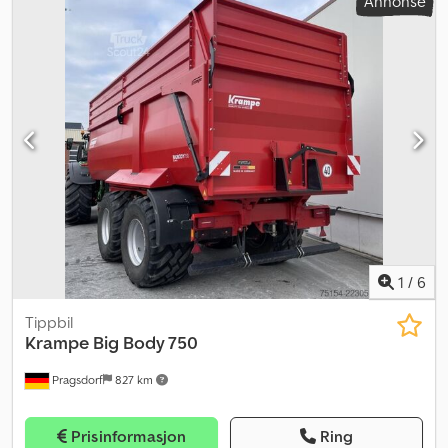
Annonse
1
/
6
Tippbil
Krampe
Big Body 750
Pragsdorf
827 km
Prisinformasjon
Ring