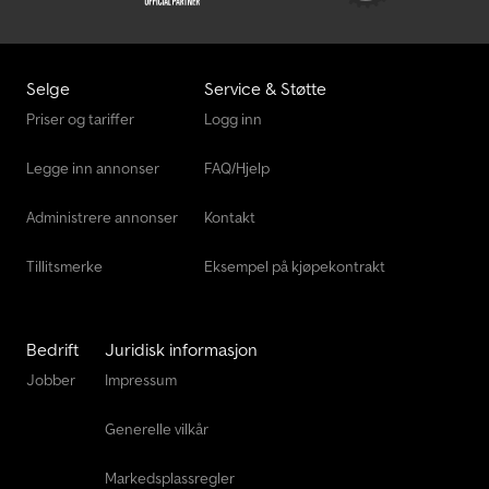
Tec Rotec
Vw Minibuss
Selge
Service & Støtte
Vw T 4
Priser og tariffer
Logg inn
Vw T 5
Legge inn annonser
FAQ/Hjelp
Vw Varebil
Administrere annonser
Kontakt
Tillitsmerke
Eksempel på kjøpekontrakt
Bedrift
Juridisk informasjon
Jobber
Impressum
Generelle vilkår
Markedsplassregler