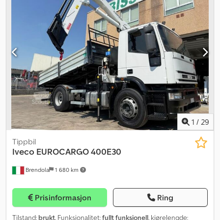
1
/
29
Tippbil
Iveco
EUROCARGO 400E30
Brendola
1 680 km
Prisinformasjon
Ring
Tilstand:
brukt
, Funksjonalitet:
fullt funksjonell
, kjørelengde: