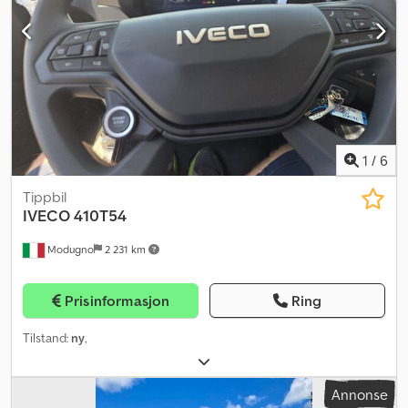
1
/
6
Tippbil
IVECO
410T54
Modugno
2 231 km
Prisinformasjon
Ring
Tilstand:
ny
,
Annonse