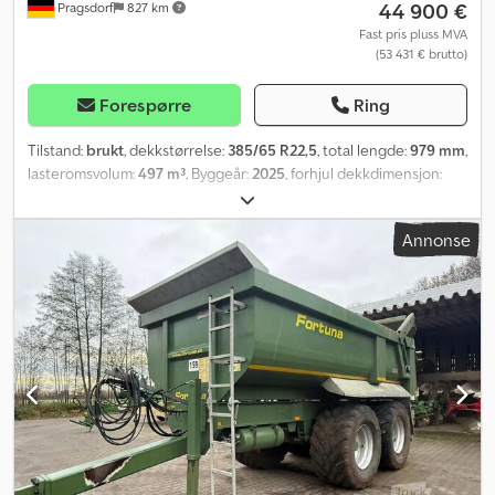
44 900 €
Pragsdorf
827 km
Fast pris pluss MVA
(53 431 € brutto)
Forespørre
Ring
Tilstand:
brukt
, dekkstørrelse:
385/65 R22,5
, total lengde:
979 mm
,
lasteromsvolum:
497 m³
, Byggeår:
2025
, forhjul dekkdimensjon:
385/65 R22,5
, bakdekkstørrelse:
385/65 R22,5
, Utstyr:
trykkluftbrems
,
Annonse