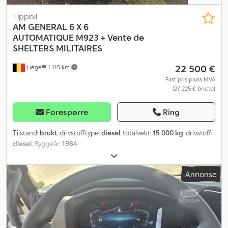
Tippbil
AM GENERAL 6 X 6
AUTOMATIQUE
M923 + Vente de
SHELTERS MILITAIRES
22 500 €
Liège
1 115 km
Fast pris pluss MVA
(27 225 € brutto)
Forespørre
Ring
Tilstand:
brukt
, drivstofftype:
diesel
, totalvekt:
15 000 kg
, drivstoff:
diesel
, Byggeår:
1984
,
Annonse