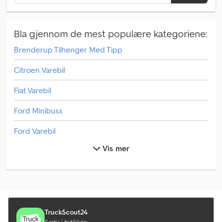
Bla gjennom de mest populære kategoriene:
Brenderup Tilhenger Med Tipp
Citroen Varebil
Fiat Varebil
Ford Minibuss
Ford Varebil
Vis mer
Kabelstyrt Rull-Av Tipper
Man Lastebiler
Man Minibuss
Man Tge
TruckScout24
Gratis i butikken