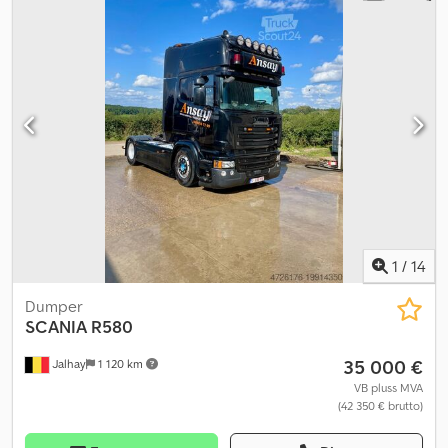
1
/
14
Dumper
SCANIA
R580
35 000 €
Jalhay
1 120 km
VB pluss MVA
(42 350 € brutto)