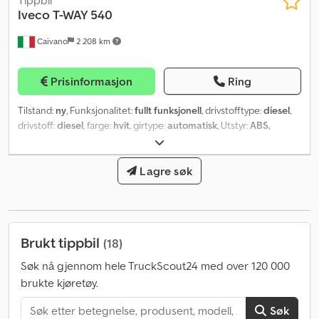
Iveco
T-WAY 540
Caivano
2 208 km
Prisinformasjon
Ring
Tilstand:
ny
, Funksjonalitet:
fullt funksjonell
, drivstofftype:
diesel
,
drivstoff:
diesel
, farge:
hvit
, girtype:
automatisk
, Utstyr:
ABS,
AdBlue, aircondition, kollisjonspute, navigasjonssystem
,
Lagre søk
Brukt tippbil
(18)
Søk nå gjennom hele TruckScout24 med over 120 000
brukte kjøretøy.
Søk