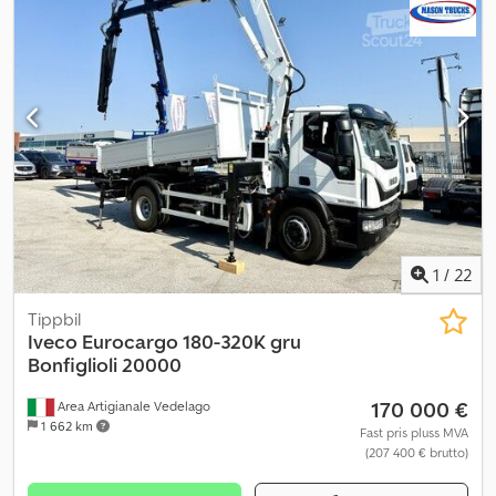
1
/
22
Tippbil
Iveco
Eurocargo 180-320K gru
Bonfiglioli 20000
170 000 €
Area Artigianale Vedelago
1 662 km
Fast pris pluss MVA
(207 400 € brutto)