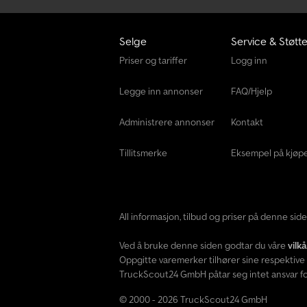
Selge
Service & Støtt
Priser og tariffer
Logg inn
Legge inn annonser
FAQ/Hjelp
Administrere annonser
Kontakt
Tillitsmerke
Eksempel på kjøp
All informasjon, tilbud og priser på denne si
Ved å bruke denne siden godtar du våre
vilk
Oppgitte varemerker tilhører sine respektive 
TruckScout24 GmbH påtar seg intet ansvar for
© 2000 - 2026 TruckScout24 GmbH