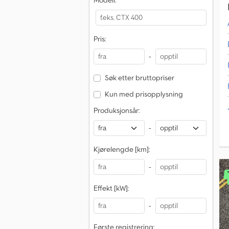
Modell:
Pris:
-
Søk etter bruttopriser
Kun med prisopplysning
Produksjonsår:
-
Kjørelengde [km]:
-
Effekt [kW]:
-
Første registrering: