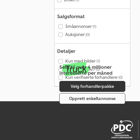
Salgsformat
Småannonser
(1)
Auksjoner
(0)
Detaljer
Kun med bilder
(1)
Selg til over 4 millioner
Kun med video
(0)
interesserte per måned
Kun verifiserte forhandlere
(0)
Velg forhandlerpakke
Opprett enkeltannonse