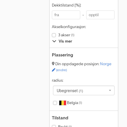
Dekktilstand [%]:
-
Akselkonfigurasjon:
3 akser
(1)
Vis mer
Plassering
Din oppdagede posisjon:
Norge
(endre)
radius:
Ubegrenset
(1)
Belgia
(1)
Tilstand
Brukt
(1)