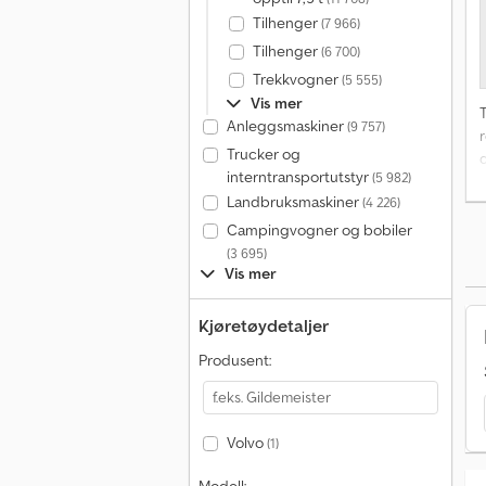
Tilhenger
(7 966)
Tilhenger
(6 700)
Trekkvogner
(5 555)
Vis mer
T
Anleggsmaskiner
(9 757)
r
Trucker og
interntransportutstyr
(5 982)
Landbruksmaskiner
(4 226)
Campingvogner og bobiler
t
(3 695)
Vis mer
Kjøretøydetaljer
f
Produsent:
s
Volvo
(1)