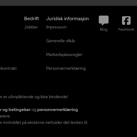
e
Bedrift
Juridisk informasjon
Jobber
Impressum
Blog
Facebook
Generelle vilkår
Markedsplassregler
ekontrakt
Personvernerklæring
den er uforpliktende og ikke bindende!
år og betingelser
og
personvernerklæring
.
eiere.
 innholdet på eksterne nettsider det lenkes til.