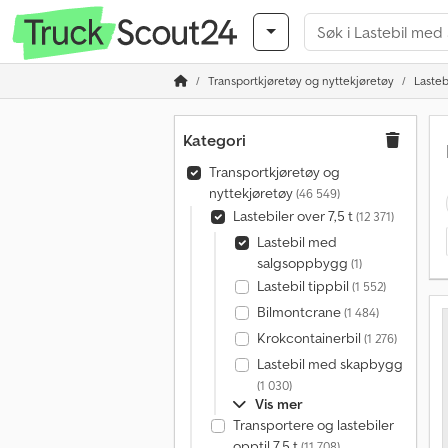
Transportkjøretøy og nyttekjøretøy
Lastebi
Kategori
Transportkjøretøy og
nyttekjøretøy
(46 549)
Lastebiler over 7,5 t
(12 371)
Lastebil med
salgsoppbygg
(1)
Lastebil tippbil
(1 552)
Bilmontcrane
(1 484)
Krokcontainerbil
(1 276)
Lastebil med skapbygg
(1 030)
Vis mer
Transportere og lastebiler
opptil 7,5 t
(11 708)