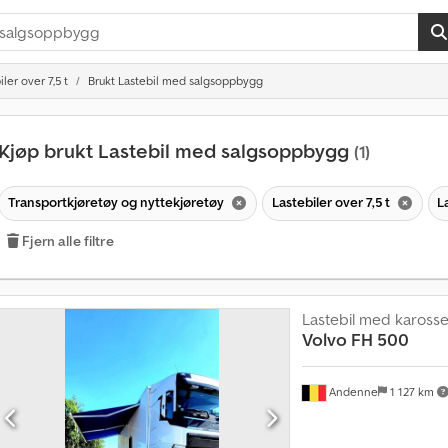
ler over 7,5 t
Brukt Lastebil med salgsoppbygg
Kjøp brukt Lastebil med salgsoppbygg
(1)
Transportkjøretøy og nyttekjøretøy
Lastebiler over 7,5 t
L
Fjern alle filtre
Lastebil med karosse
Volvo
FH 500
Andenne
1 127 km
S
a