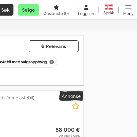
Søk
Selge
Språk
Ønskeliste
(0)
Logg inn
Meny
Relevans
astebil med salgsoppbygg
Annonse
ri (Demolastebil)
88 000 €
VB pluss MVA