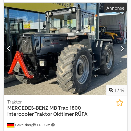
registrering:
01/2025
, drivstofftank kapasitet:
93 l
, farge:
svart
,
Annonse
antall seter:
21
, Byggeår:
2026
, Utstyr:
ABS, aircondition,
antispinnsystem, bruktkjøretøygaranti, elektronisk
stabilitetsprogram (ESP), immobilisersystem, kjørecomputer,
kollisjonspute, navigasjonssystem, parkeringssensorer,
parkeringsvarmer, partikkelfilter, ryggekamera, sentral låsing,
servostyring, skyvedør, spoiler, tilhengerkobling
,
1
/
14
Traktor
MERCEDES-BENZ
MB Trac 1800
intercooler Traktor Oldtimer RÜFA
Gevelsberg
1 019 km