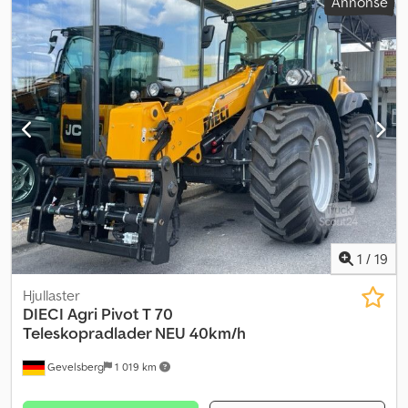
Annonse
antall seter:
9
, Byggeår:
2026
, Utstyr:
ABS, aircondition,
antispinnsystem, bruktkjøretøygaranti, cruise control,
elektronisk stabilitetsprogram (ESP), immobilisersystem,
kjørecomputer, kollisjonspute, navigasjonssystem,
parkeringssensorer, parkeringsvarmer, partikkelfilter, sentral
låsing, skyvedør, tilhengerkobling
,
1
/
19
Hjullaster
DIECI
Agri Pivot T 70
Teleskopradlader NEU 40km/h
Gevelsberg
1 019 km