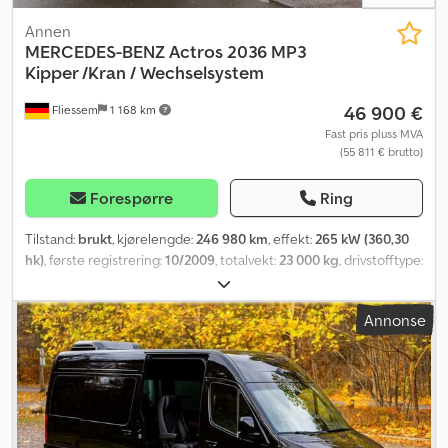
Annen
MERCEDES-BENZ
Actros 2036 MP3
Kipper /Kran / Wechselsystem
46 900 €
Fliessem
1 168 km
Fast pris pluss MVA
(55 811 € brutto)
Forespørre
Ring
Tilstand:
brukt
, kjørelengde:
246 980 km
, effekt:
265 kW (360,30
hk)
, første registrering:
10/2009
, totalvekt:
23 000 kg
, drivstofftype:
diesel
, farge:
oransje
, akselkonfigurasjon:
2 aksler
, girtype:
automatisk
, utslippsklasse:
Euro 5
, lasteplassbredde:
2 400 mm
,
Annonse
lasteromslengde:
4 100 mm
, lasteromshøyde:
600 mm
, Utstyr:
ABS, aircondition, firehjulsdrift, kran, parkeringsvarmer
,