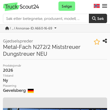
Selge
Søk
/ ... / Annonse-ID: A660-16-69
Gjødselspreder
Metal-Fach N272/2 Miststreuer
Dungstreuer NEU
Produksjonsår
2026
Tilstand
Ny
Plassering
Gevelsberg