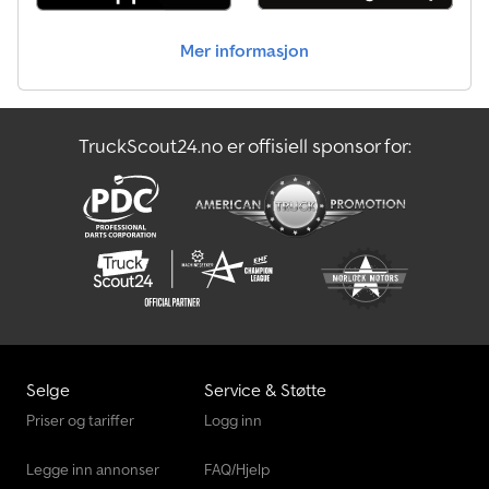
Mer informasjon
TruckScout24.no er offisiell sponsor for:
Selge
Service & Støtte
Priser og tariffer
Logg inn
Legge inn annonser
FAQ/Hjelp