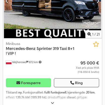
1
/
21
Minibuss
Mercedes-Benz
Sprinter 319 Taxi 8+1
! VIP !
95 000 €
Wejherowo
872 km
Fast pris pluss MVA
(116 850 € brutto)
Forespørre
Ring
Tilstand:
ny
, Funksjonalitet:
fullt funksjonell
, kjørelengde:
20 km
,
effekt:
139,74 kW (189,99 hk)
, drivstofftype:
diesel
, girtype:
automatisk
, akselavstand:
4 325 mm
, totalvekt:
5 500 kg
, første