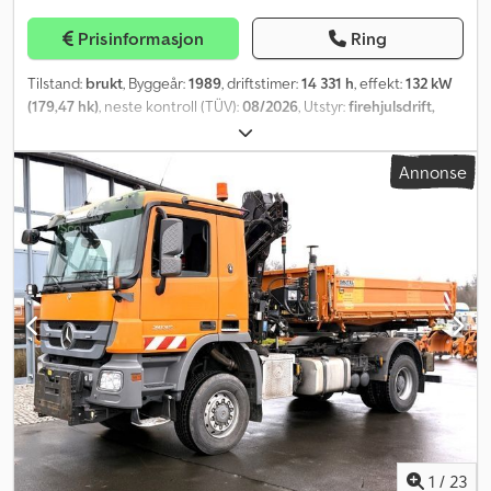
Prisinformasjon
Ring
Tilstand:
brukt
, Byggeår:
1989
, driftstimer:
14 331 h
, effekt:
132 kW
(179,47 hk)
, neste kontroll (TÜV):
08/2026
, Utstyr:
firehjulsdrift,
frontløft, førerhus
,
Annonse
1
/
23