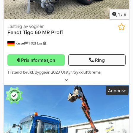
1
/
9
Lasting av vogner
Fendt
Tigo 60 MR Profi
Kassel
1 021 km
Prisinformasjon
Ring
Tilstand:
brukt
, Byggeår:
2023
, Utstyr:
trykkluftbrems
,
Annonse