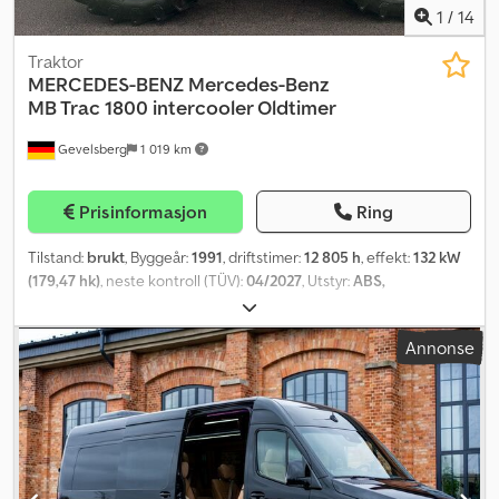
1
/
14
Traktor
MERCEDES-BENZ
Mercedes-Benz
MB Trac 1800 intercooler Oldtimer
Gevelsberg
1 019 km
Prisinformasjon
Ring
Tilstand:
brukt
, Byggeår:
1991
, driftstimer:
12 805 h
, effekt:
132 kW
(179,47 hk)
, neste kontroll (TÜV):
04/2027
, Utstyr:
ABS,
firehjulsdrift, frontløft, førerhus
,
Annonse