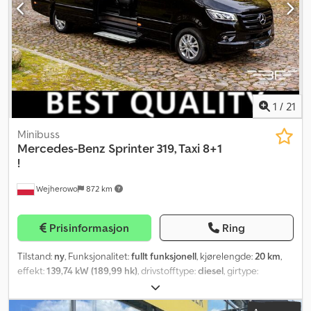
1
/
21
Minibuss
Mercedes-Benz
Sprinter 319, Taxi 8+1
!
Wejherowo
872 km
Prisinformasjon
Ring
Tilstand:
ny
, Funksjonalitet:
fullt funksjonell
, kjørelengde:
20 km
,
effekt:
139,74 kW (189,99 hk)
, drivstofftype:
diesel
, girtype:
automatisk
, akselavstand:
4 325 mm
, totalvekt:
5 500 kg
, første
registrering:
01/2025
, drivstofftank kapasitet:
93 l
, farge:
svart
,