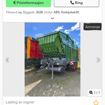
Prisinformasjon
Ring
Tilstand:
ny
, Byggeår:
2026
, Utstyr:
ABS, firehjulsdrift
,
Annonse
1
/
1
Lasting av vogner