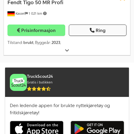
Fendt
Tigo 50 MR Profi
Kassel
1 021 km
Prisinformasjon
Ring
Tilstand:
brukt
, Byggeår:
2023
,
TruckScout24
Gratis i butikken
Den ledende appen for brukte nyttekjøretøy og
fritidskjøretøy!