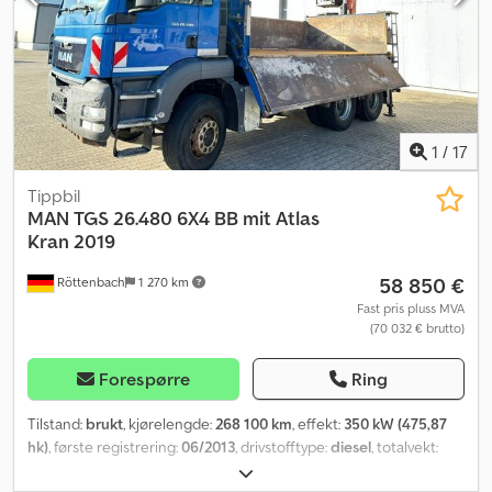
1
/
17
Tippbil
MAN
TGS 26.480 6X4 BB mit Atlas
Kran 2019
58 850 €
Röttenbach
1 270 km
Fast pris pluss MVA
(70 032 € brutto)
Forespørre
Ring
Tilstand:
brukt
, kjørelengde:
268 100 km
, effekt:
350 kW (475,87
hk)
, første registrering:
06/2013
, drivstofftype:
diesel
, totalvekt:
26 000 kg
, akselkonfigurasjon:
3 aksler
, neste kontroll (TÜV):