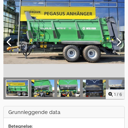
1
/
6
Grunnleggende data
Betegnelse: