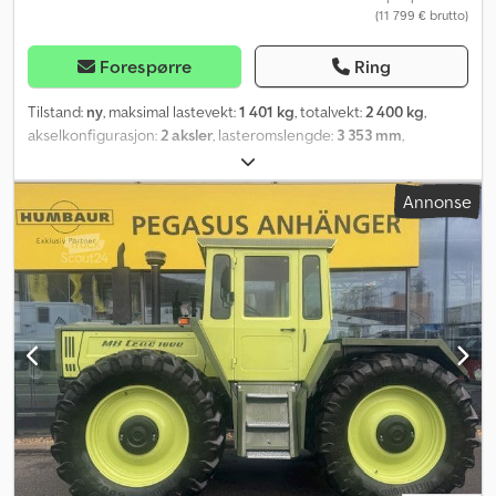
(11 799 € brutto)
Forespørre
Ring
Tilstand:
ny
, maksimal lastevekt:
1 401 kg
, totalvekt:
2 400 kg
,
akselkonfigurasjon:
2 aksler
, lasteromslengde:
3 353 mm
,
lasteplassbredde:
1 650 mm
, lasteromshøyde:
2 315 mm
, total
bredde:
2 220 mm
, total høyde:
2 745 mm
, Byggeår:
2026
, Utstyr:
Annonse
bakløfter
,