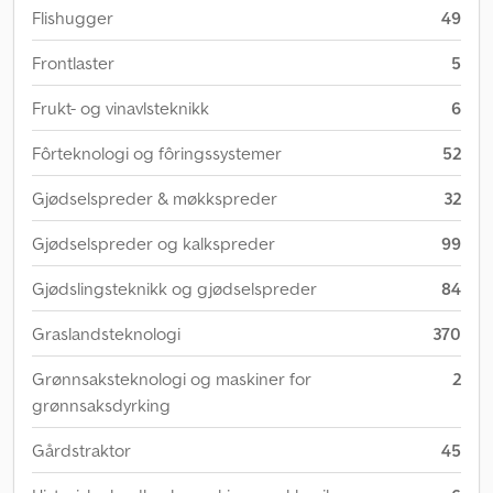
Flishugger
49
Frontlaster
5
Frukt- og vinavlsteknikk
6
Fôrteknologi og fôringssystemer
52
Gjødselspreder & møkkspreder
32
Gjødselspreder og kalkspreder
99
Gjødslingsteknikk og gjødselspreder
84
Graslandsteknologi
370
Grønnsaksteknologi og maskiner for
2
grønnsaksdyrking
Gårdstraktor
45