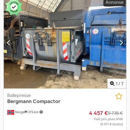
Annonse
1
/
7
Ballepresse
Bergmann
Compactor
4 457 €
Norge
215 km
5 735 €
Fast pris pluss MVA
(5 571 € brutto)