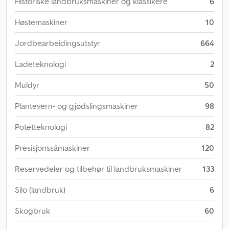
Historiske landbruksmaskiner og klassikere
6
Høstemaskiner
10
Jordbearbeidingsutstyr
664
Ladeteknologi
2
Muldyr
50
Plantevern- og gjødslingsmaskiner
98
Potetteknologi
82
Presisjonssåmaskiner
120
Reservedeler og tilbehør til landbruksmaskiner
133
Silo (landbruk)
6
Skogbruk
60