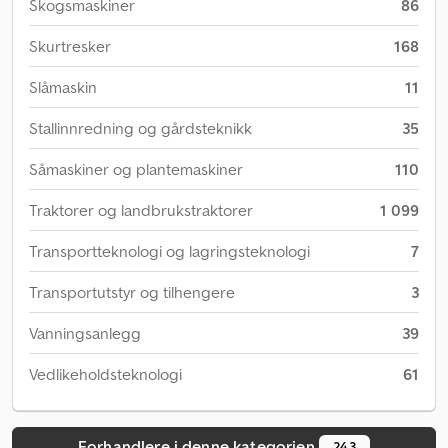
Skogsmaskiner
86
Skurtresker
168
Slåmaskin
11
Stallinnredning og gårdsteknikk
35
Såmaskiner og plantemaskiner
110
Traktorer og landbrukstraktorer
1 099
Transportteknologi og lagringsteknologi
7
Transportutstyr og tilhengere
3
Vanningsanlegg
39
Vedlikeholdsteknologi
61
Forhandlere i denne kategorien
243