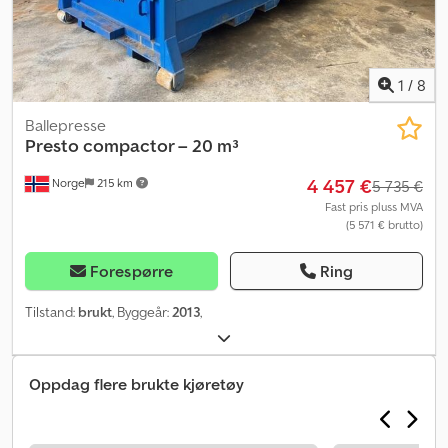
1
/
8
Ballepresse
Presto compactor – 20 m³
4 457 €
Norge
215 km
5 735 €
Fast pris pluss MVA
(5 571 € brutto)
Forespørre
Ring
Tilstand:
brukt
, Byggeår:
2013
,
Oppdag flere brukte kjøretøy