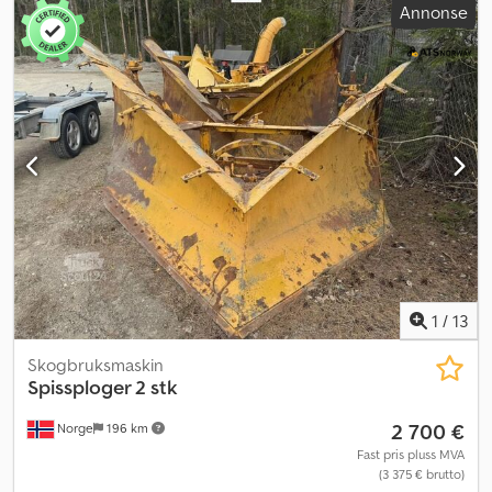
Annonse
1
/
13
Skogbruksmaskin
Spissploger 2 stk
2 700 €
Norge
196 km
Fast pris pluss MVA
(3 375 € brutto)