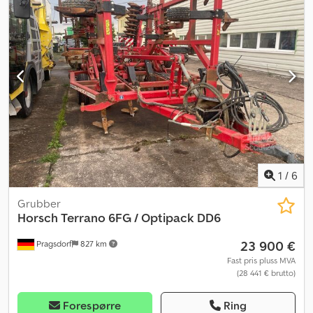
1
/
6
Grubber
Horsch
Terrano 6FG / Optipack DD6
23 900 €
Pragsdorf
827 km
Fast pris pluss MVA
(28 441 € brutto)
Forespørre
Ring