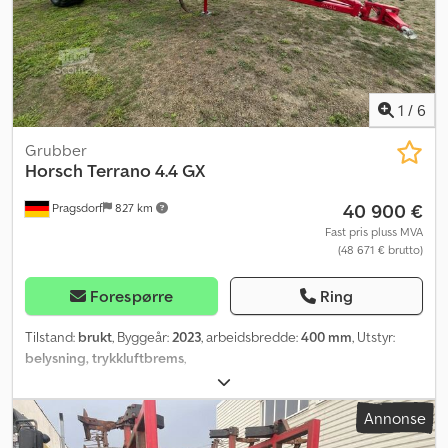
1
/
6
Grubber
Horsch
Terrano 4.4 GX
40 900 €
Pragsdorf
827 km
Fast pris pluss MVA
(48 671 € brutto)
Forespørre
Ring
Tilstand:
brukt
, Byggeår:
2023
, arbeidsbredde:
400 mm
, Utstyr:
belysning, trykkluftbrems
,
Annonse