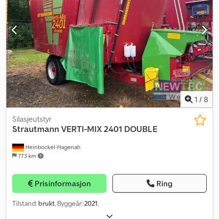
1
/
8
Silasjeutstyr
Strautmann
VERTI-MIX 2401 DOUBLE
Heinbockel-Hagenah
773 km
Prisinformasjon
Ring
Tilstand:
brukt
, Byggeår:
2021
,