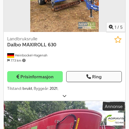
1
/
5
Landbruksrulle
Dalbo
MAXIROLL 630
Heinbockel-Hagenah
773 km
Prisinformasjon
Ring
Tilstand:
brukt
, Byggeår:
2021
,
Annonse