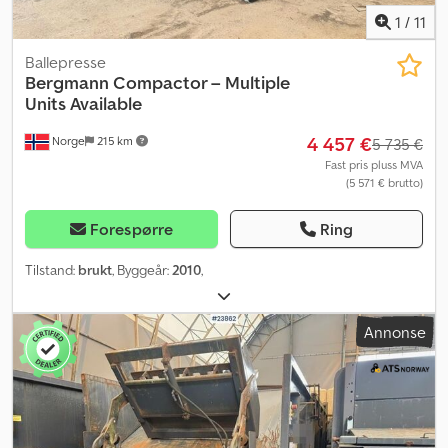
1
/
11
Ballepresse
Bergmann
Compactor – Multiple
Units Available
4 457 €
Norge
215 km
5 735 €
Fast pris pluss MVA
(5 571 € brutto)
Forespørre
Ring
Tilstand:
brukt
, Byggeår:
2010
,
Annonse