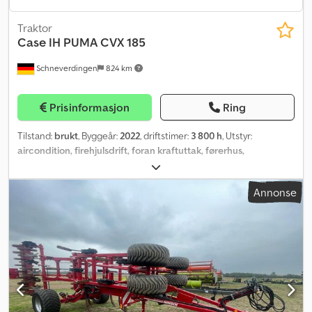
Traktor
Case IH
PUMA CVX 185
Schneverdingen
824 km
Prisinformasjon
Ring
Tilstand:
brukt
, Byggeår:
2022
, driftstimer:
3 800 h
, Utstyr:
aircondition, firehjulsdrift, foran kraftuttak, førerhus,
kjørecomputer, trykkluftbrems
,
Annonse