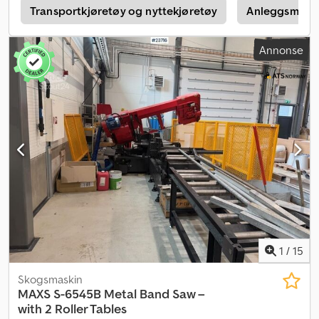
Transportkjøretøy og nyttekjøretøy
Anleggsmaski
Annonse
1
/
15
Skogsmaskin
MAXS S-6545B Metal Band Saw –
with 2 Roller Tables