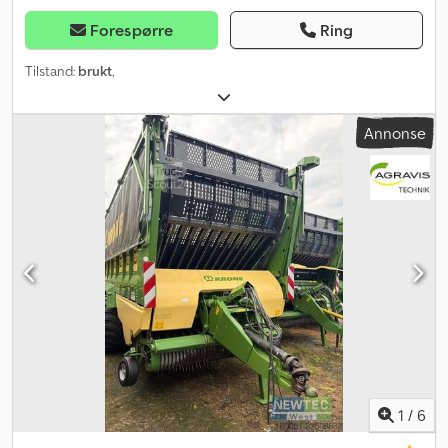
Forespørre
Ring
Tilstand:
brukt
,
Annonse
1
/
6