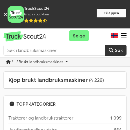
TruckScout24
Til appen
Gratis i butikken
Selge
Søk
/ ... / Brukt landbruksmaskiner
Kjøp brukt landbruksmaskiner
(4 226)
TOPPKATEGORIER
Traktorer og landbrukstraktorer
1 099
Jordbearbeidingsutstyr
664