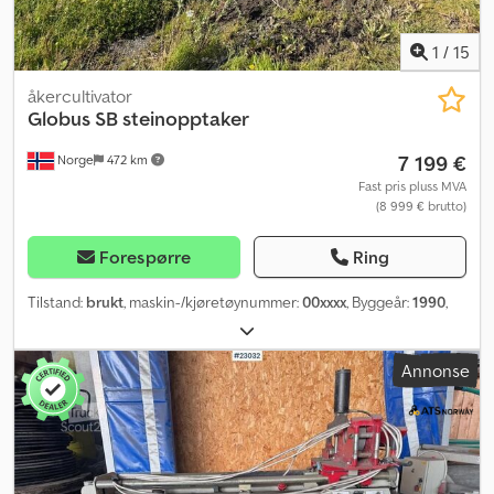
1
/
15
åkercultivator
Globus
SB steinopptaker
7 199 €
Norge
472 km
Fast pris pluss MVA
(8 999 € brutto)
Forespørre
Ring
Tilstand:
brukt
, maskin-/kjøretøynummer:
00xxxx
, Byggeår:
1990
,
Annonse