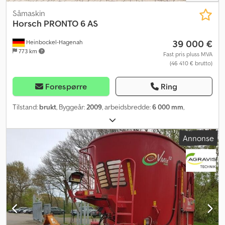
Såmaskin
Horsch
PRONTO 6 AS
39 000 €
Heinbockel-Hagenah
773 km
Fast pris pluss MVA
(46 410 € brutto)
Forespørre
Ring
Tilstand:
brukt
, Byggeår:
2009
, arbeidsbredde:
6 000 mm
,
Annonse