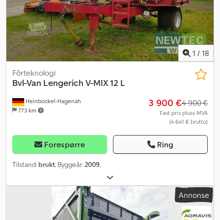
1
/
18
Fôrteknologi
Bvl-Van Lengerich
V-MIX 12 L
3 900 €
Heinbockel-Hagenah
4 900 €
773 km
Fast pris pluss MVA
(4 641 € brutto)
Forespørre
Ring
Tilstand:
brukt
, Byggeår:
2009
,
Annonse