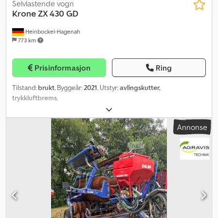
Selvlastende vogn
Krone
ZX 430 GD
Heinbockel-Hagenah
773 km
Prisinformasjon
Ring
Tilstand:
brukt
, Byggeår:
2021
, Utstyr:
avlingskutter,
trykkluftbrems
,
Annonse