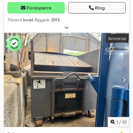
Forespørre
Ring
Tilstand:
brukt
, Byggeår:
2013
,
Annonse
1
/
10