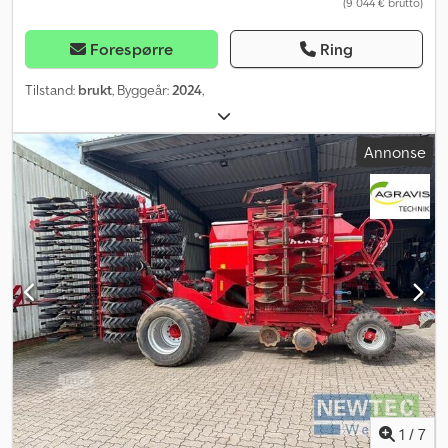
(9 044 € brutto)
Forespørre
Ring
Tilstand:
brukt
, Byggeår:
2024
,
Annonse
1
/
7