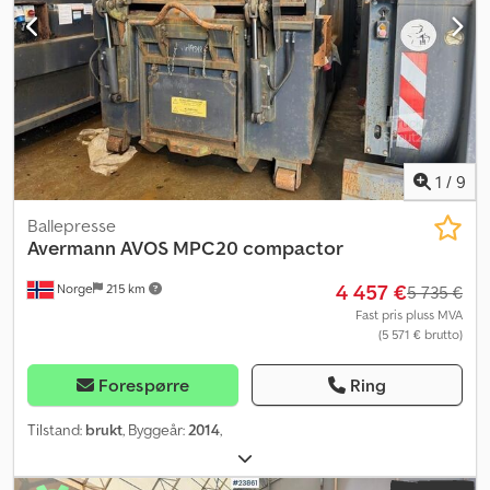
1
/
9
Ballepresse
Avermann
AVOS MPC20 compactor
4 457 €
Norge
215 km
5 735 €
Fast pris pluss MVA
(5 571 € brutto)
Forespørre
Ring
Tilstand:
brukt
, Byggeår:
2014
,