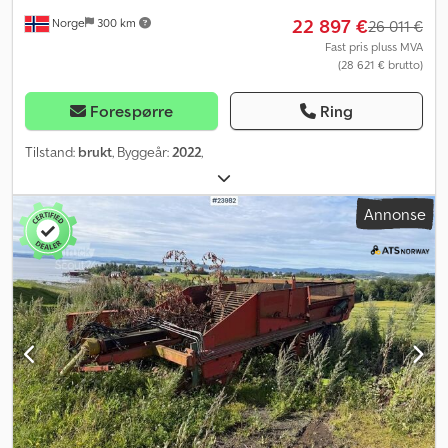
22 897 €
Norge
300 km
26 011 €
Fast pris pluss MVA
(28 621 € brutto)
Forespørre
Ring
Tilstand:
brukt
, Byggeår:
2022
,
Annonse