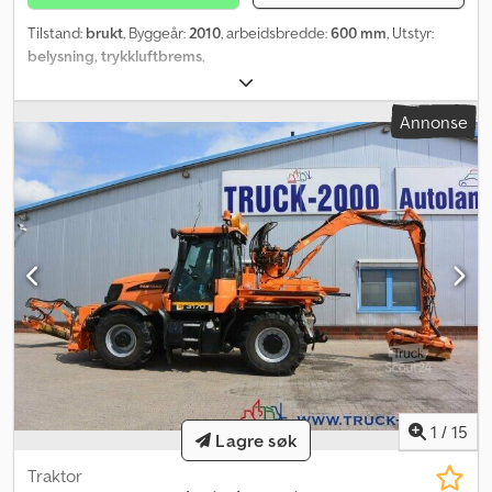
Tilstand:
brukt
, Byggeår:
2010
, arbeidsbredde:
600 mm
, Utstyr:
belysning, trykkluftbrems
,
Annonse
1
/
15
Lagre søk
Traktor