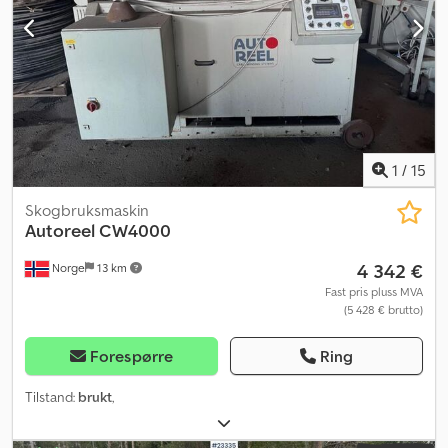
1
/
15
Skogbruksmaskin
Autoreel CW4000
4 342 €
Norge
13 km
Fast pris pluss MVA
(5 428 € brutto)
Forespørre
Ring
Tilstand:
brukt
,