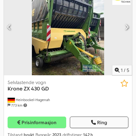
1
/
5
Selvlastende vogn
Krone
ZX 430 GD
Heinbockel-Hagenah
773 km
Prisinformasjon
Ring
Tilstand:
brukt
, Byggeår:
2023
, driftstimer:
142 h
,