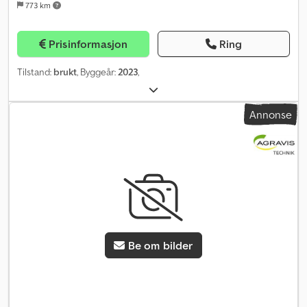
773 km
Prisinformasjon
Ring
Tilstand:
brukt
, Byggeår:
2023
,
Annonse
Be om bilder