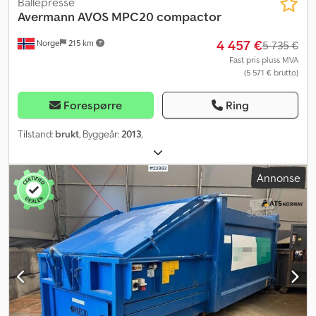
Ballepresse
Avermann
AVOS MPC20 compactor
4 457 €
Norge
215 km
5 735 €
Fast pris pluss MVA
(5 571 € brutto)
Forespørre
Ring
Tilstand:
brukt
, Byggeår:
2013
,
Annonse