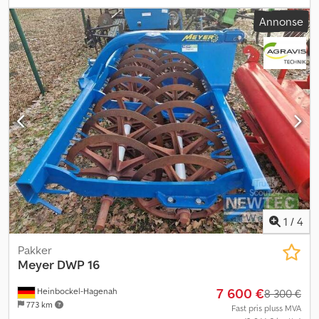
Annonse
1
/
4
Pakker
Meyer
DWP 16
7 600 €
Heinbockel-Hagenah
8 300 €
773 km
Fast pris pluss MVA