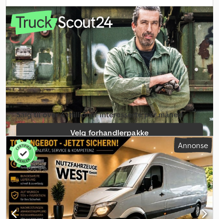
antall seter:
6
, total lengde:
7 000 mm
, lasteromslengde:
3 300
mm
, Utstyr:
partikkelfilter, sentral låsing
,
Salg til over 4 millioner interesserte per måned
Velg forhandlerpakke
Annonse
Opprett enkeltannonse