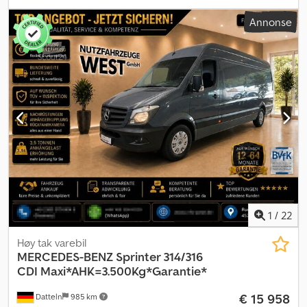
antall seter:
2
, total lengde:
7 000 mm
, lasteromslengde:
4 300
Annonse
mm
, lasteplassbredde:
1 780 mm
, lasteromshøyde:
1 920 mm
,
Utstyr:
ABS, aircondition, navigasjonssystem, parkeringsvarmer,
partikkelfilter, sentral låsing
,
1
/
22
Høy tak varebil
MERCEDES-BENZ
Sprinter 314/316
CDI Maxi*AHK=3.500Kg*Garantie*
€ 15 958
Datteln
985 km