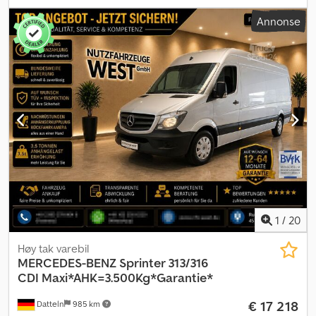
antall seter:
2
, total lengde:
7 000 mm
, lasteromslengde:
4 300
Annonse
mm
, lasteplassbredde:
1 780 mm
, lasteromshøyde:
1 920 mm
,
Utstyr:
ABS, aircondition, navigasjonssystem, parkeringsvarmer,
partikkelfilter, sentral låsing
,
1
/
20
Høy tak varebil
MERCEDES-BENZ
Sprinter 313/316
CDI Maxi*AHK=3.500Kg*Garantie*
€ 17 218
Datteln
985 km