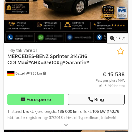
1
/
21
Høy tak varebil
MERCEDES-BENZ
Sprinter 314/316
CDI Maxi*AHK=3.500Kg*Garantie*
€ 15 538
Datteln
985 km
Fast pris pluss MVA
(€ 18 490 brutto)
Forespørre
Ring
Tilstand:
brukt
, kjørelengde:
185 000 km
, effekt:
105 kW (142,76
hk)
, første registrering:
07/2018
, drivstofftype:
diesel
, totalvekt:
3 500 kg
, farge:
sølv
, girtype:
mekanisk
, utslippsklasse:
Euro 6
,
antall seter:
2
, total lengde:
7 000 mm
, lasteromslengde:
4 300