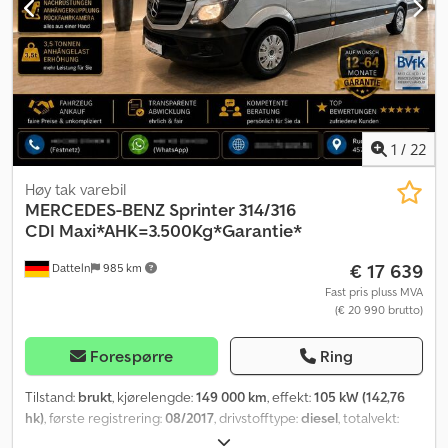
1
/
22
Høy tak varebil
MERCEDES-BENZ
Sprinter 314/316
CDI Maxi*AHK=3.500Kg*Garantie*
€ 17 639
Datteln
985 km
Fast pris pluss MVA
(€ 20 990 brutto)
Forespørre
Ring
Tilstand:
brukt
, kjørelengde:
149 000 km
, effekt:
105 kW (142,76
hk)
, første registrering:
08/2017
, drivstofftype:
diesel
, totalvekt:
3 500 kg
, farge:
sølv
, girtype:
mekanisk
, utslippsklasse:
Euro 6
,