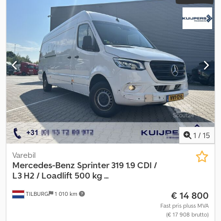
1
/
15
Varebil
Mercedes-Benz
Sprinter 319 1.9 CDI /
L3 H2 / Loadlift 500 kg ...
€ 14 800
TILBURG
1 010 km
Fast pris pluss MVA
(€ 17 908 brutto)