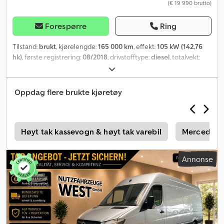
(€ 19 990 brutto)
Forespørre
Ring
Tilstand:
brukt
, kjørelengde:
165 000 km
, effekt:
105 kW (142,76
hk)
, første registrering:
08/2018
, drivstofftype:
diesel
, totalvekt:
3 500 kg
, farge:
sølv
, girtype:
mekanisk
, utslippsklasse:
Euro 6
,
antall seter:
2
, total lengde:
7 000 mm
, lasteromslengde:
4 300
mm
, lasteplassbredde:
1 780 mm
, lasteromshøyde:
1 920 mm
,
Oppdag flere brukte kjøretøy
Utstyr:
ABS, aircondition, navigasjonssystem, parkeringsvarmer,
partikkelfilter, sentral låsing
,
e
Høyt tak kassevogn & høyt tak varebil
Mercedes-B
Annonse