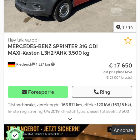
1
/
14
Høy tak varebil
MERCEDES-BENZ
SPRINTER 316 CDI
MAXI-Kasten L3H2*AHK 3.500 kg
€ 17 650
Riederich
1 327 km
Fast pris pluss MVA
(€ 21 004 brutto)
Forespørre
Ring
Tilstand:
brukt
, kjørelengde:
163 811 km
, effekt:
120 kW (163,15 hk)
,
første registrering:
04/2019
, drivstofftype:
diesel
, totalvekt:
3 500
kg
, farge:
svart
, girtype:
mekanisk
, utslippsklasse:
Euro 6
, antall
seter:
2
, lasteromsvolum:
16 m³
, lasteromslengde:
4 350 mm
,
Annonse
lasteplassbredde:
1 840 mm
, lasteromshøyde:
1 940 mm
, Byggeår:
2019
, Utstyr:
ABS, elektronisk stabilitetsprogram (ESP),