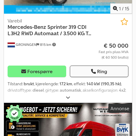
1
/
15
Varebil
Mercedes-Benz
Sprinter 319 CDI
L3H2 RWD Automaat / 3.500 KG T...
€ 50 000
GRONINGEN
815 km
Fast pris pluss MVA
(€ 60 500 brutto)
Forespørre
Ring
Tilstand:
brukt
, kjørelengde:
172 km
, effekt:
140 kW (190,35 hk)
,
drivstofftype:
diesel
, girtype:
automatisk
, akselkonfigurasjon:
4x2
,
akselavstand:
4 320 mm
, første registrering:
09/2023
, drivstofftank
kapasitet:
71 l
, CO₂-utslipp:
280 g/km
, utslippsklasse:
Euro 6
, farge:
Annonse
svart
, antall seter:
3
, Byggeår:
2023
, Utstyr:
ABS, aircondition,
cruise control, immobilisersystem, navigasjonssystem, sentral
låsing, skyvedør, tåkelys
,