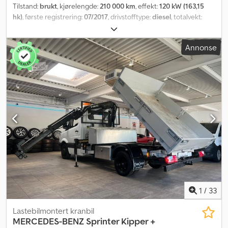
Tilstand:
brukt
, kjørelengde:
210 000 km
, effekt:
120 kW (163,15
hk)
, første registrering:
07/2017
, drivstofftype:
diesel
, totalvekt:
3 500 kg
, farge:
rød
, girtype:
mekanisk
, utslippsklasse:
Euro 6
,
antall seter:
3
, total lengde:
6 000 mm
, lasteromslengde:
3 500
Annonse
mm
, Utstyr:
ABS, aircondition, navigasjonssystem, partikkelfilter,
sentral låsing
,
1
/
33
Lastebilmontert kranbil
MERCEDES-BENZ
Sprinter Kipper +