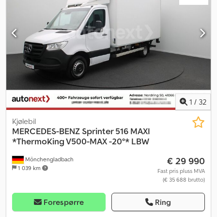
1
/
32
Kjølebil
MERCEDES-BENZ
Sprinter 516 MAXI
*ThermoKing V500-MAX -20°* LBW
€ 29 990
Mönchengladbach
1 039 km
Fast pris pluss MVA
(€ 35 688 brutto)
Forespørre
Ring