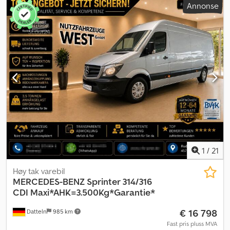
Annonse
mm
, lasteplassbredde:
1 780 mm
, lasteromshøyde:
1 920 mm
,
Utstyr:
ABS, aircondition, navigasjonssystem, parkeringsvarmer,
partikkelfilter, sentral låsing
,
1
/
21
Høy tak varebil
MERCEDES-BENZ
Sprinter 314/316
CDI Maxi*AHK=3.500Kg*Garantie*
€ 16 798
Datteln
985 km
Fast pris pluss MVA