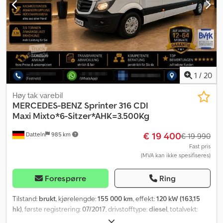
1
/
20
Høy tak varebil
MERCEDES-BENZ
Sprinter 316 CDI
Maxi Mixto*6-Sitzer*AHK=3.500Kg
€ 19 400
Datteln
985 km
€ 19 990
Fast pris
(MVA kan ikke spesifiseres)
Forespørre
Ring
Tilstand:
brukt
, kjørelengde:
155 000 km
, effekt:
120 kW (163,15
hk)
, første registrering:
07/2017
, drivstofftype:
diesel
, totalvekt:
3 500 kg
, farge:
hvit
, girtype:
mekanisk
, utslippsklasse:
Euro 6
,