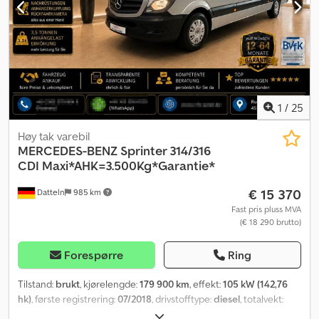
1
/
25
Høy tak varebil
MERCEDES-BENZ
Sprinter 314/316
CDI Maxi*AHK=3.500Kg*Garantie*
€ 15 370
Datteln
985 km
Fast pris pluss MVA
(€ 18 290 brutto)
Forespørre
Ring
Tilstand:
brukt
, kjørelengde:
179 900 km
, effekt:
105 kW (142,76
hk)
, første registrering:
07/2018
, drivstofftype:
diesel
, totalvekt:
3 500 kg
, farge:
sølv
, girtype:
mekanisk
, utslippsklasse:
Euro 6
,