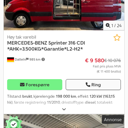
1
/
24
Høy tak varebil
MERCEDES-BENZ
Sprinter 316 CDI
*AHK=3.500KG*Garantie*L2-H2*
€ 9 580
Datteln
985 km
€ 10 076
Fast pris pluss MVA
(€ 11 400 brutto)
Forespørre
Ring
Tilstand:
brukt
, kjørelengde:
198 000 km
, effekt:
120 kW (163,15
hk)
, første registrering:
11/2010
, drivstofftype:
diesel
, totalvekt:
3 500 kg
, farge:
rød
, girtype:
mekanisk
, utslippsklasse:
Euro 5
,
antall seter:
3
, total lengde:
6 000 mm
, lasteromslengde:
3 300
Annonse
mm
, lasteplassbredde:
1 780 mm
, lasteromshøyde:
1 980 mm
,
Utstyr:
ABS, aircondition, partikkelfilter, sentral låsing
,