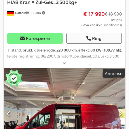
HIAB Kran * Zul-Ges=3.500kg+
€ 17 990
Datteln
985 km
€ 18 990
Fast pris
(MVA kan ikke spesifiseres)
Forespørre
Ring
Tilstand:
brukt
, kjørelengde:
220 000 km
, effekt:
80 kW (108,77 hk)
,
første registrering:
06/2007
, drivstofftype:
diesel
, totalvekt:
3 500
kg
, farge:
hvit
, girtype:
mekanisk
, utslippsklasse:
Euro 4
, antall
seter:
2
, total lengde:
6 000 mm
, lasteromslengde:
2 500 mm
,
Annonse
Utstyr:
ABS, parkeringsvarmer, partikkelfilter, sentral låsing
,