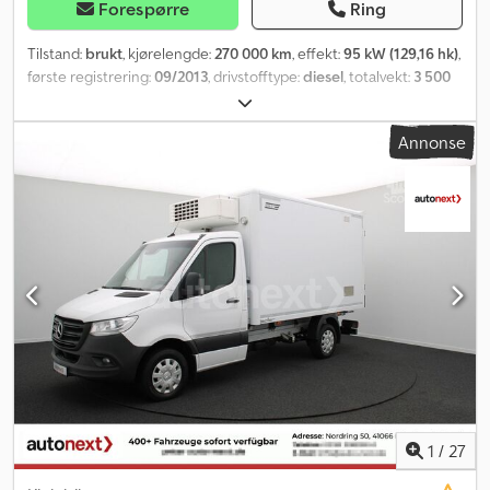
Forespørre
Ring
Tilstand:
brukt
, kjørelengde:
270 000 km
, effekt:
95 kW (129,16 hk)
,
første registrering:
09/2013
, drivstofftype:
diesel
, totalvekt:
3 500
kg
, farge:
hvit
, girtype:
mekanisk
, utslippsklasse:
Euro 5
, antall
seter:
3
, total lengde:
6 000 mm
, Utstyr:
ABS, aircondition,
Annonse
partikkelfilter, sentral låsing
,
1
/
27