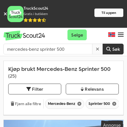
TruckScout24
Til appen
Gratis i butikken
Selge
Søk
Kjøp brukt Mercedes-Benz Sprinter 500
(25)
Filter
Relevans
Mercedes-Benz
Sprinter 500
Fjern alle filtre
Annonse