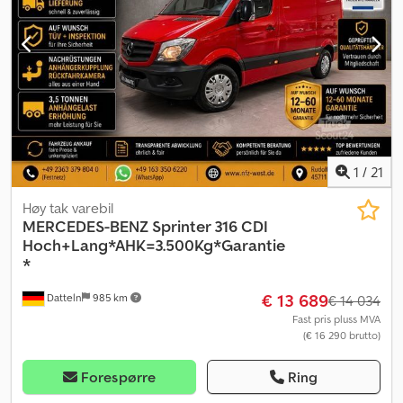
1
/
21
Høy tak varebil
MERCEDES-BENZ
Sprinter 316 CDI
Hoch+Lang*AHK=3.500Kg*Garantie
*
€ 13 689
Datteln
985 km
€ 14 034
Fast pris pluss MVA
(€ 16 290 brutto)
Forespørre
Ring