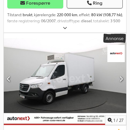
Forespørre
Ring
Tilstand:
brukt
, kjørelengde:
220 000 km
, effekt:
80 kW (108,77 hk)
,
første registrering:
06/2007
, drivstofftype:
diesel
, totalvekt:
3 500
kg
, farge:
hvit
, girtype:
mekanisk
, utslippsklasse:
Euro 4
, antall
seter:
2
, total lengde:
6 000 mm
, lasteromslengde:
2 500 mm
,
Annonse
Utstyr:
ABS, parkeringsvarmer, partikkelfilter, sentral låsing
,
1
/
27