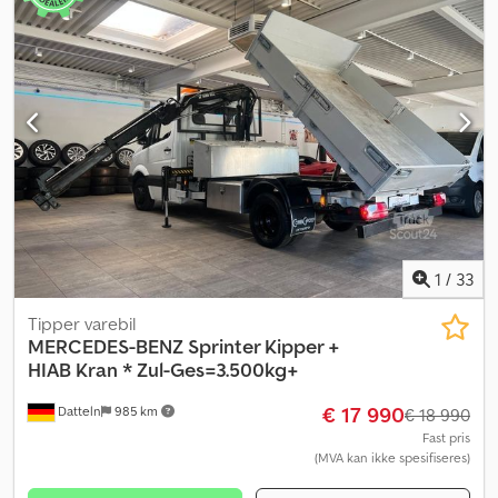
1
/
33
Tipper varebil
MERCEDES-BENZ
Sprinter Kipper +
HIAB Kran * Zul-Ges=3.500kg+
€ 17 990
Datteln
985 km
€ 18 990
Fast pris
(MVA kan ikke spesifiseres)