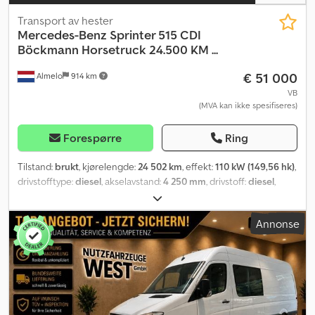
Transport av hester
Mercedes-Benz
Sprinter 515 CDI
Böckmann Horsetruck 24.500 KM ...
€ 51 000
Almelo
914 km
VB
(MVA kan ikke spesifiseres)
Forespørre
Ring
Tilstand:
brukt
, kjørelengde:
24 502 km
, effekt:
110 kW (149,56 hk)
,
drivstofftype:
diesel
, akselavstand:
4 250 mm
, drivstoff:
diesel
,
farge:
sølv
, girtype:
automatisk
, Byggeår:
2008
,
Annonse