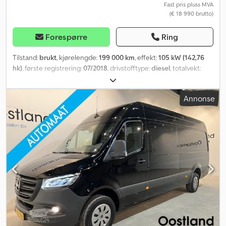
Fast pris pluss MVA
(€ 18 990 brutto)
Forespørre
Ring
Tilstand:
brukt
, kjørelengde:
199 000 km
, effekt:
105 kW (142,76
hk)
, første registrering:
07/2018
, drivstofftype:
diesel
, totalvekt:
3 500 kg
, farge:
grå
, girtype:
mekanisk
, utslippsklasse:
Euro 6
,
antall seter:
3
, total lengde:
7 000 mm
, lasteromslengde:
4 300
Annonse
mm
, lasteplassbredde:
1 780 mm
, lasteromshøyde:
1 920 mm
,
Utstyr:
ABS, navigasjonssystem, partikkelfilter, sentral låsing
,