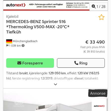
1
/
28
Kjølebil
MERCEDES-BENZ
Sprinter 516
*ThermoKing V500-MAX -20°C*
Tiefküh
€ 33 490
Mönchengladbach
1 039 km
Fast pris pluss MVA
(€ 39 853 brutto)
Forespørre
Ring
Tilstand:
brukt
, kjørelengde:
129 050 km
, effekt:
120 kW (163,15
hk)
, første registrering:
12/2019
, drivstofftype:
diesel
, totalvekt:
5 000 kg
, farge:
hvit
, girtype:
mekanisk
, utslippsklasse:
Euro 6
,
antall seter:
3
, total lengde:
6 246 mm
, total bredde:
2 135 mm
,
Annonse
total høyde:
2 448 mm
, lasteromslengde:
3 300 mm
,
lasteplassbredde:
1 850 mm
, lasteromshøyde:
1 950 mm
, Utstyr:
ABS, elektronisk stabilitetsprogram (ESP), navigasjonssystem,
partikkelfilter, sentral låsing
,