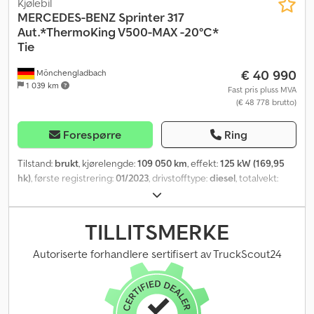
Kjølebil
MERCEDES-BENZ
Sprinter 317
Aut.*ThermoKing V500-MAX -20°C*
Tie
€ 40 990
Mönchengladbach
1 039 km
Fast pris pluss MVA
(€ 48 778 brutto)
Forespørre
Ring
Tilstand:
brukt
, kjørelengde:
109 050 km
, effekt:
125 kW (169,95
hk)
, første registrering:
01/2023
, drivstofftype:
diesel
, totalvekt:
3 500 kg
, farge:
hvit
, girtype:
automatisk
, utslippsklasse:
Euro 6
,
antall seter:
3
, total lengde:
6 046 mm
, total bredde:
2 035 mm
,
total høyde:
2 293 mm
, lasteromslengde:
3 400 mm
,
TILLITSMERKE
lasteplassbredde:
1 850 mm
, lasteromshøyde:
1 900 mm
, Utstyr:
ABS, aircondition, elektronisk stabilitetsprogram (ESP),
Autoriserte forhandlere sertifisert av TruckScout24
navigasjonssystem, partikkelfilter, sentral låsing
,