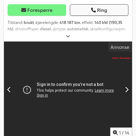
Forespørre
Ring
Tilstand:
brukt
, kjørelengde:
418 187 km
, effekt:
140 kW (190,35
hk)
, drivstofftype:
diesel
, girtype:
automatisk
, akselkonfigurasjon:
4x2
, akselavstand:
4 320 mm
, første registrering:
06/2023
,
drivstofftank kapasitet:
71 l
, CO₂-utslipp:
280 g/km
, farge:
hvit
,
Annonse
antall seter:
2
, Byggeår:
2023
, Utstyr:
ABS, aircondition, cruise
control, immobilisersystem, navigasjonssystem, sentral låsing,
servostyring, skyvedør, tåkelys
,
1
/
14