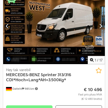
partikkelfilter, sentral låsing
,
1
/
17
Høy tak varebil
MERCEDES-BENZ
Sprinter 313/316
CDI*Hoch+Lang*AH=3.500Kg*
€ 10 496
Datteln
985 km
Fast pris pluss MVA
(€ 12 490 brutto)