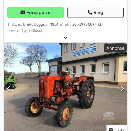
Forespørre
Ring
Tilstand:
brukt
, Byggeår:
1961
, effekt:
38 kW (51,67 hk)
,
drivstofftype:
diesel
,
Annonse
1
/
12