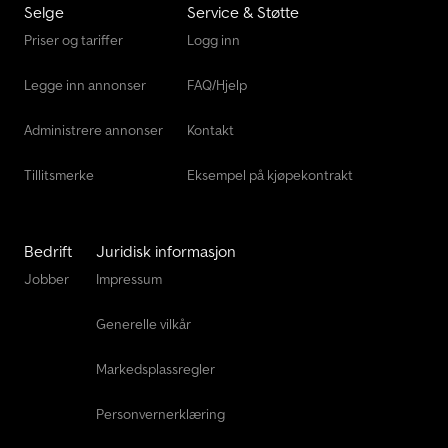
Selge
Service & Støtte
Mercedes-Benz Vario
Priser og tariffer
Logg inn
Scania Lastebiler
Legge inn annonser
FAQ/Hjelp
Volvo Lastebiler
Administrere annonser
Kontakt
Tillitsmerke
Eksempel på kjøpekontrakt
Bedrift
Juridisk informasjon
Jobber
Impressum
Generelle vilkår
Markedsplassregler
Personvernerklæring