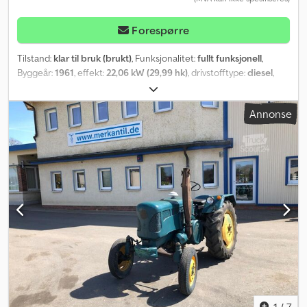
Forespørre
Tilstand:
klar til bruk (brukt)
, Funksjonalitet:
fullt funksjonell
,
Byggeår:
1961
, effekt:
22,06 kW (29,99 hk)
, drivstofftype:
diesel
,
første registrering:
02/2026
, neste kontroll (TÜV):
04/2028
,
totalvekt:
2 000 kg
, Utstyr:
frontlaster, førerhus
,
Annonse
1
/
7