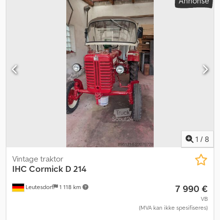
Annonse
1
/
8
Vintage traktor
IHC Cormick
D 214
7 990 €
Leutesdorf
1 118 km
VB
(MVA kan ikke spesifiseres)