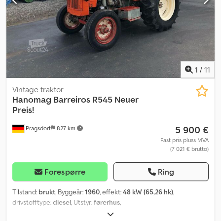
1
/
11
Vintage traktor
Hanomag
Barreiros R545 Neuer
Preis!
5 900 €
Pragsdorf
827 km
Fast pris pluss MVA
(7 021 € brutto)
Forespørre
Ring
Tilstand:
brukt
, Byggeår:
1960
, effekt:
48 kW (65,26 hk)
,
drivstofftype:
diesel
, Utstyr:
førerhus
,