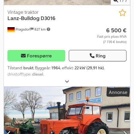
Vintage traktor
Lanz-Bulldog
D3016
6 500 €
Pragsdorf
827 km
Fast pris pluss MVA
(7 735 € brutto)
Forespørre
Ring
Tilstand:
brukt
, Byggeår:
1964
, effekt:
22 kW (29,91 hk)
,
drivstofftype:
diesel
,
Annonse