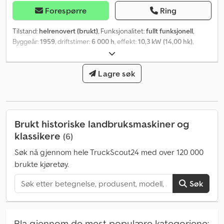
Forespørre
Ring
Tilstand:
helrenovert (brukt)
, Funksjonalitet:
fullt funksjonell
,
Byggeår:
1959
, driftstimer:
6 000 h
, effekt:
10,3 kW (14,00 hk)
,
motordesigner:
D66
, girtype:
mekanisk
, drivstofftype:
diesel
,
maksimal hastighet:
20 km/t
, første registrering:
05/1959
, neste
kontroll (TÜV):
06/2028
, farge:
Lagre søk
rød
, totalvekt:
1 950 kg
, forhjul
dekkdimensjon:
500-16
, bakdekkstørrelse:
9-24
,
maskin-/kjøretøynummer:
IHC D 214
, Utstyr:
belysning, førerhus,
hydraulikk, tilhengerkobling
,
Brukt historiske landbruksmaskiner og
klassikere
(6)
Søk nå gjennom hele TruckScout24 med over 120 000
brukte kjøretøy.
Søk
Bla gjennom de mest populære kategoriene: