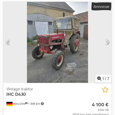
Annonse
1
/
7
Vintage traktor
IHC
D430
4 100 €
Neu-Ulm
1 349 km
EXW VB
(MVA kan ikke spesifiseres)