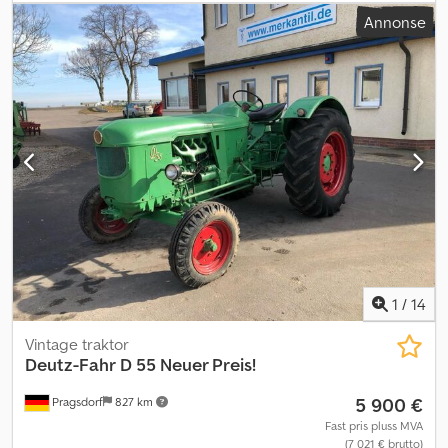
Annonse
1
/
14
Vintage traktor
Deutz-Fahr
D 55 Neuer Preis!
5 900 €
Pragsdorf
827 km
Fast pris pluss MVA
(7 021 € brutto)