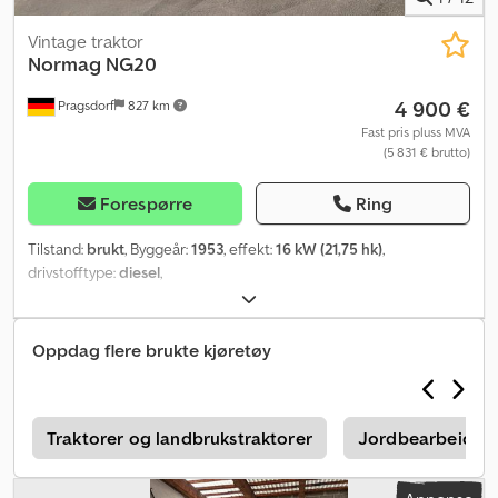
Vintage traktor
Normag NG20
4 900 €
Pragsdorf
827 km
Fast pris pluss MVA
(5 831 € brutto)
Forespørre
Ring
Tilstand:
brukt
, Byggeår:
1953
, effekt:
16 kW (21,75 hk)
,
drivstofftype:
diesel
,
Oppdag flere brukte kjøretøy
Traktorer og landbrukstraktorer
Jordbearbeiding