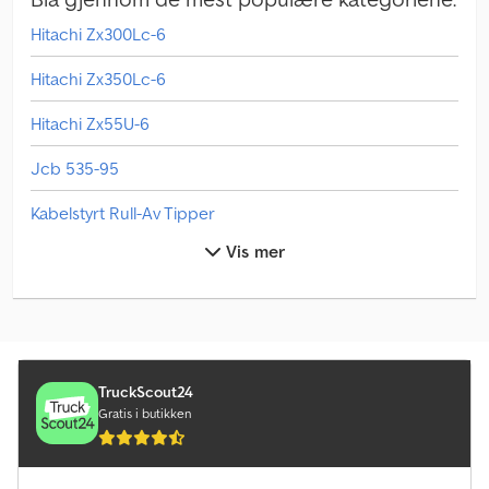
Hitachi Zx300Lc-6
Hitachi Zx350Lc-6
Hitachi Zx55U-6
Jcb 535-95
Kabelstyrt Rull-Av Tipper
Vis mer
Liebherr Lr 1750/2
Liebherr Ltm 1040-2.1
Liebherr Ltm 1090-4.2
Linde L 10
TruckScout24
Gratis i butikken
Linde L 12
Linde L 16