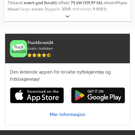
Tilstand:
svært god (brukt)
, effekt:
75 kW (101,97 hk)
, drivstofftype:
diesel
, farge:
annen
, Byggeår:
2009
, driftstimer:
9 900 h
,
TruckScout24
Gratis i butikken
Den ledende appen for brukte nyttekjøretøy og
fritidskjøretøy!
Mer informasjon