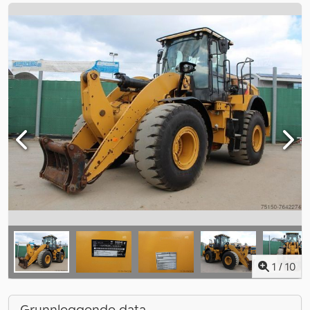
1
/
10
Grunnleggende data