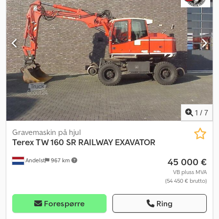
1
/
7
Gravemaskin på hjul
Terex
TW 160 SR RAILWAY EXAVATOR
45 000 €
Andelst
967 km
VB pluss MVA
(54 450 € brutto)
Forespørre
Ring