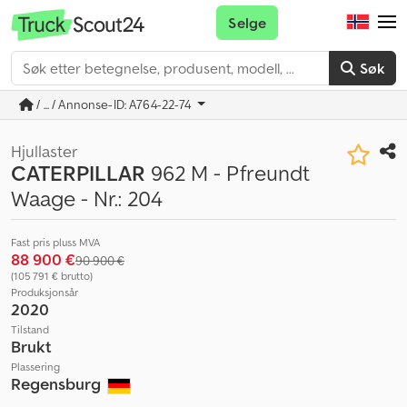
Selge
Søk
/ ... / Annonse-ID: A764-22-74
Hjullaster
CATERPILLAR
962 M - Pfreundt
Waage - Nr.: 204
Fast pris pluss MVA
88 900 €
90 900 €
(105 791 € brutto)
Produksjonsår
2020
Tilstand
Brukt
Plassering
Regensburg