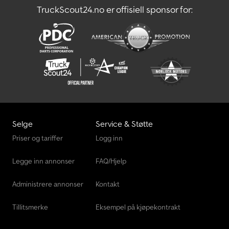
TruckScout24.no er offisiell sponsor for:
Selge
Service & Støtte
Priser og tariffer
Logg inn
Legge inn annonser
FAQ/Hjelp
Administrere annonser
Kontakt
Tillitsmerke
Eksempel på kjøpekontrakt