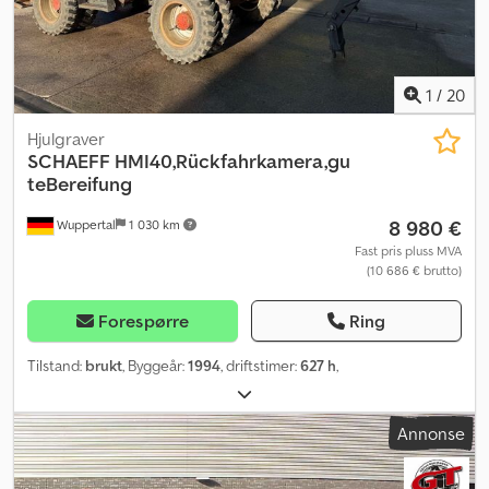
1
/
20
Hjulgraver
SCHAEFF
HMI40,Rückfahrkamera,gu
teBereifung
8 980 €
Wuppertal
1 030 km
Fast pris pluss MVA
(10 686 € brutto)
Forespørre
Ring
Tilstand:
brukt
, Byggeår:
1994
, driftstimer:
627 h
,
Annonse