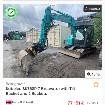
Annonse
1
/
15
Beltegraver
Kobelco
SK75SR-7 Excavator with Tilt
Bucket and 2 Buckets
77 151 €
Norge
13 km
106 315 €