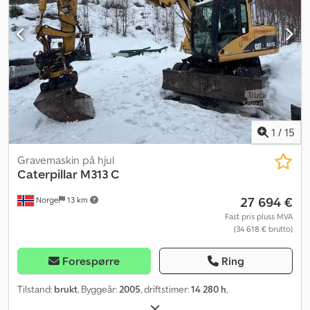
1
/
15
Gravemaskin på hjul
Caterpillar
M313 C
27 694 €
Norge
13 km
Fast pris pluss MVA
(34 618 € brutto)
Forespørre
Ring
Tilstand:
brukt
, Byggeår:
2005
, driftstimer:
14 280 h
,