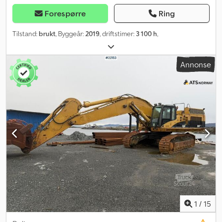
Forespørre
Ring
Tilstand:
brukt
, Byggeår:
2019
, driftstimer:
3 100 h
,
Annonse
1
/
15