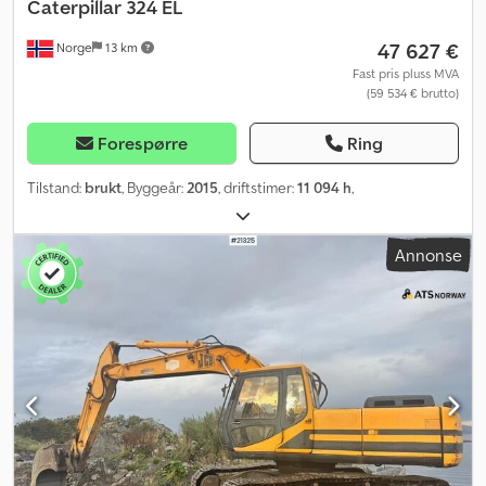
Caterpillar
324 EL
47 627 €
Norge
13 km
Fast pris pluss MVA
(59 534 € brutto)
Forespørre
Ring
Tilstand:
brukt
, Byggeår:
2015
, driftstimer:
11 094 h
,
Annonse