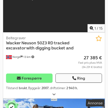
1
/
15
Beltegraver
Wacker Neuson
50Z3 RD tracked
excavator with digging bucket and
27 385 €
Norge
13 km
Fast pris pluss MVA
(34 231 € brutto)
Forespørre
Ring
Tilstand:
brukt
, Byggeår:
2007
, driftstimer:
2 940 h
,
Annonse