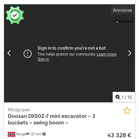
Annonse
1
/
15
Minigraver
Doosan
DX50Z-7 mini excavator – 3
buckets – swing boom –
43 328 €
Norge
137 km