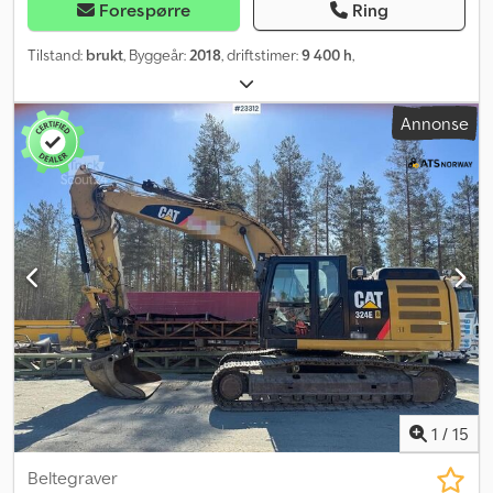
Forespørre
Ring
Tilstand:
brukt
, Byggeår:
2018
, driftstimer:
9 400 h
,
Annonse
1
/
15
Beltegraver