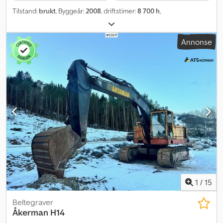
Tilstand:
brukt
, Byggeår:
2008
, driftstimer:
8 700 h
,
Annonse
1
/
15
Beltegraver
Åkerman
H14