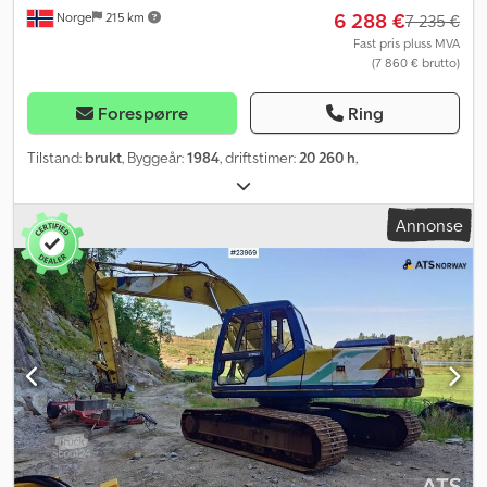
6 288 €
Norge
215 km
7 235 €
Fast pris pluss MVA
(7 860 € brutto)
Forespørre
Ring
Tilstand:
brukt
, Byggeår:
1984
, driftstimer:
20 260 h
,
Annonse