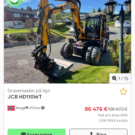
1
/
15
Gravemaskin på hjul
JCB
HD110WT
86 476 €
Norge
215 km
106 672 €
Fast pris pluss MVA
(108 095 € brutto)
Forespørre
Ring