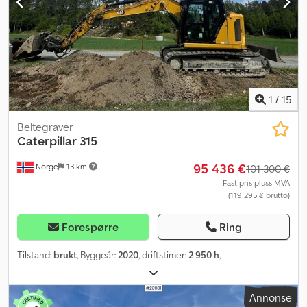
1
/
15
Beltegraver
Caterpillar
315
95 436 €
Norge
13 km
101 300 €
Fast pris pluss MVA
(119 295 € brutto)
Forespørre
Ring
Tilstand:
brukt
, Byggeår:
2020
, driftstimer:
2 950 h
,
Annonse