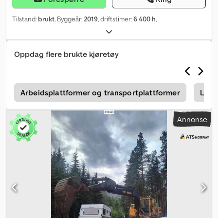
Tilstand:
brukt
, Byggeår:
2019
, driftstimer:
6 400 h
,
Oppdag flere brukte kjøretøy
r
Arbeidsplattformer og transportplattformer
Last
Annonse