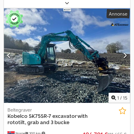
Annonse
1
/
15
Beltegraver
Kobelco
SK75SR-7 excavator with
rototilt, grab and 3 bucke
Norge
300 km