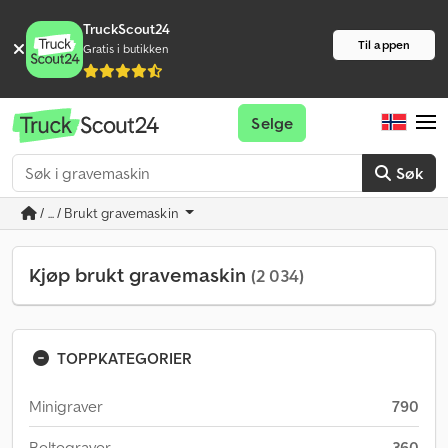
TruckScout24
Til appen
Gratis i butikken
Selge
Søk
/ ... / Brukt gravemaskin
Kjøp brukt gravemaskin
(2 034)
TOPPKATEGORIER
Minigraver
790
Beltegraver
360