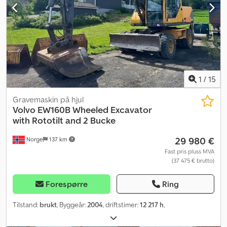
1
/
15
Gravemaskin på hjul
Volvo
EW160B Wheeled Excavator
with Rototilt and 2 Bucke
29 980 €
Norge
137 km
Fast pris pluss MVA
(37 475 € brutto)
Forespørre
Ring
Tilstand:
brukt
, Byggeår:
2004
, driftstimer:
12 217 h
,