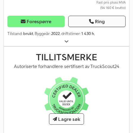
Fast pris pluss MVA
(54 160 € brutto)
Forespørre
Ring
Tilstand:
brukt
, Byggeår:
2022
, driftstimer:
1 430 h
,
TILLITSMERKE
Autoriserte forhandlere sertifisert av TruckScout24
Lagre søk