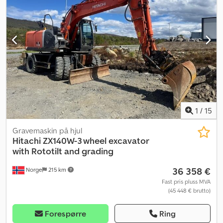
1
/
15
Gravemaskin på hjul
Hitachi
ZX140W-3 wheel excavator
with Rototilt and grading
36 358 €
Norge
215 km
Fast pris pluss MVA
(45 448 € brutto)
Forespørre
Ring