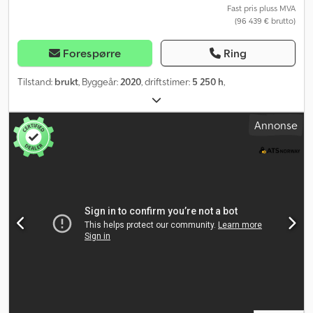
Fast pris pluss MVA
(96 439 € brutto)
Forespørre
Ring
Tilstand:
brukt
, Byggeår:
2020
, driftstimer:
5 250 h
,
Annonse