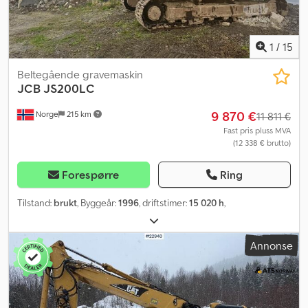
1
/
15
Beltegående gravemaskin
JCB
JS200LC
9 870 €
Norge
215 km
11 811 €
Fast pris pluss MVA
(12 338 € brutto)
Forespørre
Ring
Tilstand:
brukt
, Byggeår:
1996
, driftstimer:
15 020 h
,
Annonse