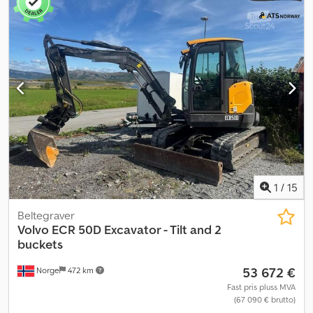
1
/
15
Beltegraver
Volvo
ECR 50D Excavator - Tilt and 2
buckets
53 672 €
Norge
472 km
Fast pris pluss MVA
(67 090 € brutto)