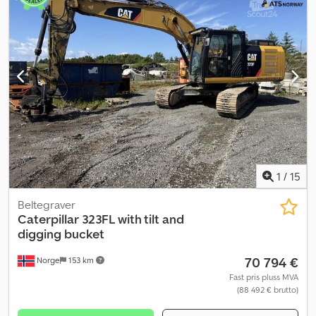
1
/
15
Beltegraver
Caterpillar
323FL with tilt and
digging bucket
70 794 €
Norge
153 km
Fast pris pluss MVA
(88 492 € brutto)