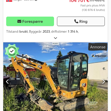
104 701 €
111 465 €
Fast pris pluss MVA
(130 876 € brutto)
Forespørre
Ring
Tilstand:
brukt
, Byggeår:
2023
, driftstimer:
1 314 h
,
Annonse