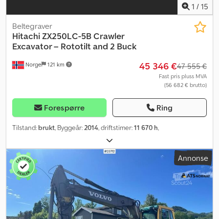
1
/
15
Beltegraver
Hitachi
ZX250LC-5B Crawler
Excavator – Rototilt and 2 Buck
45 346 €
Norge
121 km
47 555 €
Fast pris pluss MVA
(56 682 € brutto)
Forespørre
Ring
Tilstand:
brukt
, Byggeår:
2014
, driftstimer:
11 670 h
,
Annonse