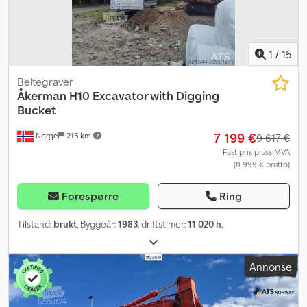
1
/
15
Beltegraver
Åkerman
H10 Excavator with Digging
Bucket
7 199 €
Norge
215 km
9 617 €
Fast pris pluss MVA
(8 999 € brutto)
Forespørre
Ring
Tilstand:
brukt
, Byggeår:
1983
, driftstimer:
11 020 h
,
Annonse