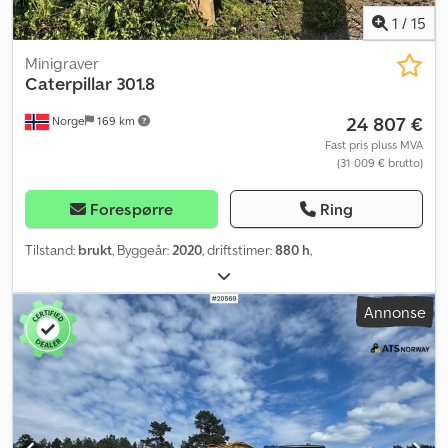
1
/
15
Minigraver
Caterpillar
301.8
24 807 €
Norge
169 km
Fast pris pluss MVA
(31 009 € brutto)
Forespørre
Ring
Tilstand:
brukt
, Byggeår:
2020
, driftstimer:
880 h
,
Annonse