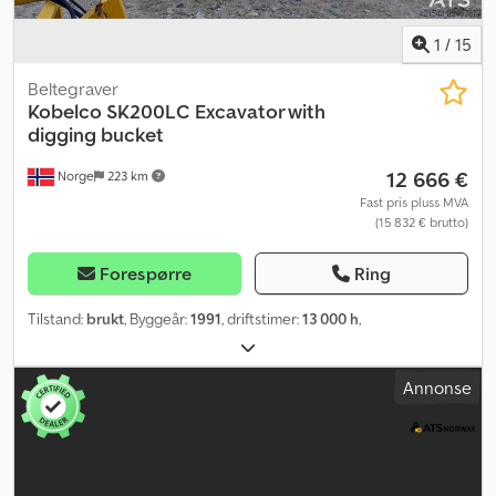
1
/
15
Beltegraver
Kobelco
SK200LC Excavator with
digging bucket
12 666 €
Norge
223 km
Fast pris pluss MVA
(15 832 € brutto)
Forespørre
Ring
Tilstand:
brukt
, Byggeår:
1991
, driftstimer:
13 000 h
,
Annonse