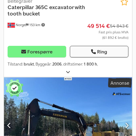
Beltegraver
Caterpillar
365C excavator with
tooth bucket
49 514 €
Norge
153 km
54 843 €
Fast pris pluss MVA
(61 892 € brutto)
Forespørre
Ring
Tilstand:
brukt
, Byggeår:
2006
, driftstimer:
1 800 h
,
Annonse