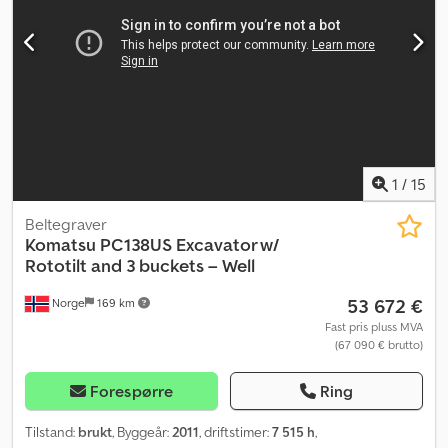
1
/
15
Beltegraver
Komatsu
PC138US Excavator w/
Rototilt and 3 buckets – Well
53 672 €
Norge
169 km
Fast pris pluss MVA
(67 090 € brutto)
Forespørre
Ring
Tilstand:
brukt
, Byggeår:
2011
, driftstimer:
7 515 h
,