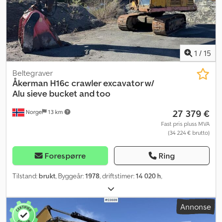
1
/
15
Beltegraver
Åkerman
H16c crawler excavator w/
Alu sieve bucket and too
27 379 €
Norge
13 km
Fast pris pluss MVA
(34 224 € brutto)
Forespørre
Ring
Tilstand:
brukt
, Byggeår:
1978
, driftstimer:
14 020 h
,
Annonse