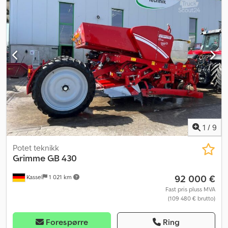
1
/
9
Potet teknikk
Grimme
GB 430
92 000 €
Kassel
1 021 km
Fast pris pluss MVA
(109 480 € brutto)
Forespørre
Ring