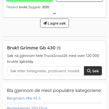
Tilstand:
brukt
, Byggeår:
2020
,
Lagre søk
Brukt Grimme Gb 430
(1)
Søk nå gjennom hele TruckScout24 med over 120 000
brukte kjøretøy.
Søk
Bla gjennom de mest populære kategoriene:
Bergmann Htw 45 S
Binderberger 550 Ehsa