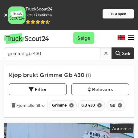
TruckScout24
Til appen
Gratis i butikken
Selge
Søk
Kjøp brukt Grimme Gb 430
(1)
Filter
Relevans
Grimme
GB 430
GB
Fjern alle filtre
Annonse