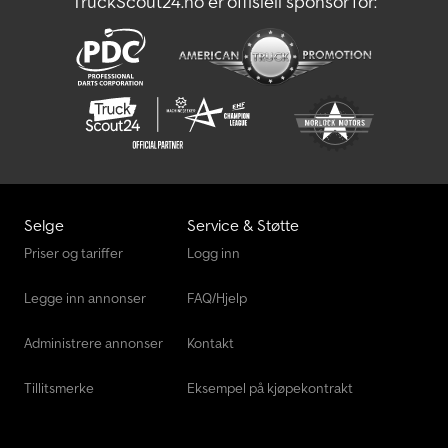
TruckScout24.no er offisiell sponsor for:
Volvo Grader
Volvo Traktorgraver
Selge
Service & Støtte
Priser og tariffer
Logg inn
Legge inn annonser
FAQ/Hjelp
Administrere annonser
Kontakt
Tillitsmerke
Eksempel på kjøpekontrakt