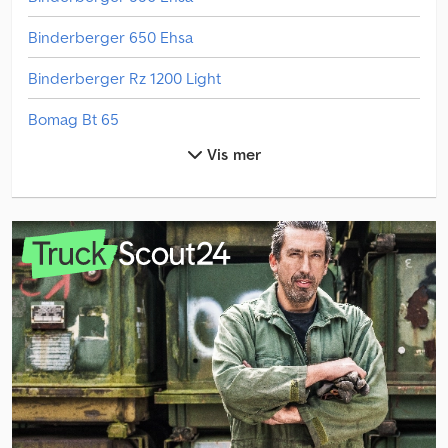
Binderberger 650 Ehsa
Binderberger Rz 1200 Light
Bomag Bt 65
Vis mer
Claas Arion 420
Claas Arion 430
Dieci Agri Farmer 32.9 Gd
Dieci Mini Agri 26.6
Fendt Former 426 Dn
Giant G2300 Hd
Giant G3500 X-Tra
Grimme Ks 75-4