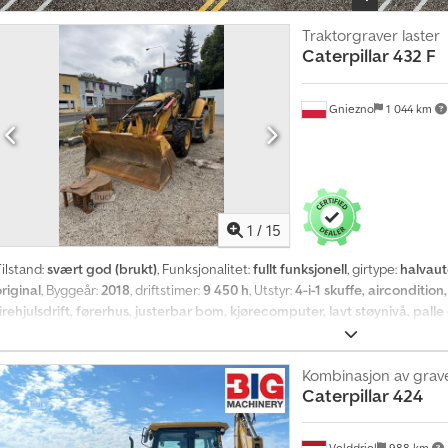
h
Traktorgraver laster
a
Caterpillar
432 F
n
d
Gniezno
1 044 km
l
e
r
p
a
1
/
15
k
k
ilstand:
svært god (brukt)
, Funksjonalitet:
fullt funksjonell
, girtype:
halvaut
e
riginal
, Byggeår:
2018
, driftstimer:
9 450 h
, Utstyr:
4-i-1 skuffe, aircondition
irehjulsdrift, førerhus, justerbar bom, kjørecomputer, lavt støynivå, palle
O
p
Kombinasjon av grav
p
Caterpillar
424
r
e
Velddriel
988 km