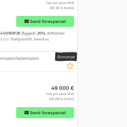
Fast pris pluss MVA
(59 381 € brutto)
Send forespørsel
:
440/80R28
, Byggeår:
2014
, driftstimer:
 Utstyr:
firehjulsdrift, førerhus
,
Annonse
emaskin/lastemaskin
49 000 €
Fast pris pluss MVA
(59 290 € brutto)
Send forespørsel