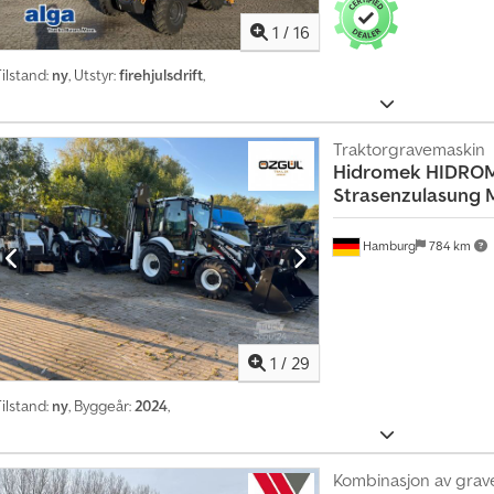
g
t
1
/
16
i
l
ilstand:
ny
, Utstyr:
firehjulsdrift
,
o
v
e
Traktorgravemaskin
r
Hidromek
HIDROM
4
Strasenzulasung 
m
i
l
Hamburg
784 km
l
i
o
n
e
1
/
29
r
i
n
ilstand:
ny
, Byggeår:
2024
,
t
e
r
Kombinasjon av grav
e