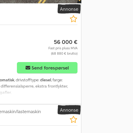
Annonse
56 000 €
Fast pris pluss MVA
(68 880 € brutto)
Send forespørsel
omatisk
, drivstofftype:
diesel
, farge:
, differensialsperre, ekstra frontlykter,
 gafler
,
Annonse
emaskin/lastemaskin