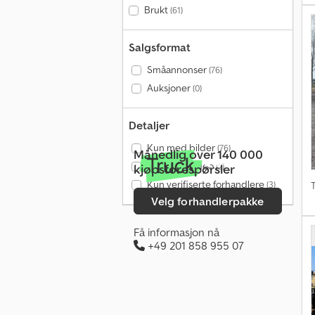
Brukt
(61)
Salgsformat
Småannonser
(76)
Auksjoner
(0)
Detaljer
Kun med bilder
(76)
Månedlig over 140 000
Kun med video
(2)
kjøpsforespørsler
Kun verifiserte forhandlere
(3)
T
Velg forhandlerpakke
Få informasjon nå
+49 201 858 955 07