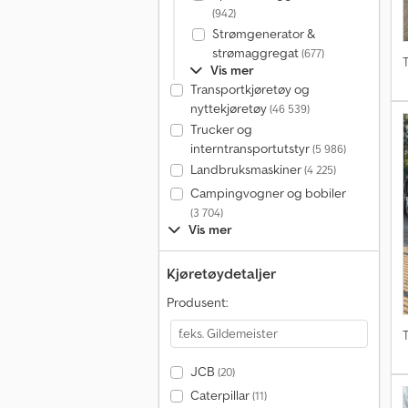
(942)
Strømgenerator &
strømaggregat
(677)
T
Vis mer
Transportkjøretøy og
nyttekjøretøy
(46 539)
Trucker og
interntransportutstyr
(5 986)
Landbruksmaskiner
(4 225)
Campingvogner og bobiler
(3 704)
Vis mer
Kjøretøydetaljer
Produsent:
T
JCB
(20)
Caterpillar
(11)