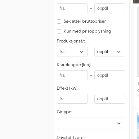
-
Søk etter bruttopriser
Kun med prisopplysning
Produksjonsår:
-
Kjørelengde [km]:
-
T
Effekt [kW]:
o
f
-
Girtype:
Drivstofftype: