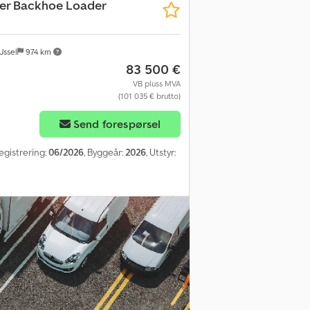
er Backhoe Loader
Jssel
974 km
83 500 €
VB pluss MVA
(101 035 € brutto)
Send forespørsel
registrering:
06/2026
, Byggeår:
2026
, Utstyr: