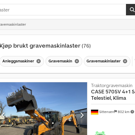
ravemaskinlaster
Kjøp brukt gravemaskinlaster
(76)
Anleggsmaskiner
Gravemaskin
Gravemaskinlaster
Traktorgravemaskin
CASE
570SV 4+1 Sc
Telestiel, Klima
Sittensen
802 km
S
a
l