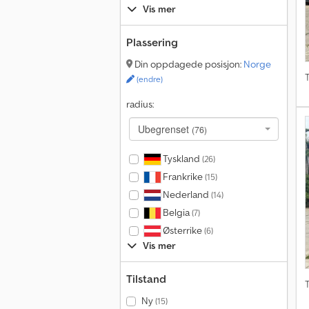
Vis mer
Plassering
Din oppdagede posisjon:
Norge
T
(endre)
radius:
Ubegrenset
(76)
Tyskland
(26)
Frankrike
(15)
Nederland
(14)
Belgia
(7)
Østerrike
(6)
Vis mer
Tilstand
T
Ny
(15)