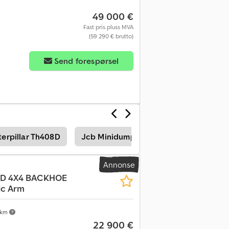
49 000 €
Fast pris pluss MVA
(59 290 € brutto)
Send forespørsel
terpillar Th408D
Jcb Minidumper
Jcb Traktorgrave
Annonse
D 4X4 BACKHOE
ic Arm
 km
22 900 €