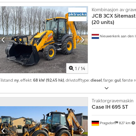
Kombinasjon av grav
JCB
3CX Sitemast
(20 units)
Nieuwerkerk aan den I
1
/
14
ilstand:
ny
, effekt:
68 kW (92,45 hk)
, drivstofftype:
diesel
, farge:
gul
, første 
Traktorgravemaskin
Case IH
695 ST
Pragsdorf
827 km