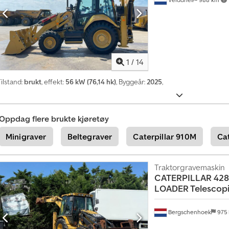
t
t
e
n
k
e
1
/
14
l
ilstand:
brukt
, effekt:
56 kW (76,14 hk)
, Byggeår:
2025
,
t
a
n
Oppdag flere brukte kjøretøy
n
o
Minigraver
Beltegraver
Caterpillar 910M
Ca
n
s
Traktorgravemaskin
e
CATERPILLAR
428
LOADER Telescop
Bergschenhoek
975