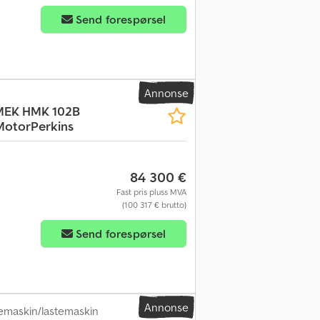
Send forespørsel
Annonse
EK HMK 102B
MotorPerkins
84 300 €
Fast pris pluss MVA
(100 317 € brutto)
Send forespørsel
Annonse
emaskin/lastemaskin