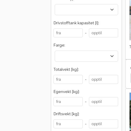
Drivstofftank kapasitet [l]:
-
Farge:
T
Totalvekt [kg]:
Doosan Dx85R-3
Bobcat E26
Giant Traktor
-
Egenvekt [kg]:
-
Driftsvekt [kg]:
-