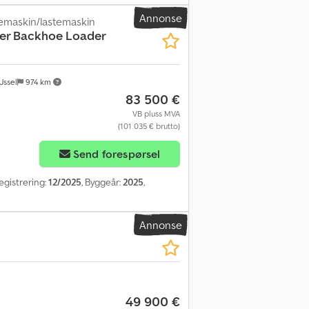
Annonse
emaskin/lastemaskin
er Backhoe Loader
Jssel
974 km
83 500 €
VB pluss MVA
(101 035 € brutto)
Send forespørsel
registrering:
12/2025
, Byggeår:
2025
,
Annonse
49 900 €