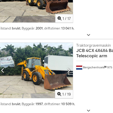
1
/
17
ilstand:
brukt
, Byggeår:
2001
, driftstimer:
13 041 h
,
Traktorgravemaskin
JCB
4CX 4X4X4 B
Telescopic arm
Bergschenhoek
975
1
/
19
ilstand:
brukt
, Byggeår:
1997
, driftstimer:
10 509 h
,