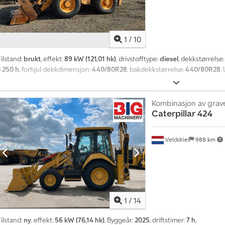
1
/
10
ilstand:
brukt
, effekt:
89 kW (121,01 hk)
, drivstofftype:
diesel
, dekkstørrelse
3 250 h
, forhjul dekkdimensjon:
440/80R28
, bakdekkstørrelse:
440/80R28
,
Kombinasjon av grav
Caterpillar
424
Velddriel
988 km
1
/
14
ilstand:
ny
, effekt:
56 kW (76,14 hk)
, Byggeår:
2025
, driftstimer:
7 h
,