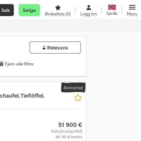
Søk
Selge
Språk
Ønskeliste
(0)
Logg inn
Meny
Relevans
Fjern alle filtre
Annonse
haufel, Tieflöffel,
51 900 €
Fast pris pluss MVA
(61 761 € brutto)