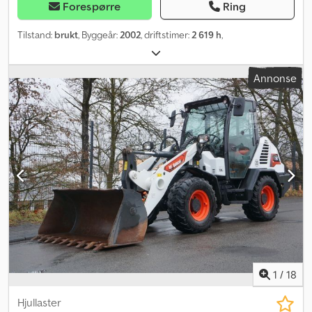
Forespørre
Ring
Tilstand:
brukt
, Byggeår:
2002
, driftstimer:
2 619 h
,
Annonse
1
/
18
Hjullaster