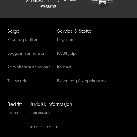
Jcb 86C-2 Tab
Jcb Js145W
Jcb S2032E
Selge
Service & Støtte
Jcb S2646E
Priser og tariffer
Logg inn
Jcb Traktor
Legge inn annonser
FAQ/Hjelp
Jcb Traktorgraver
Administrere annonser
Kontakt
Tillitsmerke
Eksempel på kjøpekontrakt
Bedrift
Juridisk informasjon
Jobber
Impressum
Generelle vilkår