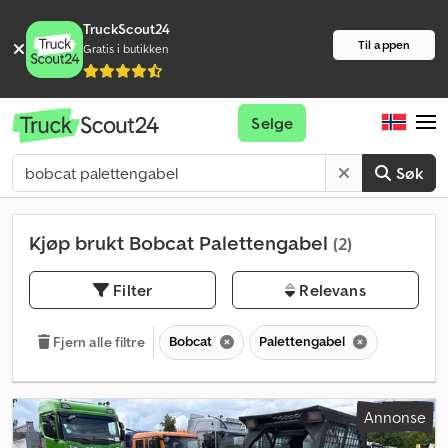
TruckScout24
Til appen
Gratis i butikken
Selge
Søk
Kjøp brukt Bobcat Palettengabel
(2)
Filter
Relevans
Bobcat
Palettengabel
Fjern alle filtre
Annonse