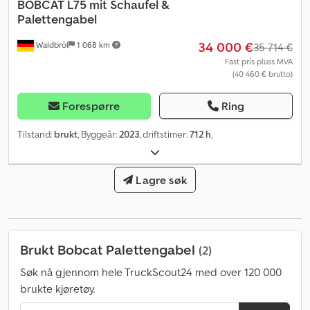
BOBCAT
L75 mit Schaufel &
Palettengabel
34 000 €
Waldbröl
1 068 km
35 714 €
Fast pris pluss MVA
(40 460 € brutto)
Forespørre
Ring
Tilstand:
brukt
, Byggeår:
2023
, driftstimer:
712 h
,
Lagre søk
Brukt Bobcat Palettengabel
(2)
Søk nå gjennom hele TruckScout24 med over 120 000
brukte kjøretøy.