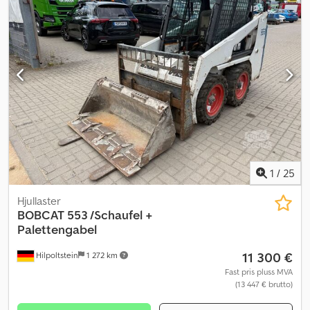
1
/
25
Hjullaster
BOBCAT
553 /Schaufel +
Palettengabel
11 300 €
Hilpoltstein
1 272 km
Fast pris pluss MVA
(13 447 € brutto)