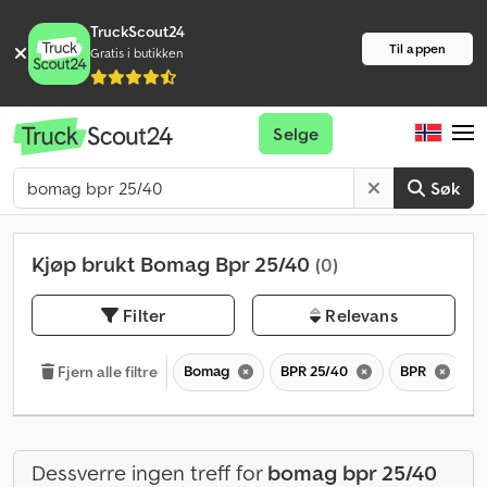
TruckScout24
Til appen
Gratis i butikken
Selge
Søk
Kjøp brukt Bomag Bpr 25/40
(0)
Filter
Relevans
Bomag
BPR 25/40
BPR
Fjern alle filtre
Dessverre ingen treff for
bomag bpr 25/40