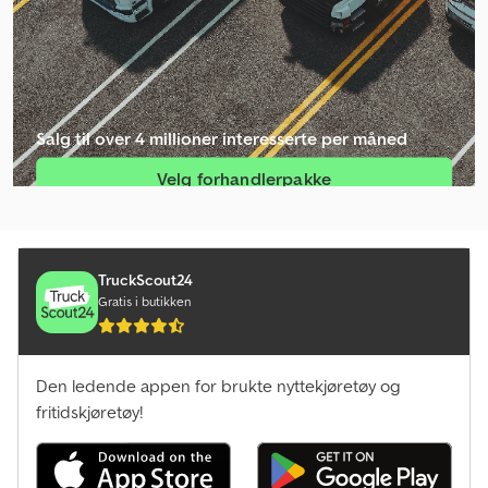
Salg til over 4 millioner interesserte per måned
Velg forhandlerpakke
Opprett enkeltannonse
TruckScout24
Gratis i butikken
Den ledende appen for brukte nyttekjøretøy og
fritidskjøretøy!