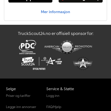
Mer informasjon
TruckScout24.no er offisiell sponsor for:
Selge
Service & Støtte
Priser og tariffer
Logg inn
Legge inn annonser
FAQ/Hjelp