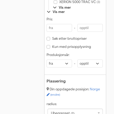
XERION 5000 TRAC VC
(3)
Vis mer
Vis mer
Pris:
-
Søk etter bruttopriser
Kun med prisopplysning
Produksjonsår:
-
Plassering
Din oppdagede posisjon:
Norge
(endre)
radius:
Ubegrenset
(2)