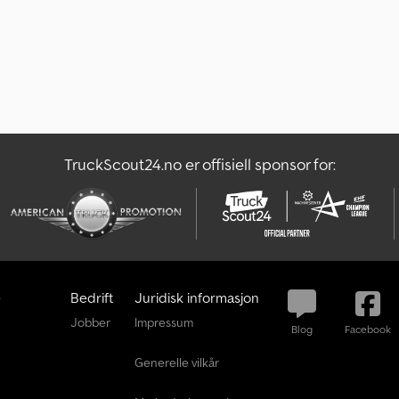
TruckScout24.no er offisiell sponsor for:
e
Bedrift
Juridisk informasjon
Jobber
Impressum
Blog
Facebook
Generelle vilkår