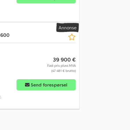
Annonse
 600
39 900 €
Fast pris pluss MVA
(47 481 € brutto)
Send forespørsel
r
,