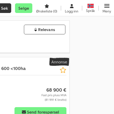
Søk
Selge
Språk
Ønskeliste
(0)
Logg inn
Meny
Relevans
Annonse
c 600 <100ha
68 900 €
Fast pris pluss MVA
(81 991 € brutto)
Send forespørsel