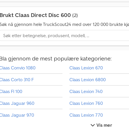
Brukt Claas Direct Disc 600
(2)
Søk nå gjennom hele TruckScout24 med over 120 000 brukte kjø
Bla gjennom de mest populære kategoriene:
Claas Convio 1080
Claas Lexion 670
Claas Corto 310 F
Claas Lexion 6800
Claas Fl 100
Claas Lexion 740
Claas Jaguar 960
Claas Lexion 760
Claas Jaguar 970
Claas Lexion 770
Vis mer
Claas Jaguar 980
Claas Liner 1800 Twin