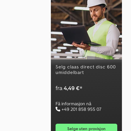
Selg claas direct disc 600
umiddelbart
fra
4,49 €
*
Få informasjon nå
+49 201 858 955 07
selge uten provisjon