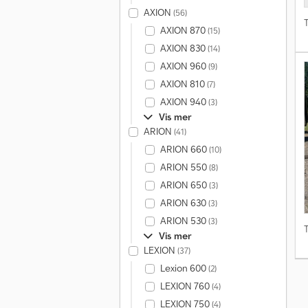
AXION
(56)
T
AXION 870
(15)
AXION 830
(14)
AXION 960
(9)
AXION 810
(7)
AXION 940
(3)
Vis mer
ARION
(41)
ARION 660
(10)
ARION 550
(8)
ARION 650
(3)
ARION 630
(3)
ARION 530
(3)
T
Vis mer
LEXION
(37)
Lexion 600
(2)
LEXION 760
(4)
LEXION 750
(4)