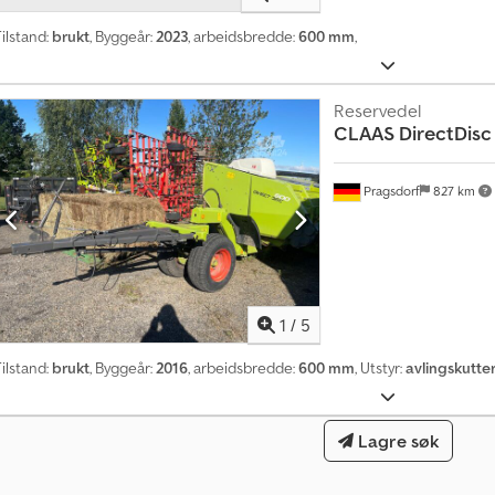
ilstand:
brukt
, Byggeår:
2023
, arbeidsbredde:
600 mm
,
Reservedel
CLAAS
DirectDisc
Pragsdorf
827 km
1
/
5
ilstand:
brukt
, Byggeår:
2016
, arbeidsbredde:
600 mm
, Utstyr:
avlingskutte
Lagre søk