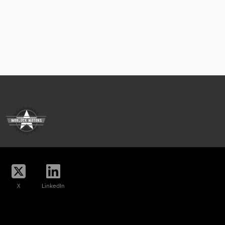
X
LinkedIn