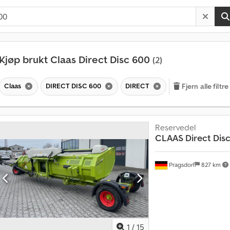
Kjøp brukt Claas Direct Disc 600
(2)
Claas
DIRECT DISC 600
DIRECT
Fjern alle filtre
Reservedel
CLAAS
Direct Dis
Pragsdorf
827 km
1
/
15