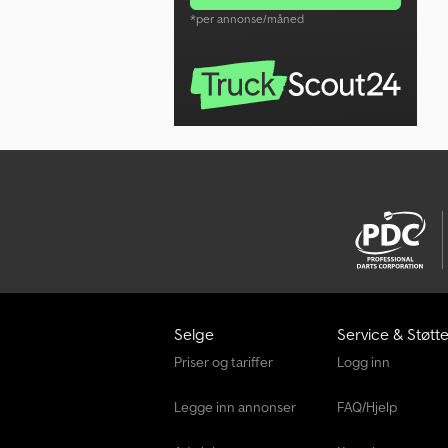
*per annonse/måned
Selge
Service & Støtt
Priser og tariffer
Logg inn
Legge inn annonser
FAQ/Hjelp