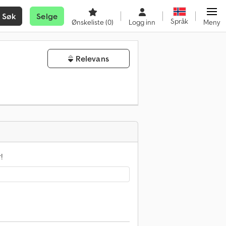
Søk
Selge
Språk
Ønskeliste
(0)
Logg inn
Meny
Relevans
!