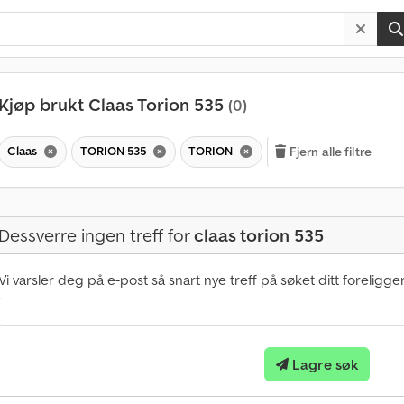
Kjøp brukt Claas Torion 535
(0)
Claas
TORION 535
TORION
Fjern alle filtre
M
å
n
e
Dessverre ingen treff for
claas torion 535
d
l
i
Vi varsler deg på e-post så snart nye treff på søket ditt foreligger
g
o
v
e
Lagre søk
r
1