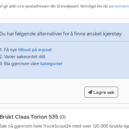
4
0
Vi gir aldri ut e-postadressen din til tredjepart. Vennligst les vår
personvern
0
0
0
Du har følgende alternativer for å finne ønsket kjøretøy:
k
j
ø
Få nye
tilbud på e-post
p
Varier søkeordet ditt
s
Bla gjennom våre
kategorier
f
o
r
e
s
Lagre søk
p
ø
r
s
Brukt Claas Torion 535
(0)
l
Søk nå gjennom hele TruckScout24 med over 120 000 brukte kjø
e