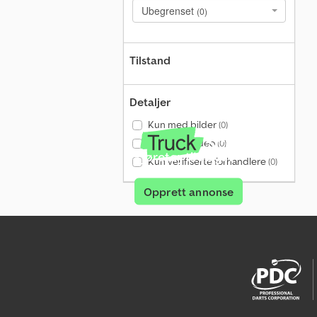
Ubegrenset
(0)
Tilstand
Detaljer
Kun med bilder
(0)
Kun med video
(0)
Kjøretøy til salgs?
Kun verifiserte forhandlere
(0)
Opprett annonse