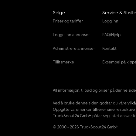
Selge
Service & Støtt
Priser og tariffer
Logg inn
Legge inn annonser
FAQ/Hjelp
Administrere annonser
Kontakt
Tillitsmerke
Eksempel på kjøp
All informasjon, tilbud og priser på denne si
Ved å bruke denne siden godtar du våre
vilk
Oppgitte varemerker tilhører sine respektive 
TruckScout24 GmbH påtar seg intet ansvar for
© 2000 - 2026 TruckScout24 GmbH