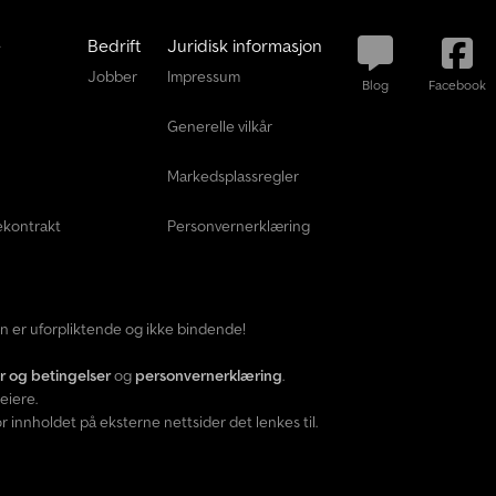
e
Bedrift
Juridisk informasjon
Jobber
Impressum
Blog
Facebook
Generelle vilkår
Markedsplassregler
ekontrakt
Personvernerklæring
den er uforpliktende og ikke bindende!
år og betingelser
og
personvernerklæring
.
eiere.
 innholdet på eksterne nettsider det lenkes til.