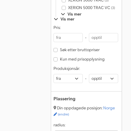
XERION 5000 TRAC
(3)
XERION 5000 TRAC VC
(3)
Vis mer
Vis mer
Pris:
-
Søk etter bruttopriser
Kun med prisopplysning
Produksjonsår:
-
Plassering
Din oppdagede posisjon:
Norge
(endre)
radius: