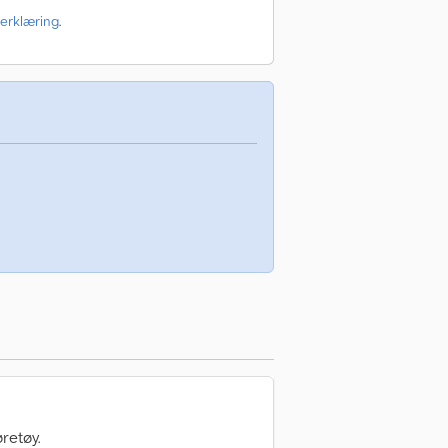
erklæring
.
retøy.