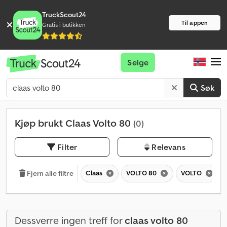
TruckScout24
Til appen
Gratis i butikken
Selge
Søk
Kjøp brukt Claas Volto 80
(0)
Filter
Relevans
Claas
VOLTO 80
VOLTO
Fjern alle filtre
Dessverre ingen treff for
claas volto 80