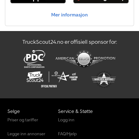
Mer informasjon
TruckScout24.no er offisiell sponsor for:
Selge
Service & Støtte
Priser og tariffer
Logg inn
Legge inn annonser
FAQ/Hjelp