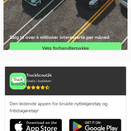
Salg til over 4 millioner interesserte per måned
Velg forhandlerpakke
Opprett enkeltannonse
TruckScout24
Gratis i butikken
Den ledende appen for brukte nyttekjøretøy og
fritidskjøretøy!