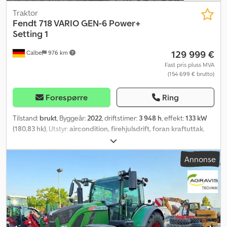
Traktor
Fendt
718 VARIO GEN-6 Power+
Setting 1
129 999 €
Calbe
976 km
Fast pris pluss MVA
(154 699 € brutto)
Forespørre
Ring
Tilstand:
brukt
, Byggeår:
2022
, driftstimer:
3 948 h
, effekt:
133 kW
(180,83 hk)
, Utstyr:
aircondition, firehjulsdrift, foran kraftuttak
,
Annonse