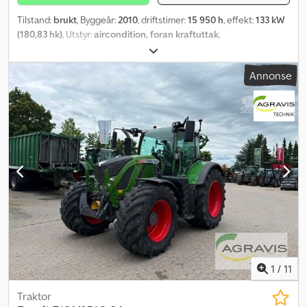
Tilstand:
brukt
, Byggeår:
2010
, driftstimer:
15 950 h
, effekt:
133 kW
(180,83 hk)
, Utstyr:
aircondition, foran kraftuttak
,
Annonse
1
/
11
Traktor