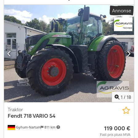
Annonse
1
/
18
Traktor
Fendt
718 VARIO S4
119 000 €
Gyhum-Nartum
811 km
Fast pris pluss MVA