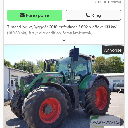
(141 610 € brutto)
Forespørre
Ring
Tilstand:
brukt
, Byggeår:
2018
, driftstimer:
3 602 h
, effekt:
133 kW
(180,83 hk)
, Utstyr:
aircondition, foran kraftuttak
,
Annonse