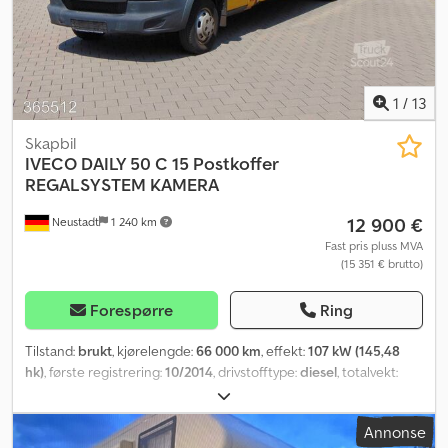
1
/
13
Skapbil
IVECO
DAILY 50 C 15 Postkoffer
REGALSYSTEM KAMERA
12 900 €
Neustadt
1 240 km
Fast pris pluss MVA
(15 351 € brutto)
Forespørre
Ring
Tilstand:
brukt
, kjørelengde:
66 000 km
, effekt:
107 kW (145,48
hk)
, første registrering:
10/2014
, drivstofftype:
diesel
, totalvekt:
5 000 kg
, farge:
gul
, girtype:
automatisk
, utslippsklasse:
Euro 5
,
antall seter:
2
, total lengde:
8 140 mm
, total bredde:
2 180 mm
,
Annonse
total høyde:
2 860 mm
, lasteromsvolum:
22 m³
, lasteromslengde: