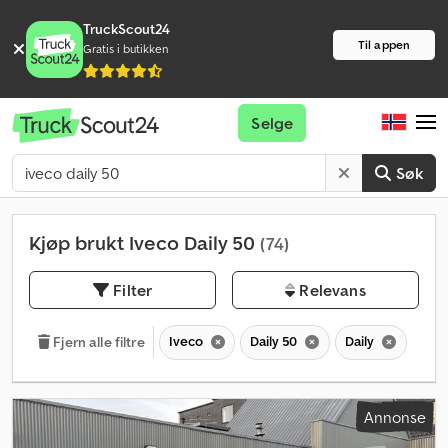
TruckScout24
Til appen
Gratis i butikken
Selge
Søk
Kjøp brukt Iveco Daily 50
(74)
Filter
Relevans
Iveco
Daily 50
Daily
Fjern alle filtre
Annonse