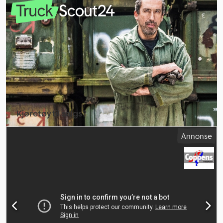
girtype:
mekanisk
, antall gir:
6
, utslippsklasse:
Euro 5
, antall seter:
2
,
lasteromslengde:
4 100 mm
, lasteplassbredde:
2 000 mm
,
lasteromshøyde:
400 mm
, Byggeår:
2016
, Utstyr:
ABS,
antispinnsystem, bakkestartassistent, bakløfter, elektrisk
vindusregulering, elektronisk stabilitetsprogram (ESP),
fullstendig servicehistorikk, partikkelfilter, sentral låsing,
servostyring
,
Kjøretøy til salgs?
Opprett annonse
Annonse