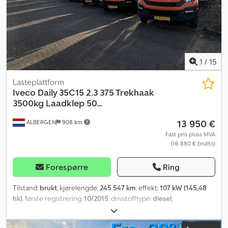
1
/
15
Lasteplattform
Iveco
Daily 35C15 2.3 375 Trekhaak
3500kg Laadklep 50...
13 950 €
ALBERGEN
908 km
Fast pris pluss MVA
(16 880 € brutto)
Forespørre
Ring
Tilstand:
brukt
, kjørelengde:
245 547 km
, effekt:
107 kW (145,48
hk)
, første registrering:
10/2015
, drivstofftype:
diesel
,
akselkonfigurasjon:
4x2
, akselavstand:
3 750 mm
, drivstoff:
diesel
,
CO₂-utslipp:
217 g/km
, drivstofftank kapasitet:
100 l
, farge:
oransje
,