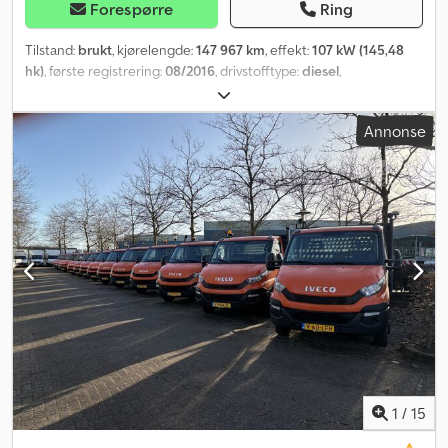
Forespørre
Ring
Tilstand:
brukt
, kjørelengde:
147 967 km
, effekt:
107 kW (145,48
hk)
, første registrering:
08/2016
, drivstofftype:
diesel
,
akselkonfigurasjon:
4x2
, akselavstand:
3 750 mm
, drivstoff:
diesel
,
CO₂-utslipp:
217 g/km
, drivstofftank kapasitet:
100 l
, farge:
oransje
,
Annonse
girtype:
mekanisk
, antall gir:
6
, utslippsklasse:
Euro 5
, antall seter:
2
,
lasteromslengde:
4 100 mm
, lasteplassbredde:
2 000 mm
,
lasteromshøyde:
400 mm
, Byggeår:
2016
, Utstyr:
ABS, Bluetooth,
antispinnsystem, bakkestartassistent, bakløfter, elektrisk
vindusregulering, elektronisk stabilitetsprogram (ESP),
fullstendig servicehistorikk, navigasjonssystem, partikkelfilter,
sentral låsing, servostyring, tilhengerkobling
,
1
/
15