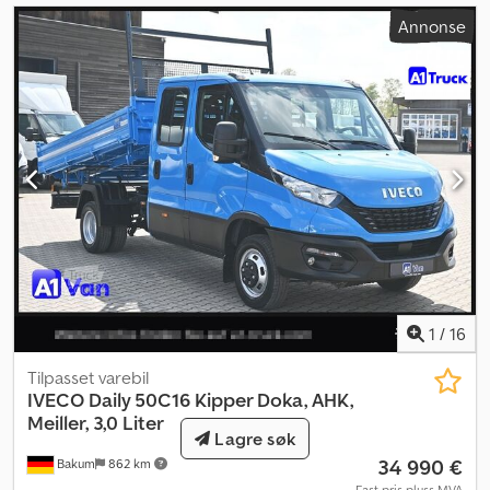
Annonse
1
/
16
Tilpasset varebil
IVECO
Daily 50C16 Kipper Doka, AHK,
Meiller, 3,0 Liter
Lagre søk
34 990 €
Bakum
862 km
Fast pris pluss MVA