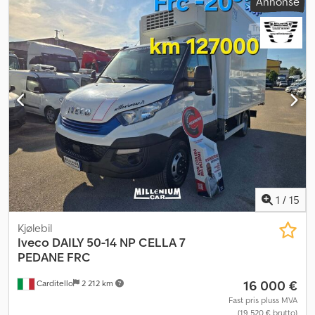
Annonse
girtype:
mekanisk
, antall gir:
6
, utslippsklasse:
Euro 5
, antall seter:
2
,
lasteromslengde:
4 100 mm
, lasteplassbredde:
2 000 mm
,
lasteromshøyde:
400 mm
, Byggeår:
2015
, Utstyr:
ABS, Bluetooth,
antispinnsystem, bakkestartassistent, bakløfter, elektrisk
vindusregulering, elektronisk stabilitetsprogram (ESP),
fullstendig servicehistorikk, navigasjonssystem, partikkelfilter,
sentral låsing, servostyring, tilhengerkobling
,
1
/
15
Kjølebil
Iveco
DAILY 50-14 NP CELLA 7
PEDANE FRC
16 000 €
Carditello
2 212 km
Fast pris pluss MVA
(19 520 € brutto)