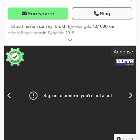
Forespørre
Ring
Tilstand:
nesten som ny (brukt)
, kjørelengde:
127 000 km
,
drivstofftype:
bensin
, Byggeår:
2019
,
Annonse
1
/
12