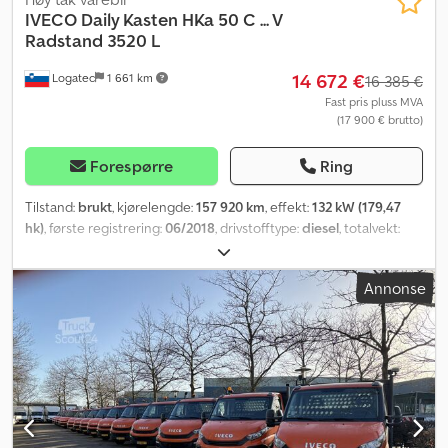
IVECO
Daily Kasten HKa 50 C ... V
Radstand 3520 L
14 672 €
Logatec
1 661 km
16 385 €
Fast pris pluss MVA
(17 900 € brutto)
Forespørre
Ring
Tilstand:
brukt
, kjørelengde:
157 920 km
, effekt:
132 kW (179,47
hk)
, første registrering:
06/2018
, drivstofftype:
diesel
, totalvekt:
5 200 kg
, farge:
hvit
, girtype:
mekanisk
, utslippsklasse:
Euro 6
,
antall seter:
3
, lasteromsvolum:
12 m³
, lasteromslengde:
3 540 mm
,
Annonse
lasteplassbredde:
1 800 mm
, lasteromshøyde:
1 900 mm
, Byggeår:
2018
, Utstyr:
ABS, aircondition, elektronisk stabilitetsprogram
(ESP), partikkelfilter, sentral låsing
,