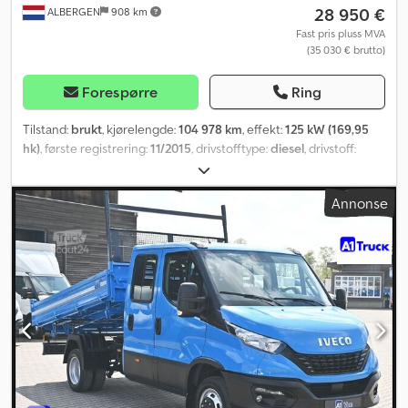
28 950 €
ALBERGEN
908 km
Fast pris pluss MVA
(35 030 € brutto)
Forespørre
Ring
Tilstand:
brukt
, kjørelengde:
104 978 km
, effekt:
125 kW (169,95
hk)
, første registrering:
11/2015
, drivstofftype:
diesel
, drivstoff:
diesel
, farge:
hvit
, girtype:
automatisk
, antall gir:
8
, utslippsklasse:
Euro 5
, antall seter:
3
, lasteromslengde:
2 390 mm
,
Annonse
lasteplassbredde:
2 030 mm
, lasteromshøyde:
300 mm
, Byggeår:
2015
, Utstyr:
ABS, Bluetooth, aircondition, antispinnsystem,
elektrisk justerbart speil, fullstendig servicehistorikk,
kollisjonspute, kran, partikkelfilter, sentral låsing, servostyring,
tilhengerkobling, tåkelys
,