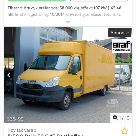
Tilstand:
brukt
, kjørelengde:
58 000 km
, effekt:
107 kW (145,48
hk)
, første registrering:
10/2014
, drivstofftype:
diesel
, totalvekt:
5 000 kg
, farge:
gul
, girtype:
automatisk
, utslippsklasse:
Euro 5
,
antall seter:
2
, total lengde:
8 140 mm
, total bredde:
2 180 mm
,
Annonse
total høyde:
2 860 mm
, lasteromslengde:
5 350 mm
,
lasteplassbredde:
2 030 mm
, lasteromshøyde:
2 040 mm
, Byggeår:
2014
, Utstyr:
ABS, elektronisk stabilitetsprogram (ESP), sentral
låsing
,
1
/
10
Høy tak varebil