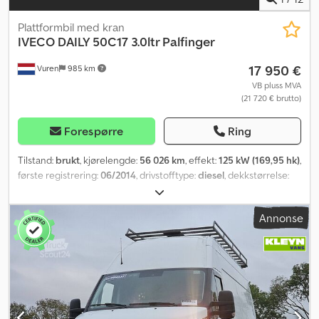
Plattformbil med kran
IVECO
DAILY 50C17 3.0ltr Palfinger
17 950 €
Vuren
985 km
VB pluss MVA
(21 720 € brutto)
Forespørre
Ring
Tilstand:
brukt
, kjørelengde:
56 026 km
, effekt:
125 kW (169,95 hk)
,
første registrering:
06/2014
, drivstofftype:
diesel
, dekkstørrelse:
195/75R16
, akselkonfigurasjon:
4x2
, akselavstand:
4 350 mm
,
drivstoff:
diesel
, farge:
oransje
, førerhus:
daghytte
, girtype:
Annonse
mekanisk
, antall gir:
6
, utslippsklasse:
Euro 5
, fjæring:
annen
, antall
seter:
3
, total lengde:
6 950 mm
, total bredde:
2 250 mm
, total
høyde:
2 600 mm
, lasteromslengde:
3 640 mm
, lasteplassbredde:
2 150 mm
, lasteromshøyde:
400 mm
, Byggeår:
2014
, Utstyr:
ABS,
antispinnsystem, cruise control, elektrisk justerbart speil,
elektrisk vindusregulering, kran, sentral låsing, tilhengerkobling
,