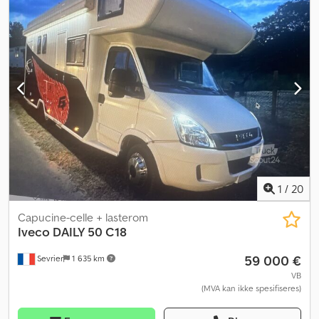
5 350 mm
, lasteplassbredde:
2 030 mm
, lasteromshøyde:
2 040
mm
, Byggeår:
2014
, Utstyr:
ABS, elektronisk stabilitetsprogram
(ESP), partikkelfilter, sentral låsing
,
1
/
20
Capucine-celle + lasterom
Iveco
DAILY 50 C18
59 000 €
Sevrier
1 635 km
VB
(MVA kan ikke spesifiseres)