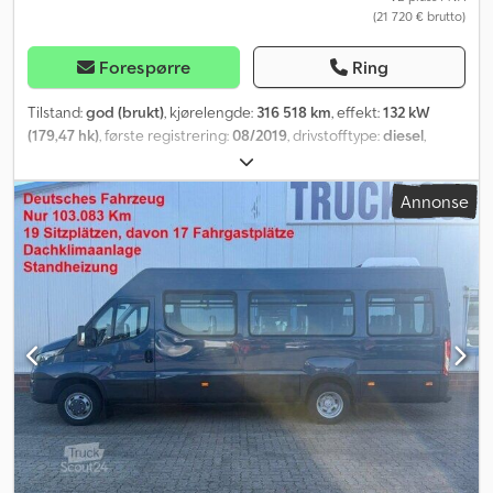
(21 720 € brutto)
Forespørre
Ring
Tilstand:
god (brukt)
, kjørelengde:
316 518 km
, effekt:
132 kW
(179,47 hk)
, første registrering:
08/2019
, drivstofftype:
diesel
,
dekkstørrelse:
195/75R16
, akselkonfigurasjon:
4x2
, akselavstand:
4 350 mm
, drivstoff:
diesel
, farge:
hvit
, førerhus:
daghytte
, girtype:
Annonse
mekanisk
, antall gir:
6
, utslippsklasse:
Euro 6
, fjæring:
annen
, antall
seter:
6
, total lengde:
7 600 mm
, total bredde:
2 200 mm
, total
høyde:
2 660 mm
, lasteromslengde:
4 300 mm
, lasteplassbredde:
2 140 mm
, lasteromshøyde:
400 mm
, Byggeår:
2019
, Utstyr:
ABS,
Apple CarPlay, Bluetooth, aircondition, antispinnsystem, cruise
control, elektrisk justerbart speil, elektrisk vindusregulering,
sentral låsing, tilhengerkobling
,