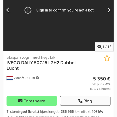
setevarmer, tåkelys
,
1
/
13
Stasjonsvogn med høyt tak
IVECO
DAILY 50C15 L2H2 Dubbel
Lucht
5 350 €
Vuren
985 km
VB pluss MVA
(6 474 € brutto)
Forespørre
Ring
Tilstand:
god (brukt)
, kjørelengde:
385 965 km
, effekt:
107 kW