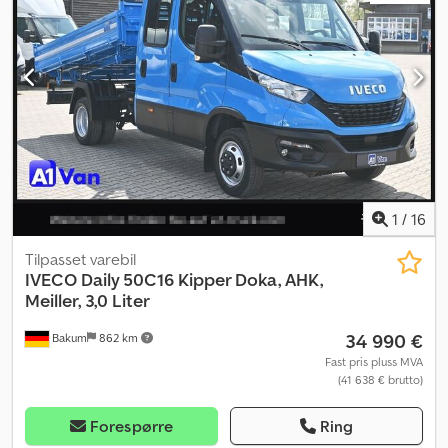
lasteromslengde:
3 090 mm
, lasteplassbredde:
2 105 mm
,
lasteromshøyde:
350 mm
, Byggeår:
2021
, driftstimer:
74 520 h
,
forhjul dekkdimensjon:
195/75 16C
, bakdekkstørrelse:
195/75 16C
,
Utstyr:
ABS, cruise control, elektronisk stabilitetsprogram (ESP),
hydraulikk, immobilisersystem, kjørecomputer, kollisjonspute,
lastebilregistrering, partikkelfilter, sentral låsing, skyvedør,
tilhengerkobling, tåkelys
,
1
/
16
Tilpasset varebil
IVECO
Daily 50C16 Kipper Doka, AHK,
Meiller, 3,0 Liter
34 990 €
Bakum
862 km
Fast pris pluss MVA
(41 638 € brutto)
Forespørre
Ring