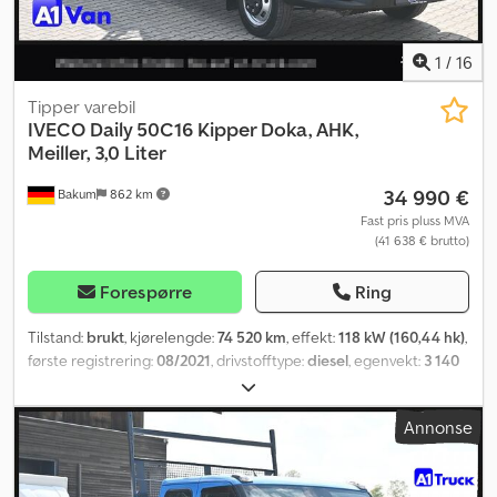
1
/
16
Tipper varebil
IVECO
Daily 50C16 Kipper Doka, AHK,
Meiller, 3,0 Liter
34 990 €
Bakum
862 km
Fast pris pluss MVA
(41 638 € brutto)
Forespørre
Ring
Tilstand:
brukt
, kjørelengde:
74 520 km
, effekt:
118 kW (160,44 hk)
,
første registrering:
08/2021
, drivstofftype:
diesel
, egenvekt:
3 140
kg
, maksimal lastevekt:
2 060 kg
, totalvekt:
5 200 kg
,
dekkstørrelse:
195/75 16C
, dekktilstand:
70 prosent
,
Annonse
akselkonfigurasjon:
4x2
, akselavstand:
3 800 mm
, farge:
blå
,
førerhus:
daghytte
, girtype:
mekanisk
, utslippsklasse:
Euro 6
,
fjæring:
stål
, total lengde:
3 090 mm
, lasteromsvolum:
2 m³
,