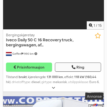
1
/
15
Bergingskjøretøy
Iveco
Daily 50 C 16 Recovery truck,
bergingswagen, af...
Geffen
990 km
Prisinformasjon
Ring
Tilstand:
brukt
, kjørelengde:
131 000 km
, effekt:
118 kW (160,44
hk)
, drivstofftype:
diesel
, girtype:
mekanisk
, utslippsklasse:
Euro 6
,
farge:
gul
, Byggeår:
2021
,
Annonse