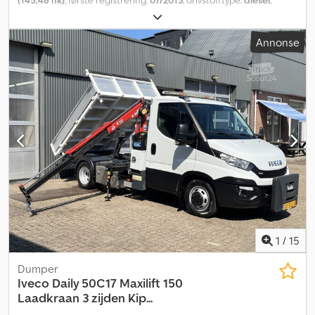
(145,48 hk)
, første registrering:
07/2013
, drivstofftype:
diesel
,
dekkstørrelse:
195/75R16
, akselkonfigurasjon:
4x2
, akselavstand:
3 300 mm
, drivstoff:
diesel
, farge:
hvit
, førerhus:
daghytte
, girtype:
Annonse
mekanisk
, antall gir:
6
, utslippsklasse:
Euro 5
, fjæring:
annen
, antall
seter:
3
, total lengde:
6 000 mm
, total bredde:
2 000 mm
, total
høyde:
2 720 mm
, lasteromslengde:
3 520 mm
, lasteplassbredde:
1 760 mm
, lasteromshøyde:
1 910 mm
, Byggeår:
2013
, Utstyr:
ABS,
antispinnsystem, elektrisk justerbart speil, elektrisk
vindusregulering, sentral låsing
,
1
/
15
Dumper
Iveco
Daily 50C17 Maxilift 150
Laadkraan 3 zijden Kip...