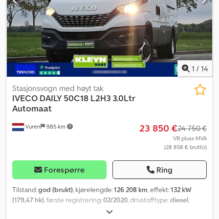
1
/
14
Stasjonsvogn med høyt tak
IVECO
DAILY 50C18 L2H3 3.0Ltr
Automaat
23 850 €
Vuren
985 km
24 750 €
VB pluss MVA
(28 858 € brutto)
Forespørre
Ring
Tilstand:
god (brukt)
, kjørelengde:
126 208 km
, effekt:
132 kW
(179,47 hk)
, første registrering:
02/2020
, drivstofftype:
diesel
,
dekkstørrelse:
195/75R16
, akselkonfigurasjon:
4x2
, akselavstand: