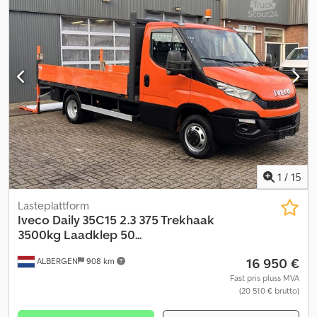
1
/
15
Lasteplattform
Iveco
Daily 35C15 2.3 375 Trekhaak
3500kg Laadklep 50...
16 950 €
ALBERGEN
908 km
Fast pris pluss MVA
(20 510 € brutto)