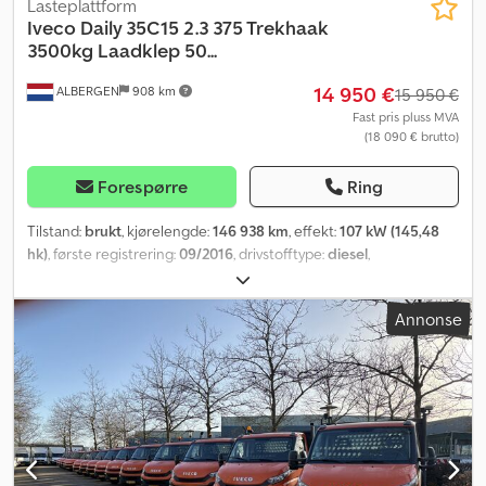
Lasteplattform
Iveco
Daily 35C15 2.3 375 Trekhaak
3500kg Laadklep 50...
14 950 €
ALBERGEN
908 km
15 950 €
Fast pris pluss MVA
(18 090 € brutto)
Forespørre
Ring
Tilstand:
brukt
, kjørelengde:
146 938 km
, effekt:
107 kW (145,48
hk)
, første registrering:
09/2016
, drivstofftype:
diesel
,
akselkonfigurasjon:
4x2
, akselavstand:
3 750 mm
, drivstoff:
diesel
,
CO₂-utslipp:
217 g/km
, drivstofftank kapasitet:
100 l
, farge:
oransje
,
Annonse
girtype:
mekanisk
, antall gir:
6
, utslippsklasse:
Euro 5
, antall seter:
2
,
lasteromslengde:
4 100 mm
, lasteplassbredde:
2 000 mm
,
lasteromshøyde:
400 mm
, Byggeår:
2016
, Utstyr:
ABS,
antispinnsystem, bakkestartassistent, bakløfter, elektrisk
vindusregulering, elektronisk stabilitetsprogram (ESP),
fullstendig servicehistorikk, partikkelfilter, sentral låsing,
servostyring
,