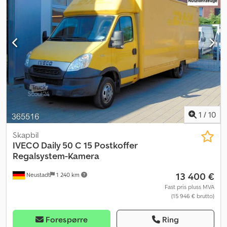
tilhengerkobling
,
1
/
10
Skapbil
IVECO
Daily 50 C 15 Postkoffer
Regalsystem-Kamera
13 400 €
Neustadt
1 240 km
Fast pris pluss MVA
(15 946 € brutto)
Forespørre
Ring