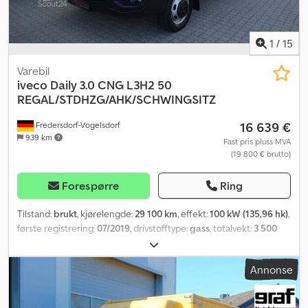
1
/
15
Varebil
iveco
Daily 3.0 CNG L3H2 50
REGAL/STDHZG/AHK/SCHWINGSITZ
16 639 €
Fredersdorf-Vogelsdorf
939 km
Fast pris pluss MVA
(19 800 € brutto)
Forespørre
Ring
Tilstand:
brukt
, kjørelengde:
29 100 km
, effekt:
100 kW (135,96 hk)
,
første registrering:
07/2019
, drivstofftype:
gass
, totalvekt:
3 500
kg
, drivstoff:
husholdningsgass H
, farge:
blå
, førerhus:
annen
,
girtype:
mekanisk
, utslippsklasse:
Euro 6
, fjæring:
annen
, antall
Annonse
seter:
2
, Utstyr:
ABS, aircondition, antispinnsystem, elektronisk
stabilitetsprogram (ESP), immobilisersystem, kjørecomputer,
kollisjonspute, parkeringsvarmer, sentral låsing, skyvedør,