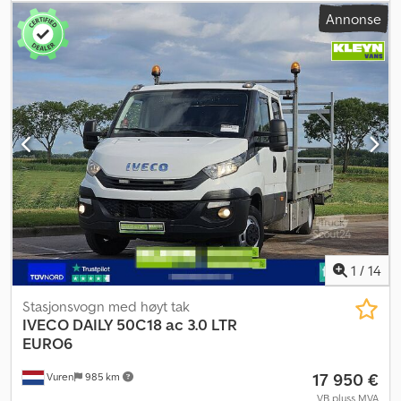
3 520 mm
, drivstoff:
diesel
, farge:
hvit
, førerhus:
daghytte
, girtype:
Annonse
automatisk
, utslippsklasse:
Euro 6
, fjæring:
annen
, antall seter:
3
,
total lengde:
6 300 mm
, total bredde:
2 100 mm
, total høyde:
3 100
mm
, lasteromslengde:
3 530 mm
, lasteplassbredde:
1 800 mm
,
lasteromshøyde:
2 200 mm
, Byggeår:
2020
, Utstyr:
ABS, Bluetooth,
aircondition, antispinnsystem, cruise control, elektrisk
justerbart speil, elektrisk vindusregulering, navigasjonssystem,
sentral låsing, tilhengerkobling
,
1
/
14
Stasjonsvogn med høyt tak
IVECO
DAILY 50C18 ac 3.0 LTR
EURO6
17 950 €
Vuren
985 km
VB pluss MVA