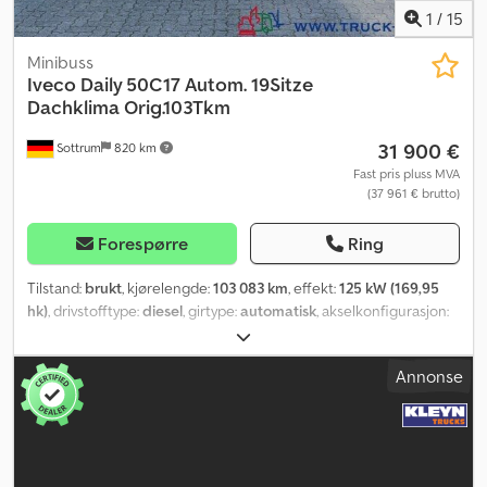
1
/
15
Minibuss
Iveco
Daily 50C17 Autom. 19Sitze
Dachklima Orig.103Tkm
31 900 €
Sottrum
820 km
Fast pris pluss MVA
(37 961 € brutto)
Forespørre
Ring
Tilstand:
brukt
, kjørelengde:
103 083 km
, effekt:
125 kW (169,95
hk)
, drivstofftype:
diesel
, girtype:
automatisk
, akselkonfigurasjon:
4x2
, akselavstand:
4 100 mm
, totalvekt:
5 600 kg
, egenvekt:
3 480
kg
, første registrering:
04/2016
, utslippsklasse:
Euro 6
, farge:
blå
,
Annonse
førerhus:
annen
, fjæring:
stål-luft
, bremser:
annen
, antall seter:
19
,
Byggeår:
2016
, total høyde:
72 340 mm
, Utstyr:
ABS, aircondition,
antispinnsystem, cruise control, differensialsperre, elektronisk
stabilitetsprogram (ESP), immobilisersystem, kjørecomputer,
kollisjonspute, parkeringsvarmer, partikkelfilter, servostyring,