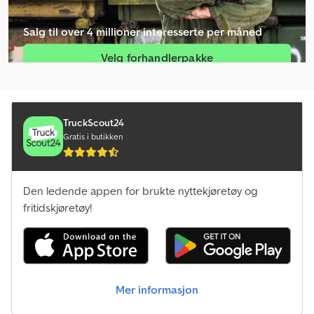
Linde E40/600Hl
Salg til over 4 millioner interesserte per måned
Linde H16D
Velg forhandlerpakke
Linde H25D
Opprett enkeltannonse
Linde H25T
Linde H35D
TruckScout24
Gratis i butikken
Linde H40D
Linde H40T
Den ledende appen for brukte nyttekjøretøy og
Linde H45D
fritidskjøretøy!
Linde H45T
Linde H50D
Mer informasjon
Linde H50T