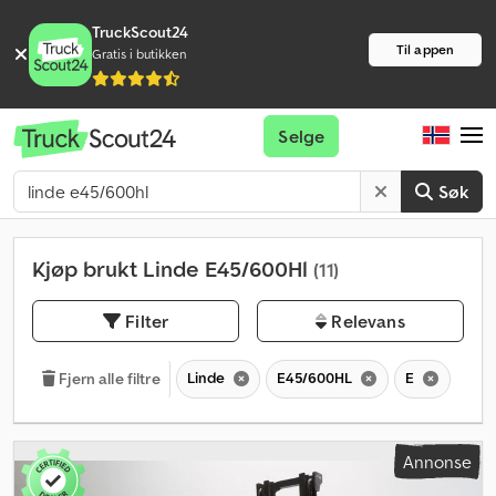
TruckScout24
Til appen
Gratis i butikken
Selge
Søk
Kjøp brukt Linde E45/600Hl
(11)
Filter
Relevans
Linde
E45/600HL
E
Fjern alle filtre
Annonse