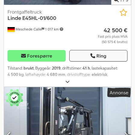
Frontgaffeltruck
Linde
E45HL-01/600
42 500 €
Meschede Calle
1 017 km
Fast pris pluss MVA
(50 575 € brutto)
Forespørre
Ring
Tilstand:
brukt
, Byggeår:
2019
, driftstimer:
41 h
, lastekapasitet:
4 500 kg
, løftehøyde:
4 680 mm
, drivstofftype:
elektrisk
,
mastetype:
triplex
, dekktilstand:
100 prosent
, farge:
annen
,
Annonse