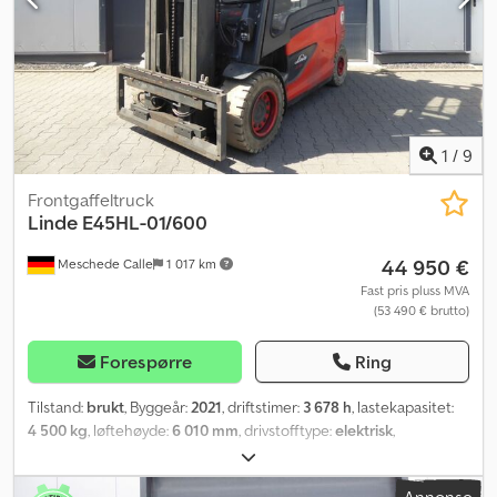
1
/
9
Frontgaffeltruck
Linde
E45HL-01/600
44 950 €
Meschede Calle
1 017 km
Fast pris pluss MVA
(53 490 € brutto)
Forespørre
Ring
Tilstand:
brukt
, Byggeår:
2021
, driftstimer:
3 678 h
, lastekapasitet:
4 500 kg
, løftehøyde:
6 010 mm
, drivstofftype:
elektrisk
,
mastetype:
triplex
, dekktilstand:
100 prosent
, farge:
annen
,