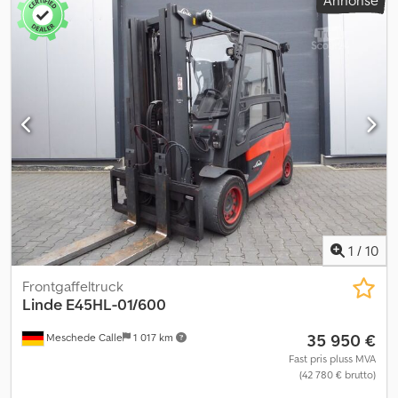
Annonse
1
/
10
Frontgaffeltruck
Linde
E45HL-01/600
35 950 €
Meschede Calle
1 017 km
Fast pris pluss MVA
(42 780 € brutto)