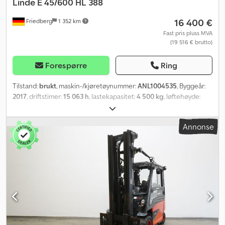
Linde
E 45/600 HL 388
16 400 €
Friedberg
1 352 km
Fast pris pluss MVA
(19 516 € brutto)
Forespørre
Ring
Tilstand:
brukt
, maskin-/kjøretøynummer:
ANL1004535
, Byggeår:
2017
, driftstimer:
15 063 h
, lastekapasitet:
4 500 kg
, løftehøyde:
4 100 mm
, fri løftehøyde:
150 mm
, lastsenter:
600 mm
, mastetype:
simplex
, batterikapasitet:
930 Ah
, batterispenning:
80 V
,
Annonse
gaffelbærerbredde:
1 350 mm
, gaffellengde:
2 400 mm
, forhjul
dekkdimensjon:
28x12,5-15
, bakdekkstørrelse:
23x9-10
, egenvekt:
8 100 kg
, total høyde:
2 900 mm
, total lengde:
2 909 mm
, total
bredde:
1 440 mm
, drivstoff:
elektrisitet
,