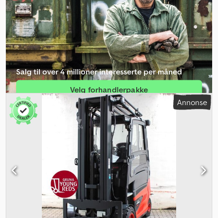
bredde:
1 440 mm
, drivstoff:
elektrisitet
,
Salg til over 4 millioner interesserte per måned
Velg forhandlerpakke
Annonse
Opprett enkeltannonse