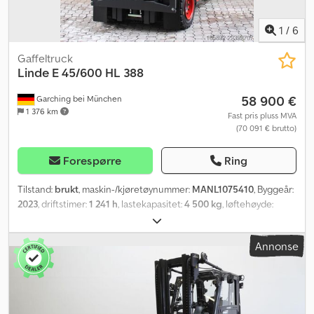
1
/
6
Gaffeltruck
Linde
E 45/600 HL 388
58 900 €
Garching bei München
1 376 km
Fast pris pluss MVA
(70 091 € brutto)
Forespørre
Ring
Tilstand:
brukt
, maskin-/kjøretøynummer:
MANL1075410
, Byggeår:
2023
, driftstimer:
1 241 h
, lastekapasitet:
4 500 kg
, løftehøyde:
6 315 mm
, fri løftehøyde:
2 060 mm
, lastsenter:
600 mm
,
mastetype:
triplex
, batterikapasitet:
930 Ah
, batterispenning:
80 V
,
Annonse
gaffelbærerbredde:
1 350 mm
, forhjul dekkdimensjon:
28x12,5-15
,
bakdekkstørrelse:
23x9-10
, egenvekt:
8 467 kg
, total høyde:
2 960
mm
, total lengde:
2 867 mm
, total bredde:
1 440 mm
, drivstoff:
elektrisitet
,