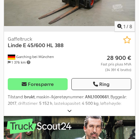
1
/
8
Gaffeltruck
Linde
E 45/600 HL 388
28 900 €
Garching bei München
1 376 km
Fast pris pluss MVA
(34 391 € brutto)
Forespørre
Ring
Tilstand:
brukt
, maskin-/kjøretøynummer:
ANL1000661
, Byggeår:
2017
, driftstimer:
5 152 h
, lastekapasitet:
4 500 kg
, løftehøyde:
6 315 mm
, fri løftehøyde:
2 060 mm
, lastsenter:
600 mm
,
mastetype:
triplex
, batterikapasitet:
840 Ah
, batterispenning:
80 V
,
gaffelbærerbredde:
1 350 mm
, gaffellengde:
1 600 mm
, forhjul
dekkdimensjon:
28x12.5-15
, bakdekkstørrelse:
23x9-10
, egenvekt:
7 720 kg
, total høyde:
2 960 mm
, total lengde:
2 909 mm
, total