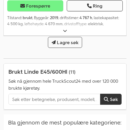
Forespørre
Ring
Tilstand:
brukt
, Byggeår:
2019
, driftstimer:
4 767 h
, lastekapasitet:
4 500 kg
, løftehøyde:
4 670 mm
, drivstofftype:
elektrisk
,
mastetype:
triplex
, byggehøyde:
2 400 mm
, dekktilstand:
60
prosent
, farge:
annen
,
Lagre søk
Brukt Linde E45/600Hl
(11)
Søk nå gjennom hele TruckScout24 med over 120 000
brukte kjøretøy.
Søk
Bla gjennom de mest populære kategoriene: