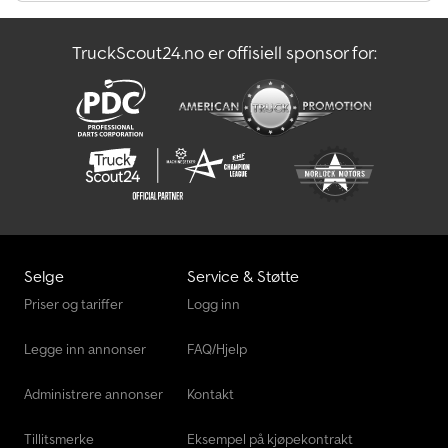
Linde H60T
TruckScout24.no er offisiell sponsor for:
Linde L10B
Linde L12
Selge
Service & Støtte
Priser og tariffer
Logg inn
Legge inn annonser
FAQ/Hjelp
Administrere annonser
Kontakt
Tillitsmerke
Eksempel på kjøpekontrakt