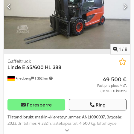
1
/
8
Gaffeltruck
Linde
E 45/600 HL 388
49 500 €
Friedberg
1 352 km
Fast pris pluss MVA
(58 905 € brutto)
Forespørre
Ring
Tilstand:
brukt
, maskin-/kjøretøynummer:
ANL1090037
, Byggeår:
2023
, driftstimer:
4 332 h
, lastekapasitet:
4 500 kg
, løftehøyde:
4 760 mm
, fri løftehøyde:
1 510 mm
, lastsenter:
600 mm
,