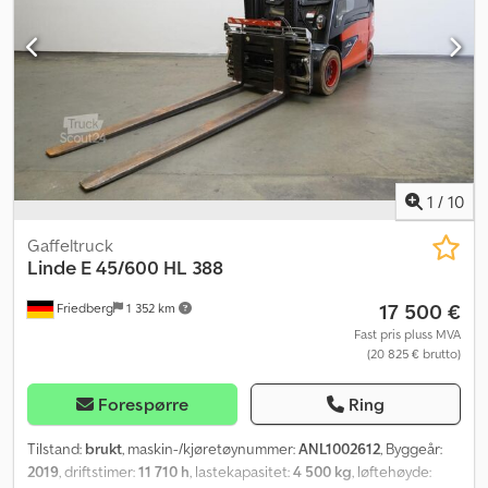
1
/
10
Gaffeltruck
Linde
E 45/600 HL 388
17 500 €
Friedberg
1 352 km
Fast pris pluss MVA
(20 825 € brutto)
Forespørre
Ring
Tilstand:
brukt
, maskin-/kjøretøynummer:
ANL1002612
, Byggeår:
2019
, driftstimer:
11 710 h
, lastekapasitet:
4 500 kg
, løftehøyde: