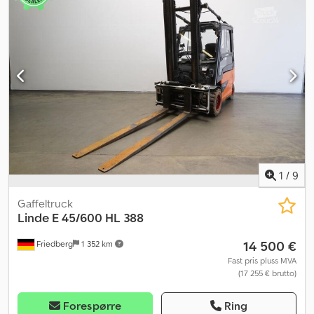
1
/
9
Gaffeltruck
Linde
E 45/600 HL 388
14 500 €
Friedberg
1 352 km
Fast pris pluss MVA
(17 255 € brutto)
Forespørre
Ring