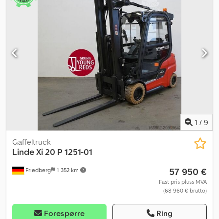
1
/
9
Gaffeltruck
Linde
Xi 20 P 1251-01
57 950 €
Friedberg
1 352 km
Fast pris pluss MVA
(68 960 € brutto)
Forespørre
Ring