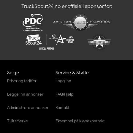
TruckScout24.no er offisiell sponsor for:
Linde T20Ap
Linde T20Sp
Selge
Service & Støtte
Priser og tariffer
Logg inn
Legge inn annonser
FAQ/Hjelp
Administrere annonser
Kontakt
Tillitsmerke
Eksempel på kjøpekontrakt