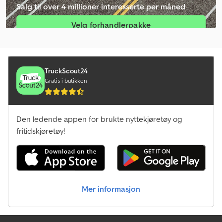
Salg til over 4 millioner interesserte per måned
Linde H20T
Velg forhandlerpakke
Linde H40T
Opprett enkeltannonse
Linde L10
Linde L12
TruckScout24
Gratis i butikken
Linde L12I
Linde L20
Den ledende appen for brukte nyttekjøretøy og
Linde N20
fritidskjøretøy!
Linde R20
Linde T16
Mer informasjon
Linde T18
Linde T20