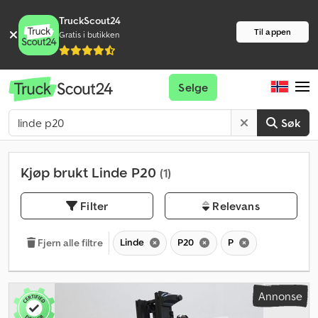
TruckScout24
Til appen
Gratis i butikken
Selge
Søk
Kjøp brukt Linde P20
(1)
Filter
Relevans
Linde
P20
P
Fjern alle filtre
Annonse