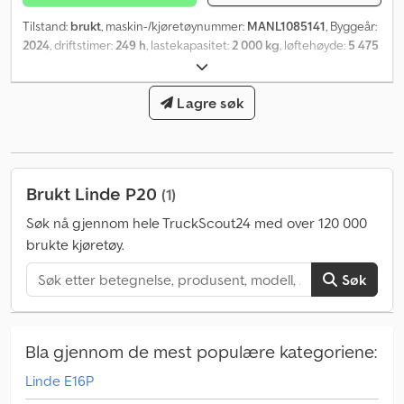
Tilstand:
brukt
, maskin-/kjøretøynummer:
MANL1085141
, Byggeår:
2024
, driftstimer:
249 h
, lastekapasitet:
2 000 kg
, løftehøyde:
5 475
mm
, fri løftehøyde:
1 870 mm
, lastsenter:
500 mm
, mastetype:
triplex
, batterispenning:
90 V
, gaffelbærerbredde:
980 mm
,
gaffellengde:
1 200 mm
, forhjul dekkdimensjon:
Lagre søk
200/50-10
,
bakdekkstørrelse:
16x6-8
, egenvekt:
3 916 kg
, total høyde:
2 480
mm
, total lengde:
2 115 mm
, total bredde:
1 162 mm
, drivstoff:
elektrisitet
,
Brukt Linde P20
(1)
Søk nå gjennom hele TruckScout24 med over 120 000
brukte kjøretøy.
Søk
Bla gjennom de mest populære kategoriene:
Linde E16P