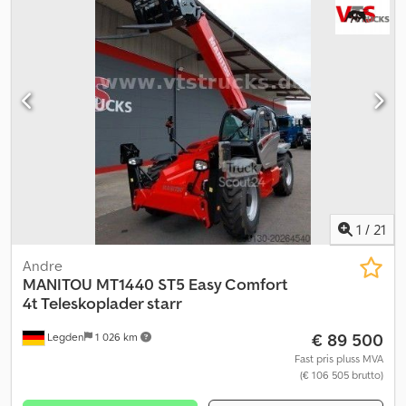
1
/
21
Andre
MANITOU
MT1440 ST5 Easy Comfort
4t Teleskoplader starr
€ 89 500
Legden
1 026 km
Fast pris pluss MVA
(€ 106 505 brutto)