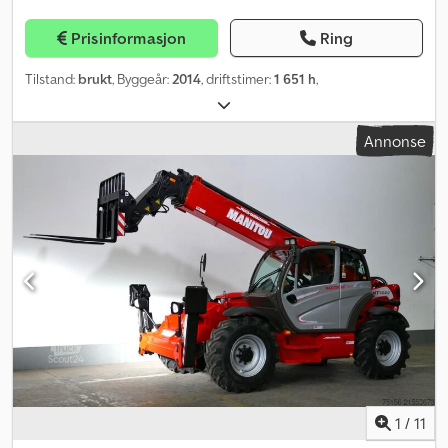
Prisinformasjon
Ring
Tilstand:
brukt
, Byggeår:
2014
, driftstimer:
1 651 h
,
Annonse
1
/
11