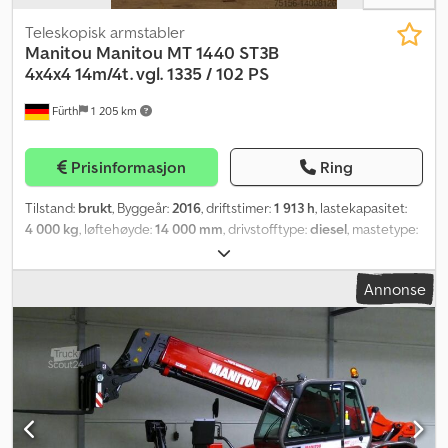
Teleskopisk armstabler
Manitou
Manitou MT 1440 ST3B
4x4x4 14m/4t. vgl. 1335 / 102 PS
Fürth
1 205 km
Prisinformasjon
Ring
Tilstand:
brukt
, Byggeår:
2016
, driftstimer:
1 913 h
, lastekapasitet:
4 000 kg
, løftehøyde:
14 000 mm
, drivstofftype:
diesel
, mastetype:
teleskopisk
, byggehøyde:
2 500 mm
, effekt:
75 kW (101,97 hk)
,
total lengde:
7 330 mm
, farge:
rød
, Utstyr:
firehjulsdrift,
Annonse
frontbeskyttelse, førerhus, hodebeskytter, palle gafler,
tilhengerkobling
,