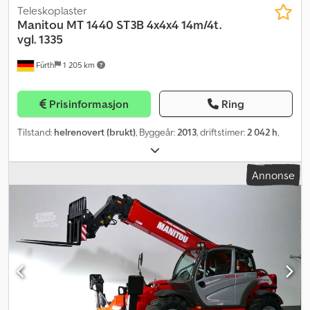
Teleskoplaster
Manitou
MT 1440 ST3B 4x4x4 14m/4t.
vgl. 1335
Fürth
1 205 km
Prisinformasjon
Ring
Tilstand:
helrenovert (brukt)
, Byggeår:
2013
, driftstimer:
2 042 h
,
Annonse