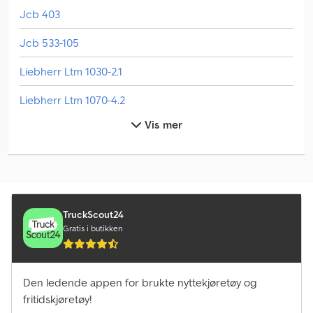
Jcb 403
Jcb 533-105
Liebherr Ltm 1030-2.1
Liebherr Ltm 1070-4.2
Vis mer
Liebherr Ltm 1090-4.2
Liebherr Ltm 1100-5.2
Liebherr Ltm 1150-5.3
Linde H20T
TruckScout24
Gratis i butikken
Manitou 100 Sc
Manitou 120 Aetj-C
Den ledende appen for brukte nyttekjøretøy og
fritidskjøretøy!
Manitou 120 Sc