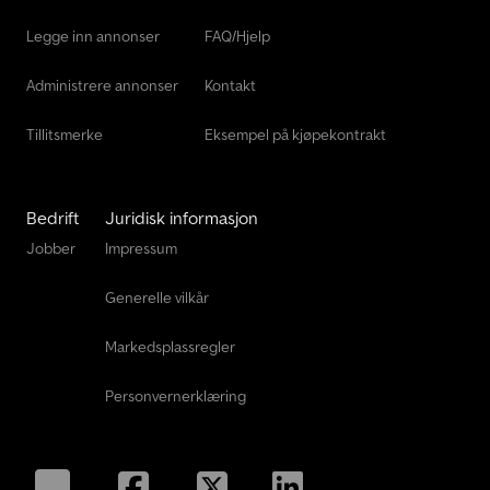
Merlo Tf 42.7 Cs-145
Legge inn annonser
FAQ/Hjelp
Sennebogen 355 E
Administrere annonser
Kontakt
Tillitsmerke
Eksempel på kjøpekontrakt
Bedrift
Juridisk informasjon
Jobber
Impressum
Generelle vilkår
Markedsplassregler
Personvernerklæring