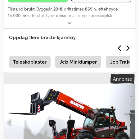
Tilstand:
brukt
, Byggeår:
2018
, driftstimer:
869 h
, løftehøyde:
14 000 mm
, drivstofftype:
diesel
, mastetype:
teleskopisk
,
byggehøyde:
2 540 mm
, effekt:
55,4 kW (75,32 hk)
, dekktilstand:
98 prosent
, total lengde:
7 350 mm
, farge:
rød
, dekkstørrelse:
15.5
/ 80 - 24
, Utstyr:
firehjulsdrift, førerhus, palle gafler
,
Oppdag flere brukte kjøretøy
p
Teleskoplaster
Jcb Minidumper
Jcb Traktor
Annonse