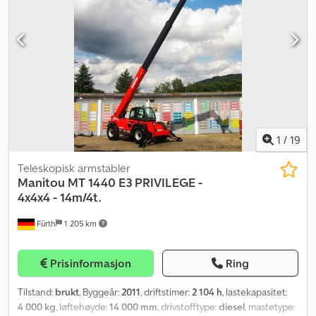
1
/
19
Teleskopisk armstabler
Manitou
MT 1440 E3 PRIVILEGE -
4x4x4 - 14m/4t.
Fürth
1 205 km
Prisinformasjon
Ring
Tilstand:
brukt
, Byggeår:
2011
, driftstimer:
2 104 h
, lastekapasitet:
4 000 kg
, løftehøyde:
14 000 mm
, drivstofftype:
diesel
, mastetype: