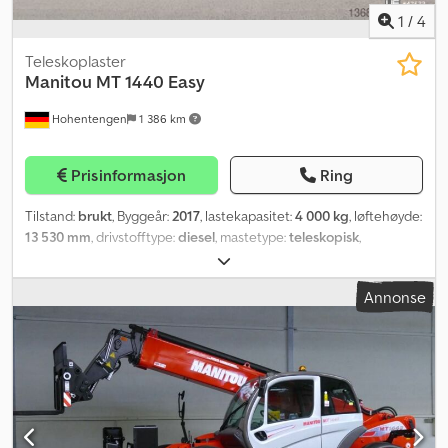
1
/
4
Teleskoplaster
Manitou
MT 1440 Easy
Hohentengen
1 386 km
Prisinformasjon
Ring
Tilstand:
brukt
, Byggeår:
2017
, lastekapasitet:
4 000 kg
, løftehøyde:
13 530 mm
, drivstofftype:
diesel
, mastetype:
teleskopisk
,
byggehøyde:
2 450 mm
, effekt:
55 kW (74,78 hk)
, dekktilstand:
50
prosent
, forhjul dekkdimensjon:
400/80-24
, bakdekkstørrelse:
Annonse
400/80-24
, farge:
annen
,