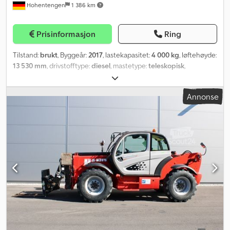
Hohentengen
1 386 km
Prisinformasjon
Ring
Tilstand:
brukt
, Byggeår:
2017
, lastekapasitet:
4 000 kg
, løftehøyde:
13 530 mm
, drivstofftype:
diesel
, mastetype:
teleskopisk
,
byggehøyde:
2 450 mm
, effekt:
55 kW (74,78 hk)
, dekktilstand:
50
prosent
, forhjul dekkdimensjon:
15.5/80-24
, bakdekkstørrelse:
Annonse
15.5/80-24
, farge:
annen
,