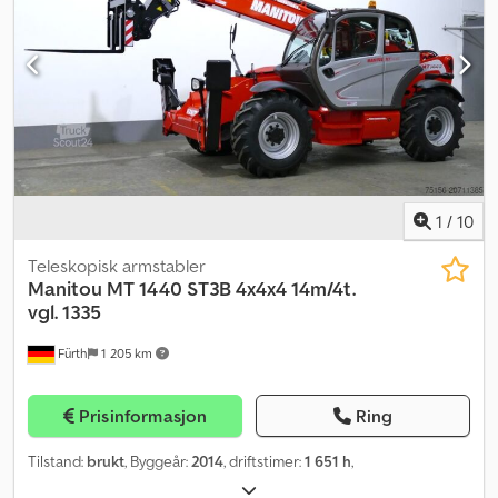
1
/
10
Teleskopisk armstabler
Manitou
MT 1440 ST3B 4x4x4 14m/4t.
vgl. 1335
Fürth
1 205 km
Prisinformasjon
Ring
Tilstand:
brukt
, Byggeår:
2014
, driftstimer:
1 651 h
,