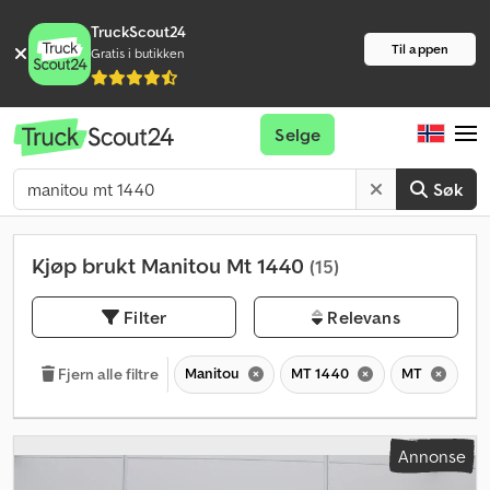
TruckScout24
Til appen
Gratis i butikken
Selge
Søk
Kjøp brukt Manitou Mt 1440
(15)
Filter
Relevans
Manitou
MT 1440
MT
Fjern alle filtre
Annonse