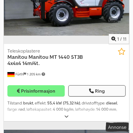
1
/
11
Teleskoplastere
Manitou
Manitou MT 1440 ST3B
4x4x4 14m/4t.
Fürth
1 205 km
Prisinformasjon
Ring
Tilstand:
brukt
, effekt:
55,4 kW (75,32 hk)
, drivstofftype:
diesel
,
farge:
rød
, løftekapasitet:
4 000 kg/m
, løftehøyde:
14 000 mm
,
Byggeår:
2018
, driftstimer:
869 h
, Utstyr:
firehjulsdrift, førerhus,
palle gafler
,
Annonse