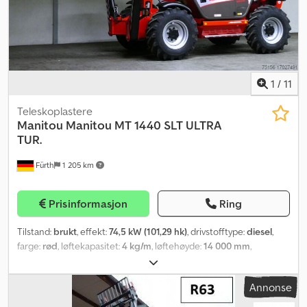
1
/
11
Teleskoplastere
Manitou
Manitou MT 1440 SLT ULTRA
TUR.
Fürth
1 205 km
Prisinformasjon
Ring
Tilstand:
brukt
, effekt:
74,5 kW (101,29 hk)
, drivstofftype:
diesel
,
farge:
rød
, løftekapasitet:
4 kg/m
, løftehøyde:
14 000 mm
,
dekkstørrelse:
15.5 / 80 - 24
, dekktilstand:
98 prosent
, mastetype:
teleskopisk
, Byggeår:
2007
, driftstimer:
1 048 h
, Utstyr:
Annonse
firehjulsdrift, førerhus, palle gafler
,