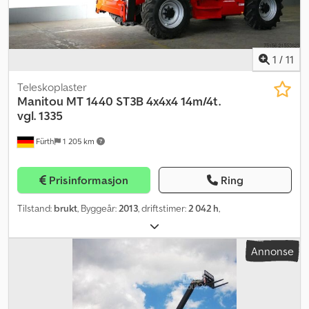
1
/
11
Teleskoplaster
Manitou
MT 1440 ST3B 4x4x4 14m/4t.
vgl. 1335
Fürth
1 205 km
Prisinformasjon
Ring
Tilstand:
brukt
, Byggeår:
2013
, driftstimer:
2 042 h
,
Annonse