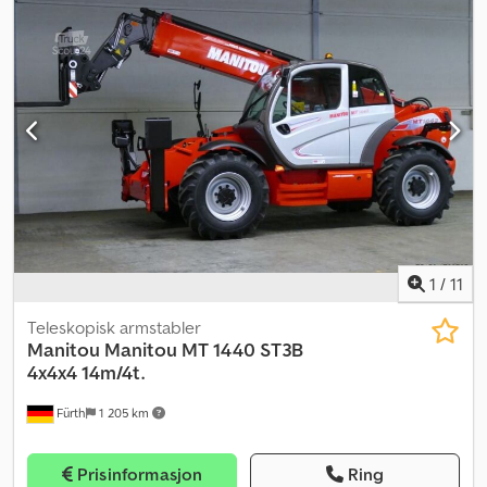
1
/
11
Teleskopisk armstabler
Manitou
Manitou MT 1440 ST3B
4x4x4 14m/4t.
Fürth
1 205 km
Prisinformasjon
Ring