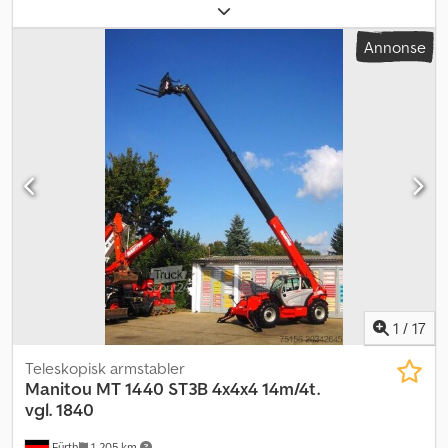
teleskopisk
, byggehøyde:
2 540 mm
, effekt:
74,5 kW (101,29 hk)
,
farge:
rød
, Utstyr:
firehjulsdrift, førerhus, palle gafler
,
Annonse
1
/
17
Teleskopisk armstabler
Manitou
MT 1440 ST3B 4x4x4 14m/4t.
vgl. 1840
Fürth
1 205 km