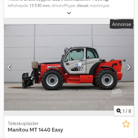
løftehøyde:
13 530 mm
, drivstofftype:
diesel
, mastetype:
teleskopisk
, byggehøyde:
2 450 mm
, effekt:
75 kW (101,97 hk)
,
dekktilstand:
50 prosent
, forhjul dekkdimensjon:
400/80-24
,
Annonse
bakdekkstørrelse:
400/80-24
, farge:
annen
,
1
/
8
Teleskoplaster
Manitou
MT 1440 Easy