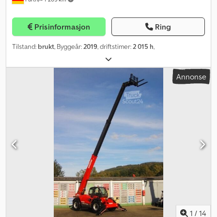
Prisinformasjon
Ring
Tilstand:
brukt
, Byggeår:
2019
, driftstimer:
2 015 h
,
Annonse
1
/
14