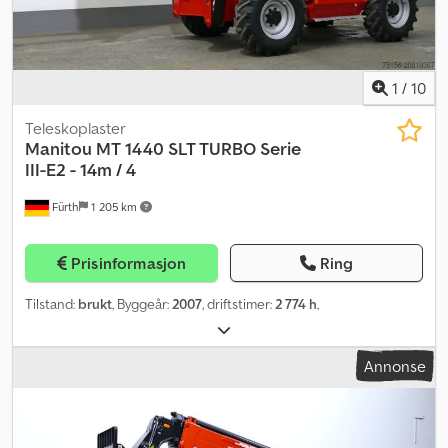
1
/
10
Teleskoplaster
Manitou
MT 1440 SLT TURBO Serie
III-E2 - 14m / 4
Fürth
1 205 km
Prisinformasjon
Ring
Tilstand:
brukt
, Byggeår:
2007
, driftstimer:
2 774 h
,
Annonse