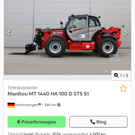
1
/
9
Teleskoplaster
Manitou
MT 1440 HA 100 D ST5 S1
Hohentengen
1 386 km
Prisinformasjon
Ring
Tilstand:
brukt
, Byggeår:
2024
, lastekapasitet:
4 000 kg
,