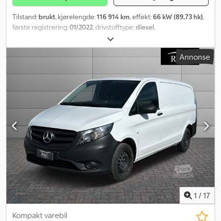
Tilstand:
brukt
, kjørelengde:
116 914 km
, effekt:
66 kW (89,73 hk)
,
første registrering:
01/2022
, drivstofftype:
diesel
,
akselkonfigurasjon:
4x2
, farge:
hvit
, girtype:
mekanisk
,
utslippsklasse:
Euro 6
, fjæring:
stål
, antall seter:
3
, Utstyr:
Annonse
aircondition, servostyring
,
1
/
17
Kompakt varebil