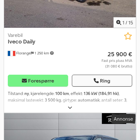
1
/
15
Varebil
Iveco
Daily
25 900 €
Florange
1 250 km
Fast pris pluss MVA
(31 080 € brutto)
Forespørre
Ring
Tilstand:
ny
, kjørelengde:
100 km
, effekt:
136 kW (184,91 hk)
,
maksimal lastevekt:
3 500 kg
, girtype:
automatisk
, antall seter:
3
,
Utstyr:
Bluetooth, aircondition, cruise control, kjørecomputer,
sentral låsing
,
Annonse