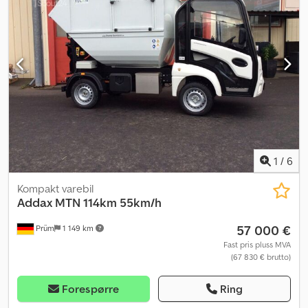
1
/
6
Kompakt varebil
Addax
MTN 114km 55km/h
57 000 €
Prüm
1 149 km
Fast pris pluss MVA
(67 830 € brutto)
Forespørre
Ring