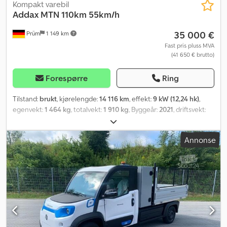
Kompakt varebil
Addax
MTN 110km 55km/h
35 000 €
Prüm
1 149 km
Fast pris pluss MVA
(41 650 € brutto)
Forespørre
Ring
Tilstand:
brukt
, kjørelengde:
14 116 km
, effekt:
9 kW (12,24 hk)
,
egenvekt:
1 464 kg
, totalvekt:
1 910 kg
, Byggeår:
2021
, driftsvekt:
1 910 kg
,
Annonse