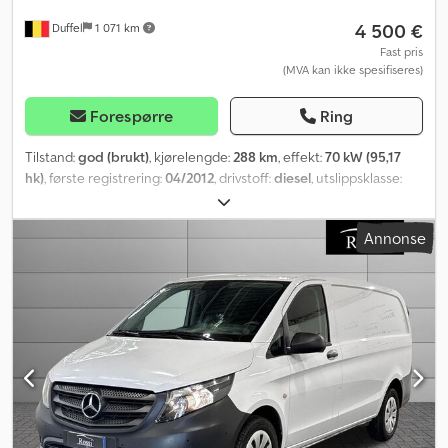
4 500 €
Duffel
1 071 km
Fast pris
(MVA kan ikke spesifiseres)
Forespørre
Ring
Tilstand:
god (brukt)
, kjørelengde:
288 km
, effekt:
70 kW (95,17
hk)
, første registrering:
04/2012
, drivstoff:
diesel
, utslippsklasse:
Euro 5
, Byggeår:
2012
,
Annonse