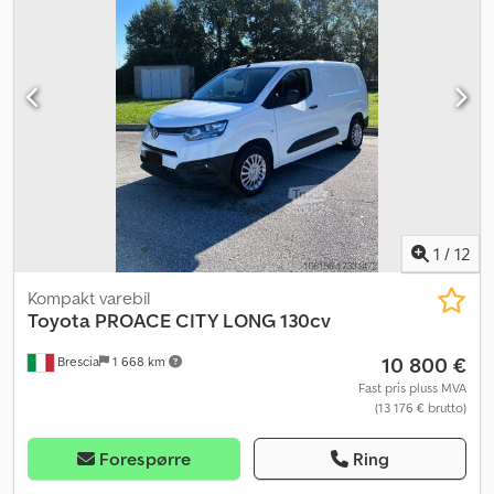
1
/
12
Kompakt varebil
Toyota
PROACE CITY LONG 130cv
10 800 €
Brescia
1 668 km
Fast pris pluss MVA
(13 176 € brutto)
Forespørre
Ring