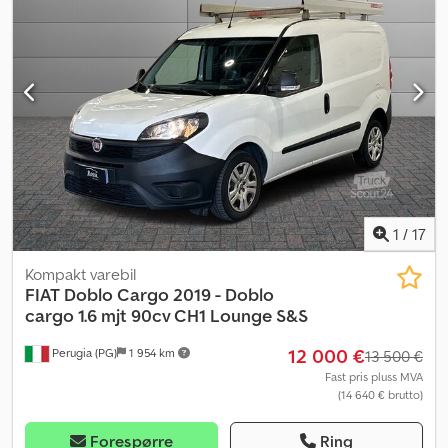
1
/
17
Kompakt varebil
FIAT
Doblo Cargo 2019 - Doblo
cargo 1.6 mjt 90cv CH1 Lounge S&S
12 000 €
Perugia (PG)
1 954 km
13 500 €
Fast pris pluss MVA
(14 640 € brutto)
Forespørre
Ring