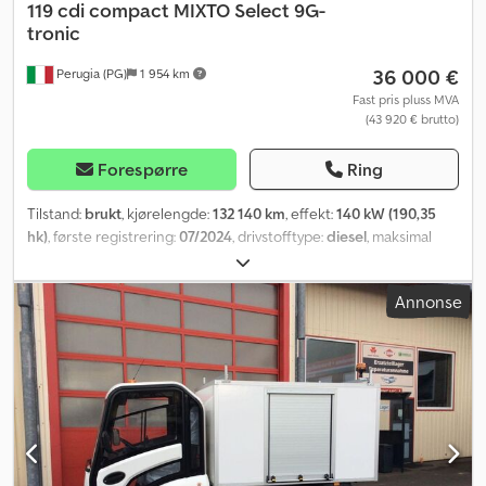
119 cdi compact MIXTO Select 9G-
tronic
36 000 €
Perugia (PG)
1 954 km
Fast pris pluss MVA
(43 920 € brutto)
Forespørre
Ring
Tilstand:
brukt
, kjørelengde:
132 140 km
, effekt:
140 kW (190,35
hk)
, første registrering:
07/2024
, drivstofftype:
diesel
, maksimal
lastevekt:
795 kg
, akselkonfigurasjon:
4x2
, girtype:
automatisk
,
utslippsklasse:
Euro 6
, fjæring:
stål
, antall seter:
2
, Utstyr:
Annonse
aircondition, servostyring
,