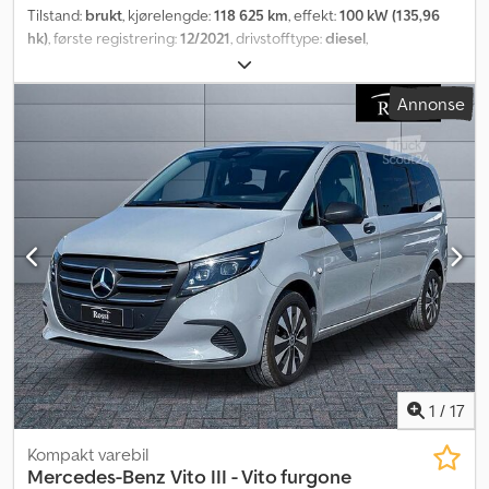
Tilstand:
brukt
, kjørelengde:
118 625 km
, effekt:
100 kW (135,96
hk)
, første registrering:
12/2021
, drivstofftype:
diesel
,
akselkonfigurasjon:
4x2
, farge:
svart
, girtype:
mekanisk
,
utslippsklasse:
Euro 6
, fjæring:
stål
, antall seter:
3
, Utstyr:
Annonse
aircondition, servostyring
,
1
/
17
Kompakt varebil
Mercedes-Benz
Vito III - Vito furgone