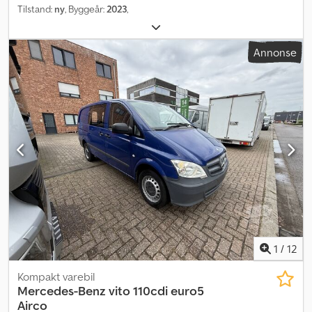
Tilstand:
ny
, Byggeår:
2023
,
Annonse
1
/
12
Kompakt varebil
Mercedes-Benz
vito 110cdi euro5
Airco