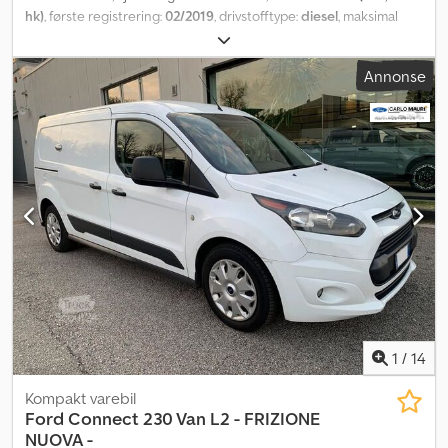
hk)
, første registrering:
02/2019
, drivstofftype:
diesel
, maksimal
lastevekt:
731 kg
, akselkonfigurasjon:
4x2
, girtype:
mekanisk
,
utslippsklasse:
Euro 6
, fjæring:
stål
, antall seter:
3
, Utstyr:
Annonse
aircondition, servostyring
,
1
/
14
Kompakt varebil
Ford
Connect 230 Van L2 - FRIZIONE
NUOVA -