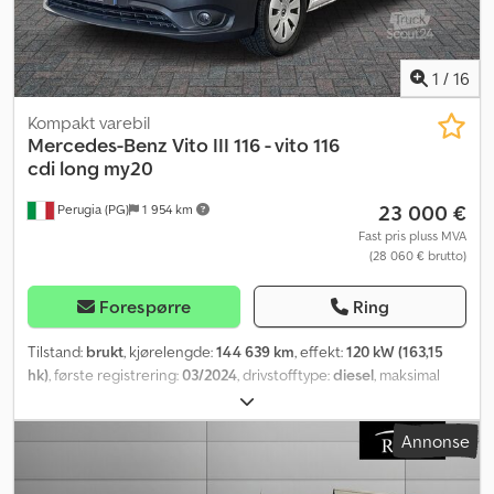
1
/
16
Kompakt varebil
Mercedes-Benz
Vito III 116 - vito 116
cdi long my20
23 000 €
Perugia (PG)
1 954 km
Fast pris pluss MVA
(28 060 € brutto)
Forespørre
Ring
Tilstand:
brukt
, kjørelengde:
144 639 km
, effekt:
120 kW (163,15
hk)
, første registrering:
03/2024
, drivstofftype:
diesel
, maksimal
lastevekt:
7 kg
, akselkonfigurasjon:
4x2
, farge:
hvit
, girtype:
mekanisk
, utslippsklasse:
Euro 6
, fjæring:
stål
, antall seter:
3
, Utstyr:
Annonse
aircondition, servostyring
,