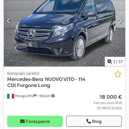
1
/
17
Kompakt varebil
Mercedes-Benz
NUOVO VITO - 114
CDI Furgone Long
18 000 €
Perugia (PG)
1 954 km
Fast pris pluss MVA
(21 960 € brutto)
Forespørre
Ring