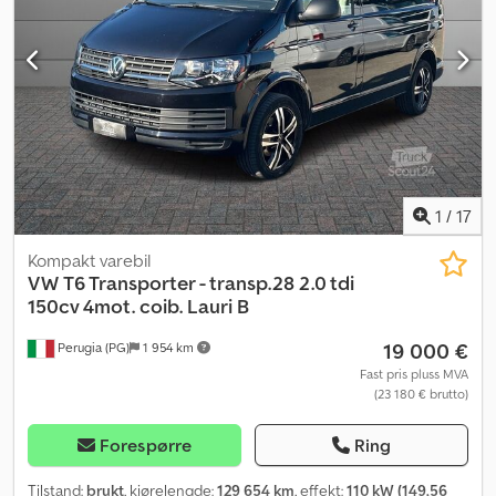
1
/
17
Kompakt varebil
VW
T6 Transporter - transp.28 2.0 tdi
150cv 4mot. coib. Lauri B
19 000 €
Perugia (PG)
1 954 km
Fast pris pluss MVA
(23 180 € brutto)
Forespørre
Ring
Tilstand:
brukt
, kjørelengde:
129 654 km
, effekt:
110 kW (149,56