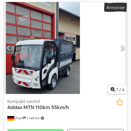
Annonse
1
/
4
Kompakt varebil
Addax
MTN 110km 55km/h
Prüm
1 149 km