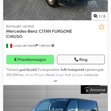
1
/
6
Kompakt varebil
Mercedes-Benz
CITAN FURGONE
CHIUSO
Lonato del Garda
1 680 km
Prisinformasjon
Ring
Tilstand:
god (brukt)
, Funksjonalitet:
fullt funksjonell
, kjørelengde:
330 000 km
, drivstofftype:
diesel
, farge:
hvit
, girtype:
mekanisk
,
utslippsklasse:
Euro 5
, Byggeår:
2014
, Utstyr:
ABS, aircondition
,
Annonse