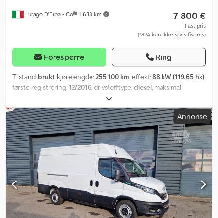
7 800 €
Lurago D'Erba - Co
1 638 km
Fast pris
(MVA kan ikke spesifiseres)
Forespørre
Ring
Tilstand:
brukt
, kjørelengde:
255 100 km
, effekt:
88 kW (119,65 hk)
,
første registrering:
12/2016
, drivstofftype:
diesel
, maksimal
lastevekt:
820 kg
, totalvekt:
2 300 kg
, akselkonfigurasjon:
4x2
,
farge:
hvit
, girtype:
mekanisk
, utslippsklasse:
Euro 6
, antall seter:
3
,
Annonse
lasteromslengde:
2 100 mm
, Byggeår:
2016
,