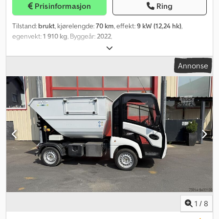
Prisinformasjon
Ring
Tilstand:
brukt
, kjørelengde:
70 km
, effekt:
9 kW (12,24 hk)
,
egenvekt:
1 910 kg
, Byggeår:
2022
,
Annonse
1
/
8