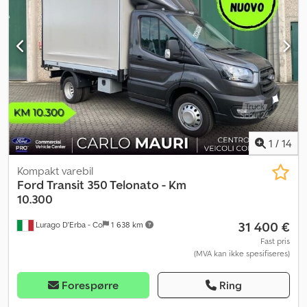
1
/
14
Kompakt varebil
Ford
Transit 350 Telonato - Km
10.300
31 400 €
Lurago D'Erba - Co
1 638 km
Fast pris
(MVA kan ikke spesifiseres)
Forespørre
Ring