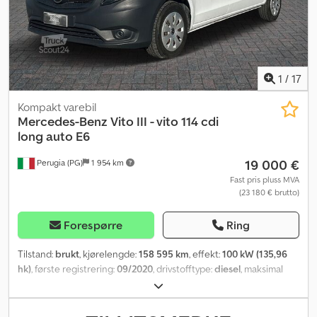
1
/
17
Kompakt varebil
Mercedes-Benz
Vito III - vito 114 cdi
long auto E6
19 000 €
Perugia (PG)
1 954 km
Fast pris pluss MVA
(23 180 € brutto)
Forespørre
Ring
Tilstand:
brukt
, kjørelengde:
158 595 km
, effekt:
100 kW (135,96
hk)
, første registrering:
09/2020
, drivstofftype:
diesel
, maksimal
lastevekt:
803 kg
, akselkonfigurasjon:
4x2
, farge:
hvit
, girtype:
automatisk
, utslippsklasse:
Euro 6
, fjæring:
stål
, antall seter:
3
,
Utstyr:
aircondition
,