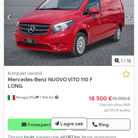
1
/
16
Kompakt varebil
Mercedes-Benz
NUOVO VITO 110 F
LONG
18 500 €
Perugia (PG)
1 954 km
19 000 €
Fast pris pluss MVA
(22 570 € brutto)
Lagre søk
Forespørre
Ring
Tilstand:
brukt
, kjørelengde:
40 067 km
, første registrering: