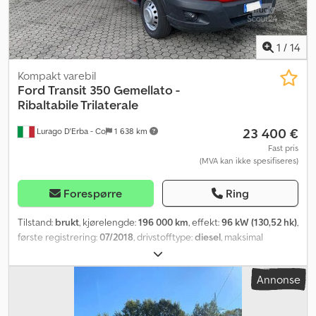
1
/
14
Kompakt varebil
Ford
Transit 350 Gemellato -
Ribaltabile Trilaterale
23 400 €
Lurago D'Erba - Co
1 638 km
Fast pris
(MVA kan ikke spesifiseres)
Forespørre
Ring
Tilstand:
brukt
, kjørelengde:
196 000 km
, effekt:
96 kW (130,52 hk)
,
første registrering:
07/2018
, drivstofftype:
diesel
, maksimal
lastevekt:
1 050 kg
, totalvekt:
3 500 kg
, akselkonfigurasjon:
4x2
,
farge:
rød
, girtype:
mekanisk
, utslippsklasse:
Euro 6
, antall seter:
3
,
Annonse
lasteromslengde:
3 150 mm
, lasteplassbredde:
2 100 mm
, Byggeår:
2018
,