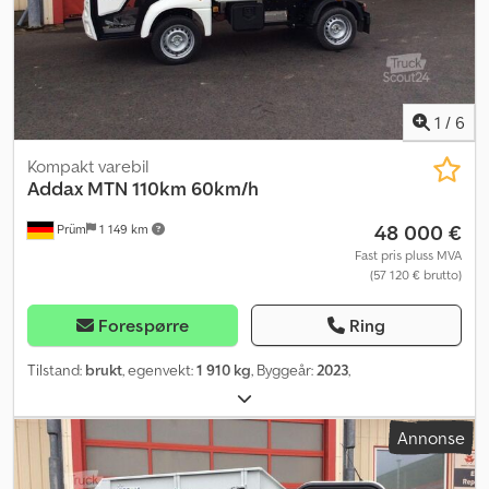
1
/
6
Kompakt varebil
Addax
MTN 110km 60km/h
48 000 €
Prüm
1 149 km
Fast pris pluss MVA
(57 120 € brutto)
Forespørre
Ring
Tilstand:
brukt
, egenvekt:
1 910 kg
, Byggeår:
2023
,
Annonse