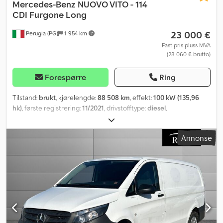
Mercedes-Benz
NUOVO VITO - 114
CDI Furgone Long
23 000 €
Perugia (PG)
1 954 km
Fast pris pluss MVA
(28 060 € brutto)
Forespørre
Ring
Tilstand:
brukt
, kjørelengde:
88 508 km
, effekt:
100 kW (135,96
hk)
, første registrering:
11/2021
, drivstofftype:
diesel
,
akselkonfigurasjon:
4x2
, farge:
hvit
, girtype:
automatisk
,
utslippsklasse:
Euro 6
, fjæring:
stål
, antall seter:
3
, Utstyr:
Annonse
aircondition, servostyring
,