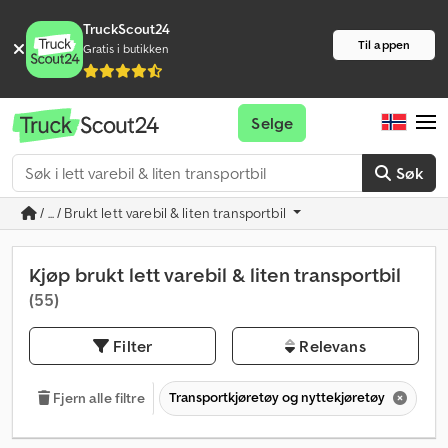
TruckScout24
Til appen
Gratis i butikken
Selge
Søk
/ ... / Brukt lett varebil & liten transportbil
Kjøp brukt lett varebil & liten transportbil
(55)
Filter
Relevans
Transportkjøretøy og nyttekjøretøy
Tr
Fjern alle filtre