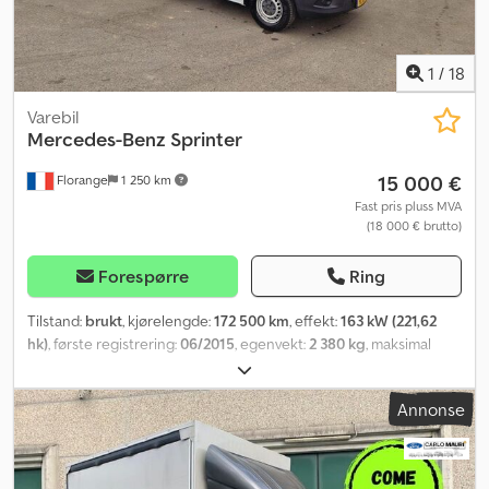
1
/
18
Varebil
Mercedes-Benz
Sprinter
15 000 €
Florange
1 250 km
Fast pris pluss MVA
(18 000 € brutto)
Forespørre
Ring
Tilstand:
brukt
, kjørelengde:
172 500 km
, effekt:
163 kW (221,62
hk)
, første registrering:
06/2015
, egenvekt:
2 380 kg
, maksimal
lastevekt:
3 500 kg
, drivstoff:
diesel
, girtype:
mekanisk
, antall seter:
6
, lastekapasitet:
1 120 kg
, Utstyr:
kjørecomputer, sentral låsing
,
Annonse