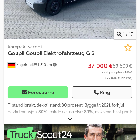
1
/
17
Kompakt varebil
Goupil
Goupil Elektrofahrzeug G 6
37 000 €
Hagelstadt
1 310 km
59 500 €
Fast pris pluss MVA
(44 030 € brutto)
Forespørre
Ring
Tilstand:
brukt
, dekktilstand:
80 prosent
, Byggeår:
2021
, forhjul
dekkdimensjon:
80%
, bakdekkstørrelse:
80%
, maksimal hastighet:
80 km/t
,