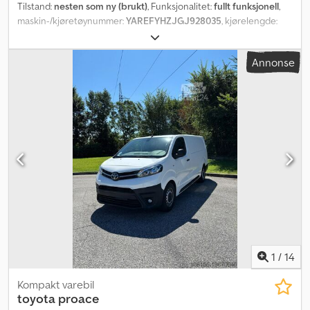
Tilstand:
nesten som ny (brukt)
, Funksjonalitet:
fullt funksjonell
,
maskin-/kjøretøynummer:
YAREFYHZJGJ928035
, kjørelengde:
117 000 km
, effekt:
95,61 kW (129,99 hk)
, drivstofftype:
diesel
,
dekkstørrelse:
205/60 R16 96U
, energieffektivitet:
D
, farge:
hvit
,
Annonse
girtype:
mekanisk
, utslippsklasse:
Euro 6
, antall seter:
3
,
lasteromsvolum:
2,7 m³
, lasteromslengde:
1 850 mm
,
lasteplassbredde:
1 200 mm
, lasteromshøyde:
1 200 mm
, Byggeår:
2020
, antall tidligere eiere:
1
, Utstyr:
ABS, aircondition, elektronisk
stabilitetsprogram (ESP), kollisjonspute, parkeringssensorer,
sentral låsing, skyvedør, tåkelys
,
1
/
14
Kompakt varebil
toyota
proace