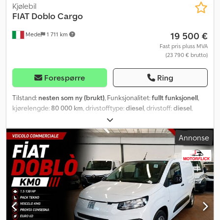
Kjølebil
FIAT
Doblo Cargo
19 500 €
Mede
1 711 km
Fast pris pluss MVA
(23 790 € brutto)
Forespørre
Ring
Tilstand:
nesten som ny (brukt)
, Funksjonalitet:
fullt funksjonell
,
kjørelengde:
80 000 km
, drivstofftype:
diesel
, drivstoff:
diesel
,
farge:
hvit
, girtype:
mekanisk
, antall gir:
6
, utslippsklasse:
Euro 6
,
Byggeår:
2024
, Utstyr:
ABS, AdBlue, Android Auto, Bluetooth, EBS
Annonse
(Elektronisk bremsesystem), USB-port, aircondition,
antispinnsystem, cruise control, elektronisk stabilitetsprogram
(ESP), kjørecomputer, kollisjonspute, partikkelfilter, sentral
låsing, skyvedør, tåkelys
,