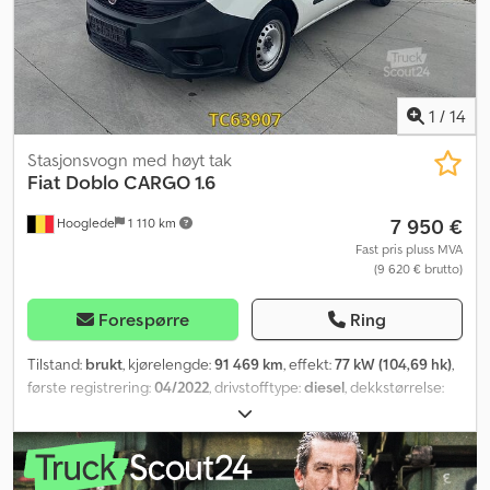
1
/
14
Stasjonsvogn med høyt tak
Fiat
Doblo CARGO 1.6
7 950 €
Hooglede
1 110 km
Fast pris pluss MVA
(9 620 € brutto)
Forespørre
Ring
Tilstand:
brukt
, kjørelengde:
91 469 km
, effekt:
77 kW (104,69 hk)
,
første registrering:
04/2022
, drivstofftype:
diesel
, dekkstørrelse:
185/65R15,0
, akselkonfigurasjon:
4x2
, akselavstand:
2 760 mm
,
drivstoff:
diesel
, bremser:
retarder
, farge:
annen
, førerhus:
daghytte
, girtype:
mekanisk
, utslippsklasse:
Euro 6
, fjæring:
stål
,
total lengde:
4 500 mm
, total bredde:
1 800 mm
, total høyde:
1 870