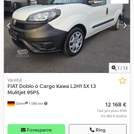
aircondition, antispinnsystem, cruise control, elektronisk
stabilitetsprogram (ESP), immobilisersystem, kjørecomputer,
kollisjonspute, navigasjonssystem, partikkelfilter, sentral låsing,
skyvedør, tåkelys
,
1
/
13
Varebil
FIAT
Doblo ò Cargo Kawa L2H1 SX 1.3
Mulitjet 95PS
12 168 €
Düren
1 086 km
Fast pris pluss MVA
(14 480 € brutto)
Forespørre
Ring