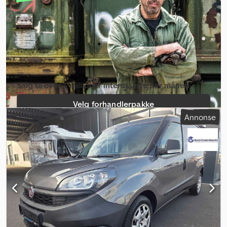
mm
, Byggeår:
2022
, Utstyr:
ABS, cruise control, elektrisk
justerbart speil, elektrisk vindusregulering, parkeringsvarmer,
partikkelfilter, retarder, sekundært drivstofftank, sentral låsing,
spoiler, tilhengerkobling
,
Salg til over 4 millioner interesserte per måned
Velg forhandlerpakke
Annonse
Opprett enkeltannonse