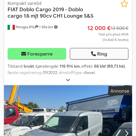
Kompakt varebil
FIAT
Doblo Cargo 2019 - Doblo
cargo 1.6 mjt 90cv CH1 Lounge S&S
12 000 €
Perugia (PG)
1 954 km
13 500 €
Fast pris pluss MVA
(14 640 € brutto)
Forespørre
Ring
Tilstand:
brukt
, kjørelengde:
116 914 km
, effekt:
66 kW (89,73 hk)
,
første registrering:
01/2022
, drivstofftype:
diesel
,
akselkonfigurasjon:
4x2
, farge:
hvit
, girtype:
mekanisk
,
utslippsklasse:
Euro 6
, fjæring:
stål
, antall seter:
3
, Utstyr:
Annonse
aircondition, servostyring
,