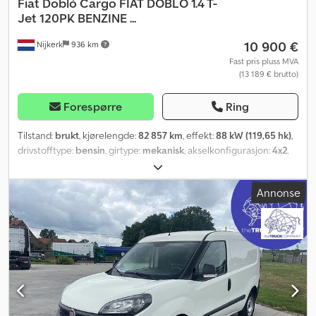
Fiat
Doblò Cargo FIAT DOBLO 1.4 T-
Jet 120PK BENZINE ...
10 900 €
Nijkerk
936 km
Fast pris pluss MVA
(13 189 € brutto)
Forespørre
Ring
Tilstand:
brukt
, kjørelengde:
82 857 km
, effekt:
88 kW (119,65 hk)
,
drivstofftype:
bensin
, girtype:
mekanisk
, akselkonfigurasjon:
4x2
,
akselavstand:
3 100 mm
, første registrering:
10/2018
,
lasteromslengde:
2 170 mm
, lasteromshøyde:
1 300 mm
,
Annonse
lasteromsvolum:
4 m³
, drivstofftank kapasitet:
60 l
, CO₂-utslipp:
169 g/km
, utslippsklasse:
Euro 6
, antall seter:
3
, Byggeår:
2018
,
Utstyr:
ABS, aircondition, antispinnsystem, elektronisk
stabilitetsprogram (ESP), immobilisersystem, kjørecomputer,
navigasjonssystem, parkeringssensorer, sentral låsing,
servostyring, skyvedør, tåkelys
,