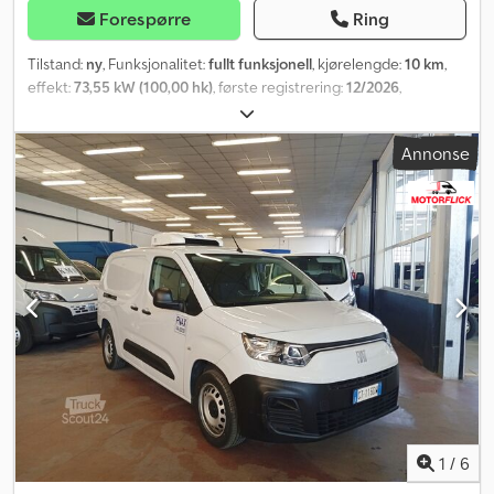
Forespørre
Ring
Tilstand:
ny
, Funksjonalitet:
fullt funksjonell
, kjørelengde:
10 km
,
effekt:
73,55 kW (100,00 hk)
, første registrering:
12/2026
,
drivstofftype:
diesel
, dekktilstand:
100 prosent
, drivstoff:
diesel
,
farge:
hvit
, girtype:
mekanisk
, antall gir:
6
, utslippsklasse:
Euro 6
,
Annonse
antall seter:
3
, Byggeår:
2025
, Utstyr:
ABS, Android Auto, Apple
CarPlay, Bluetooth, USB-port, aircondition, cruise control,
elektrisk justerbart speil, fullstendig servicehistorikk,
kjørecomputer, kjørefeltassistent, navigasjonssystem,
parkeringsklimaanlegg, sagbladbeskyttelse, sentral låsing,
skyvedør, tåkelys
,
1
/
6