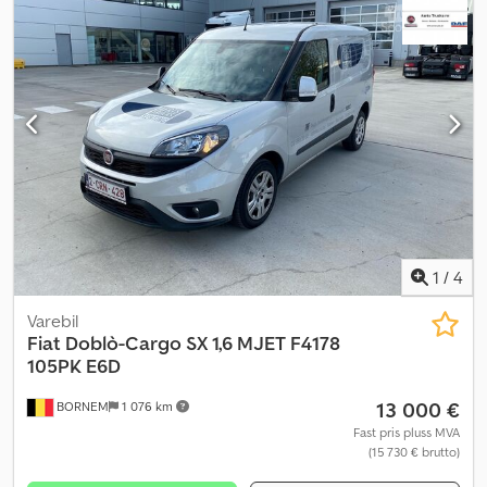
1
/
4
Varebil
Fiat
Doblò-Cargo SX 1,6 MJET F4178
105PK E6D
13 000 €
BORNEM
1 076 km
Fast pris pluss MVA
(15 730 € brutto)