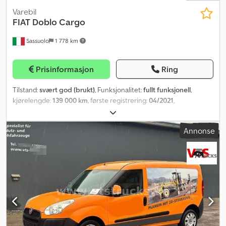
Varebil
FIAT
Doblo Cargo
Sassuolo
1 778 km
Prisinformasjon
Ring
Tilstand:
svært god (brukt)
, Funksjonalitet:
fullt funksjonell
,
kjørelengde:
139 000 km
, første registrering:
04/2021
,
drivstofftype:
diesel
, maksimal lastevekt:
631 kg
, totalvekt:
2 145
kg
, neste kontroll (TÜV):
04/2027
, drivstoff:
diesel
,
Annonse
energieffektivitet:
D
, farge:
hvit
, førerhus:
daghytte
, antall gir:
6
,
utslippsklasse:
euro6d
, antall seter:
2
, total lengde:
4 406 mm
,
total bredde:
1 832 mm
, lasteromslengde:
1 700 mm
, Byggeår:
2021
, Utstyr:
ABS, USB-port, aircondition, ikke-røyk kjøretøy,
kjørecomputer, kollisjonspute, lastebilregistrering, sentral
låsing, skyvedør, start-stopp-system
,