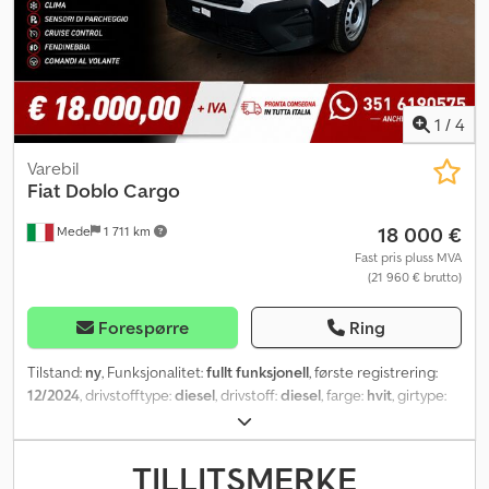
1
/
4
Varebil
Fiat
Doblo Cargo
18 000 €
Mede
1 711 km
Fast pris pluss MVA
(21 960 € brutto)
Forespørre
Ring
Tilstand:
ny
, Funksjonalitet:
fullt funksjonell
, første registrering:
12/2024
, drivstofftype:
diesel
, drivstoff:
diesel
, farge:
hvit
, girtype:
mekanisk
, antall gir:
6
, utslippsklasse:
Euro 6
, antall seter:
3
,
Byggeår:
2024
, Utstyr:
ABS, AdBlue, Bluetooth, USB-port,
aircondition, antispinnsystem, cruise control, kjørecomputer,
TILLITSMERKE
kollisjonspute, partikkelfilter, sentral låsing, skyvedør, tåkelys
,