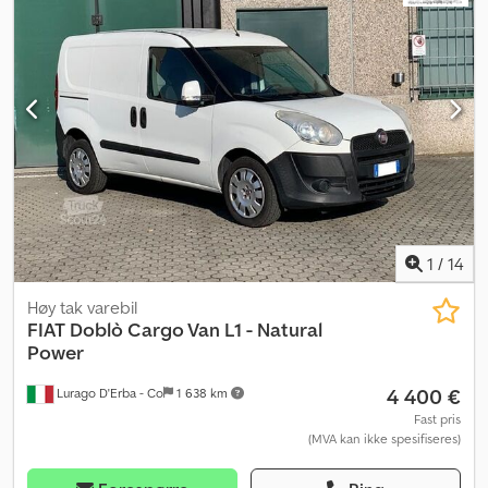
1
/
14
Høy tak varebil
FIAT
Doblò Cargo Van L1 - Natural
Power
4 400 €
Lurago D'Erba - Co
1 638 km
Fast pris
(MVA kan ikke spesifiseres)