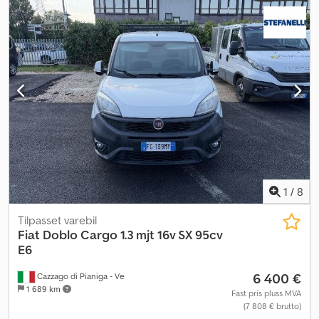
1
/
8
Tilpasset varebil
Fiat
Doblo Cargo 1.3 mjt 16v SX 95cv
E6
6 400 €
Cazzago di Pianiga - Ve
1 689 km
Fast pris pluss MVA
(7 808 € brutto)