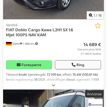
1
/
16
Varebil
FIAT
Doblo Cargo Kawa L2H1 SX 1.6
Mjet 100PS NAV KAM
14 689 €
Düren
1 086 km
Fast pris pluss MVA
(17 480 € brutto)
Forespørre
Ring
Tilstand:
brukt
, kjørelengde:
72 100 km
, effekt:
74 kW (100,61 hk)
,
første registrering:
08/2021
, drivstofftype:
diesel
, egenvekt:
1 555
kg
, neste kontroll (TÜV):
08/2028
, drivstoff:
diesel
,
energieffektivitet:
B
, CO₂-utslipp:
139 g/km
, drivstofforbruk
Annonse
(bykjøring):
6,4 l/100 km
, drivstofforbruk (utenfor by):
4,7 l/100 km
,
drivstofforbruk (kombinert):
5,3 l/100 km
, farge:
grå
, girtype:
mekanisk
, antall seter:
2
, maksimal hastighet:
170 km/t
, Utstyr:
ABS,