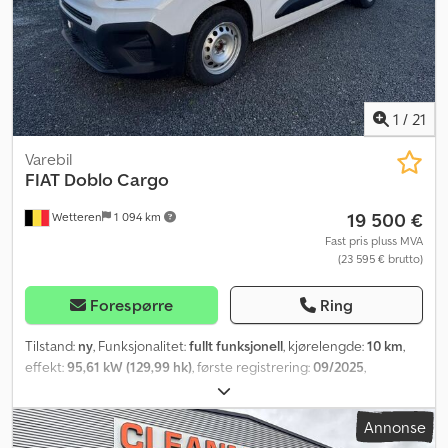
1
/
21
Varebil
FIAT
Doblo Cargo
19 500 €
Wetteren
1 094 km
Fast pris pluss MVA
(23 595 € brutto)
Forespørre
Ring
Tilstand:
ny
, Funksjonalitet:
fullt funksjonell
, kjørelengde:
10 km
,
effekt:
95,61 kW (129,99 hk)
, første registrering:
09/2025
,
drivstofftype:
diesel
, dekktilstand:
100 prosent
, drivstoff:
diesel
,
girtype:
mekanisk
, antall gir:
6
, antall seter:
2
, Byggeår:
2025
, Utstyr:
Annonse
Android Auto, Apple CarPlay, Bluetooth, USB-port, aircondition,