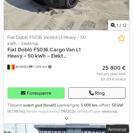
1
/
12
Fiat Doblò F5036 Varebil L1 Heavy – 50
kWh – Elektrisk
Fiat
Doblò F5036 Cargo Van L1
Heavy – 50 kWh – Elekt...
25 800 €
BORNEM
1 076 km
Fast pris pluss MVA
(31 218 € brutto)
Forespørre
Ring
Tilstand:
svært god (brukt)
, kjørelengde:
5 000 km
, effekt:
50 kW
(67,98 hk)
, første registrering:
09/2024
, drivstofftype:
elektrisk
,
drivstoff:
elektrisitet
, farge:
sølv
, girtype:
automatisk
,
utslippsklasse:
Euro 6
, antall seter:
3
, Byggeår:
2024
,
Annonse