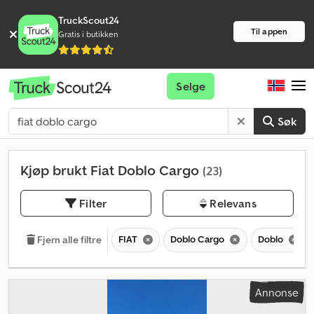
TruckScout24
Til appen
Gratis i butikken
Selge
Søk
Kjøp brukt Fiat Doblo Cargo
(23)
Filter
Relevans
FIAT
Doblo Cargo
Doblo
Fjern alle filtre
Annonse