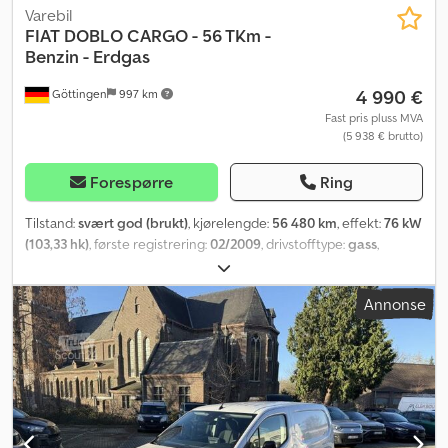
Varebil
FIAT
DOBLO CARGO - 56 TKm -
Benzin - Erdgas
4 990 €
Göttingen
997 km
Fast pris pluss MVA
(5 938 € brutto)
Forespørre
Ring
Tilstand:
svært god (brukt)
, kjørelengde:
56 480 km
, effekt:
76 kW
(103,33 hk)
, første registrering:
02/2009
, drivstofftype:
gass
,
egenvekt:
1 531 kg
, maksimal lastevekt:
539 kg
, totalvekt:
2 070 kg
,
akselkonfigurasjon:
4x2
, farge:
hvit
, girtype:
mekanisk
, antall gir:
5
,
Annonse
utslippsklasse:
Euro 4
, fjæring:
stål
, antall seter:
2
, lasteromslengde:
1 700 mm
, lasteplassbredde:
1 400 mm
, lasteromshøyde:
1 300
mm
, Utstyr:
ABS, aircondition, antispinnsystem, partikkelfilter,
servostyring
,