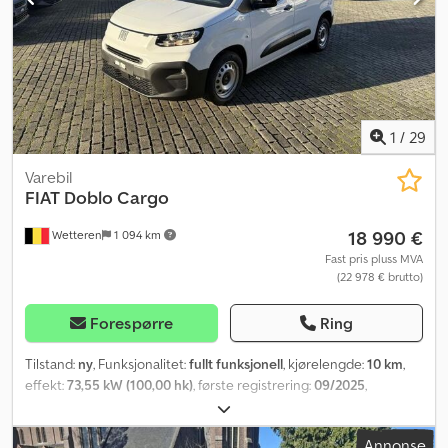
1
/
29
Varebil
FIAT
Doblo Cargo
18 990 €
Wetteren
1 094 km
Fast pris pluss MVA
(22 978 € brutto)
Forespørre
Ring
Tilstand:
ny
, Funksjonalitet:
fullt funksjonell
, kjørelengde:
10 km
,
effekt:
73,55 kW (100,00 hk)
, første registrering:
09/2025
,
drivstofftype:
diesel
, dekkstørrelse:
15'
, drivstoff:
diesel
, CO₂-
utslipp:
129 g/km
, farge:
hvit
, girtype:
mekanisk
, antall gir:
6
, antall
Annonse