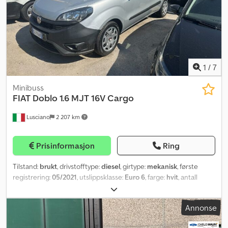
1
/
7
Minibuss
FIAT
Doblo 1.6 MJT 16V Cargo
Lusciano
2 207 km
Prisinformasjon
Ring
Tilstand:
brukt
, drivstofftype:
diesel
, girtype:
mekanisk
, første
registrering:
05/2021
, utslippsklasse:
Euro 6
, farge:
hvit
, antall
seter:
3
, Byggeår:
2021
, Utstyr:
aircondition, cruise control,
partikkelfilter, sentral låsing, servostyring
,
Annonse