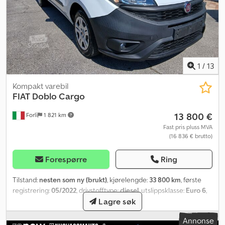
1
/
13
Kompakt varebil
FIAT
Doblo Cargo
13 800 €
Forlì
1 821 km
Fast pris pluss MVA
(16 836 € brutto)
Forespørre
Ring
Tilstand:
nesten som ny (brukt)
, kjørelengde:
33 800 km
, første
registrering:
05/2022
, drivstofftype:
diesel
, utslippsklasse:
Euro 6
,
Lagre søk
Annonse