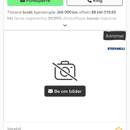
Forespørre
Ring
Tilstand:
brukt
, kjørelengde:
246 000 km
, effekt:
88 kW (119,65
hk)
, første registrering:
01/2015
, drivstofftype:
bensin
, maksimal
lastevekt:
900 kg
, totalvekt:
2 200 kg
, farge:
hvit
, girtype:
mekanisk
,
utslippsklasse:
Euro 6
, antall seter:
2
, lasteplassbredde:
1 820 mm
,
Annonse
lasteromshøyde:
1 300 mm
, Byggeår:
2014
,
Be om bilder
Varebil