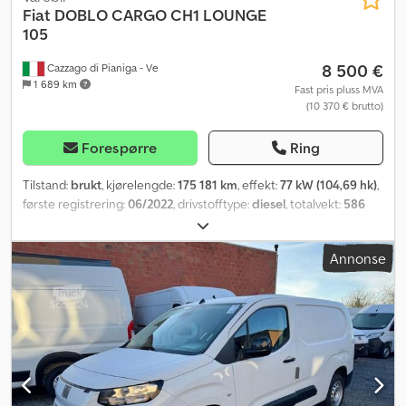
Fiat
DOBLO CARGO CH1 LOUNGE
105
8 500 €
Cazzago di Pianiga - Ve
1 689 km
Fast pris pluss MVA
(10 370 € brutto)
Forespørre
Ring
Tilstand:
brukt
, kjørelengde:
175 181 km
, effekt:
77 kW (104,69 hk)
,
første registrering:
06/2022
, drivstofftype:
diesel
, totalvekt:
586
kg
, farge:
hvit
, girtype:
mekanisk
,
Annonse