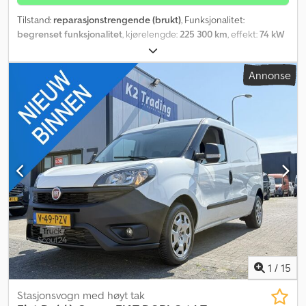
Tilstand:
reparasjonstrengende (brukt)
, Funksjonalitet:
begrenset funksjonalitet
, kjørelengde:
225 300 km
, effekt:
74 kW
(100,61 hk)
, første registrering:
12/2013
, drivstofftype:
diesel
, neste
kontroll (TÜV):
06/2026
, farge:
hvit
, girtype:
mekanisk
, antall seter:
Annonse
2
, Byggeår:
2013
, Utstyr:
ABS, elektronisk stabilitetsprogram
(ESP), fullstendig servicehistorikk, kollisjonspute
,
1
/
15
Stasjonsvogn med høyt tak