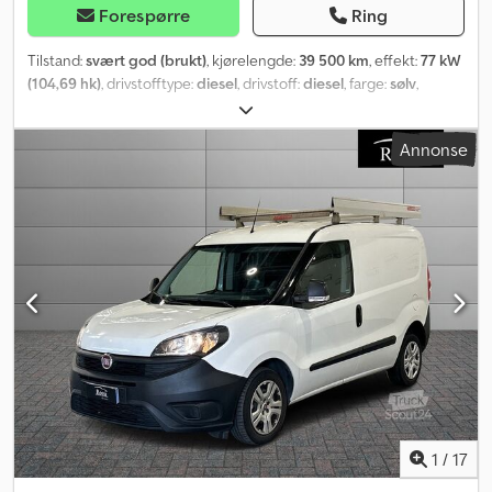
Forespørre
Ring
Tilstand:
svært god (brukt)
, kjørelengde:
39 500 km
, effekt:
77 kW
(104,69 hk)
, drivstofftype:
diesel
, drivstoff:
diesel
, farge:
sølv
,
girtype:
mekanisk
, antall gir:
5
, utslippsklasse:
Euro 6
, antall seter:
3
,
Byggeår:
2022
,
Annonse
1
/
17