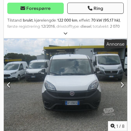
Forespørre
Ring
Tilstand:
brukt
, kjørelengde:
122 000 km
, effekt:
70 kW (95,17 hk)
,
første registrering:
12/2016
, drivstofftype:
diesel
, totalvekt:
2 070
kg
, farge:
hvit
, girtype:
mekanisk
,
Annonse
1
/
8