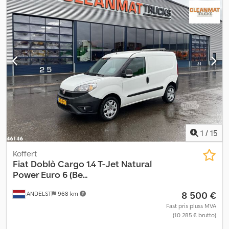
cruise control, elektrisk justerbart speil, ikke-røyk kjøretøy,
kjørecomputer, kjørefeltassistent, navigasjonssystem, skyvedør
,
1
/
15
Koffert
Fiat
Doblò Cargo 1.4 T-Jet Natural
Power Euro 6 (Be...
8 500 €
ANDELST
968 km
Fast pris pluss MVA
(10 285 € brutto)