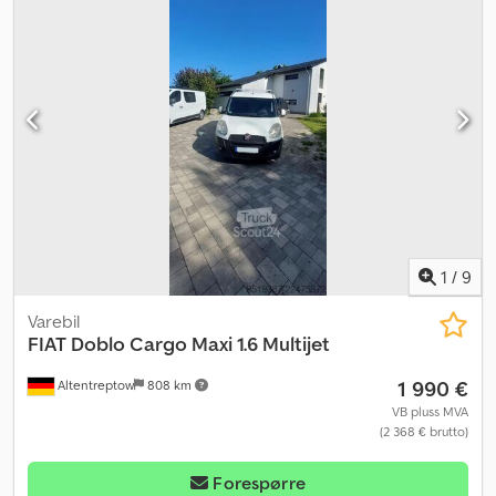
1
/
9
Varebil
FIAT
Doblo Cargo Maxi 1.6 Multijet
1 990 €
Altentreptow
808 km
VB pluss MVA
(2 368 € brutto)
Forespørre