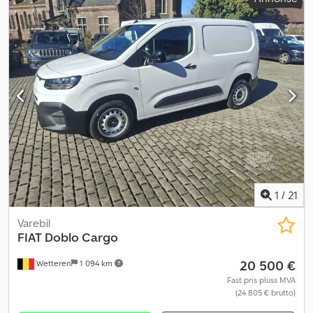
seter:
2
, Byggeår:
2025
, Utstyr:
ABS, Android Auto, Bluetooth,
USB-port, aircondition, cruise control, elektrisk
vindusregulering, fullstendig servicehistorikk, kjørecomputer,
kjørefeltassistent, navigasjonssystem, ryggekamera, sentral
låsing, skyvedør
,
1
/
21
Varebil
FIAT
Doblo Cargo
20 500 €
Wetteren
1 094 km
Fast pris pluss MVA
(24 805 € brutto)