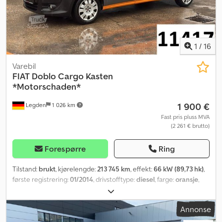
1
/
16
Varebil
FIAT
Doblo Cargo Kasten
*Motorschaden*
1 900 €
Legden
1 026 km
Fast pris pluss MVA
(2 261 € brutto)
Forespørre
Ring
Tilstand:
brukt
, kjørelengde:
213 745 km
, effekt:
66 kW (89,73 hk)
,
første registrering:
01/2014
, drivstofftype:
diesel
, farge:
oransje
,
girtype:
mekanisk
, Utstyr:
aircondition, har hatt en ulykke
,
Annonse