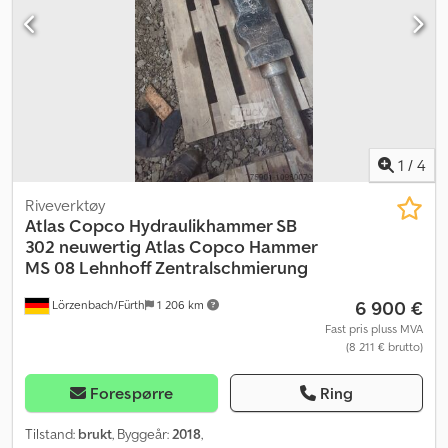
1
/
4
Riveverktøy
Atlas Copco
Hydraulikhammer SB
302 neuwertig Atlas Copco Hammer
MS 08 Lehnhoff Zentralschmierung
6 900 €
Lörzenbach/Fürth
1 206 km
Fast pris pluss MVA
(8 211 € brutto)
Forespørre
Ring
Tilstand:
brukt
, Byggeår:
2018
,