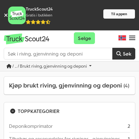
TruckScout24
Til appen
Gratis i butikken
Selge
Søk
/ ... / Brukt riving, gjenvinning og deponi
Kjøp brukt riving, gjenvinning og deponi
(4)
TOPPKATEGORIER
Deponikomprimator
2
Tilbehør og reservedeler for rivnings-, gjenvinnings-
1