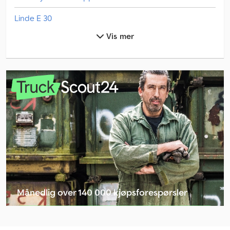
Linde E 30
Vis mer
Linde L 10
Linde L 12
Linde L 16
Linde V
Man Varebil
Mercedes Benz Lastebiler
Mercedes Benz Minibuss
Mercedes Benz Traktor
Månedlig over 140 000 kjøpsforespørsler
Mercedes Benz Varebil
Velg forhandlerpakke
Mercedes-Benz Sprinter