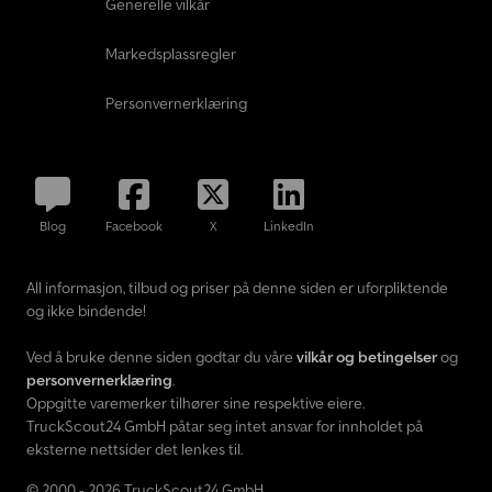
Generelle vilkår
Markedsplassregler
Personvernerklæring
Blog
Facebook
X
LinkedIn
All informasjon, tilbud og priser på denne siden er uforpliktende
og ikke bindende!
Ved å bruke denne siden godtar du våre
vilkår og betingelser
og
personvernerklæring
.
Oppgitte varemerker tilhører sine respektive eiere.
TruckScout24 GmbH påtar seg intet ansvar for innholdet på
eksterne nettsider det lenkes til.
© 2000 - 2026 TruckScout24 GmbH