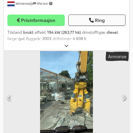
Winterswijk
954 km
Prisinformasjon
Ring
Tilstand:
brukt
, effekt:
194 kW (263,77 hk)
, drivstofftype:
diesel
,
farge:
gul
, Byggeår:
2003
, driftstimer:
4 608 h
,
Annonse