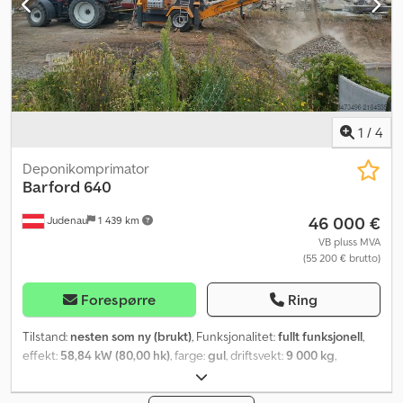
1
/
4
Deponikomprimator
Barford
640
46 000 €
Judenau
1 439 km
VB pluss MVA
(55 200 € brutto)
Forespørre
Ring
Tilstand:
nesten som ny (brukt)
, Funksjonalitet:
fullt funksjonell
,
effekt:
58,84 kW (80,00 hk)
, farge:
gul
, driftsvekt:
9 000 kg
,
dekktilstand:
100 prosent
, akselkonfigurasjon:
1 aksel
, første
registrering:
01/2021
, fjæring:
annen
, Byggeår:
2021
, driftstimer: