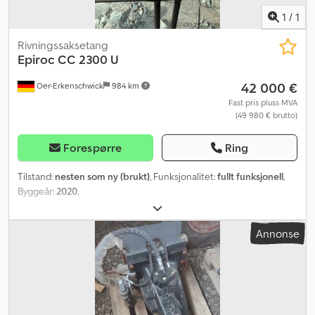
1
/
1
Rivningssaksetang
Epiroc
CC 2300 U
42 000 €
Oer-Erkenschwick
984 km
Fast pris pluss MVA
(49 980 € brutto)
Forespørre
Ring
Tilstand:
nesten som ny (brukt)
, Funksjonalitet:
fullt funksjonell
,
Byggeår:
2020
,
Annonse