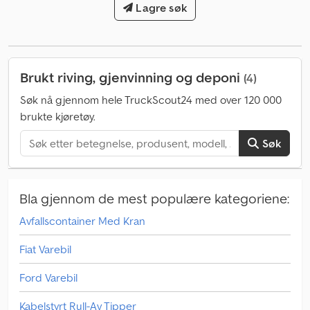
250 h
, tilhengerbrems:
tilhenger med bremser
Lagre søk
, Utstyr:
hydraulikk
,
Brukt riving, gjenvinning og deponi
(4)
Søk nå gjennom hele TruckScout24 med over 120 000
brukte kjøretøy.
Søk
Bla gjennom de mest populære kategoriene:
Avfallscontainer Med Kran
Fiat Varebil
Ford Varebil
Kabelstyrt Rull-Av Tipper